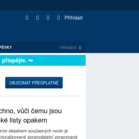
Přihlásit
PĚVKY
ispějte. ➥
OBJEDNAT PŘEDPLATNÉ
hno, vůči čemu jsou
ské listy opakem
ním obsahem současných novin je
ionalizované zpravodajství zpracované