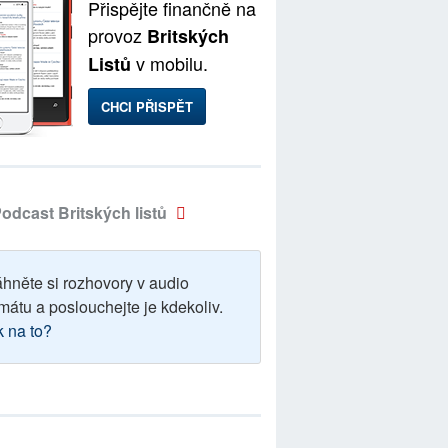
Přispějte finančně na
provoz
Britských
v mobilu.
Listů
CHCI PŘISPĚT
odcast Britských listů
áhněte si rozhovory v audio
mátu a poslouchejte je kdekoliv.
k na to?