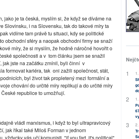
, jako je ta česká, myslím si, že když se díváme na
e Slovinsku, i na Slovensku, tak do takové míry ta
pak vidíme tam právě tu situaci, kdy se politické
do obchodní sféry a naopak obchodní firmy se snaží
takové míry, že si myslím, že hodně náročné hovořit o
 české společnosti a v tom článku jsem se snažil
Nejčt
, jak jste na začátku zmínil, byli činní v
 formovat kariéra, tak oni zažili společnost, stát,
1.
h podnicích, byl život tak propletený mezi formální a
Sh
voje chování do určité míry replikují a do určité míry
go
do
 České republice to umožňují.
1.
Po
67
v
dajně vládl marxismus, i když to byl ultrapravicový
2.
, jak říkal také Miloš Forman v jednom
Tr
S
dycky vás učí komunisti, "if you fart, it's political"