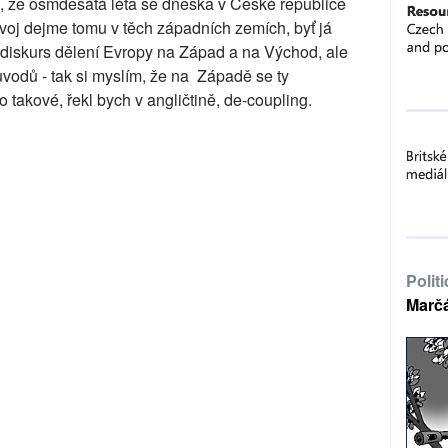
si, že osmdesátá léta se dneska v České republice
ývoj dejme tomu v těch západních zemích, byť já
diskurs dělení Evropy na Západ a na Východ, ale
vodů - tak si myslím, že na Západě se ty
 o takové, řekl bych v angličtině, de-coupling.
Polit
Marč