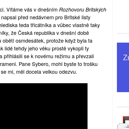
áci. Vítáme vás v dnešním
Rozhovoru Britských
r napsal před nedávnem pro Britské listy
lediska teda třicátníka a vůbec vlastně taky
tníky, že Česká republika v dnešní době
ou obětí osmdesátek, protože když byla ta
tak lidé tehdy jeho věku prostě vykopli ty
 přihlásili se k novému režimu a převzali
prameni. Pane Sybero, mohl byste to trošku
á se mi, měl docela velkou odezvu.