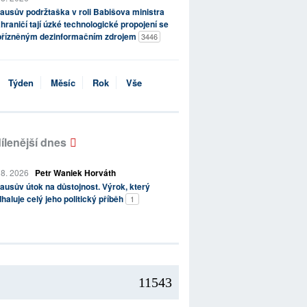
ausův podržtaška v roli Babišova ministra
hraničí tají úzké technologické propojení se
přízněným dezinformačním zdrojem
3446
Týden
Měsíc
Rok
Vše
ílenější dnes
 8. 2026
Petr Waniek Horváth
ausův útok na důstojnost. Výrok, který
haluje celý jeho politický příběh
1
11543