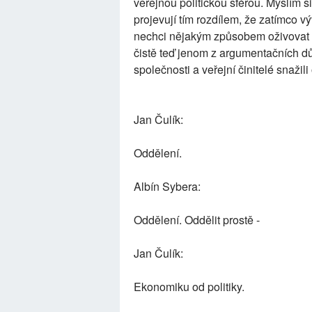
veřejnou politickou sférou. Myslím 
projevují tím rozdílem, že zatímco v
nechci nějakým způsobem oživovat 
čistě teď jenom z argumentačních dů
společnosti a veřejní činitelé snažili
Jan Čulík:
Oddělení.
Albín Sybera:
Oddělení. Oddělit prostě -
Jan Čulík:
Ekonomiku od politiky.