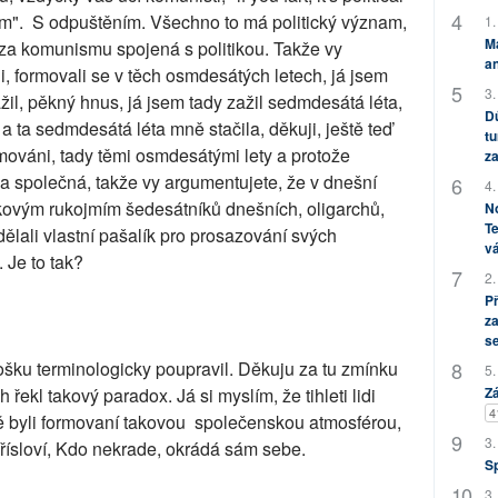
tikum". S odpuštěním. Všechno to má politický význam,
1.
M
za komunismu spojená s politikou. Takže vy
an
tli, formovali se v těch osmdesátých letech, já jsem
3.
žil, pěkný hnus, já jsem tady zažil sedmdesátá léta,
Dů
a ta sedmdesátá léta mně stačila, děkuji, ještě teď
tu
rmováni, tady těmi osmdesátými lety a protože
za
a společná, takže vy argumentujete, že v dnešní
4.
akovým rukojmím šedesátníků dnešních, oligarchů,
No
Te
 udělali vlastní pašalík pro prosazování svých
vá
Je to tak?
2.
P
za
s
rošku terminologicky poupravil. Děkuju za tu zmínku
5.
Zá
 řekl takový paradox. Já si myslím, že tihleti lidi
4
tně byli formovaní takovou společenskou atmosférou,
3.
přísloví, Kdo nekrade, okrádá sám sebe.
S
3.