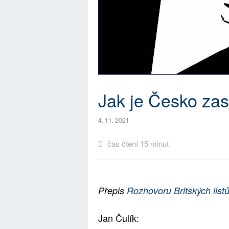
Jak je Česko za
4. 11. 2021
čas čtení 15 minut
Přepis
Rozhovoru Britských listů
Jan Čulík: