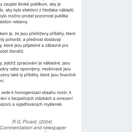
by zaujalo široké publikum, aby je
lo, aby bylo efektivní z hlediska nákladů
bylo možno prodat pozornost publika
telům reklamy.
kem je, že jsou přehlíženy příběhy, které
ly pohoršit, a přednost dostávají
y, které jsou přijatelné a zábavné pro
počet čtenářů.
y, jejichž zpracování je nákladné, jsou
vány nebo opomíjeny, nevšímavě jsou
zeny také ty příběhy, které jsou finančně
ní.
 vede k homogenizaci obsahu novin, k
vání o bezpečných otázkách a omezení
názorů a vyjadřovaných myšlenek.
R.G. Picard, (2004)
“Commercialism and newspaper