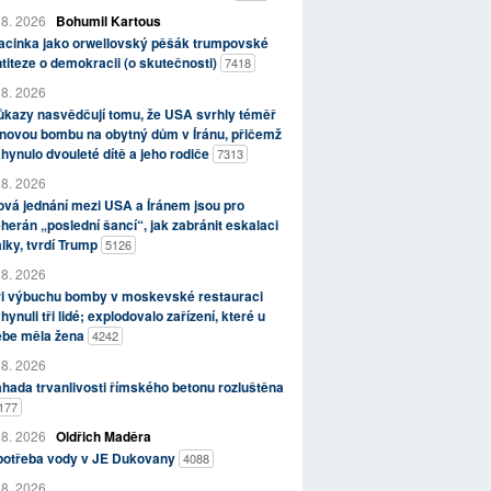
 8. 2026
Bohumil Kartous
acinka jako orwellovský pěšák trumpovské
titeze o demokracii (o skutečnosti)
7418
 8. 2026
kazy nasvědčují tomu, že USA svrhly téměř
novou bombu na obytný dům v Íránu, přičemž
hynulo dvouleté dítě a jeho rodiče
7313
 8. 2026
vá jednání mezi USA a Íránem jsou pro
herán „poslední šancí“, jak zabránit eskalaci
lky, tvrdí Trump
5126
 8. 2026
ři výbuchu bomby v moskevské restauraci
hynuli tři lidé; explodovalo zařízení, které u
ebe měla žena
4242
 8. 2026
hada trvanlivosti římského betonu rozluštěna
177
 8. 2026
Oldřich Maděra
potřeba vody v JE Dukovany
4088
 8. 2026