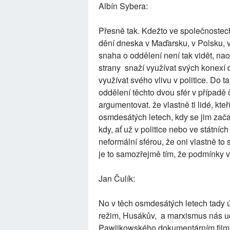
Albín Sybera:
Přesně tak. Kdežto ve společnostech
dění dneska v Maďarsku, v Polsku, v
snaha o oddělení není tak vidět, nao
strany snaží využívat svých konexí 
využívat svého vlivu v politice. Do 
oddělení těchto dvou sfér v případě
argumentovat. že vlastně ti lidé, kteří
osmdesátých letech, kdy se jim začala
kdy, ať už v politice nebo ve státníc
neformální sférou, že oni vlastně to s
je to samozřejmě tím, že podmínky v
Jan Čulík:
No v těch osmdesátých letech tady ú
režim, Husákův, a marxismus nás učí
Pawlikowského dokumentárním filmu, vž