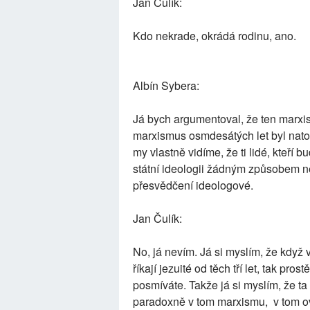
Jan Čulík:
Kdo nekrade, okrádá rodinu, ano.
Albín Sybera:
Já bych argumentoval, že ten marxi
marxismus osmdesátých let byl natol
my vlastně vidíme, že ti lidé, kteří b
státní ideologii žádným způsobem nev
přesvědčení ideologové.
Jan Čulík:
No, já nevím. Já si myslím, že když v
říkají jezuité od těch tří let, tak pro
posmíváte. Takže já si myslím, že ta
paradoxně v tom marxismu, v tom