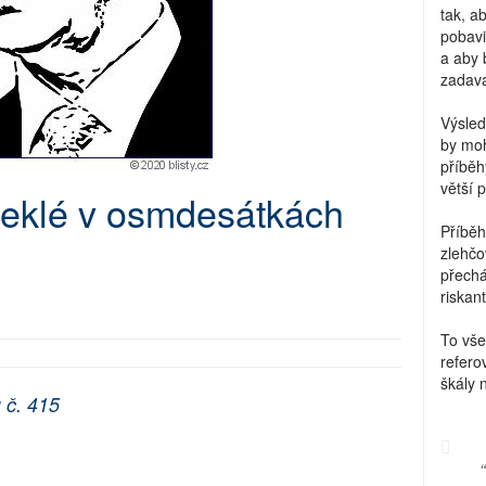
tak, a
pobavi
a aby 
zadava
Výsled
by moh
příběh
větší 
seklé v osmdesátkách
Příběh
zlehčo
přechá
riskant
To vše
refero
škály 
 č. 415