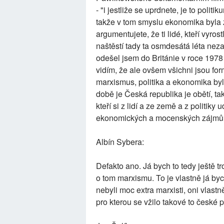
- "i jestliže se uprdnete, je to poli
takže v tom smyslu ekonomika byla 
argumentujete, že ti lidé, kteří vyros
naštěstí tady ta osmdesátá léta neza
odešel jsem do Británie v roce 1978 
vidím, že ale ovšem všichni jsou fo
marxismus, politika a ekonomika byl
době je Česká republika je obětí, t
kteří si z lidí a ze země a z politiky
ekonomických a mocenských zájmů. 
Albín Sybera:
Defakto ano. Já bych to tedy ještě t
o tom marxismu. To je vlastně já bych
nebyli moc extra marxisti, oni vlas
pro kterou se vžilo takové to české 