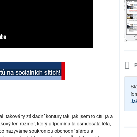
P
St
for
Ja
l, takové ty základní kontury tak, jak jsem to cítil já a
akový ten rozměr, který připomíná ta osmdesátá léta,
, co nazýváme soukromou obchodní sférou a