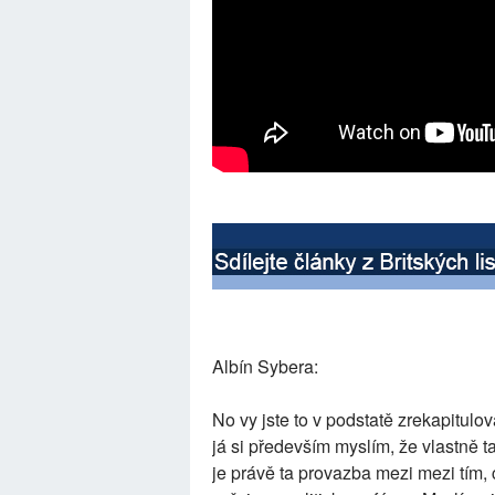
Albín Sybera:
No vy jste to v podstatě zrekapitulova
já si především myslím, že vlastně t
je právě ta provazba mezi mezi tím