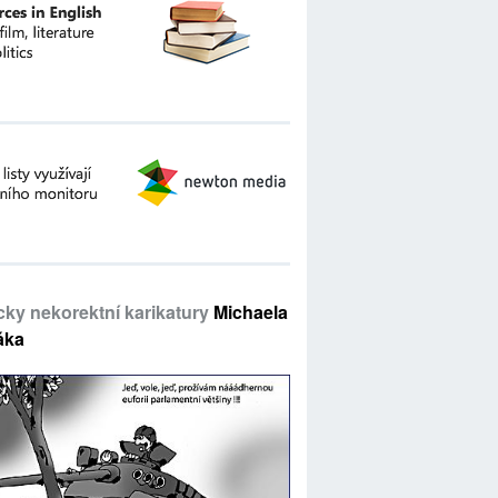
icky nekorektní karikatury
Michaela
áka