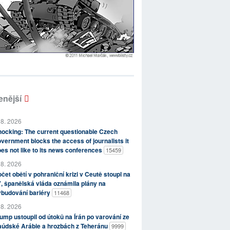
enější
 8. 2026
ocking: The current questionable Czech
vernment blocks the access of journalists it
es not like to its news conferences
15459
 8. 2026
čet obětí v pohraniční krizi v Ceutě stoupl na
, španělská vláda oznámila plány na
ybudování bariéry
11468
 8. 2026
ump ustoupil od útoků na Írán po varování ze
aúdské Arábie a hrozbách z Teheránu
9999