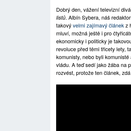
Dobrý den, vážení televizní div
. Albín Sybera, náš redakto
listů
takový
velmi zajímavý článek
z h
mluví, možná ještě i pro čtyřicá
ekonomicky i politicky je takov
revoluce před těmi třicety lety, 
komunisty, nebo byli komunisté a
vládu. A teď sedí jako žába na 
rozvést, protože ten článek, zd