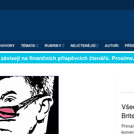
HOVORY
TÉMATA
RUBRIKY
NEJČTENĚJŠÍ
AUTOŘI
PŘÍS
ávisejí na finančních příspěvcích čtenářů. Prosíme, př
Všec
Brit
Primár
komerc