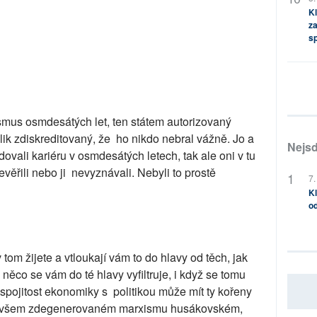
Kl
za
s
smus osmdesátých let, ten státem autorizovaný
ik zdiskreditovaný, že ho nikdo nebral vážně. Jo a
Nejsd
udovali kariéru v osmdesátých letech, tak ale oni v tu
ěřili nebo ji nevyznávali. Nebyli to prostě
7.
Kl
od
 tom žijete a vtloukají vám to do hlavy od těch, jak
stě něco se vám do té hlavy vyfiltruje, i když se tomu
 spojitost ekonomiky s politikou může mít ty kořeny
 ovšem zdegenerovaném marxismu husákovském,