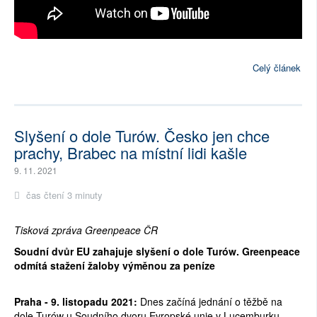
Celý článek
Slyšení o dole Turów. Česko jen chce
prachy, Brabec na místní lidi kašle
9. 11. 2021
čas čtení 3 minuty
Tisková zpráva Greenpeace ČR
Soudní dvůr EU zahajuje slyšení o dole Turów. Greenpeace 
odmítá stažení žaloby výměnou za peníze
Praha - 9. listopadu 2021:
 Dnes začíná jednání o těžbě na 
dole Turów u Soudního dvoru Evropské unie v Lucemburku. 