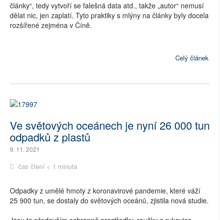
články“, tedy vytvoří se falešná data atd., takže „autor“ nemusí
dělat nic, jen zaplatí. Tyto praktiky s mlýny na články byly docela
rozšířené zejména v Číně.
Celý článek
Ve světových oceánech je nyní 26 000 tun
odpadků z plastů
9. 11. 2021
čas čtení < 1 minuta
Odpadky z umělé hmoty z koronavirové pandemie, které váží
25 900 tun, se dostaly do světových oceánů, zjistila nová studie.
Jsou to především ochranně prostředky, roušky a rukavice.