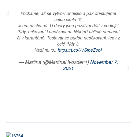
Počkáme, až se vytvoří ohnisko a pak otestujeme
celou školu 🤦‍♀️
Jsem naštvaná. U dcery jsou pozitivní děti z vedlejší
třídy, očkování i neočkovaní. Někteří učitelé nemocní
či v karanténě. Testovat se budou neočkovani, tedy z
celé třídy 3.
Vadí mi to..
https://t.co/77SfbeZobI
— Martina (@MartinaHvozden1)
November 7,
2021