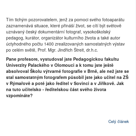
Tím tichým pozorovatelem, jenž za pomoci svého fotoaparátu
zaznamenává situace, které přináší život, se cítí být světově
uznávaný český dokumentární fotograf, vysokoškolský
pedagog, kurátor, organizátor kulturního života a také autor
úctyhodného počtu 1400 zrealizovaných samostatných výstav
po celém světě, Prof. Mgr. Jindřich Štreit, dr.h.c.
Pane profesore, vystudoval jste Pedagogickou fakultu
Univerzity Palackého v Olomouci a k tomu jste ještě
absolvoval Školu výtvarné fotografie v Brně, ale než jste se
stal samostatným fotografem působil jste jako učitel na ZŠ
v Rýmařově a poté jako ředitel v Sovinci a v Jiříkově. Jak
na tuto učitelsko - ředitelskou část svého života
vzpomínáte?
Celý článek