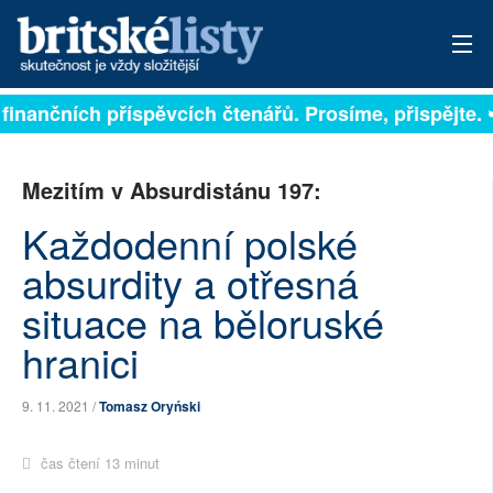
na finančních příspěvcích čtenářů. Prosíme, přispějte.
PŘIHLÁSIT
AKTUÁLNÍ VYDÁNÍ
Mezitím v Absurdistánu 197:
ARCHIV
Každodenní polské
absurdity a otřesná
ROZHOVORY
situace na běloruské
TÉMATA
hranici
NEJČTENĚJŠÍ ZA 7 DNÍ
9. 11. 2021 /
Tomasz Oryński
AUTOŘI
čas čtení 13 minut
PŘÍSPĚVKY NA PROVOZ