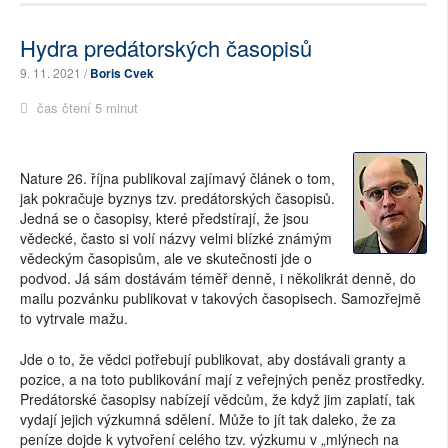
Hydra predátorských časopisů
9. 11. 2021 /
Boris Cvek
čas čtení 5 minut
Nature 26. října publikoval zajímavý článek o tom,
jak pokračuje byznys tzv. predátorských časopisů.
Jedná se o časopisy, které předstírají, že jsou
vědecké, často si volí názvy velmi blízké známým
vědeckým časopisům, ale ve skutečnosti jde o
podvod. Já sám dostávám téměř denně, i několikrát denně, do
mailu pozvánku publikovat v takových časopisech. Samozřejmě
to vytrvale mažu.
Jde o to, že vědci potřebují publikovat, aby dostávali granty a
pozice, a na toto publikování mají z veřejných peněz prostředky.
Predátorské časopisy nabízejí vědcům, že když jim zaplatí, tak
vydají jejich výzkumná sdělení. Může to jít tak daleko, že za
peníze dojde k vytvoření celého tzv. výzkumu v „mlýnech na