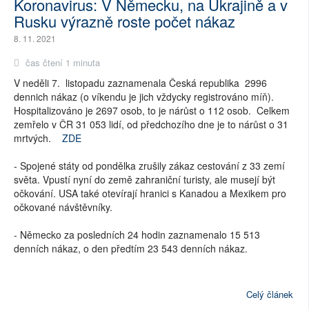
Koronavirus: V Německu, na Ukrajině a v
Rusku výrazně roste počet nákaz
8. 11. 2021
čas čtení 1 minuta
V neděli 7. listopadu zaznamenala Česká republika 2996
dennich nákaz (o víkendu je jich vždycky registrováno míň).
Hospitalizováno je 2697 osob, to je nárůst o 112 osob. Celkem
zemřelo v ČR 31 053 lidí, od předchozího dne je to nárůst o 31
mrtvých.
ZDE
- Spojené státy od pondělka zrušily zákaz cestování z 33 zemí
světa. Vpustí nyní do země zahraniční turisty, ale musejí být
očkování. USA také otevírají hranici s Kanadou a Mexikem pro
očkované návštěvníky.
- Německo za posledních 24 hodin zaznamenalo 15 513
denních nákaz, o den předtím 23 543 denních nákaz.
Celý článek