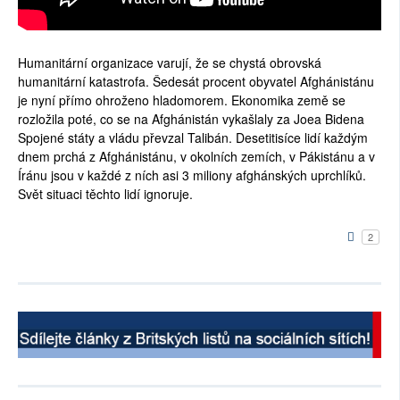
Humanitární organizace varují, že se chystá obrovská
humanitární katastrofa. Šedesát procent obyvatel Afghánistánu
je nyní přímo ohroženo hladomorem. Ekonomika země se
rozložila poté, co se na Afghánistán vykašlaly za Joea Bidena
Spojené státy a vládu převzal Talibán. Desetitisíce lidí každým
dnem prchá z Afghánistánu, v okolních zemích, v Pákistánu a v
Íránu jsou v každé z ních asi 3 miliony afghánských uprchlíků.
Svět situaci těchto lidí ignoruje.
2