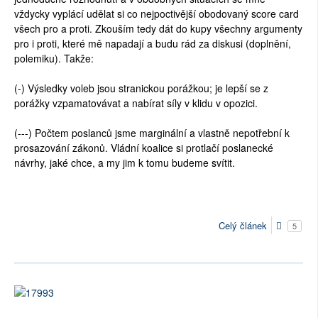
vždycky vyplácí udělat si co nejpoctivější obodovaný score card
všech pro a proti. Zkouším tedy dát do kupy všechny argumenty
pro i proti, které mě napadají a budu rád za diskusi (doplnění,
polemiku). Takže:
(-) Výsledky voleb jsou stranickou porážkou; je lepší se z
porážky vzpamatovávat a nabírat síly v klidu v opozici.
(---) Počtem poslanců jsme marginální a vlastně nepotřební k
prosazování zákonů. Vládní koalice si protlačí poslanecké
návrhy, jaké chce, a my jim k tomu budeme svítit.
Celý článek
5