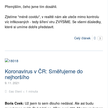
Přemýšlím, čeho jsme tím dosáhli.
Zjistíme "méně covidu", v realitě nám ale uteče mimo kontrolu
víc infikovaných - tedy šíření viru ZVÝŠÍME. Se všemi důsledky,
které si umíme dobře představit.
Celý článek
3
Koronavirus v ČR: Směřujeme do
nejhoršího
9. 11. 2021
čas čtení < 1 minuta
Boris Cvek:
Už jsem to sem dlouho nedával. Ale asi budu