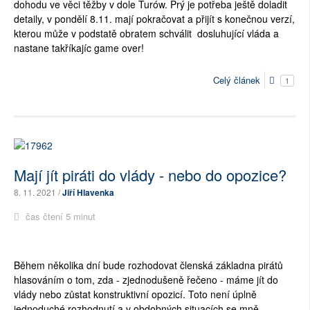
dohodu ve věci těžby v dole Turów. Prý je potřeba ještě doladit
detaily, v pondělí 8.11. mají pokračovat a přijít s konečnou verzí,
kterou může v podstatě obratem schválit dosluhující vláda a
nastane takříkajíc game over!
Celý článek
1
Mají jít piráti do vlády - nebo do opozice?
8. 11. 2021 /
Jiří Hlavenka
čas čtení 5 minut
Během několika dní bude rozhodovat členská základna pirátů
hlasováním o tom, zda - zjednodušeně řečeno - máme jít do
vlády nebo zůstat konstruktivní opozicí. Toto není úplně
jednoduché rozhodnutí a v obdobných situacích se mně