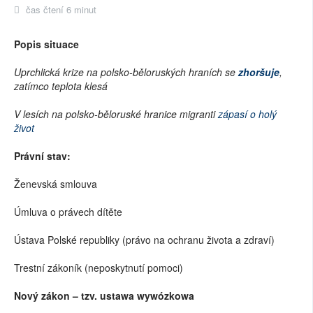
čas čtení 6 minut
Popis situace
Uprchlická krize na polsko-běloruských hraních se
zhoršuje
,
zatímco teplota klesá
V lesích na polsko-běloruské hranice migranti
zápasí o holý
život
Právní stav:
Ženevská smlouva
Úmluva o právech dítěte
Ústava Polské republiky (právo na ochranu života a zdraví)
Trestní zákoník (neposkytnutí pomoci)
Nový zákon – tzv. ustawa wywózkowa