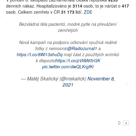
dennich nákaz. Hospitalizováno je
3114
osob, to je nárůst o
417
osob. Celkem zemřelo v ČR
31 173 l
idí.
ZDE
Bezvládná těla pacientů, modré pytle na převážení
zemřelých
Nová kampaň na podporu očkování využívá reálné
fotky z nemocnic
@Radiozurnal1
a
https://t.co/8Wi13shuDq
mají část z použitých snímků
k dispozici
https://t.co/pVtiM65rGK
pic.twitter.com/dwQLKrgfKi
— Matěj Skalický (@mskalick)
November 8,
2021
4