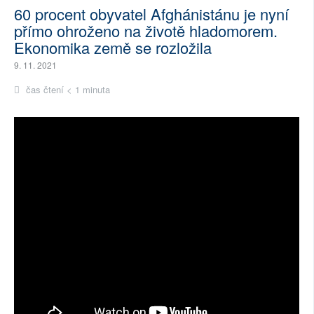
60 procent obyvatel Afghánistánu je nyní
přímo ohroženo na životě hladomorem.
Ekonomika země se rozložila
9. 11. 2021
čas čtení < 1 minuta