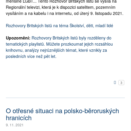
menšině LGBT... Tento Rozhovor Britských listů se vysílá na
Regionální televizi, která je k dispozici satelitem, pozemním
vysíláním a na kabelu i na internetu, od úterý 9. listopadu 2021.
Rozhovory Britských listů na téma Školství, děti, mladí lidé
Upozornění:
Rozhovory Britských listů byly rozděleny do
tematických playlistů. Můžete prozkoumat jejich rozsáhlou
knihovnu, analýzy nejrůznějších témat, které vznikly za
posledních více než pět let.
3
O otřesné situaci na polsko-běroruských
hranicích
9. 11. 2021