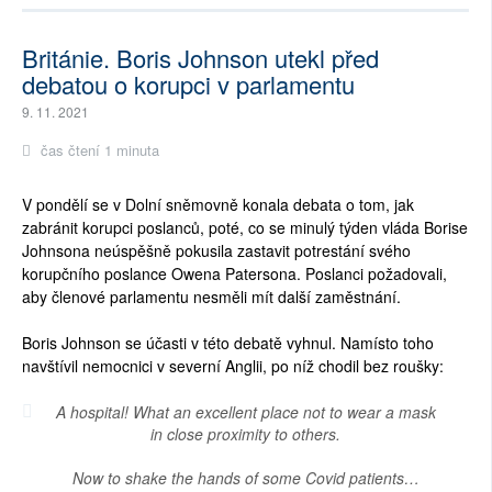
Británie. Boris Johnson utekl před
debatou o korupci v parlamentu
9. 11. 2021
čas čtení 1 minuta
V pondělí se v Dolní sněmovně konala debata o tom, jak
zabránit korupci poslanců, poté, co se minulý týden vláda Borise
Johnsona neúspěšně pokusila zastavit potrestání svého
korupčního poslance Owena Patersona. Poslanci požadovali,
aby členové parlamentu nesměli mít další zaměstnání.
Boris Johnson se účasti v této debatě vyhnul. Namísto toho
navštívil nemocnici v severní Anglii, po níž chodil bez roušky:
A hospital! What an excellent place not to wear a mask
in close proximity to others.
Now to shake the hands of some Covid patients…