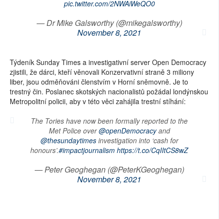
pic.twitter.com/2NWAiWeQO0
— Dr Mike Galsworthy (@mikegalsworthy)
November 8, 2021
Týdeník Sunday Times a investigativní server Open Democracy
zjistili, že dárci, kteří věnovali Konzervativní straně 3 miliony
liber, jsou odměňováni členstvím v Horní sněmovně. Je to
trestný čin. Poslanec skotských nacionalistů požádal londýnskou
Metropolitní policii, aby v této věci zahájila trestní stíhání:
The Tories have now been formally reported to the
Met Police over
@openDemocracy
and
@thesundaytimes
investigation into ‘cash for
honours’.
#impactjournalism
https://t.co/CqIItCS8wZ
— Peter Geoghegan (@PeterKGeoghegan)
November 8, 2021