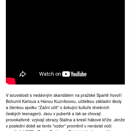
V souvislosti s nedávným skandálem na pražské Spartě hovoří
Bohumil Kartous s Hanou Kuzníkovou, učitelkou základní školy
a členkou spolku "Začni učit" o šokující kultuře dnešních
českých teenagerů. Jsou v pubertě a tak se chovají
provokativně: vzývají obrazy Stalina a kreslí hákové kříže. Jenže
v poslední době se tento "vzdor" proměnil v nenávist vůči