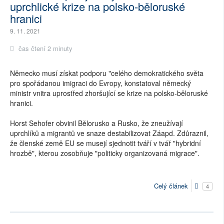
uprchlické krize na polsko-běloruské
hranici
9. 11. 2021
čas čtení 2 minuty
Německo musí získat podporu "celého demokratického světa
pro spořádanou imigraci do Evropy, konstatoval německý
ministr vnitra uprostřed zhoršující se krize na polsko-běloruské
hranici.
Horst Sehofer obvinil Bělorusko a Rusko, že zneužívají
uprchlíků a migrantů ve snaze destabilizovat Záapd. Zdůraznil,
že členské země EU se musejí sjednotit tváří v tvář "hybridní
hrozbě", kterou zosobňuje "politicky organizovaná migrace".
Celý článek
4