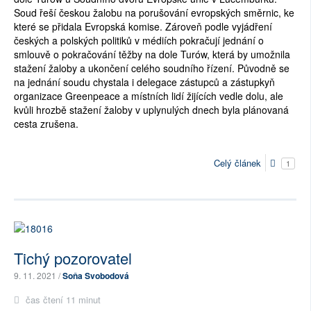
Soud řeší českou žalobu na porušování evropských směrnic, ke 
které se přidala Evropská komise. Zároveň podle vyjádření 
českých a polských politiků v médiích pokračují jednání o 
smlouvě o pokračování těžby na dole Turów, která by umožnila 
stažení žaloby a ukončení celého soudního řízení. Původně se 
na jednání soudu chystala i delegace zástupců a zástupkyň 
organizace Greenpeace a místních lidí žijících vedle dolu, ale 
kvůli hrozbě stažení žaloby v uplynulých dnech byla plánovaná 
cesta zrušena.
Celý článek
1
Tichý pozorovatel
9. 11. 2021 /
Soňa Svobodová
čas čtení 11 minut