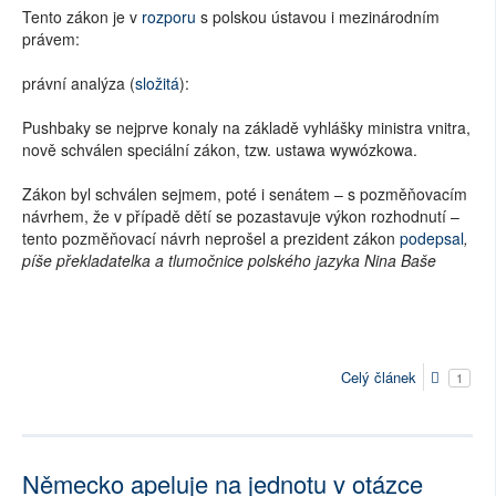
Tento zákon je v
rozporu
s polskou ústavou i mezinárodním
právem:
pr
ávní analýza (
složitá
):
Pushbaky se nejprve konaly na základě vyhlášky ministra vnitra,
nově schválen speciální zákon, tzw. ustawa wywózkowa.
Zákon byl schválen sejmem, poté i senátem – s pozměňovacím
návrhem, že v případě dětí se pozastavuje výkon rozhodnutí –
tento pozměňovací návrh neprošel a prezident zákon
podepsal
,
píše překladatelka a tlumočnice polského jazyka Nina Baše
Celý článek
1
Německo apeluje na jednotu v otázce