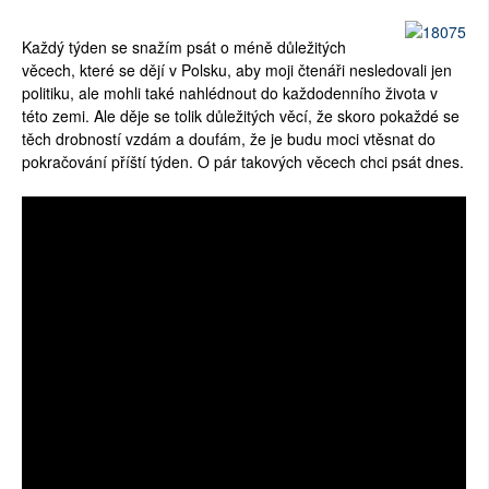
SOCIÁLNÍ SÍTĚ
Každý týden se snažím psát o méně důležitých
věcech, které se dějí v Polsku, aby moji čtenáři nesledovali jen
RUBRIKY
politiku, ale mohli také nahlédnout do každodenního života v
této zemi. Ale děje se tolik důležitých věcí, že skoro pokaždé se
PLNÁ VERZE STRÁNEK
těch drobností vzdám a doufám, že je budu moci vtěsnat do
pokračování příští týden. O pár takových věcech chci psát dnes.