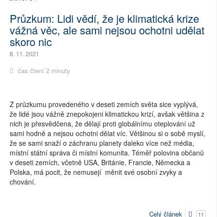
Průzkum: Lidi vědí, že je klimatická krize
vážná věc, ale sami nejsou ochotni udělat
skoro nic
8. 11. 2021
čas čtení 2 minuty
Z průzkumu provedeného v deseti zemích světa sice vyplývá,
že lidé jsou vážně znepokojeni klimatickou krizí, avšak většina z
nich je přesvědčena, že dělají proti globálnímu oteplování už
sami hodně a nejsou ochotni dělat víc. Většinou si o sobě myslí,
že se sami snaží o záchranu planety daleko více než média,
místní státní správa či místní komunita. Téměř polovina občanů
v deseti zemích, včetně USA, Británie, Francie, Německa a
Polska, má pocit, že nemusejí měnit své osobní zvyky a
chování.
Celý článek
11