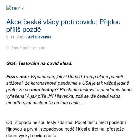
Akce české vlády proti covidu: Přijdou
příliš pozdě
9. 11. 2021 /
Jiří Hlavenka
čas čtení 1 minuta
Graf: Testování na covid klesá.
Pozn. red.:
Vzpomínáte, jak si Donald Trump blahé paměti
stěžoval, že koronavirová pandemie v USA je tak vážná jedině
proto, že se
moc testuje
? Přestaňte testovat a pandemie bude
vyřešena! A jak píše Jiří Hlavenka, zdá se, že česká vláda
moudře nyní nastoupila na tuto cestu...
Od listopadu nejsou testy zdarma. Počet testů mezi poslední
říjnovou a první listopadovou nedělí klesl o třetinu, přestože
denní výskyt covidu roste.