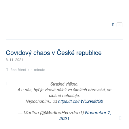
3
Covidový chaos v České republice
8. 11. 2021
čas čtení < 1 minuta
Strašné vlákno.
A u nás, byť je virová nálož ve školách obrovská, se
plošně netestuje.
Nepochopím.. 🤦‍♀️
https://t.co/hWU2eufdGb
— Martina (@MartinaHvozden1)
November 7,
2021