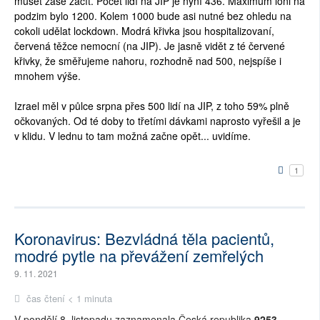
muset zase začít. Počet lidí na JIP je nyní 436. Maximum loni na
podzim bylo 1200. Kolem 1000 bude asi nutné bez ohledu na
cokoli udělat lockdown. Modrá křivka jsou hospitalizovaní,
červená těžce nemocní (na JIP). Je jasně vidět z té červené
křivky, že směřujeme nahoru, rozhodně nad 500, nejspíše i
mnohem výše.
Izrael měl v půlce srpna přes 500 lidí na JIP, z toho 59% plně
očkovaných. Od té doby to třetími dávkami naprosto vyřešil a je
v klidu. V lednu to tam možná začne opět... uvidíme.
1
Koronavirus: Bezvládná těla pacientů,
modré pytle na převážení zemřelých
9. 11. 2021
čas čtení < 1 minuta
V pondělí 8. listopadu zaznamenala Česká republika
9253