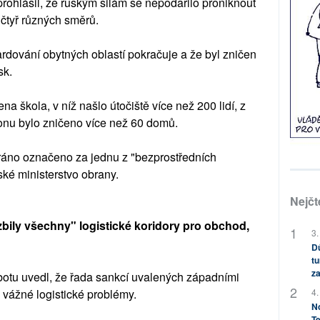
rohlásil, že ruským silám se nepodařilo proniknout
 čtyř různých směrů.
dování obytných oblastí pokračuje a že byl zničen
sk.
a škola, v níž našlo útočiště více než 200 lidí, z
gionu bylo zničeno více než 60 domů.
ráno označeno za jednu z "bezprostředních
tské ministerstvo obrany.
Nejčt
zbily všechny" logistické koridory pro obchod,
3.
Dů
tu
za
sobotu uvedl, že řada sankcí uvalených západními
4.
vážné logistické problémy.
No
Te