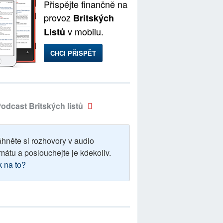
Přispějte finančně na
provoz
Britských
v mobilu.
Listů
CHCI PŘISPĚT
odcast Britských listů
áhněte si rozhovory v audio
mátu a poslouchejte je kdekoliv.
k na to?