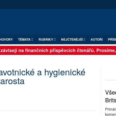
HOVORY
TÉMATA
RUBRIKY
NEJČTENĚJŠÍ
AUTOŘI
PŘÍS
ávisejí na finančních příspěvcích čtenářů. Prosíme, př
avotnické a hygienické
tarosta
Všec
Brit
Primár
komerc