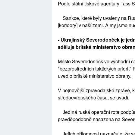
Podle státní tiskové agentury Tass S
Sankce, které byly uvaleny na Rusko
[koridory] v naší zemi. A my jsme nu
- Ukrajinský Severodoněck je jedn
sděluje britské ministerstvo obra
Město Severodoněck ve východní čás
"bezprostředních taktických priorit" 
uvedlo britské ministerstvo obrany.
V nejnovější zpravodajské zprávě, k
středoevropského času, se uvádí:
Jediná ruská operační rota podpůr
pravděpodobně nasazena na Severo
Jejich přítomnost naznačuje, že se 