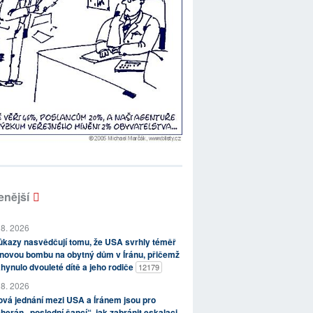
enější
 8. 2026
kazy nasvědčují tomu, že USA svrhly téměř
novou bombu na obytný dům v Íránu, přičemž
hynulo dvouleté dítě a jeho rodiče
12179
 8. 2026
vá jednání mezi USA a Íránem jsou pro
herán „poslední šancí“, jak zabránit eskalaci