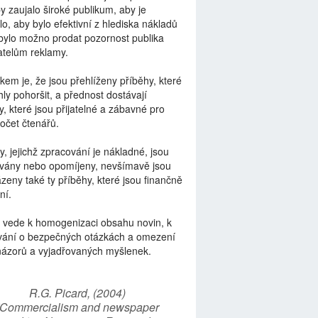
by zaujalo široké publikum, aby je
lo, aby bylo efektivní z hlediska nákladů
bylo možno prodat pozornost publika
telům reklamy.
kem je, že jsou přehlíženy příběhy, které
ly pohoršit, a přednost dostávají
y, které jsou přijatelné a zábavné pro
počet čtenářů.
y, jejichž zpracování je nákladné, jsou
vány nebo opomíjeny, nevšímavě jsou
zeny také ty příběhy, které jsou finančně
ní.
 vede k homogenizaci obsahu novin, k
vání o bezpečných otázkách a omezení
názorů a vyjadřovaných myšlenek.
R.G. Picard, (2004)
“Commercialism and newspaper