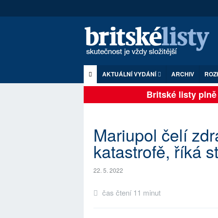
AKTUÁLNÍ VYDÁNÍ
ARCHIV
ROZ
Britské listy plně z
Mariupol čelí zdr
katastrofě, říká s
22. 5. 2022
čas čtení 11 minut