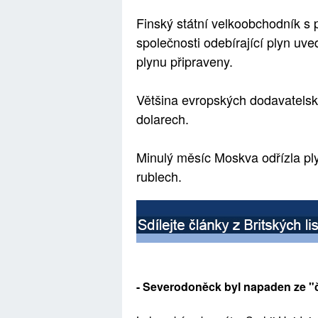
Finský státní velkoobchodník s 
společnosti odebírající plyn uv
plynu připraveny.
Většina evropských dodavatels
dolarech.
Minulý měsíc Moskva odřízla ply
rublech.
- Severodoněck byl napaden ze "č