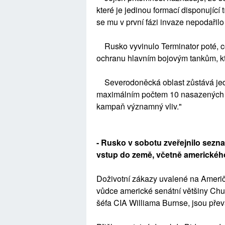
které je jedinou formací disponující 
se mu v první fázi invaze nepodařilo
Rusko vyvinulo Terminator poté, co 
ochranu hlavním bojovým tankům, k
Severodoněcká oblast zůstává jedno
maximálním počtem 10 nasazených 
kampaň významný vliv."
- Rusko v sobotu zveřejnilo sezn
vstup do země, včetně americkéh
Doživotní zákazy uvalené na Američ
vůdce americké senátní většiny Chu
šéfa CIA Williama Burnse, jsou pře