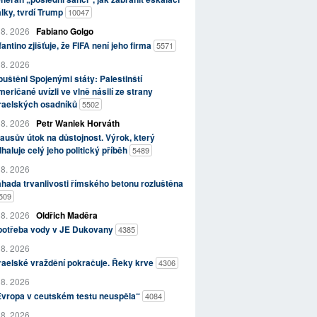
lky, tvrdí Trump
10047
 8. 2026
Fabiano Golgo
fantino zjišťuje, že FIFA není jeho firma
5571
 8. 2026
uštěni Spojenými státy: Palestinští
eričané uvízli ve vlně násilí ze strany
zraelských osadníků
5502
 8. 2026
Petr Waniek Horváth
ausův útok na důstojnost. Výrok, který
haluje celý jeho politický příběh
5489
 8. 2026
hada trvanlivosti římského betonu rozluštěna
509
 8. 2026
Oldřich Maděra
potřeba vody v JE Dukovany
4385
 8. 2026
raelské vraždění pokračuje. Řeky krve
4306
 8. 2026
Evropa v ceutském testu neuspěla“
4084
 8. 2026