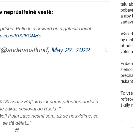
tak, a
pobavi
v neprůstřelné vestě:
a aby 
zadava
prised. Putin is a coward on a galactic level.
Výsled
ps://t.co/KfXifKOMHe
by moh
příběh
(@andersostlund)
May 22, 2022
větší 
Příběh
zlehčo
přechá
riskant
To vše
refero
18) sedí v Ráji, když k němu přiběhne anděl a
škály 
áte zákaz cestovat do Ruska."
ell Putin zase nesmí sem, už se neuvidíme, co
se dá dělat..."
😎