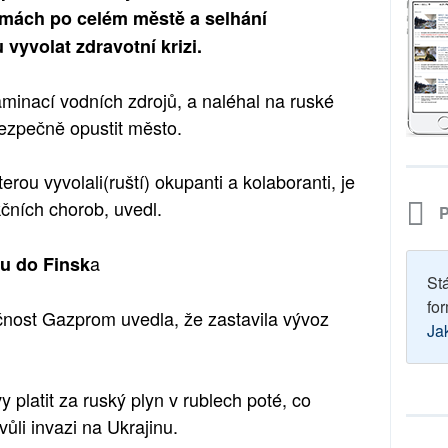
mách po celém městě a selhání
yvolat zdravotní krizi.
aminací vodních zdrojů, a naléhal na ruské
bezpečně opustit město.
rou vyvolali(ruští) okupanti a kolaboranti, je
kčních chorob, uvedl.
P
a
nu do Finsk
St
for
čnost Gazprom uvedla, že zastavila vývoz
Ja
latit za ruský plyn v rublech poté, co
li invazi na Ukrajinu.