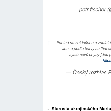
— petr fischer 
Pohled na zbídačené a zoufal
Jenže podle barvy se třídí ak
systémové chyby jdou p
http
— Český rozhlas 
- Starosta ukrajinského Mari