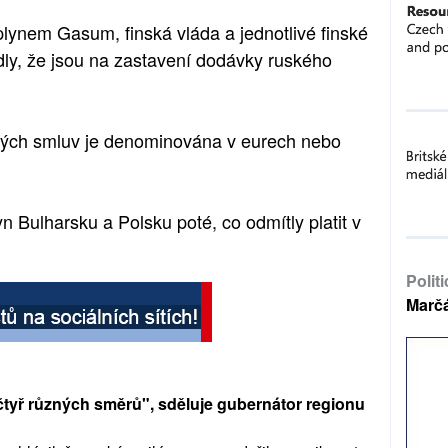
plynem Gasum, finská vláda a jednotlivé finské
edly, že jsou na zastavení dodávky ruského
kých smluv je denominována v eurech nebo
n Bulharsku a Polsku poté, co odmítly platit v
Polit
Marč
tyř různých směrů", sděluje gubernátor regionu