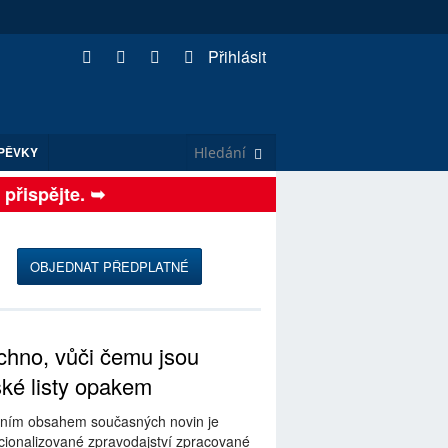
Přihlásit
PĚVKY
ispějte. ➥
OBJEDNAT PŘEDPLATNÉ
hno, vůči čemu jsou
ské listy opakem
ním obsahem současných novin je
ionalizované zpravodajství zpracované