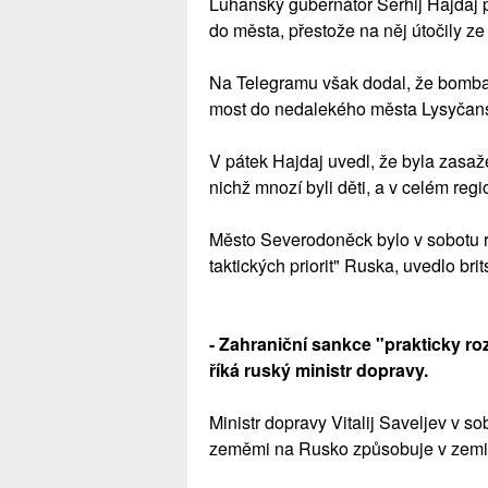
Luhanský gubernátor Serhij Hajdaj p
do města, přestože na něj útočily ze
Na Telegramu však dodal, že bombar
most do nedalekého města Lysyčan
V pátek Hajdaj uvedl, že byla zasažen
nichž mnozí byli děti, a v celém re
Město Severodoněck bylo v sobotu 
taktických priorit" Ruska, uvedlo bri
- Zahraniční sankce "prakticky ro
říká ruský ministr dopravy.
Ministr dopravy Vitalij Saveljev v 
zeměmi na Rusko způsobuje v zemi 