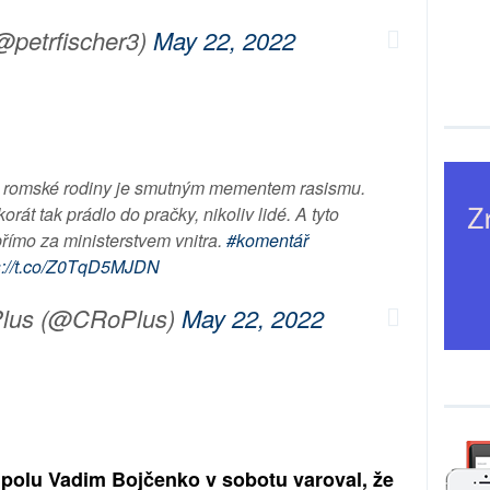
(@petrfischer3)
May 22, 2022
é romské rodiny je smutným mementem rasismu.
orát tak prádlo do pračky, nikoliv lidé. A tyto
římo za ministerstvem vnitra.
#komentář
s://t.co/Z0TqD5MJDN
Plus (@CRoPlus)
May 22, 2022
upolu Vadim Bojčenko v sobotu varoval, že