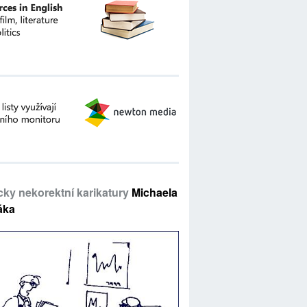
icky nekorektní karikatury
Michaela
áka