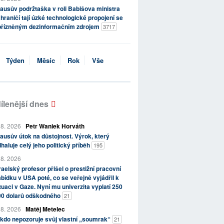
ausův podržtaška v roli Babišova ministra
hraničí tají úzké technologické propojení se
přízněným dezinformačním zdrojem
3717
Týden
Měsíc
Rok
Vše
ílenější dnes
 8. 2026
Petr Waniek Horváth
ausův útok na důstojnost. Výrok, který
haluje celý jeho politický příběh
195
 8. 2026
raelský profesor přišel o prestižní pracovní
bídku v USA poté, co se veřejně vyjádřil k
tuaci v Gaze. Nyní mu univerzita vyplatí 250
00 dolarů odškodného
21
 8. 2026
Matěj Metelec
kdo nepozoruje svůj vlastní „soumrak“
21