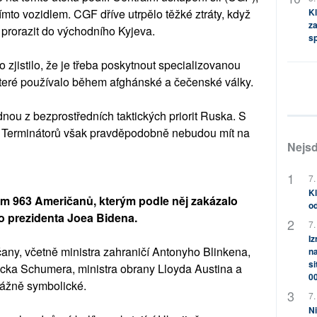
Kl
tímto vozidlem. CGF dříve utrpělo těžké ztráty, když
za
 prorazit do východního Kyjeva.
s
zjistilo, že je třeba poskytnout specializovanou
teré používalo během afghánské a čečenské války.
u z bezprostředních taktických priorit Ruska. S
Terminátorů však pravděpodobně nebudou mít na
Nejsd
7.
Kl
am 963 Američanů, kterým podle něj zakázalo
od
o prezidenta Joea Bidena.
7.
Iz
any, včetně ministra zahraničí Antonyho Blinkena,
na
si
cka Schumera, ministra obrany Lloyda Austina a
0
vážně symbolické.
7.
Ni