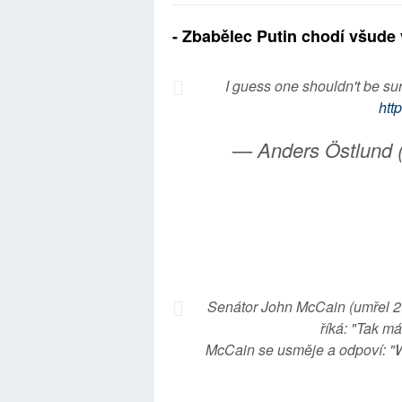
- Zbabělec Putin chodí všude 
I guess one shouldn't be sur
htt
— Anders Östlund 
Senátor John McCain (umřel 20
říká: "Tak m
McCain se usměje a odpoví: "W