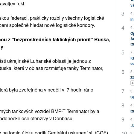
avaljev řekl:
vá
4.
u federaci, prakticky rozbily všechny logistické
In
ceni společně hledat nové logistické koridory.
4.
Op
Am
ou z "bezprostředních taktických priorit" Ruska,
i
ny
7.
Kl
ti ukrajinské Luhanské oblasti je jednou z
od
Ruska, které v oblasti rozmísťuje tanky Terminator,
5.
Zá
4
terá byla zveřejněna v neděli v 7 hodin ráno
3.
S
4.
ných tankových vozidel BMP-T Terminator byla
Iz
doněcké ose ofenzívy v Donbasu.
4.
„
na tomto útoku podílí Centrální uskupení sil (CGF),
3.