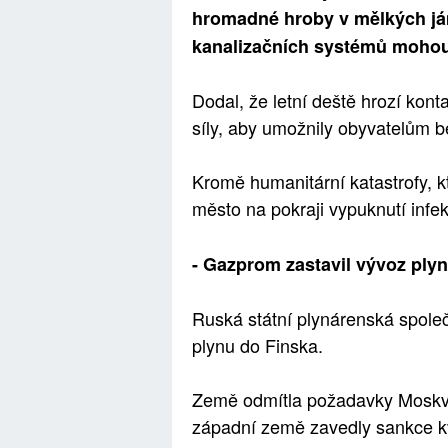
hromadné hroby v mělkých já
kanalizačních systémů mohou v
Dodal, že letní deště hrozí kont
síly, aby umožnily obyvatelům 
Kromě humanitární katastrofy, kte
město na pokraji vypuknutí infe
- Gazprom zastavil vývoz ply
Ruská státní plynárenská spole
plynu do Finska.
Země odmítla požadavky Moskvy p
západní země zavedly sankce kvů