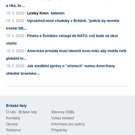
a říká, že ...
19. 5. 2022 /
Lesley Keen
babelon
19. 5. 2022 /
Uprostřed nové chudoby v Británii, "policie by neměla
trestat lidi,...
19. 5. 2022 /
Finsko a Švédsko vstoupí do NATO, což bude na úkor
všeho
19. 5. 2022 /
Americká armáda musí obnovit svou misi, aby mohla čelit
globální kr...
19. 5. 2022 /
Jak mediální zprávy o "střetech" matou Američany
ohledně izraelsko-...
Britské listy
O nás - Britské listy
Stanovy OSBL
Kontakty
Vzkaz redakci
Opravy
Informace pro autory
Reklama
Příspěvky