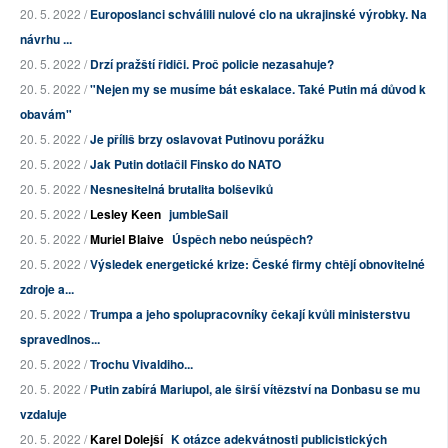
20. 5. 2022 /
Europoslanci schválili nulové clo na ukrajinské výrobky. Na
návrhu ...
20. 5. 2022 /
Drzí pražští řidiči. Proč policie nezasahuje?
20. 5. 2022 /
"Nejen my se musíme bát eskalace. Také Putin má důvod k
obavám"
20. 5. 2022 /
Je příliš brzy oslavovat Putinovu porážku
20. 5. 2022 /
Jak Putin dotlačil Finsko do NATO
20. 5. 2022 /
Nesnesitelná brutalita bolševiků
20. 5. 2022 /
Lesley Keen
jumbleSail
20. 5. 2022 /
Muriel Blaive
Úspěch nebo neúspěch?
20. 5. 2022 /
Výsledek energetické krize: České firmy chtějí obnovitelné
zdroje a...
20. 5. 2022 /
Trumpa a jeho spolupracovníky čekají kvůli ministerstvu
spravedlnos...
20. 5. 2022 /
Trochu Vivaldiho...
20. 5. 2022 /
Putin zabírá Mariupol, ale širší vítězství na Donbasu se mu
vzdaluje
20. 5. 2022 /
Karel Dolejší
K otázce adekvátnosti publicistických