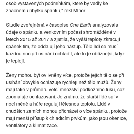
osob vystavených podmínkám, které by vedly ke
značnému úbytku spánku," řekl Minor.
Studie zveřejněná v časopise
One Earth
analyzovala
údaje o spánku a venkovním počasí shromážděné v
letech 2015 až 2017 a zjistila, že vyšší teploty zkracují
spánek tím, že oddalují jeho nástup. Tělo lidí se musí
každou noc při usínání ochladit, ale to je obtížnější, když
je tepleji.
Ženy mohou být ovlivněny více, protože jejich tělo se při
usínání obvykle ochlazuje rychleji než tělo mužů. Ženy
mají také v průměru větší množství podkožního tuku, což
zpomaluje ochlazování. Je známo, že starší lidé spí v
noci méně a hůře regulují tělesnou teplotu. Lidé v
chudších zemích mohou přicházet o více spánku, protože
mají menší přístup k chladicím prvkům, jako jsou okenice,
ventilátory a klimatizace.