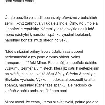
před vlnami veder.
Údaje použité ve studii pocházely převážně z bohatších
zemí, i když zahrnovaly i údaje z Indie, Číny, Kolumbie a
Jihoafrické republiky. Náramky také obvykle nosili lidé
méně náchylní k narušení spánku vyššími teplotami,
například bohatší muži středního věku.
"Lidé s nižšími příjmy jsou v údajích zastoupeni
nedostatečně a my jsme v tomto ohledu velmi
transparentní," řekl Minor. Podle něj je zapotřebí dalšího
výzkumu, zejména v místech, která již patří k nejteplejším
na světě, jako jsou velké části Afriky, Střední Ameriky a
Blízkého východu. Výzkum nedokázal posoudit kvalitu
spánku, například různé fáze spánku, ale nedošlo ke
změně v počtu probuzení během noci.
Minor uvedl, že cesta, kterou si svět zvolil, pokud jde o to,