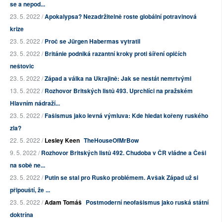
se a nepod...
23. 5. 2022 /
Apokalypsa? Nezadržitelně roste globální potravinová
krize
23. 5. 2022 /
Proč se Jürgen Habermas vytratil
23. 5. 2022 /
Británie podniká razantní kroky proti šíření opičích
neštovic
23. 5. 2022 /
Západ a válka na Ukrajině: Jak se nestát nemrtvými
13. 5. 2022 /
Rozhovor Britských listů 493. Uprchlíci na pražském
Hlavním nádraží...
23. 5. 2022 /
Fašismus jako levná výmluva: Kde hledat kořeny ruského
zla?
22. 5. 2022 /
Lesley Keen
TheHouseOfMrBow
9. 5. 2022 /
Rozhovor Britských listů 492. Chudoba v ČR vládne a Češi
na sobě ne...
23. 5. 2022 /
Putin se stal pro Rusko problémem. Avšak Západ už si
připouští, že ...
23. 5. 2022 /
Adam Tomáš
Postmoderní neofašismus jako ruská státní
doktrína