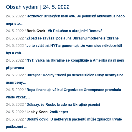
Obsah vydání | 24. 5. 2022
24. 5. 2022 /
Rozhovor Britských listů 496. Je politický aktivismus něco
nepřísto...
24. 5. 2022 /
Boris Cvek
Vít Rakušan a ukrajinští Romové
24. 5. 2022 /
Západ se zavázal poslat na Ukrajinu modernější zbraně
24. 5. 2022 /
Je to zvláštní. NYT argumentuje, že vám sice někdo zničil
byt a zab...
24. 5. 2022 /
NYT: Válka na Ukrajině se komplikuje a Amerika na ni není
připravena
24. 5. 2022 /
Ukrajina: Rodiny truchlí po desetitisících Rusy nesmyslně
usmrcený...
24. 5. 2022 /
Ropa financuje válku! Organizace Greenpeace promítala
vládě vzkaz, ...
24. 5. 2022 /
Důkazy, že Rusko krade na Ukrajině pšenici
24. 5. 2022 /
Lesley Keen
2ndKeeper
24. 5. 2022 /
Dlouhý covid: U některých pacientů může způsobit trvalé
poškození ...