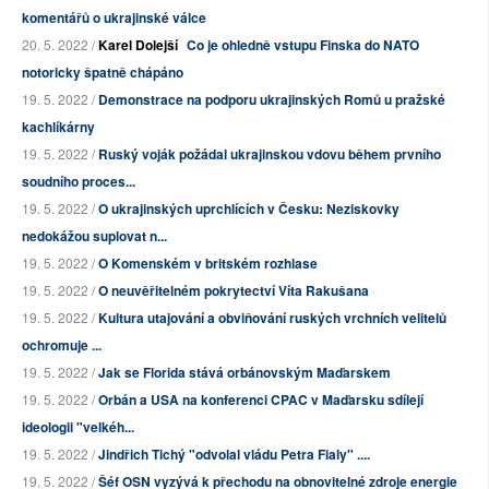
komentářů o ukrajinské válce
20. 5. 2022 /
Karel Dolejší
Co je ohledně vstupu Finska do NATO
notoricky špatně chápáno
19. 5. 2022 /
Demonstrace na podporu ukrajinských Romů u pražské
kachlíkárny
19. 5. 2022 /
Ruský voják požádal ukrajinskou vdovu během prvního
soudního proces...
19. 5. 2022 /
O ukrajinských uprchlících v Česku: Neziskovky
nedokážou suplovat n...
19. 5. 2022 /
O Komenském v britském rozhlase
19. 5. 2022 /
O neuvěřitelném pokrytectví Víta Rakušana
19. 5. 2022 /
Kultura utajování a obviňování ruských vrchních velitelů
ochromuje ...
19. 5. 2022 /
Jak se Florida stává orbánovským Maďarskem
19. 5. 2022 /
Orbán a USA na konferenci CPAC v Maďarsku sdílejí
ideologii "velkéh...
19. 5. 2022 /
Jindřich Tichý "odvolal vládu Petra Fialy" ....
19. 5. 2022 /
Šéf OSN vyzývá k přechodu na obnovitelné zdroje energie