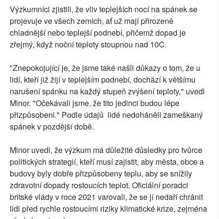
Výzkumníci zjistili, že vliv teplejších nocí na spánek se
projevuje ve všech zemích, ať už mají přirozeně
chladnější nebo teplejší podnebí, přičemž dopad je
zřejmý, když noční teploty stoupnou nad 10C.
"Znepokojující je, že jsme také našli důkazy o tom, že u
lidí, kteří již žijí v teplejším podnebí, dochází k většímu
narušení spánku na každý stupeň zvýšení teploty," uvedl
Minor. "Očekávali jsme, že tito jedinci budou lépe
přizpůsobeni." Podle údajů lidé nedoháněli zameškaný
spánek v pozdější době.
Minor uvedl, že výzkum má důležité důsledky pro tvůrce
politických strategií, kteří musí zajistit, aby města, obce a
budovy byly dobře přizpůsobeny teplu, aby se snížily
zdravotní dopady rostoucích teplot. Oficiální poradci
britské vlády v roce 2021 varovali, že se jí nedaří chránit
lidi před rychle rostoucími riziky klimatické krize, zejména