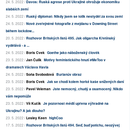
24. 5. 2022 /
Davos: Ruská agrese proti Ukrajině ohrožuje ekonomiku
slabších zemí
24. 5. 2022 /
Ruský diplomat: Nikdy jsem se tolik nestyděl za svou zemi
24. 5. 2022 /
Nově zveřejněné fotografie z mejdanu v Downing Street
během lockdow...
20. 5. 2022 /
Rozhovor Britských listů 495. Jak oligarcha Křetínský
vydělává - a ...
24. 5. 2022 /
Boris Cvek
Goethe jako náboženský člověk
23. 5. 2022 /
Jan Čulík
Motivy feministického hnutí #MeToo v
dramatech Václava Havla
24. 5. 2022 /
Soňa Svobodová
Burianův obraz
23. 5. 2022 /
Boris Cvek
Jak se chodí kolem horké kaše snížených daní
23. 5. 2022 /
Pavel Veleman
Jste nemocný, chudý a osamocený. Nikdo
vám nepomůže
23. 5. 2022 /
Vít Kučík
Je pozornost médií upřena výhradně na
Ukrajinu? A jak dlouho?
23. 5. 2022 /
Lesley Keen
highCoo
17. 5. 2022 /
Rozhovor Britských listů 494. Seď, buď potichu, neozývej