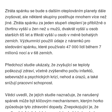
Ztráta spánku se bude s dalším oteplováním planety dále
zvyšovat, ale některé skupiny postihuje mnohem více než
jiné. Ztráta spánku za jeden stupeň oteplení je přibližně o
čtvrtinu vyšší u žen než u mužů, dvakrát vyšší u osob
starších 65 let a třikrát vyšší u osob v méně bohatých
zemích. Výzkumníci použili údaje z náramků pro
sledování spánku, které používalo 47 000 lidí během 7
milionů nocí a v 68 zemích.
Předchozí studie ukázaly, že zvyšující se teploty
poškozují zdraví, včetně zvýšeného počtu infarktů,
sebevražd a psychických krizí, nehod a úrazů, a také
snižují pracovní schopnost.
Vědci uvedli, že jejich studie naznačuje, že narušený
spánek může být klíčovým mechanismem, kterým horko
způsobuje tyto zdravotní dopady. Znepokojující je, že