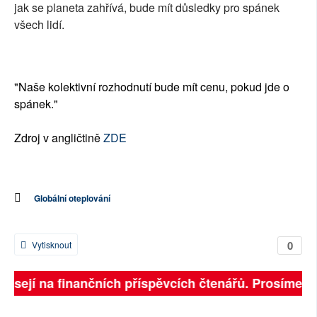
jak se planeta zahřívá, bude mít důsledky pro spánek
všech lidí.
"Naše kolektivní rozhodnutí bude mít cenu, pokud jde o
spánek."
Zdroj v angličtině
ZDE
Globální oteplování
0
Vytisknout
visejí na finančních příspěvcích čtenářů. Prosíme, př