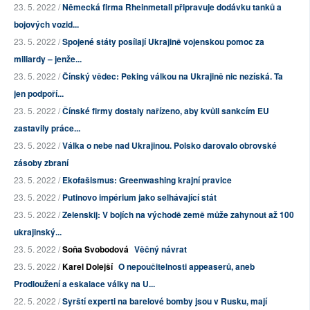
23. 5. 2022 /
Německá firma Rheinmetall připravuje dodávku tanků a
bojových vozid...
23. 5. 2022 /
Spojené státy posílají Ukrajině vojenskou pomoc za
miliardy – jenže...
23. 5. 2022 /
Čínský vědec: Peking válkou na Ukrajině nic nezíská. Ta
jen podpoří...
23. 5. 2022 /
Čínské firmy dostaly nařízeno, aby kvůli sankcím EU
zastavily práce...
23. 5. 2022 /
Válka o nebe nad Ukrajinou. Polsko darovalo obrovské
zásoby zbraní
23. 5. 2022 /
Ekofašismus: Greenwashing krajní pravice
23. 5. 2022 /
Putinovo impérium jako selhávající stát
23. 5. 2022 /
Zelenskij: V bojích na východě země může zahynout až 100
ukrajinský...
23. 5. 2022 /
Soňa Svobodová
Věčný návrat
23. 5. 2022 /
Karel Dolejší
O nepoučitelnosti appeaserů, aneb
Prodloužení a eskalace války na U...
22. 5. 2022 /
Syrští experti na barelové bomby jsou v Rusku, mají