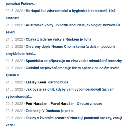
pomáhat Putinov...
22. 5. 2022 /
Mariupol čelí zdravotnické a hygienické katastrofě, říká
starosta
21. 5. 2022 /
Australské volby: Zvítězili labouristé, ekologičtí nezávislí a
zelení
21. 5. 2022 /
Obava z jaderné války s Ruskem je lichá
21. 5. 2022 /
Otevřený dopis Noamu Chomskému (a dalším podobně
smýšlejícím intel...
21. 5. 2022 /
Španělsko se připravuje na vlnu veder mimořádné intenzity
21. 5. 2022 /
Globální oteplování omezuje lidem spánek na celém světě,
zjistila s...
21. 5. 2022 /
Lesley Keen
darling buds
21. 5. 2022 /
Jak byste se cítili, kdyby vám vybombardovali (až vám
vybombardují)...
20. 5. 2022 /
Petr Haraším
,
Pavel Haraším
O touze z nouze
20. 5. 2022 /
Zelenskij: V Donbasu je peklo
20. 5. 2022 /
Toxiny v životním prostředí zhoršují pandemii obezity, varují
vědci