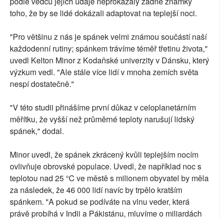
podle vědců jejich údaje neprokázaly žádné známky
toho, že by se lidé dokázali adaptovat na teplejší noci.
"Pro většinu z nás je spánek velmi známou součástí naší
každodenní rutiny; spánkem trávíme téměř třetinu života,"
uvedl Kelton Minor z Kodaňské univerzity v Dánsku, který
výzkum vedl. "Ale stále více lidí v mnoha zemích světa
nespí dostatečně."
"V této studii přinášíme první důkaz v celoplanetárním
měřítku, že vyšší než průměrné teploty narušují lidský
spánek," dodal.
Minor uvedl, že spánek zkrácený kvůli teplejším nocím
ovlivňuje obrovské populace. Uvedl, že například noc s
teplotou nad 25 °C ve městě s milionem obyvatel by měla
za následek, že 46 000 lidí navíc by trpělo kratším
spánkem. "A pokud se podíváte na vlnu veder, která
právě probíhá v Indii a Pákistánu, mluvíme o miliardách