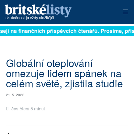
sejí na finančních příspěvcích čtenářů. Prosíme, přisp
PŘIHLÁSIT
AKTUÁLNÍ VYDÁNÍ
ARCHIV
Globální oteplování
omezuje lidem spánek na
ROZHOVORY
celém světě, zjistila studie
TÉMATA
21. 5. 2022
NEJČTENĚJŠÍ ZA 7 DNÍ
čas čtení 5 minut
AUTOŘI
PŘÍSPĚVKY NA PROVOZ