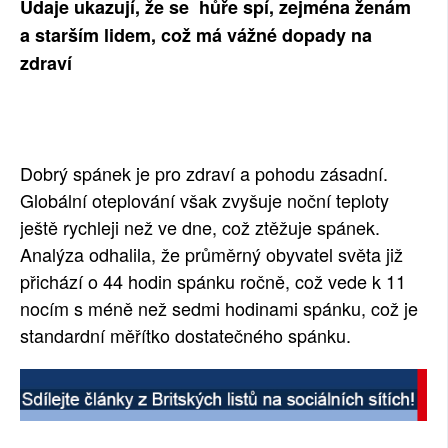
Údaje ukazují, že se hůře spí, zejména ženám
SOCIÁLNÍ SÍTĚ
a starším lidem, což má vážné dopady na
zdraví
RUBRIKY
PLNÁ VERZE STRÁNEK
Dobrý spánek je pro zdraví a pohodu zásadní.
Globální oteplování však zvyšuje noční teploty
ještě rychleji než ve dne, což ztěžuje spánek.
Analýza odhalila, že průměrný obyvatel světa již
přichází o 44 hodin spánku ročně, což vede k 11
nocím s méně než sedmi hodinami spánku, což je
standardní měřítko dostatečného spánku.