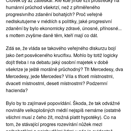
Člověk by až zatleskal. Ale kde jinde vzít prostředky na 
humánní průchod všekrizí, než z přiměřeného 
progresivního zdanění bohatých? Proč veřejně 
nediskutujeme v médiích s politiky, jaké progresivní 
zdanění by bylo ekonomicky zdravé, únosné, přínosné... 
s mottem zvyšme daně těm, kteří mají co dát.
Zdá se, že vláda se takového veřejného diskurzu bojí 
jako čert posvěceného krucifixu. Mohlo by totiž logicky 
dojít třeba i na debatu jaký osobní majetek v době 
všekrize je ještě morálně průchodný? Tři Mercedesy, dva 
Mercedesy, jede Mercedes? Vila s třiceti místnostmi, 
dvaceti místnostmi, deseti místnostmi? Podzemní 
hacienda? 
Bylo by to zajímavé popovídání. Škoda, že tak odvážné 
novináře velkoplošných médií nejspíš nemáme (ostatně 
všichni musí z čeho žít, možná platit hypotéky). Co na 
tom, že stávající progres rozevírání nůžek mezi 