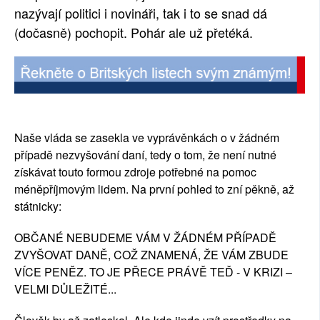
nazývají politici i novináři, tak i to se snad dá 
(dočasně) pochopit. Pohár ale už přetéká.
Naše vláda se zasekla ve vyprávěnkách o v žádném 
případě nezvyšování daní, tedy o tom, že není nutné 
získávat touto formou zdroje potřebné na pomoc 
méněpříjmovým lidem. Na první pohled to zní pěkně, až 
státnicky:
OBČANÉ NEBUDEME VÁM V ŽÁDNÉM PŘÍPADĚ 
ZVYŠOVAT DANĚ, COŽ ZNAMENÁ, ŽE VÁM ZBUDE 
VÍCE PENĚZ. TO JE PŘECE PRÁVĚ TEĎ - V KRIZI – 
VELMI DŮLEŽITÉ...