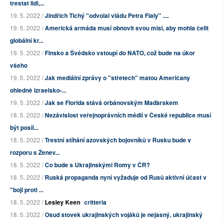
trestat lidi,...
19. 5. 2022 /
Jindřich Tichý "odvolal vládu Petra Fialy" ....
19. 5. 2022 /
Americká armáda musí obnovit svou misi, aby mohla čelit
globální kr...
19. 5. 2022 /
Finsko a Švédsko vstoupí do NATO, což bude na úkor
všeho
19. 5. 2022 /
Jak mediální zprávy o "střetech" matou Američany
ohledně izraelsko-...
19. 5. 2022 /
Jak se Florida stává orbánovským Maďarskem
18. 5. 2022 /
Nezávislost veřejnoprávních médií v České republice musí
být posíl...
18. 5. 2022 /
Trestní stíhání azovských bojovníků v Rusku bude v
rozporu s Ženev...
18. 5. 2022 /
Co bude s Ukrajinskými Romy v ČR?
18. 5. 2022 /
Ruská propaganda nyní vyžaduje od Rusů aktivní účast v
"boji proti ...
18. 5. 2022 /
Lesley Keen
critteria
18. 5. 2022 /
Osud stovek ukrajinských vojáků je nejasný, ukrajinský