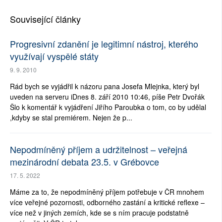
Související články
Progresivní zdanění je legitimní nástroj, kterého
využívají vyspělé státy
9. 9. 2010
Rád bych se vyjádřil k názoru pana Josefa Mlejnka, který byl
uveden na serveru iDnes 8. září 2010 10:46, píše Petr Dvořák
Šlo k komentář k vyjádření Jiřího Paroubka o tom, co by udělal
,kdyby se stal premiérem. Nejen že p...
Nepodmíněný příjem a udržitelnost – veřejná
mezinárodní debata 23.5. v Grébovce
17. 5. 2022
Máme za to, že nepodmíněný příjem potřebuje v ČR mnohem
více veřejné pozornosti, odborného zastání a kritické reflexe –
více než v jiných zemích, kde se s ním pracuje podstatně