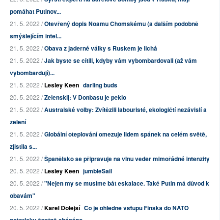
pomáhat Putinov...
21. 5. 2022 /
Otevřený dopis Noamu Chomskému (a dalším podobně
smýšlejícím intel...
21. 5. 2022 /
Obava z jaderné války s Ruskem je lichá
21. 5. 2022 /
Jak byste se cítili, kdyby vám vybombardovali (až vám
vybombardují)...
21. 5. 2022 /
Lesley Keen
darling buds
20. 5. 2022 /
Zelenskij: V Donbasu je peklo
21. 5. 2022 /
Australské volby: Zvítězili labouristé, ekologičtí nezávislí a
zelení
21. 5. 2022 /
Globální oteplování omezuje lidem spánek na celém světě,
zjistila s...
21. 5. 2022 /
Španělsko se připravuje na vlnu veder mimořádné intenzity
20. 5. 2022 /
Lesley Keen
jumbleSail
20. 5. 2022 /
"Nejen my se musíme bát eskalace. Také Putin má důvod k
obavám"
20. 5. 2022 /
Karel Dolejší
Co je ohledně vstupu Finska do NATO
notoricky špatně chápáno