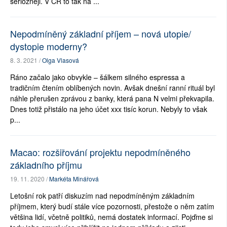
seriózněji. V ČR to tak na ...
Nepodmíněný základní příjem – nová utopie/
dystopie moderny?
8. 3. 2021 /
Olga Vlasová
Ráno začalo jako obvykle – šálkem silného espressa a
tradičním čtením oblíbených novin. Avšak dnešní ranní rituál byl
náhle přerušen zprávou z banky, která pana N velmi překvapila.
Dnes totiž přistálo na jeho účet xxx tisíc korun. Nebyly to však
p...
Macao: rozšiřování projektu nepodmíněného
základního příjmu
19. 11. 2020 /
Markéta Minářová
Letošní rok patří diskuzím nad nepodmíněným základním
příjmem, který budí stále více pozornosti, přestože o něm zatím
většina lidí, včetně politiků, nemá dostatek informací. Pojďme si