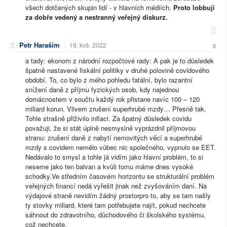
všech dotčených skupin lidí - v hlavních médiích.
Proto lobbuji
za dobře vedený a nestranný veřejný diskurz.
Petr Haraším
19. kvě. 2022
0
a tady: ekonom z národní rozpočtové rady: A pak je to důsledek
špatně nastavené fiskální politiky v druhé polovině covidového
období. To, co bylo z mého pohledu fatální, bylo razantní
snížení daně z příjmu fyzických osob, kdy najednou
domácnostem v součtu každý rok přistane navíc 100 – 120
miliard korun. Vlivem zrušení superhrubé mzdy… Přesně tak.
Tohle strašně přiživilo inflaci. Za špatný důsledek covidu
považuji, že si stát úplně nesmyslně vyprázdnil příjmovou
stranu: zrušení daně z nabytí nemovitých věcí a superhrubé
mzdy s covidem nemělo vůbec nic společného, vypnulo se EET.
Nedávalo to smysl a tohle já vidím jako hlavní problém, to si
neseme jako ten balvan a kvůli tomu máme dnes vysoké
schodky.Ve středním časovém horizontu se strukturální problém
veřejných financí nedá vyřešit jinak než zvyšováním daní. Na
výdajové straně nevidím žádný prostorpro to, aby se tam našly
ty stovky miliard, které tam potřebujete najít, pokud nechcete
sáhnout do zdravotního, důchodového či školského systému,
což nechcete.