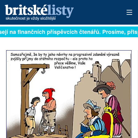
ejí na finančních příspěvcích čtenářů. Prosíme, přispě
PŘIHLÁSIT
AKTUÁLNÍ VYDÁNÍ
ARCHIV
ROZHOVORY
TÉMATA
NEJČTENĚJŠÍ ZA 7 DNÍ
AUTOŘI
PŘÍSPĚVKY NA PROVOZ