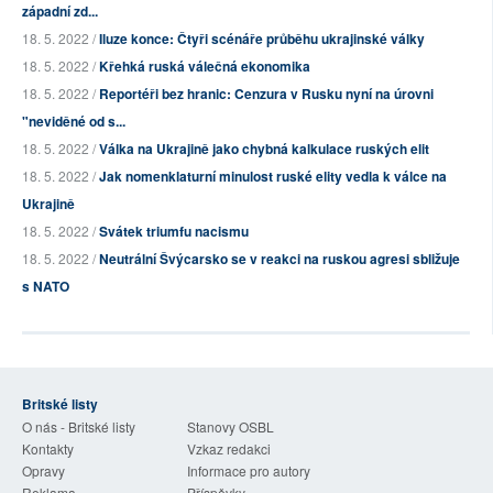
západní zd...
18. 5. 2022 /
Iluze konce: Čtyři scénáře průběhu ukrajinské války
18. 5. 2022 /
Křehká ruská válečná ekonomika
18. 5. 2022 /
Reportéři bez hranic: Cenzura v Rusku nyní na úrovni
"neviděné od s...
18. 5. 2022 /
Válka na Ukrajině jako chybná kalkulace ruských elit
18. 5. 2022 /
Jak nomenklaturní minulost ruské elity vedla k válce na
Ukrajině
18. 5. 2022 /
Svátek triumfu nacismu
18. 5. 2022 /
Neutrální Švýcarsko se v reakci na ruskou agresi sbližuje
s NATO
Britské listy
O nás - Britské listy
Stanovy OSBL
Kontakty
Vzkaz redakci
Opravy
Informace pro autory
Reklama
Příspěvky