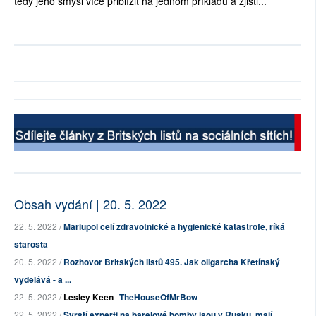
tedy jeho smysl více přiblížit na jednom příkladu a zjisti...
Obsah vydání | 20. 5. 2022
22. 5. 2022 /
Mariupol čelí zdravotnické a hygienické katastrofě, říká
starosta
20. 5. 2022 /
Rozhovor Britských listů 495. Jak oligarcha Křetínský
vydělává - a ...
22. 5. 2022 /
Lesley Keen
TheHouseOfMrBow
22. 5. 2022 /
Syrští experti na barelové bomby jsou v Rusku, mají