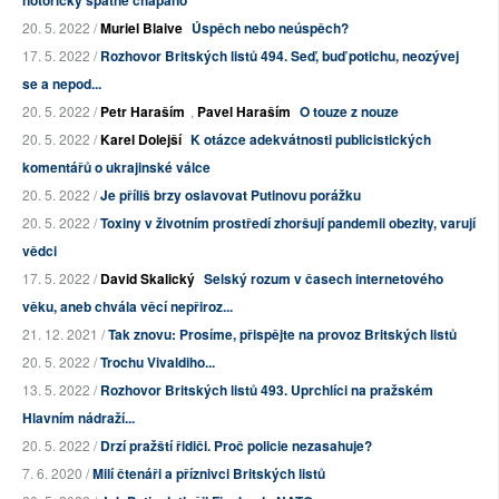
20. 5. 2022 /
Muriel Blaive
Úspěch nebo neúspěch?
17. 5. 2022 /
Rozhovor Britských listů 494. Seď, buď potichu, neozývej
se a nepod...
20. 5. 2022 /
Petr Haraším
,
Pavel Haraším
O touze z nouze
20. 5. 2022 /
Karel Dolejší
K otázce adekvátnosti publicistických
komentářů o ukrajinské válce
20. 5. 2022 /
Je příliš brzy oslavovat Putinovu porážku
20. 5. 2022 /
Toxiny v životním prostředí zhoršují pandemii obezity, varují
vědci
17. 5. 2022 /
David Skalický
Selský rozum v časech internetového
věku, aneb chvála věcí nepřiroz...
21. 12. 2021 /
Tak znovu: Prosíme, přispějte na provoz Britských listů
20. 5. 2022 /
Trochu Vivaldiho...
13. 5. 2022 /
Rozhovor Britských listů 493. Uprchlíci na pražském
Hlavním nádraží...
20. 5. 2022 /
Drzí pražští řidiči. Proč policie nezasahuje?
7. 6. 2020 /
Milí čtenáři a příznivci Britských listů