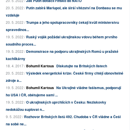
20. 5. 2022 /
Jak Putin dotlačil Finsko do NATO
20. 5. 2022 /
Putin zabírá Mariupol, ale širší vítězství na Donbasu se mu
vzdaluje
20. 5. 2022 /
Trumpa a jeho spolupracovníky čekají kvůli ministerstvu
spravedlnos...
19. 5. 2022 /
Ruský voják požádal ukrajinskou vdovu během prvního
soudního proces...
19. 5. 2022 /
Demonstrace na podporu ukrajinských Romů u pražské
kachlíkárny
18. 4. 2017 /
Bohumil Kartous
Diskutujte na Britských listech
20. 5. 2022 /
Výsledek energetické krize: České firmy chtějí obnovitelné
zdroje a...
19. 5. 2022 /
Bohumil Kartous
Na Ukrajině vládne fašismus, podporují
ho USA i ČR, obětujeme sami ...
19. 5. 2022 /
O ukrajinských uprchlících v Česku: Neziskovky
nedokážou suplovat n...
9. 5. 2022 /
Rozhovor Britských listů 492. Chudoba v ČR vládne a Češi
na sobě ne...