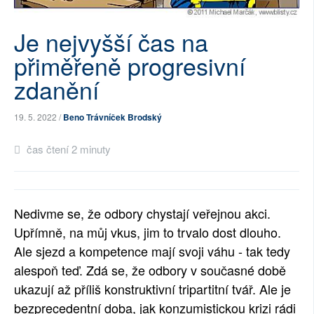
SOCIÁLNÍ SÍTĚ
Je nejvyšší čas na
RUBRIKY
přiměřeně progresivní
zdanění
PLNÁ VERZE STRÁNEK
19. 5. 2022 /
Beno Trávníček Brodský
čas čtení 2 minuty
Nedivme se,
že odbory chystají veřejnou akci. 
Upřímně, na můj vkus, jim to trvalo dost dlouho. 
Ale sjezd a kompetence mají svoji váhu - tak tedy 
alespoň teď. Zdá se, že odbory v současné době 
ukazují až příliš konstruktivní tripartitní tvář. Ale je 
bezprecedentní doba, jak konzumistickou krizi rádi 