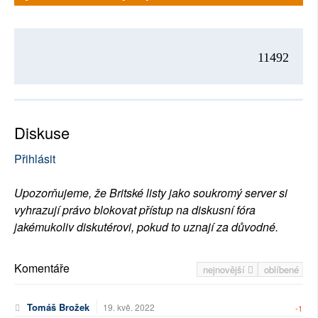
11492
Diskuse
Přihlásit
Upozorňujeme, že Britské listy jako soukromý server si
vyhrazují právo blokovat přístup na diskusní fóra
jakémukoliv diskutérovi, pokud to uznají za důvodné.
Komentáře
nejnovější
oblíbené
Tomáš Brožek
19. kvě. 2022
-1