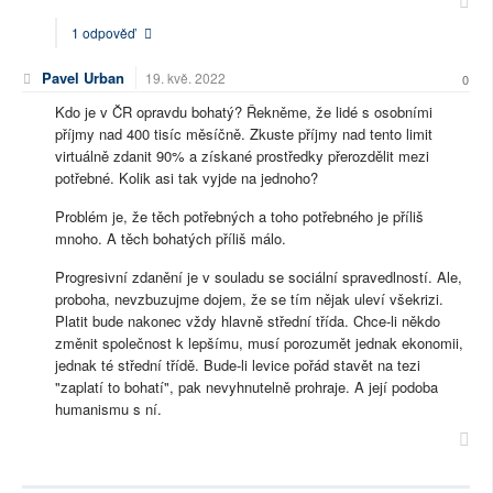
1 odpověď
Pavel Urban
19. kvě. 2022
0
Kdo je v ČR opravdu bohatý? Řekněme, že lidé s osobními
příjmy nad 400 tisíc měsíčně. Zkuste příjmy nad tento limit
virtuálně zdanit 90% a získané prostředky přerozdělit mezi
potřebné. Kolik asi tak vyjde na jednoho?
Problém je, že těch potřebných a toho potřebného je příliš
mnoho. A těch bohatých příliš málo.
Progresivní zdanění je v souladu se sociální spravedlností. Ale,
proboha, nevzbuzujme dojem, že se tím nějak uleví všekrizi.
Platit bude nakonec vždy hlavně střední třída. Chce-li někdo
změnit společnost k lepšímu, musí porozumět jednak ekonomii,
jednak té střední třídě. Bude-li levice pořád stavět na tezi
"zaplatí to bohatí", pak nevyhnutelně prohraje. A její podoba
humanismu s ní.