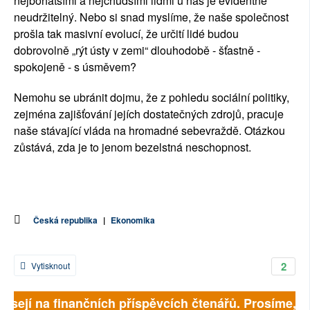
nejbohatšími a nejchudšími lidmi u nás je evidentně 
neudržitelný. Nebo si snad myslíme, že naše společnost 
prošla tak masivní evolucí, že určití lidé budou 
dobrovolně „rýt ústy v zemi“ dlouhodobě - šťastně - 
spokojeně - s úsměvem?
Nemohu se ubránit dojmu, že z pohledu sociální politiky, 
zejména zajišťování jejích dostatečných zdrojů, pracuje 
naše stávající vláda na hromadné sebevraždě. Otázkou 
zůstává, zda je to jenom bezelstná neschopnost.
Česká republika
|
Ekonomika
2
Vytisknout
isejí na finančních příspěvcích čtenářů. Prosíme, při