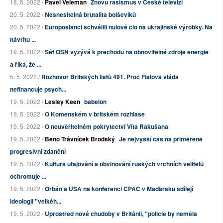
18. 5. 2022 /
Pavel Veleman
Znovu rasismus v České televizi
20. 5. 2022 /
Nesnesitelná brutalita bolševiků
20. 5. 2022 /
Europoslanci schválili nulové clo na ukrajinské výrobky. Na
návrhu ...
19. 5. 2022 /
Šéf OSN vyzývá k přechodu na obnovitelné zdroje energie
a říká, že ...
5. 5. 2022 /
Rozhovor Britských listů 491. Proč Fialova vláda
nefinancuje psych...
19. 5. 2022 /
Lesley Keen
babelon
19. 5. 2022 /
O Komenském v britském rozhlase
19. 5. 2022 /
O neuvěřitelném pokrytectví Víta Rakušana
19. 5. 2022 /
Beno Trávníček Brodský
Je nejvyšší čas na přiměřeně
progresivní zdanění
19. 5. 2022 /
Kultura utajování a obviňování ruských vrchních velitelů
ochromuje ...
19. 5. 2022 /
Orbán a USA na konferenci CPAC v Maďarsku sdílejí
ideologii "velkéh...
19. 5. 2022 /
Uprostřed nové chudoby v Británii, "policie by neměla