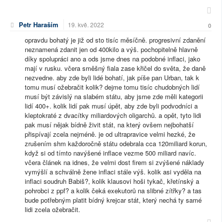
Petr Haraším
19. kvě. 2022
0
opravdu bohatý je již od sto tisíc měsíčně. progresivní zdanění
neznamená zdanit jen od 400kilo a výš. pochopitelně hlavně
díky spolupráci ano a ods jsme dnes na podobné inflaci, jako
mají v rusku. včera směšný fiala zase křičel do světa, že daně
nezvedne. aby zde byli lidé bohatí, jak píše pan Urban, tak k
tomu musí ožebračit kolik? dejme tomu tisíc chudobných lidí
musí být závislý na slabém státu, aby jsme zde měli kategorii
lidí 400+. kolik lidí pak musí úpět, aby zde byli podvodníci a
kleptokraté z dvacítky miliardových oligarchů. a opět, tyto lidi
pak musí nějak bídně živit stát, na který ovšem nejbohatší
přispívají zcela nejméně. je od ultrapravice velmi hezké, že
zrušením shm každoročně státu odebrala cca 120miliard korun,
když si od tímto navýšené inflace vezme 500 miliard navíc.
včera článek na idnes, že velmi dost firem si zvýšené náklady
vymýšlí a schválně žene inflaci stále výš. kolik asi vyděla na
inflaci soudruh Babiš?, kolik klausovi hoši tykač, křetínský a
pohrobci z ppf? a kolik čeká exekutorů na slibné zítřky? a tas
bude potřebným platit bídný krejcar stát, který nechá ty samé
lidi zcela ožebračit.