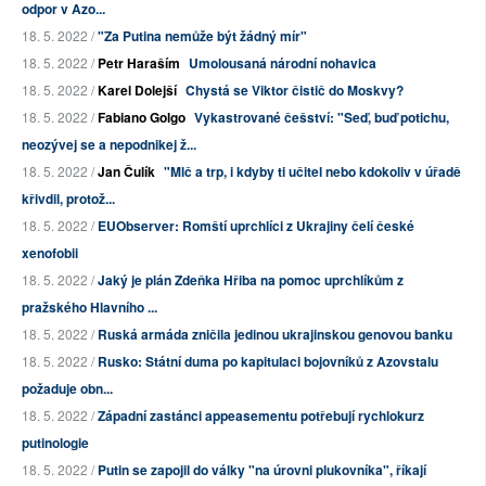
odpor v Azo...
18. 5. 2022 /
"Za Putina nemůže být žádný mír"
18. 5. 2022 /
Petr Haraším
Umolousaná národní nohavica
18. 5. 2022 /
Karel Dolejší
Chystá se Viktor čistič do Moskvy?
18. 5. 2022 /
Fabiano Golgo
Vykastrované češství: "Seď, buď potichu,
neozývej se a nepodnikej ž...
18. 5. 2022 /
Jan Čulík
"Mlč a trp, i kdyby ti učitel nebo kdokoliv v úřadě
křivdil, protož...
18. 5. 2022 /
EUObserver: Romští uprchlíci z Ukrajiny čelí české
xenofobii
18. 5. 2022 /
Jaký je plán Zdeňka Hřiba na pomoc uprchlíkům z
pražského Hlavního ...
18. 5. 2022 /
Ruská armáda zničila jedinou ukrajinskou genovou banku
18. 5. 2022 /
Rusko: Státní duma po kapitulaci bojovníků z Azovstalu
požaduje obn...
18. 5. 2022 /
Západní zastánci appeasementu potřebují rychlokurz
putinologie
18. 5. 2022 /
Putin se zapojil do války "na úrovni plukovníka", říkají