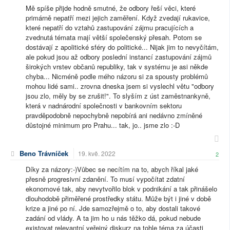
Mě spíše přijde hodně smutné, že odbory řeší věci, které
primárně nepatří mezi jejich zaměření. Když zvedají rukavice,
které nepatří do vztahů zastupování zájmu pracujících a
zvednutá témata mají větší společenský přesah. Potom se
dostávají z apolitické sféry do politické... Nijak jim to nevyčítám,
ale pokud jsou až odbory poslední instancí zastupování zájmů
širokých vrstev občanů republiky, tak v systému je asi někde
chyba... Nicméně podle mého názoru si za spousty problémů
mohou lidé sami.. zrovna dneska jsem si vyslechl větu "odbory
jsou zlo, měly by se zrušit!". To slyším z úst zaměstnankyně,
která v nadnárodní společnosti v bankovním sektoru
pravděpodobně nepochybně nepobírá ani nedávno zmíněné
důstojné minimum pro Prahu... tak, jo.. jsme zlo :-D
Beno Trávníček
19. kvě. 2022
2
Díky za názory:-)Vůbec se necítím na to, abych říkal jaké
přesně progresivní zdanění. To musí vypočítat zdatní
ekonomové tak, aby nevytvořilo blok v podnikání a tak přinášelo
dlouhodobě přiměřené prostředky státu. Může být i jiné v době
krize a jiné po ní. Jde samozřejmě o to, aby dostali takové
zadání od vlády. A ta jim ho u nás těžko dá, pokud nebude
existovat relevantní veřejný diskurz na tohle téma za účasti