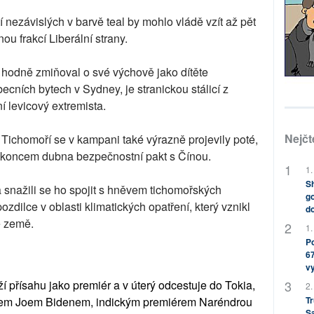
 nezávislých v barvě teal by mohlo vládě vzít až pět
ou frakcí Liberální strany.
hodně zmiňoval o své výchově jako dítěte
ecních bytech v Sydney, je stranickou stálicí z
ní levicový extremista.
Nejčt
 v Tichomoří se v kampani také výrazně projevily poté,
koncem dubna bezpečnostní pakt s Čínou.
1.
Sh
a snažili se ho spojit s hněvem tichomořských
go
zdilce v oblasti klimatických opatření, který vznikl
do
e země.
1.
Po
67
v
í přísahu jako premiér a v úterý odcestuje do Tokia,
2.
Tr
ntem Joem Bidenem, indickým premiérem Naréndrou
S