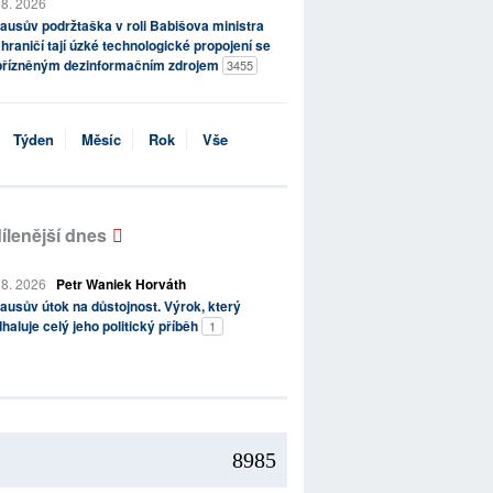
 8. 2026
ausův podržtaška v roli Babišova ministra
hraničí tají úzké technologické propojení se
přízněným dezinformačním zdrojem
3455
Týden
Měsíc
Rok
Vše
ílenější dnes
 8. 2026
Petr Waniek Horváth
ausův útok na důstojnost. Výrok, který
haluje celý jeho politický příběh
1
8985