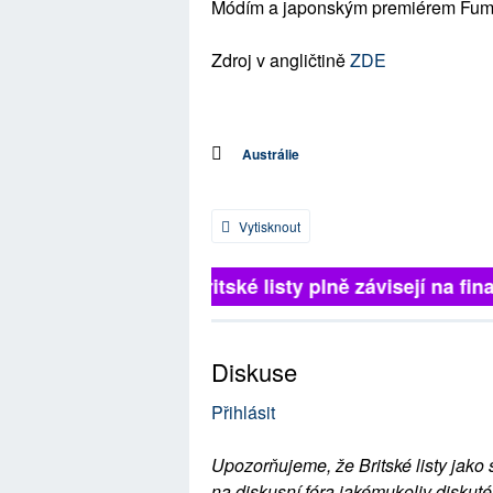
Módím a japonským premiérem Fum
Zdroj v angličtině
ZDE
Austrálie
Vytisknout
Britské listy plně závisejí na fina
Diskuse
Přihlásit
Upozorňujeme, že Britské listy jako 
na diskusní fóra jakémukoliv diskuté