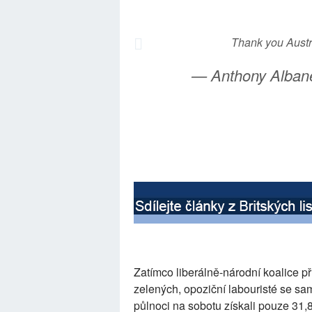
Thank you Austr
— Anthony Alba
Zatímco liberálně-národní koalice př
zelených, opoziční labouristé se sam
půlnoci na sobotu získali pouze 31,