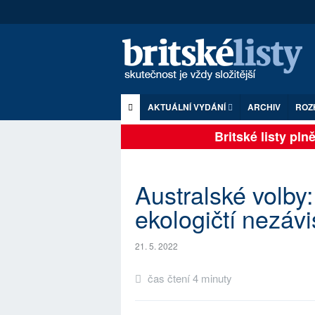
AKTUÁLNÍ VYDÁNÍ
ARCHIV
ROZ
Britské listy plně 
Australské volby: 
ekologičtí nezávi
21. 5. 2022
čas čtení 4 minuty