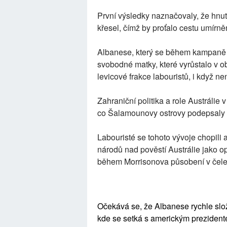
První výsledky naznačovaly, že hnutí
křesel, čímž by proťalo cestu umírněn
Albanese, který se během kampaně 
svobodné matky, které vyrůstalo v ob
levicové frakce labouristů, i když ne
Zahraniční politika a role Austrálie
co Šalamounovy ostrovy podepsaly 
Labouristé se tohoto vývoje chopili 
národů nad pověstí Austrálie jako opo
během Morrisonova působení v čel
Očekává se, že Albanese rychle slož
kde se setká s americkým prezide