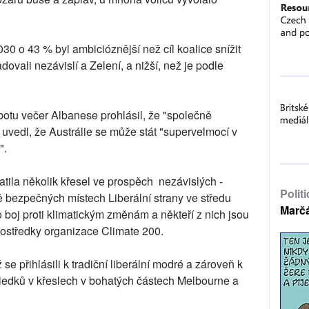
030 o 43 % byl ambicióznější než cíl koalice snížit
ovali nezávislí a Zelení, a nižší, než je podle
obotu večer Albanese prohlásil, že "společně
 uvedl, že Austrálie se může stát "supervelmocí v
".
atila několik křesel ve prospěch nezávislých -
Polit
ně bezpečných místech Liberální strany ve středu
Marč
 boj proti klimatickým změnám a někteří z nich jsou
ostředky organizace Climate 200.
ž se přihlásili k tradiční liberální modré a zároveň k
sledků v křeslech v bohatých částech Melbourne a