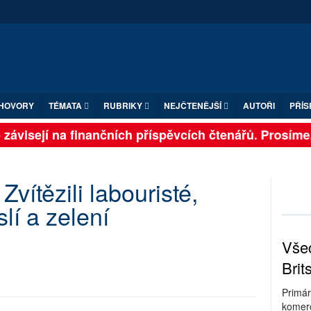
HOVORY
TÉMATA
RUBRIKY
NEJČTENĚJŠÍ
AUTOŘI
PŘÍS
závisejí na finančních příspěvcích čtenářů. Prosíme, p
Zvítězili labouristé,
slí a zelení
Všec
Brit
Primár
komerc