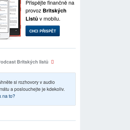
Přispějte finančně na
provoz
Britských
v mobilu.
Listů
CHCI PŘISPĚT
odcast Britských listů
áhněte si rozhovory v audio
mátu a poslouchejte je kdekoliv.
k na to?