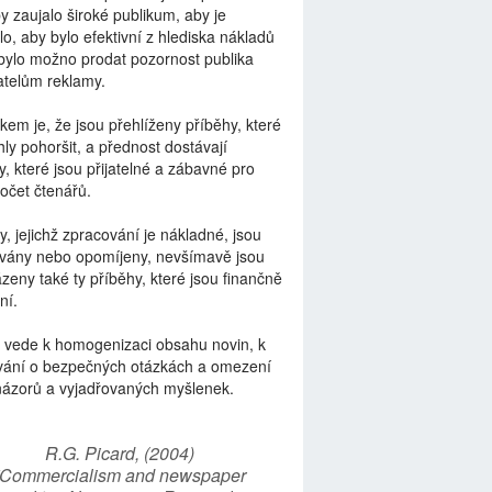
by zaujalo široké publikum, aby je
lo, aby bylo efektivní z hlediska nákladů
bylo možno prodat pozornost publika
telům reklamy.
kem je, že jsou přehlíženy příběhy, které
ly pohoršit, a přednost dostávají
y, které jsou přijatelné a zábavné pro
počet čtenářů.
y, jejichž zpracování je nákladné, jsou
vány nebo opomíjeny, nevšímavě jsou
zeny také ty příběhy, které jsou finančně
ní.
 vede k homogenizaci obsahu novin, k
vání o bezpečných otázkách a omezení
názorů a vyjadřovaných myšlenek.
R.G. Picard, (2004)
“Commercialism and newspaper