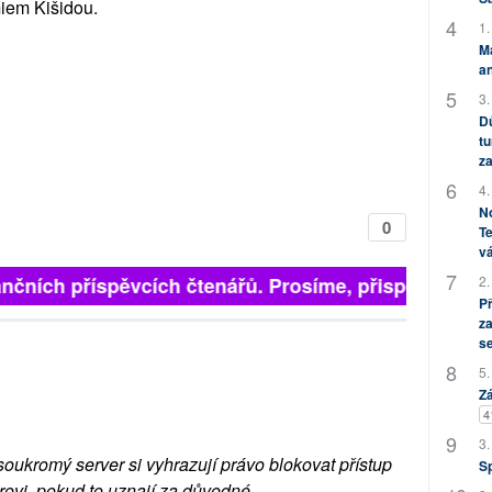
iem Kišidou.
1.
M
an
3.
Dů
tu
za
4.
No
0
Te
vá
2.
nčních příspěvcích čtenářů. Prosíme, přispějte. ➥
P
za
s
5.
Zá
4
3.
soukromý server si vyhrazují právo blokovat přístup
S
rovi, pokud to uznají za důvodné.