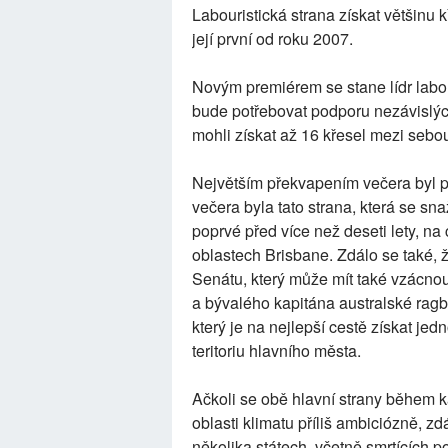
Labouristická strana získat většinu kř
její první od roku 2007.
Novým premiérem se stane lídr labo
bude potřebovat podporu nezávislýc
mohli získat až 16 křesel mezi sebo
Největším překvapením večera byl 
večera byla tato strana, která se sna
poprvé před více než deseti lety, na 
oblastech Brisbane. Zdálo se také, ž
Senátu, který může mít také vzácnou
a bývalého kapitána australské rag
který je na nejlepší cestě získat je
teritoriu hlavního města.
Ačkoli se obě hlavní strany během 
oblasti klimatu příliš ambiciózně, zd
několika státech, včetně smrtících 