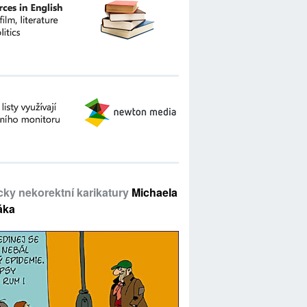
icky nekorektní karikatury
Michaela
áka