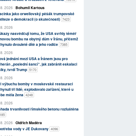
 8. 2026
Bohumil Kartous
acinka jako orwellovský pěšák trumpovské
titeze o demokracii (o skutečnosti)
7423
 8. 2026
kazy nasvědčují tomu, že USA svrhly téměř
novou bombu na obytný dům v Íránu, přičemž
hynulo dvouleté dítě a jeho rodiče
7385
 8. 2026
vá jednání mezi USA a Íránem jsou pro
herán „poslední šancí“, jak zabránit eskalaci
lky, tvrdí Trump
5170
 8. 2026
ři výbuchu bomby v moskevské restauraci
hynuli tři lidé; explodovalo zařízení, které u
ebe měla žena
4248
 8. 2026
hada trvanlivosti římského betonu rozluštěna
185
 8. 2026
Oldřich Maděra
potřeba vody v JE Dukovany
4096