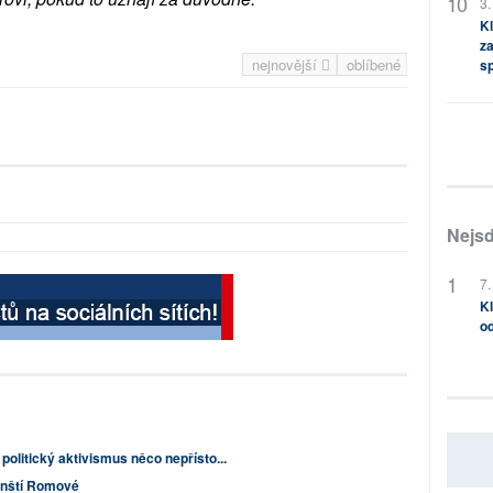
3.
Kl
za
nejnovější
oblíbené
s
Nejsd
7.
Kl
od
politický aktivismus něco nepřísto...
inští Romové