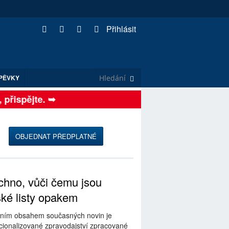
Přihlásit
PĚVKY
řispějte. ➥
OBJEDNAT PŘEDPLATNÉ
hno, vůči čemu jsou
ské listy opakem
ním obsahem současných novin je
ionalizované zpravodajství zpracované