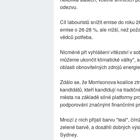
odezvu.
Cíl labouristů snížit emise do roku 2
emise o 26-28 %, ale nižší, než požad
vědců potřeba.
Nicméně při vyhlášení vítězství v s
můžeme ukončit klimatické války", a
oblasti obnovitelných zdrojů energie
Zdálo se, že Morrisonova koalice ztr
kandidátů, kteří kandidují na tradič
města na základě silné platformy pro
podporováni značnými finančními pr
Mnozí z nich přijali barvu "teal", čím
zelené barvě, a dosáhli dobrých vý
Sydney.