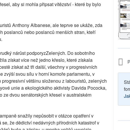
esel, aby si mohla připsat vítězství - které by bylo
uristů Anthony Albanese, ale teprve se ukáže, zda
h poslanců nebo poslanců menších stran, kteří
u.
prudký nárůst podporyzZelených. Do sobotního
žila získat více než jedno křeslo, které získala
P
cestě získat až tři další, všechny v progresivních
e zvýší svou sílu v horní komoře parlamentu, v
 progresivní většinu složenou z labouristů, zelených
St
byové unie a ekologického aktivisty Davida Pococka,
for
dno ze dvou senátorských křesel v australském
Ja
kampaně snažily nepůsobit v otázce opatření v
á se, že dědictví nedávných přírodních katastrof v
požárů buše a záplav, u mnoha voličů vyvolalo