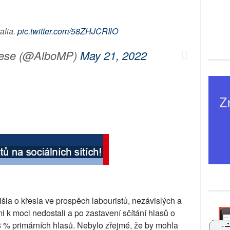
alia.
pic.twitter.com/58ZHJCRIlO
nese (@AlboMP)
May 21, 2022
išla o křesla ve prospěch labouristů, nezávislých a
i k moci nedostali a po zastavení sčítání hlasů o
8 % primárních hlasů. Nebylo zřejmé, že by mohla