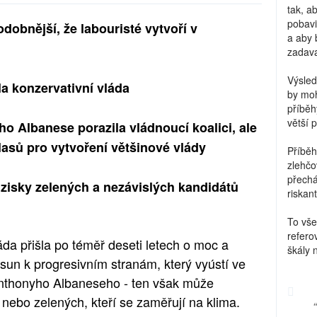
tak, a
pobavi
dobnější, že labouristé vytvoří v
a aby 
zadava
Výsled
la konzervativní vláda
by moh
příběh
větší 
o Albanese porazila vládnoucí koalici, ale
asů pro vytvoření většinové vlády
Příběh
zlehčo
přechá
é zisky zelených a nezávislých kandidátů
riskant
To vše
refero
áda přišla po téměř deseti letech o moc a
škály 
sun k progresivním stranám, který vyústí ve
Anthonyho Albaneseho - ten však může
nebo zelených, kteří se zaměřují na klima.