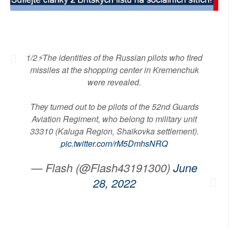
SOCIÁLNÍ SÍTĚ
RUBRIKY
1/2⚡️The identities of the Russian pilots who fired
PLNÁ VERZE STRÁNEK
missiles at the shopping center in Kremenchuk
were revealed.
They turned out to be pilots of the 52nd Guards
Aviation Regiment, who belong to military unit
33310 (Kaluga Region, Shaikovka settlement).
pic.twitter.com/rM5DmhsNRQ
— Flash (@Flash43191300)
June
28, 2022