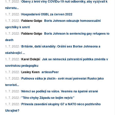
1. 7. 2022 /
Obavy z letní vlny COVIDu-19 nutí odborníky, aby vyzývali k
návratu...
1. 7. 2022 /
Hospodaření OSBL za červen 2022
1. 7. 2022 /
Fabiano Golgo
Boris Johnson odsuzuje homosexuální
uprchlíky k smrti
1. 7. 2022 /
Fabiano Golgo
Boris Johnson is sentencing gay refugees to
death
1. 7. 2022 /
Británie, další skandály: Orální sex Borise Johnsona a
ošahávající ...
1. 7. 2022 /
Karel Dolejší
Jak se německá zahraniční politika změnila v
sovětskou pedagogiku
1. 7. 2022 /
Lesley Keen
artlessPeer
1. 7. 2022 /
Putinova válka je zločin - svět musí potrestat Rusko jako
teroristi...
1. 7. 2022 /
Němci se podílejí na válce. Vesměs na špatné straně
1. 7. 2022 /
"Této chyby Západu se bojím nejvíc"
1. 7. 2022 /
Přinesla zasedání skupiny G7 a NATO něco pozitivního
Ukrajině?