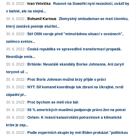
30. 6. 2022 /
Ivan Větvička
Rusové na Suwałki nyní nezaútočí, uvázli by
v bahně, ale na stejné...
30. 6. 2022 /
Bohumil Kartous
Zlomyslný ombudsman se mstí člověku,
který zastává postoje slučitel...
30. 6. 2022 /
Šéf OSN varuje před "mimořádnou situací v oceánech",
zatímco světov...
30. 6. 2022 /
Česká republika ve spravedlivé transformaci propadá.
Nesnižuje emis...
30. 6. 2022 /
Británie: Neustálé skandály Borise Johnsona. Ani zarytí
toryové už ...
30. 6. 2022 /
Proč Boris Johnson možná brzy přijde o práci
30. 6. 2022 /
NYT: Síť komand koordinuje tok zbraní na Ukrajině, tvrdí
západní př...
30. 6. 2022 /
Proč bychom se měli více bát
30. 6. 2022 /
56 % amerických muslimů podporuje právo žen na potrat
30. 6. 2022 /
Oxfam: K řešení katastrofální potravinové a klimatické
krize je zap...
30. 6. 2022 /
Podle expertních skupin by měl Biden prokázat "politickou