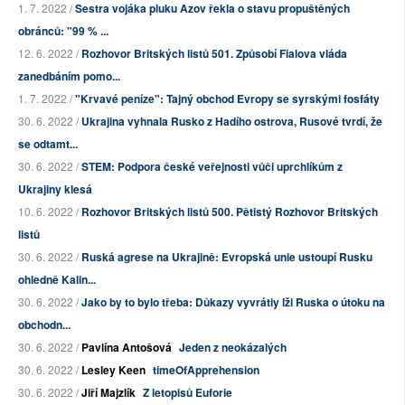
1. 7. 2022 /
Sestra vojáka pluku Azov řekla o stavu propuštěných
obránců: "99 % ...
12. 6. 2022 /
Rozhovor Britských listů 501. Způsobí Fialova vláda
zanedbáním pomo...
1. 7. 2022 /
"Krvavé peníze": Tajný obchod Evropy se syrskými fosfáty
30. 6. 2022 /
Ukrajina vyhnala Rusko z Hadího ostrova, Rusové tvrdí, že
se odtamt...
30. 6. 2022 /
STEM: Podpora české veřejnosti vůči uprchlíkům z
Ukrajiny klesá
10. 6. 2022 /
Rozhovor Britských listů 500. Pětistý Rozhovor Britských
listů
30. 6. 2022 /
Ruská agrese na Ukrajině: Evropská unie ustoupí Rusku
ohledně Kalin...
30. 6. 2022 /
Jako by to bylo třeba: Důkazy vyvrátiy lži Ruska o útoku na
obchodn...
30. 6. 2022 /
Pavlína Antošová
Jeden z neokázalých
30. 6. 2022 /
Lesley Keen
timeOfApprehension
30. 6. 2022 /
Jiří Majzlík
Z letopisů Euforie