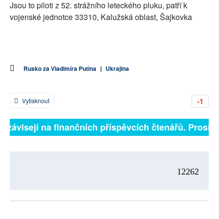
Jsou to piloti z 52. strážního leteckého pluku, patří k
vojenské jednotce 33310, Kalužská oblast, Šajkovka
Rusko za Vladimíra Putina
|
Ukrajina
-1
Vytisknout
ě závisejí na finančních příspěvcích čtenářů. Prosíme
12262