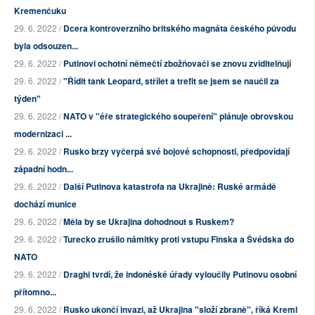
Kremenčuku
29. 6. 2022 /
Dcera kontroverzního britského magnáta českého původu
byla odsouzen...
29. 6. 2022 /
Putinovi ochotní němečtí zbožňovači se znovu zviditelňují
29. 6. 2022 /
"Řídit tank Leopard, střílet a trefit se jsem se naučil za
týden"
29. 6. 2022 /
NATO v "éře strategického soupeření" plánuje obrovskou
modernizaci ...
29. 6. 2022 /
Rusko brzy vyčerpá své bojové schopnosti, předpovídají
západní hodn...
29. 6. 2022 /
Další Putinova katastrofa na Ukrajině: Ruské armádě
dochází munice
29. 6. 2022 /
Měla by se Ukrajina dohodnout s Ruskem?
29. 6. 2022 /
Turecko zrušilo námitky proti vstupu Finska a Švédska do
NATO
29. 6. 2022 /
Draghi tvrdí, že indonéské úřady vyloučily Putinovu osobní
přítomno...
29. 6. 2022 /
Rusko ukončí invazi, až Ukrajina "složí zbraně", říká Kreml