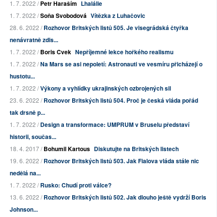
1. 7. 2022 /
Petr Haraším
Lhalálie
1. 7. 2022 /
Soňa Svobodová
Vítězka z Luhačovic
28. 6. 2022 /
Rozhovor Britských listů 505. Je visegrádská čtyřka
nenávratně zdis...
1. 7. 2022 /
Boris Cvek
Nepříjemné lekce hořkého realismu
1. 7. 2022 /
Na Mars se asi nepoletí: Astronauti ve vesmíru přicházejí o
hustotu...
1. 7. 2022 /
Výkony a vyhlídky ukrajinských ozbrojených sil
23. 6. 2022 /
Rozhovor Britských listů 504. Proč je česká vláda pořád
tak drsně p...
1. 7. 2022 /
Design a transformace: UMPRUM v Bruselu představí
historii, součas...
18. 4. 2017 /
Bohumil Kartous
Diskutujte na Britských listech
19. 6. 2022 /
Rozhovor Britských listů 503. Jak Fialova vláda stále nic
nedělá na...
1. 7. 2022 /
Rusko: Chudí proti válce?
13. 6. 2022 /
Rozhovor Britských listů 502. Jak dlouho ještě vydrží Boris
Johnson...