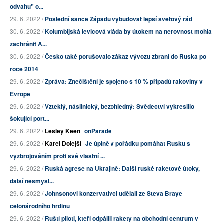
odvahu" o...
29. 6. 2022 /
Poslední šance Západu vybudovat lepší světový řád
30. 6. 2022 /
Kolumbijská levicová vláda by útokem na nerovnost mohla
zachránit A...
30. 6. 2022 /
Česko také porušovalo zákaz vývozu zbraní do Ruska po
roce 2014
29. 6. 2022 /
Zpráva: Znečištění je spojeno s 10 % případů rakoviny v
Evropě
29. 6. 2022 /
Vzteklý, násilnický, bezohledný: Svědectví vykreslilo
šokující port...
29. 6. 2022 /
Lesley Keen
onParade
29. 6. 2022 /
Karel Dolejší
Je úplně v pořádku pomáhat Rusku s
vyzbrojováním proti své vlastní ...
29. 6. 2022 /
Ruská agrese na Ukrajině: Další ruské raketové útoky,
další nesmysl...
29. 6. 2022 /
Johnsonovi konzervativci udělali ze Steva Braye
celonárodního hrdinu
29. 6. 2022 /
Ruští piloti, kteří odpálili rakety na obchodní centrum v