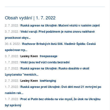
Obsah vydání | 1. 7. 2022
2. 7. 2022 /
Ruská agrese na Ukrajině: Mučení vězňů v ruském zajetí
3. 7. 2022 /
Vědci varují: Před podzimem je nutno znovu naléhavě
proočkovat obyv...
30. 6. 2022 /
Rozhovor Britských listů 506. Vladimír Špidla: Česká
společnost trp...
3. 7. 2022 /
Lesley Keen
freepassage
1. 7. 2022 /
Vědci jsou teď vůči covidu bezradní
2. 7. 2022 /
Ruská agrese na Ukrajině: Rusko dosáhlo v okolí
Lysyčanska "menších...
2. 7. 2022 /
Lesley Keen
lowHanging
1. 7. 2022 /
Ruská agrese proti Ukrajině: Dvě děti mezi 21 mrtvými po
ruském rak...
1. 7. 2022 /
Proč si Putin bez ohledu na vše myslí, že útok na Ukrajinu
byl správný