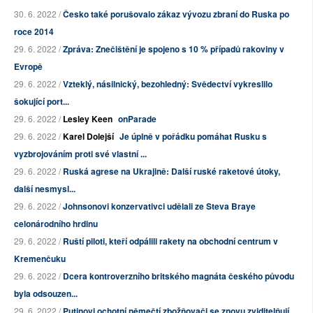
30. 6. 2022 /
Česko také porušovalo zákaz vývozu zbraní do Ruska po
roce 2014
29. 6. 2022 /
Zpráva: Znečištění je spojeno s 10 % případů rakoviny v
Evropě
29. 6. 2022 /
Vzteklý, násilnický, bezohledný: Svědectví vykreslilo
šokující port...
29. 6. 2022 /
Lesley Keen
onParade
29. 6. 2022 /
Karel Dolejší
Je úplně v pořádku pomáhat Rusku s
vyzbrojováním proti své vlastní ...
29. 6. 2022 /
Ruská agrese na Ukrajině: Další ruské raketové útoky,
další nesmysl...
29. 6. 2022 /
Johnsonovi konzervativci udělali ze Steva Braye
celonárodního hrdinu
29. 6. 2022 /
Ruští piloti, kteří odpálili rakety na obchodní centrum v
Kremenčuku
29. 6. 2022 /
Dcera kontroverzního britského magnáta českého původu
byla odsouzen...
29. 6. 2022 /
Putinovi ochotní němečtí zbožňovači se znovu zviditelňují