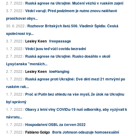
2. 7. 2022 /
Ruská agrese na Ukrajině: Mučení vězňů v ruském zajetí
3. 7. 2022 /
Vědci varují: Před podzimem je nutno znovu naléhavě
proočkovat obyv...
30. 6. 2022 /
Rozhovor Britských listů 506. Vladimír Špidla: Česká
společnost trp...
3. 7. 2022 /
Lesley Keen
freepassage
1. 7. 2022 /
Vědci jsou teď vůči covidu bezradní
2. 7. 2022 /
Ruská agrese na Ukrajině: Rusko dosáhlo v okolí
Lysyčanska "menších...
2. 7. 2022 /
Lesley Keen
lowHanging
1. 7. 2022 /
Ruská agrese proti Ukrajině: Dvě děti mezi 21 mrtvými po
ruském rak...
1. 7. 2022 /
Proč si Putin bez ohledu na vše myslí, že útok na Ukrajinu
byl správný
1. 7. 2022 /
Obavy z letní vlny COVIDu-19 nutí odborníky, aby vyzývali k
návratu...
1. 7. 2022 /
Hospodaření OSBL za červen 2022
1. 7. 2022 /
Fabiano Golgo
Boris Johnson odsuzuje homosexuální