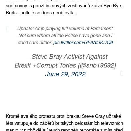
sněmovny s použitím nových zesilovačů zpívá Bye Bye,
Boris - policie se dnes neobjevila:
Update: Amp playing full volume at Parliament.
Not sure where all the Police have gone and I
don’t care either!
pic.twitter.com/GF9AfuKDQ9
— Steve Bray Activist Against
Brexit +Corrupt Tories (@snb19692)
June 29, 2022
Kromě trvalého protestu proti brexitu Steve Gray už také 
léta vstupuje do záběrů britských celostátních televizních 
stanic, v nichž dělají jejich reportéři reportáže z míst před 