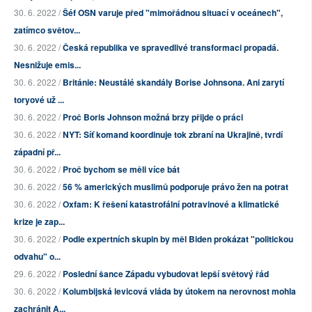
30. 6. 2022 /
Šéf OSN varuje před "mimořádnou situací v oceánech",
zatímco světov...
30. 6. 2022 /
Česká republika ve spravedlivé transformaci propadá.
Nesnižuje emis...
30. 6. 2022 /
Británie: Neustálé skandály Borise Johnsona. Ani zarytí
toryové už ...
30. 6. 2022 /
Proč Boris Johnson možná brzy přijde o práci
30. 6. 2022 /
NYT: Síť komand koordinuje tok zbraní na Ukrajině, tvrdí
západní př...
30. 6. 2022 /
Proč bychom se měli více bát
30. 6. 2022 /
56 % amerických muslimů podporuje právo žen na potrat
30. 6. 2022 /
Oxfam: K řešení katastrofální potravinové a klimatické
krize je zap...
30. 6. 2022 /
Podle expertních skupin by měl Biden prokázat "politickou
odvahu" o...
29. 6. 2022 /
Poslední šance Západu vybudovat lepší světový řád
30. 6. 2022 /
Kolumbijská levicová vláda by útokem na nerovnost mohla
zachránit A...