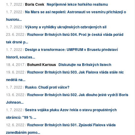
1. 7. 2022 /
Boris Cvek
Nepříjemné lekce hořkého realismu
1. 7. 2022 /
Na Mars se asi nepoletí: Astronauti ve vesmíru přicházejí o
hustotu...
1. 7. 2022 /
Výkony a vyhlídky ukrajinských ozbrojených sil
23. 6. 2022 /
Rozhovor Britských listů 504. Proč je česká vláda pořád
tak drsně p...
1. 7. 2022 /
Design a transformace: UMPRUM v Bruselu představí
historii, součas...
18. 4. 2017 /
Bohumil Kartous
Diskutujte na Britských listech
19. 6. 2022 /
Rozhovor Britských listů 503. Jak Fialova vláda stále nic
nedělá na...
1. 7. 2022 /
Rusko: Chudí proti válce?
13. 6. 2022 /
Rozhovor Britských listů 502. Jak dlouho ještě vydrží Boris
Johnson...
1. 7. 2022 /
Sestra vojáka pluku Azov řekla o stavu propuštěných
obránců: "99 % ...
12. 6. 2022 /
Rozhovor Britských listů 501. Způsobí Fialova vláda
zanedbáním pomo...