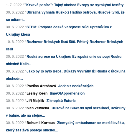
1. 7. 2022 /
"Krvavé peníze": Tajný obchod Evropy se syrskými fosfáty
30. 6. 2022 /
Ukrajina vyhnala Rusko z Hadího ostrova, Rusové tvrdí, že
se odtamt...
30. 6. 2022 /
STEM: Podpora české veřejnosti vůči uprchlíkům z
Ukrajiny klesá
10. 6. 2022 /
Rozhovor Britských listů 500. Pětistý Rozhovor Britských
listů
30. 6. 2022 /
Ruská agrese na Ukrajině: Evropská unie ustoupí Rusku
ohledně Kalin...
30. 6. 2022 /
Jako by to bylo třeba: Důkazy vyvrátiy lži Ruska o útoku na
obchodn...
30. 6. 2022 /
Pavlína Antošová
Jeden z neokázalých
30. 6. 2022 /
Lesley Keen
timeOfApprehension
30. 6. 2022 /
Jiří Majzlík
Z letopisů Euforie
30. 6. 2022 /
Ivan Větvička
Rusové na Suwałki nyní nezaútočí, uvázli by
v bahně, ale na stejné...
30. 6. 2022 /
Bohumil Kartous
Zlomyslný ombudsman se mstí člověku,
který zastává postoje slučitel...