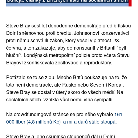
SOCIÁLNÍ SÍTĚ
RUBRIKY
Steve Bray šest let denodenně demonstruje před britskou
Dolní sněmovnou proti brexitu. Johnsonovi konzervativci
PLNÁ VERZE STRÁNEK
proti němu schválili zákon, který vešel v platnost 28.
června, a ten zakazuje, aby demonstranti v Británii "byli
hluční". Londýnská metropolitní policie proto včera Stevu
Brayovi zkonfiskovala zesilovače a reproduktory.
Potázalo se to se zlou. Mnoho Britů poukazuje na to, že
toto není demokracie, ale Rusko nebo Severní Korea..
Steve Bray se dostal v úterý skoro do všech médií. Na
sociálních sítích vznikla vůči němu vlna sympatií.
Na crowdfundingové stránce se pro něho vybralo
161
000 liber (4,8 milionů Kč) a míra darů stále stoupá:
Steve Bray a jeho skupinka stoupenců dál u Dolní