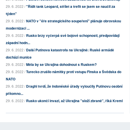
29. 6. 2022 /
"Řídit tank Leopard, střílet a trefit se jsem se naučil za
týden"
29. 6. 2022 /
NATO v "éře strategického soupeření" plánuje obrovskou
modernizaci ...
29. 6. 2022 /
Rusko brzy vyčerpá své bojové schopnosti, předpovídají
západní hodn...
29. 6. 2022 /
Další Putinova katastrofa na Ukrajině: Ruské armádě
dochází munice
29. 6. 2022 /
Měla by se Ukrajina dohodnout s Ruskem?
29. 6. 2022 /
Turecko zrušilo námitky proti vstupu Finska a Švédska do
NATO
29. 6. 2022 /
Draghi tvrdí, že indonéské úřady vyloučily Putinovu osobní
přítomno...
29. 6. 2022 /
Rusko ukončí invazi, až Ukrajina "složí zbraně", říká Kreml