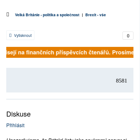
Velká Británie - politika a společnost
|
Brexit - vše
0
Vytisknout
ávisejí na finančních příspěvcích čtenářů. Prosíme, př
8581
Diskuse
Přihlásit