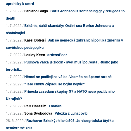
uprchlíky k smrti
1. 7. 2022 /
Fabiano Golgo
Boris Johnson is sentencing gay refugees to
death
1. 7. 2022 /
Británie, další skandály: Orální sex Borise Johnsona a
ošahávající ...
1. 7. 2022 /
Karel Dolejší
Jak se německá zahraniční politika změnila v
sovětskou pedagogiku
1. 7. 2022 /
Lesley Keen
artlessPeer
1. 7. 2022 /
Putinova válka je zločin - svět musí potrestat Rusko jako
teroristi...
1. 7. 2022 /
Němci se podílejí na válce. Vesměs na špatné straně
1. 7. 2022 /
"Této chyby Západu se bojím nejvíc"
1. 7. 2022 /
Přinesla zasedání skupiny G7 a NATO něco pozitivního
Ukrajině?
1. 7. 2022 /
Petr Haraším
Lhalálie
1. 7. 2022 /
Soňa Svobodová
Vítězka z Luhačovic
28. 6. 2022 /
Rozhovor Britských listů 505. Je visegrádská čtyřka
nenávratně zdis...