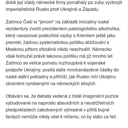
době její vlády německé firmy pomáhaly po zuby vyzbrojit
imperialistické Rusko proti Ukrajině a Západu.
Zatímco Češi si "jenom" na základě iniciativy ruské
rezidentury zvolili prezidentem patologického alkoholika,
který navazoval podezřelé vazby s Kremlem ještě jako
premiér, žádnou systematickou politiku sbližování s
Moskvou přitom oficiálně nikdo neschválil. Německo
však bohužel právě takovou politiku má již mnoho let.
Zatímco se velice pomalu rozhoupává k vojenské
podpoře Ukrajiny, posílá stále mnohanásobné částky do
ruské státní pokladny a přihlíží, jak Rusko ničí Ukrajinu
zbraněmi vyrobenými na německých strojích.
Obávám se, že debata vedená z čistě imaginární pozice
vybudované na naprosto absurdních a neudržitelných
předpokladech zakotvených výhradně v příliš bujné
fantazii nemůže nikdy vést k ničemu, co by stálo za řeč.