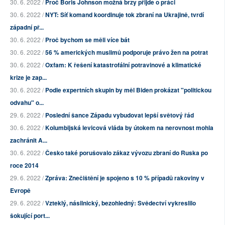
30. 6. 2022 /
Proč Boris Johnson možná brzy přijde o práci
30. 6. 2022 /
NYT: Síť komand koordinuje tok zbraní na Ukrajině, tvrdí
západní př...
30. 6. 2022 /
Proč bychom se měli více bát
30. 6. 2022 /
56 % amerických muslimů podporuje právo žen na potrat
30. 6. 2022 /
Oxfam: K řešení katastrofální potravinové a klimatické
krize je zap...
30. 6. 2022 /
Podle expertních skupin by měl Biden prokázat "politickou
odvahu" o...
29. 6. 2022 /
Poslední šance Západu vybudovat lepší světový řád
30. 6. 2022 /
Kolumbijská levicová vláda by útokem na nerovnost mohla
zachránit A...
30. 6. 2022 /
Česko také porušovalo zákaz vývozu zbraní do Ruska po
roce 2014
29. 6. 2022 /
Zpráva: Znečištění je spojeno s 10 % případů rakoviny v
Evropě
29. 6. 2022 /
Vzteklý, násilnický, bezohledný: Svědectví vykreslilo
šokující port...