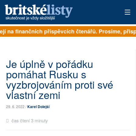
jí na finančních příspěvcích čtenářů. Prosíme, přispě
PŘIHLÁSIT
AKTUÁLNÍ VYDÁNÍ
ARCHIV
Je úplně v pořádku
pomáhat Rusku s
ROZHOVORY
vyzbrojováním proti své
TÉMATA
vlastní zemi
NEJČTENĚJŠÍ ZA 7 DNÍ
29. 6. 2022 /
Karel Dolejší
AUTOŘI
čas čtení 3 minuty
PŘÍSPĚVKY NA PROVOZ