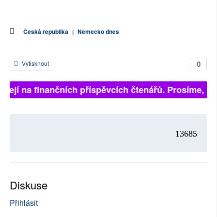
Česká republika
|
Německo dnes
0
Vytisknout
isejí na finančních příspěvcích čtenářů. Prosíme, přis
13685
Diskuse
Přihlásit