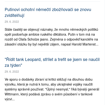
Putinovi ochotní němečtí zbožňovači se znovu
zviditelňují
29. 6. 2022
Stále častěji se objevují náznaky, že mnoho německých politiků
opět podceňuje ambice ruského diktátora. Putin v tom má na
rozdíl od Olafa Scholze jasno. Zejména o odpověď kancléře na
zásadní otázku by byl největší zájem, napsal Harold Martenst...
"Řídit tank Leopard, střílet a trefit se jsem se naučil
za týden"
29. 6. 2022
Ve sporu o dodávky zbraní si kritici stěžují na dlouhou dobu
výcviku, která je nutná k tomu, aby ukrajinské vojáky naučili
systémy správně používat. "Úplný nesmysl," říká bývalý generál
Wittmann, který podává zprávu o svém působení v tankové
výcvi...