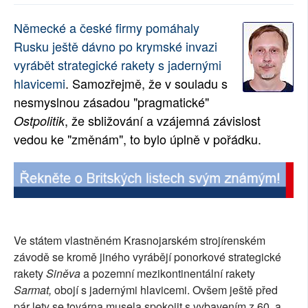
SOCIÁLNÍ SÍTĚ
Německé a české firmy pomáhaly
Rusku ještě dávno po krymské invazi
RUBRIKY
vyrábět strategické rakety s jadernými
PLNÁ VERZE STRÁNEK
hlavicemi
. Samozřejmě, že v souladu s
nesmyslnou zásadou "pragmatické"
, že sbližování a vzájemná závislost
Ostpolitik
vedou ke "změnám", to bylo úplně v pořádku.
Ve státem vlastněném Krasnojarském strojírenském
závodě se kromě jiného vyrábějí ponorkové strategické
rakety
Siněva
a pozemní mezikontinentální rakety
Sarmat,
obojí s jadernými hlavicemi. Ovšem ještě před
pár lety se továrna musela spokojit s vybavením z 60. a