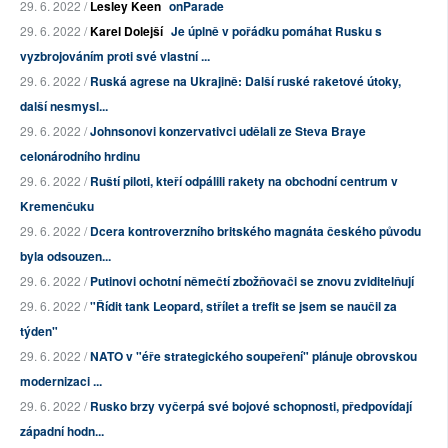
29. 6. 2022 /
Lesley Keen
onParade
29. 6. 2022 /
Karel Dolejší
Je úplně v pořádku pomáhat Rusku s
vyzbrojováním proti své vlastní ...
29. 6. 2022 /
Ruská agrese na Ukrajině: Další ruské raketové útoky,
další nesmysl...
29. 6. 2022 /
Johnsonovi konzervativci udělali ze Steva Braye
celonárodního hrdinu
29. 6. 2022 /
Ruští piloti, kteří odpálili rakety na obchodní centrum v
Kremenčuku
29. 6. 2022 /
Dcera kontroverzního britského magnáta českého původu
byla odsouzen...
29. 6. 2022 /
Putinovi ochotní němečtí zbožňovači se znovu zviditelňují
29. 6. 2022 /
"Řídit tank Leopard, střílet a trefit se jsem se naučil za
týden"
29. 6. 2022 /
NATO v "éře strategického soupeření" plánuje obrovskou
modernizaci ...
29. 6. 2022 /
Rusko brzy vyčerpá své bojové schopnosti, předpovídají
západní hodn...