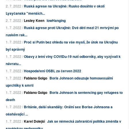
2. 7. 2022 /
Ruská agrese na Ukrajině: Rusko dosáhlo v okolí
Lysyčanska "menších...
2. 7. 2022 /
Lesley Keen
lowHanging
1. 7. 2022 /
Ruská agrese proti Ukrajině: Dvě děti mezi 21 mrtvými po
ruském rak...
1. 7. 2022 /
Proč si Putin bez ohledu na vše myslí, že útok na Ukrajinu
byl správný
1. 7. 2022 /
Obavy z letní vlny COVIDu-19 nutí odborníky, aby vyzývali k
návratu...
1. 7. 2022 /
Hospodaření OSBL za červen 2022
1. 7. 2022 /
Fabiano Golgo
Boris Johnson odsuzuje homosexuální
uprchlíky k smrti
1. 7. 2022 /
Fabiano Golgo
Boris Johnson is sentencing gay refugees to
death
1. 7. 2022 /
Británie, další skandály: Orální sex Borise Johnsona a
ošahávající ...
1. 7. 2022 /
Karel Dolejší
Jak se německá zahraniční politika změnila v
sovětskou pedagogiku