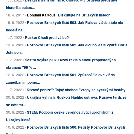
Design a transformace: UMPRUM v Bruselu představí
historii, součas...
18. 4. 2017 /
Bohumil Kartous
Diskutujte na Britských listech
19. 6. 2022 /
Rozhovor Britských listů 503. Jak Fialova vláda stále nic
nedělá na...
1. 7. 2022 /
Rusko: Chudí proti válce?
13. 6. 2022 /
Rozhovor Britských listů 502. Jak dlouho ještě vydrží Boris
Johnson...
1. 7. 2022 /
Sestra vojáka pluku Azov řekla o stavu propuštěných
obránců: "99 % ...
12. 6. 2022 /
Rozhovor Britských listů 501. Způsobí Fialova vláda
zanedbáním pomo...
1. 7. 2022 /
"Krvavé peníze": Tajný obchod Evropy se syrskými fosfáty
30. 6. 2022 /
Ukrajina vyhnala Rusko z Hadího ostrova, Rusové tvrdí, že
se odtamt...
30. 6. 2022 /
STEM: Podpora české veřejnosti vůči uprchlíkům z
Ukrajiny klesá
10. 6. 2022 /
Rozhovor Britských listů 500. Pětistý Rozhovor Britských