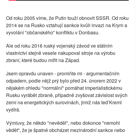
Od roku 2005 víme, že Putin touží obnovit SSSR. Od roku
2014 se na Rusko vztahují sankce kvůli invazi na Krym a
vyvolání "občanského" konfliktu v Donbasu.
Ale od roku 2016 ruský vojenský závod ve státním
vlastnictví stejně vesele nakupoval stroje na výrobu
zbraní, které budou mířit na Západ.
Jsem opravdu unaven - promiňte mi - argumentačním
odpadem, podle nějž prý bylo před 24. únorem 2022 v
nějakém ohledu "normální" pomáhat imperialistickému
Rusku vyrábět zbraně, případně zvyšovat závislost svých
zemí na energetických surovinách, jimiž nás teď Kreml
vydírá.
Výmluvy, že někdo "nevěděl", nebo dokonce "nemohl
vědět", že je špatné obcházet mezinárodní sankce nebo