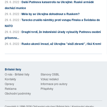
29. 6. 2022 /
Další Putinova katastrofa na Ukrajině: Ruské armádě
dochází munice
29. 6. 2022 /
Měla by se Ukrajina dohodnout s Ruskem?
29. 6. 2022 /
Turecko zrušilo námitky proti vstupu Finska a Švédska do
NATO
29. 6. 2022 /
Draghi tvrdí, že indonéské úřady vyloučily Putinovu osobní
přítomno...
29. 6. 2022 /
Rusko ukončí invazi, až Ukrajina "složí zbraně", říká Kreml
Britské listy
O nás - Britské listy
Stanovy OSBL
Kontakty
Vzkaz redakci
Opravy
Informace pro autory
Reklama
Příspěvky
Obchodní podmínky
Copyright © 1996-2026
Občanské sdružení Britské listy
| Kopírování obsahu