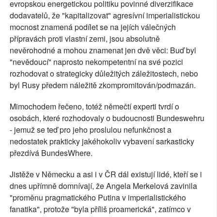
evropskou energetickou politiku povinné diverzifikace
dodavatelů, že "kapitalizovat" agresívní imperialistickou
mocnost znamená podílet se na jejích válečných
přípravách proti vlastní zemi, jsou absolutně
nevěrohodné a mohou znamenat jen dvě věci: Buď byl
"nevědoucí" naprosto nekompetentní na své pozici
rozhodovat o strategicky důležitých záležitostech, nebo
byl Rusy předem náležitě zkompromitován/podmazán.
Mimochodem řečeno, totéž němečtí experti tvrdí o
osobách, které rozhodovaly o budoucnosti Bundeswehru
- jemuž se teď pro jeho proslulou nefunkčnost a
nedostatek prakticky jakéhokoliv vybavení sarkasticky
přezdívá BundesWhere.
Jistěže v Německu a asi i v ČR dál existují lidé, kteří se i
dnes upřímně domnívají, že Angela Merkelová zavinila
"proměnu pragmatického Putina v imperialistického
fanatika", protože "byla příliš proamerická", zatímco v