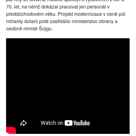
70. let, na němž dokázal pracovat jen personál v
předdůchodovém věku. Projekt modernizace v ceně půl
miliardy dolarů poté zastřešilo ministerstvo obrany a
osobně ministr Šojgu.