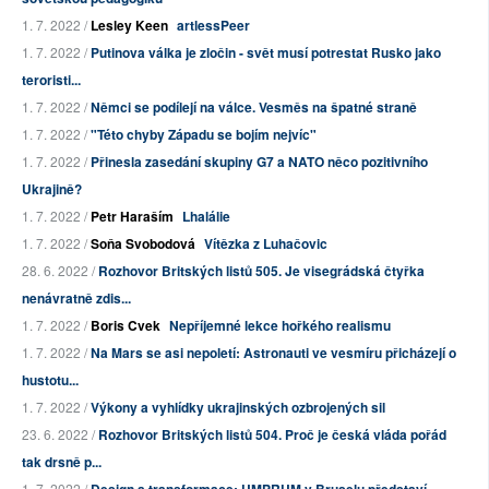
1. 7. 2022 /
Lesley Keen
artlessPeer
1. 7. 2022 /
Putinova válka je zločin - svět musí potrestat Rusko jako
teroristi...
1. 7. 2022 /
Němci se podílejí na válce. Vesměs na špatné straně
1. 7. 2022 /
"Této chyby Západu se bojím nejvíc"
1. 7. 2022 /
Přinesla zasedání skupiny G7 a NATO něco pozitivního
Ukrajině?
1. 7. 2022 /
Petr Haraším
Lhalálie
1. 7. 2022 /
Soňa Svobodová
Vítězka z Luhačovic
28. 6. 2022 /
Rozhovor Britských listů 505. Je visegrádská čtyřka
nenávratně zdis...
1. 7. 2022 /
Boris Cvek
Nepříjemné lekce hořkého realismu
1. 7. 2022 /
Na Mars se asi nepoletí: Astronauti ve vesmíru přicházejí o
hustotu...
1. 7. 2022 /
Výkony a vyhlídky ukrajinských ozbrojených sil
23. 6. 2022 /
Rozhovor Britských listů 504. Proč je česká vláda pořád
tak drsně p...
1. 7. 2022 /