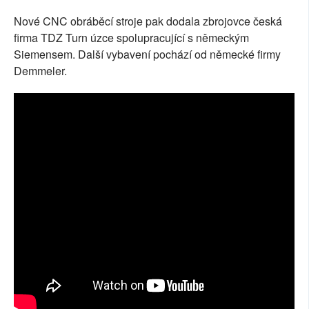
Nové CNC obráběcí stroje pak dodala zbrojovce česká
firma TDZ Turn úzce spolupracující s německým
Siemensem. Další vybavení pochází od německé firmy
Demmeler.