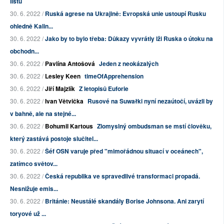
listů
30. 6. 2022 /
Ruská agrese na Ukrajině: Evropská unie ustoupí Rusku
ohledně Kalin...
30. 6. 2022 /
Jako by to bylo třeba: Důkazy vyvrátiy lži Ruska o útoku na
obchodn...
30. 6. 2022 /
Pavlína Antošová
Jeden z neokázalých
30. 6. 2022 /
Lesley Keen
timeOfApprehension
30. 6. 2022 /
Jiří Majzlík
Z letopisů Euforie
30. 6. 2022 /
Ivan Větvička
Rusové na Suwałki nyní nezaútočí, uvázli by
v bahně, ale na stejné...
30. 6. 2022 /
Bohumil Kartous
Zlomyslný ombudsman se mstí člověku,
který zastává postoje slučitel...
30. 6. 2022 /
Šéf OSN varuje před "mimořádnou situací v oceánech",
zatímco světov...
30. 6. 2022 /
Česká republika ve spravedlivé transformaci propadá.
Nesnižuje emis...
30. 6. 2022 /
Británie: Neustálé skandály Borise Johnsona. Ani zarytí
toryové už ...