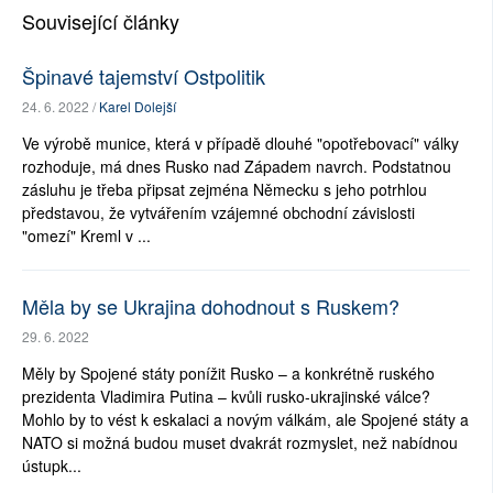
Související články
Špinavé tajemství Ostpolitik
24. 6. 2022 /
Karel Dolejší
Ve výrobě munice, která v případě dlouhé "opotřebovací" války
rozhoduje, má dnes Rusko nad Západem navrch. Podstatnou
zásluhu je třeba připsat zejména Německu s jeho potrhlou
představou, že vytvářením vzájemné obchodní závislosti
"omezí" Kreml v ...
Měla by se Ukrajina dohodnout s Ruskem?
29. 6. 2022
Měly by Spojené státy ponížit Rusko – a konkrétně ruského
prezidenta Vladimira Putina – kvůli rusko-ukrajinské válce?
Mohlo by to vést k eskalaci a novým válkám, ale Spojené státy a
NATO si možná budou muset dvakrát rozmyslet, než nabídnou
ústupk...