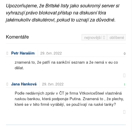
Upozorňujeme, že Britské listy jako soukromý server si
vyhrazují právo blokovat přístup na diskusní fóra
jakémukoliv diskutérovi, pokud to uznají za důvodné.
Komentáře
nejnovější
oblíbené
Petr Haraším
29. čvn. 2022
0
znamená to, že patří na sankční seznam a že nemá v eu co
dělat.
Jana Hanková
29. čvn. 2022
1
Podle nedávných zpráv v ČT je firma VitkoviceSteel vlastněná
ruskou bankou, která podporuje Putina. Znamená to , že plechy,
které se v této firmě vyrábějí, se používají na ruské tanky?