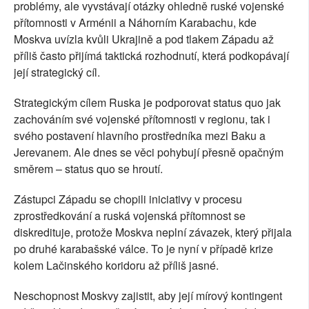
problémy, ale vyvstávají otázky ohledně ruské vojenské
přítomnosti v Arménii a Náhorním Karabachu, kde
Moskva uvízla kvůli Ukrajině a pod tlakem Západu až
příliš často přijímá taktická rozhodnutí, která podkopávají
její strategický cíl.
Strategickým cílem Ruska je podporovat status quo jak
zachováním své vojenské přítomnosti v regionu, tak i
svého postavení hlavního prostředníka mezi Baku a
Jerevanem. Ale dnes se věci pohybují přesně opačným
směrem – status quo se hroutí.
Zástupci Západu se chopili iniciativy v procesu
zprostředkování a ruská vojenská přítomnost se
diskredituje, protože Moskva neplní závazek, který přijala
po druhé karabašské válce. To je nyní v případě krize
kolem Lačinského koridoru až příliš jasné.
Neschopnost Moskvy zajistit, aby její mírový kontingent