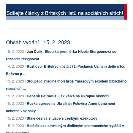
Obsah vydání | 15. 2. 2023
15. 2. 2023 /
Jan Čulík
Skotská premiérka Nicola Sturgeonová se
rozhodla rezignovat
14. 2. 2023 /
Rozhovor Britských listů 572. Poslanci: Už nám dejte s tou
Bečvou p...
15. 2. 2023 /
Stoupající hladina moří hrozí "masovým exodem biblického
rozsahu", ...
15. 2. 2023 /
Generál Petraeus: Jak válka na Ukrajině skončí?
15. 2. 2023 /
Ruská agrese na Ukrajině: Polovina Američanů není
ochotna vojensky...
15. 2. 2023 /
Stále děsivá situace s českými exekutory
15. 2. 2023 /
Holčičku se smrtelným dědičným onemocněním vyléčili v