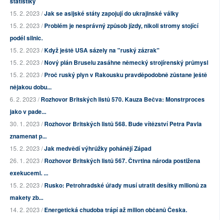
statistiky
15. 2. 2023 /
Jak se asijské státy zapojují do ukrajinské války
15. 2. 2023 /
Problém je nesprávný způsob jízdy, nikoli stromy stojící
podél silnic.
15. 2. 2023 /
Když ještě USA sázely na "ruský zázrak"
15. 2. 2023 /
Nový plán Bruselu zasáhne německý strojírenský průmysl
15. 2. 2023 /
Proč ruský plyn v Rakousku pravděpodobně zůstane ještě
nějakou dobu...
6. 2. 2023 /
Rozhovor Britských listů 570. Kauza Bečva: Monstrproces
jako v pade...
30. 1. 2023 /
Rozhovor Britských listů 568. Bude vítězství Petra Pavla
znamenat p...
15. 2. 2023 /
Jak medvědí výhrůžky pohánějí Západ
26. 1. 2023 /
Rozhovor Britských listů 567. Čtvrtina národa postižena
exekucemi. ...
15. 2. 2023 /
Rusko: Petrohradské úřady musí utratit desítky milionů za
makety zb...
14. 2. 2023 /
Energetická chudoba trápí až milion občanů Česka.