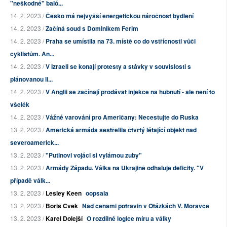
"neškodné" baló...
14. 2. 2023 /
Česko má nejvyšší energetickou náročnost bydlení
14. 2. 2023 /
Začíná soud s Dominikem Ferim
14. 2. 2023 /
Praha se umístila na 73. místě co do vstřícnosti vůči
cyklistům. An...
14. 2. 2023 /
V Izraeli se konají protesty a stávky v souvislosti s
plánovanou li...
14. 2. 2023 /
V Anglii se začínají prodávat injekce na hubnutí - ale není to
všelék
14. 2. 2023 /
Vážné varování pro Američany: Necestujte do Ruska
13. 2. 2023 /
Americká armáda sestřelila čtvrtý létající objekt nad
severoamerick...
13. 2. 2023 /
"Putinovi vojáci si vylámou zuby"
13. 2. 2023 /
Armády Západu. Válka na Ukrajině odhaluje deficity. "V
případě válk...
13. 2. 2023 /
Lesley Keen
oopsala
13. 2. 2023 /
Boris Cvek
Nad cenami potravin v Otázkách V. Moravce
13. 2. 2023 /
Karel Dolejší
O rozdílné logice míru a války