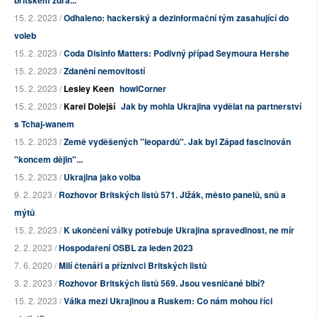
britském zdra...
15. 2. 2023 /
Odhaleno: hackerský a dezinformační tým zasahující do
voleb
15. 2. 2023 /
Coda Disinfo Matters: Podivný případ Seymoura Hershe
15. 2. 2023 /
Zdanění nemovitostí
15. 2. 2023 /
Lesley Keen
howlCorner
15. 2. 2023 /
Karel Dolejší
Jak by mohla Ukrajina vydělat na partnerství
s Tchaj-wanem
15. 2. 2023 /
Země vyděšených "leopardů". Jak byl Západ fascinován
"koncem dějin"...
15. 2. 2023 /
Ukrajina jako volba
9. 2. 2023 /
Rozhovor Britských listů 571. Jižák, město panelů, snů a
mýtů
15. 2. 2023 /
K ukončení války potřebuje Ukrajina spravedlnost, ne mír
2. 2. 2023 /
Hospodaření OSBL za leden 2023
7. 6. 2020 /
Milí čtenáři a příznivci Britských listů
3. 2. 2023 /
Rozhovor Britských listů 569. Jsou vesničané blbí?
15. 2. 2023 /
Válka mezi Ukrajinou a Ruskem: Co nám mohou říci