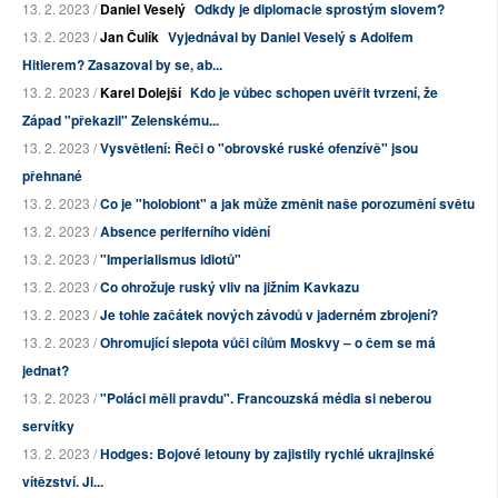
13. 2. 2023 /
Daniel Veselý
Odkdy je diplomacie sprostým slovem?
13. 2. 2023 /
Jan Čulík
Vyjednával by Daniel Veselý s Adolfem
Hitlerem? Zasazoval by se, ab...
13. 2. 2023 /
Karel Dolejší
Kdo je vůbec schopen uvěřit tvrzení, že
Západ "překazil" Zelenskému...
13. 2. 2023 /
Vysvětlení: Řeči o "obrovské ruské ofenzívě" jsou
přehnané
13. 2. 2023 /
Co je "holobiont" a jak může změnit naše porozumění světu
13. 2. 2023 /
Absence periferního vidění
13. 2. 2023 /
"Imperialismus idiotů"
13. 2. 2023 /
Co ohrožuje ruský vliv na jižním Kavkazu
13. 2. 2023 /
Je tohle začátek nových závodů v jaderném zbrojení?
13. 2. 2023 /
Ohromující slepota vůči cílům Moskvy – o čem se má
jednat?
13. 2. 2023 /
"Poláci měli pravdu". Francouzská média si neberou
servítky
13. 2. 2023 /
Hodges: Bojové letouny by zajistily rychlé ukrajinské
vítězství. Ji...