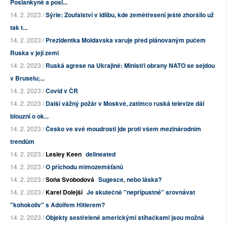
Poslankyně a posl...
14. 2. 2023 /
Sýrie: Zoufalství v Idlíbu, kde zemětřesení ještě zhoršilo už
tak t...
14. 2. 2023 /
Prezidentka Moldavska varuje před plánovaným pučem
Ruska v její zemi
14. 2. 2023 /
Ruská agrese na Ukrajině: Ministři obrany NATO se sejdou
v Bruselu;...
14. 2. 2023 /
Covid v ČR
14. 2. 2023 /
Další vážný požár v Moskvě, zatímco ruská televize dál
blouzní o ok...
14. 2. 2023 /
Česko ve své moudrosti jde proti všem mezinárodním
trendům
14. 2. 2023 /
Lesley Keen
delineated
14. 2. 2023 /
O příchodu mimozemšťanů
14. 2. 2023 /
Soňa Svobodová
Sugesce, nebo láska?
14. 2. 2023 /
Karel Dolejší
Je skutečně "nepřípustné" srovnávat
"kohokoliv" s Adolfem Hitlerem?
14. 2. 2023 /
Objekty sestřelené americkými stíhačkami jsou možná