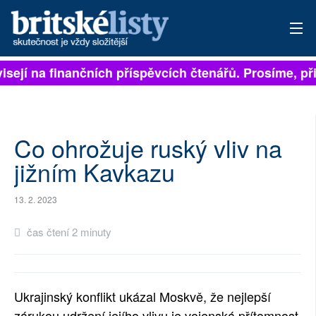
isejí na finančních příspěvcích čtenářů. Prosíme, při
PŘIHLÁSIT
AKTUÁLNÍ VYDÁNÍ
ARCHIV
Co ohrožuje ruský vliv na
jižním Kavkazu
ROZHOVORY
13. 2. 2023
TÉMATA
čas čtení 2 minuty
NEJČTENĚJŠÍ ZA 7 DNÍ
AUTOŘI
Ukrajinský konflikt ukázal Moskvě, že nejlepší
PŘÍSPĚVKY NA PROVOZ
zárukou udržení jejího vlivu je vojenská přítomnost