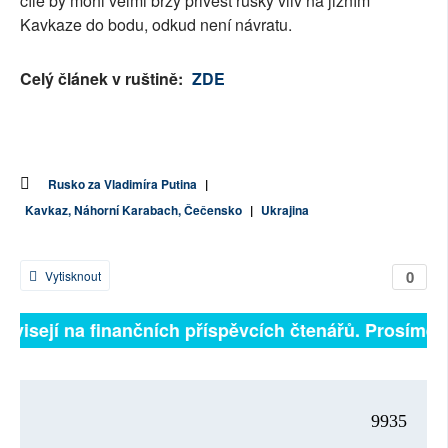
cíle by mohl velmi brzy přivést ruský vliv na jižním
Kavkaze do bodu, odkud není návratu.
Celý článek v ruštině:
ZDE
Rusko za Vladimíra Putina
|
Kavkaz, Náhorní Karabach, Čečensko
|
Ukrajina
0
Vytisknout
závisejí na finančních příspěvcích čtenářů. Prosíme, p
9935