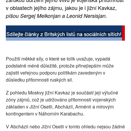
v oblastech jejího zájmu, jakou je i jižní Kavkaz,
SOCIÁLNÍ SÍTĚ
.
píšou Sergej Melkonjan a Leonid Nersisjan
RUBRIKY
PLNÁ VERZE STRÁNEK
Použití měkké síly, o které se tolik uvažuje, vypadá
podstatně méně důležitě, protože přinejlepším může
zajistit veřejnou podporu politikám zavedeným v
důsledku přítomnosti ruských sil.
Z pohledu Moskvy jižní Kavkaz je součástí její výlučné
zóny zájmů, což je udržováno přítomností vojenských
základen v Jižní Osetii, Abcházii, Arménii a mírovým
kontingentem v Náhorním Karabachu.
V Abcházii nebo Jižní Osetii v tomto ohledu nejsou žádné