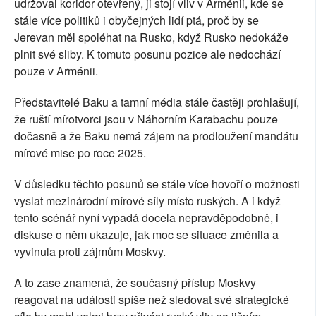
udržoval koridor otevřený, ji stojí vliv v Arménii, kde se
stále více politiků i obyčejných lidí ptá, proč by se
Jerevan měl spoléhat na Rusko, když Rusko nedokáže
plnit své sliby. K tomuto posunu pozice ale nedochází
pouze v Arménii.
Představitelé Baku a tamní média stále častěji prohlašují,
že ruští mírotvorci jsou v Náhorním Karabachu pouze
dočasně a že Baku nemá zájem na prodloužení mandátu
mírové mise po roce 2025.
V důsledku těchto posunů se stále více hovoří o možnosti
vyslat mezinárodní mírové síly místo ruských. A i když
tento scénář nyní vypadá docela nepravděpodobně, i
diskuse o něm ukazuje, jak moc se situace změnila a
vyvinula proti zájmům Moskvy.
A to zase znamená, že současný přístup Moskvy
reagovat na události spíše než sledovat své strategické