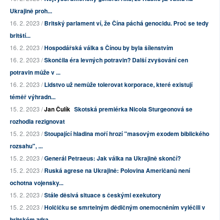
Ukrajině proh...
16. 2. 2023 /
Britský parlament ví, že Čína páchá genocidu. Proč se tedy
britští...
16. 2. 2023 /
Hospodářská válka s Čínou by byla šílenstvím
16. 2. 2023 /
Skončila éra levných potravin? Další zvyšování cen
potravin může v ...
16. 2. 2023 /
Lidstvo už nemůže tolerovat korporace, které existují
téměř výhradn...
15. 2. 2023 /
Jan Čulík
Skotská premiérka Nicola Sturgeonová se
rozhodla rezignovat
15. 2. 2023 /
Stoupající hladina moří hrozí "masovým exodem biblického
rozsahu", ...
15. 2. 2023 /
Generál Petraeus: Jak válka na Ukrajině skončí?
15. 2. 2023 /
Ruská agrese na Ukrajině: Polovina Američanů není
ochotna vojensky...
15. 2. 2023 /
Stále děsivá situace s českými exekutory
15. 2. 2023 /
Holčičku se smrtelným dědičným onemocněním vyléčili v
britském zdra...