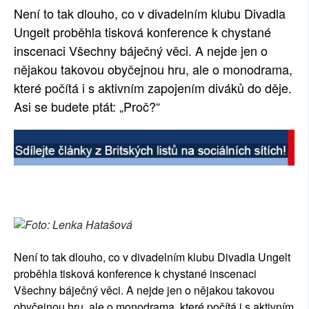
Není to tak dlouho, co v divadelním klubu Divadla
SOCIÁLNÍ SÍTĚ
Ungelt proběhla tisková konference k chystané
inscenaci Všechny báječný věci. A nejde jen o
RUBRIKY
nějakou takovou obyčejnou hru, ale o monodrama,
PLNÁ VERZE STRÁNEK
které počítá i s aktivním zapojením diváků do děje.
Asi se budete ptát: „Proč?“
Foto: Lenka Hatašová
Není to tak dlouho, co v divadelním klubu Divadla Ungelt
proběhla tisková konference k chystané inscenaci
Všechny báječný věci. A nejde jen o nějakou takovou
obyčejnou hru, ale o monodrama, které počítá i s aktivním