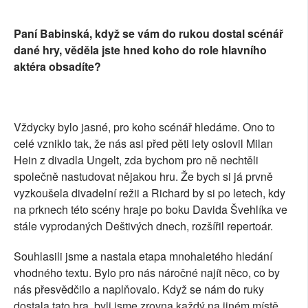
Paní Babinská, když se vám do rukou dostal scénář
dané hry, věděla jste hned koho do role hlavního
aktéra obsadíte?
Vždycky bylo jasné, pro koho scénář hledáme. Ono to
celé vzniklo tak, že nás asi před pěti lety oslovil Milan
Hein z divadla Ungelt, zda bychom pro ně nechtěli
společně nastudovat nějakou hru. Že bych si já prvně
vyzkoušela divadelní režii a Richard by si po letech, kdy
na prknech této scény hraje po boku Davida Švehlíka ve
stále vyprodaných Deštivých dnech, rozšířil repertoár.
Souhlasili jsme a nastala etapa mnohaletého hledání
vhodného textu. Bylo pro nás náročné najít něco, co by
nás přesvědčilo a naplňovalo. Když se nám do ruky
dostala tato hra, byli jsme zrovna každý na jiném místě,