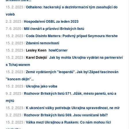
15. 2. 2023 /
Odhaleno: hackerský a dezinformační tým zasahující do
voleb
2. 2. 2023 /
Hospodaření OSBL za leden 2023
7. 6. 2020 /
Milí čtenáři a příznivci Britských listů
15. 2. 2023 /
Coda Disinfo Matters: Podivný případ Seymoura Hershe
15. 2. 2023 /
Zdanění nemovitostí
15. 2. 2023 /
Lesley Keen
howlCorner
15. 2. 2023 /
Karel Dolejší
Jak by mohla Ukrajina vydělat na partnerství
s Tchaj-wanem
15. 2. 2023 /
Země vyděšených "leopardů". Jak byl Západ fascinován
"koncem dějin"...
15. 2. 2023 /
Ukrajina jako volba
9. 2. 2023 /
Rozhovor Britských listů 571. Jižák, město panelů, snů a
mýtů
15. 2. 2023 /
K ukončení války potřebuje Ukrajina spravedlnost, ne mír
3. 2. 2023 /
Rozhovor Britských listů 569. Jsou vesničané blbí?
15. 2. 2023 /
Válka mezi Ukrajinou a Ruskem: Co nám mohou říci