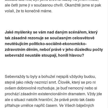
ale četli jsme ji v současnou chvíli. Okamžitě jsme si pak
volali, že to konečně máme.
Jaké myšlenky se vám nad daným scénářem, který
tak zásadně rezonuje se současným celosvětově
neutěšujícím politicko-sociálně-ekonomicko-
zdravotním děním, neboť právě v jeho důsledku počty
sebevražd neustále stoupají, honili hlavou?
Sebevraždy tu byly a bohužel nejspíš vždycky budou,
stejně jako nikdy nezmizí smrt. Člověk, který se pro ni
ovšem dobrovolně rozhoduje, je buď nemocný nebo si
prochází zásadním existencionálním dramatem. Vždy jde
ale o situaci natolik hraniční, že právě proto tak často
přitahuje umělce napříč časem. Ve Všech báječných