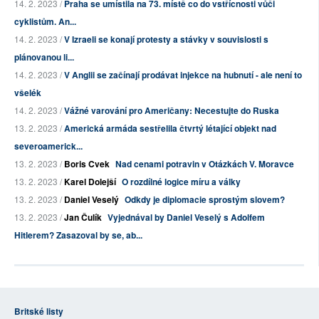
14. 2. 2023 /
Praha se umístila na 73. místě co do vstřícnosti vůči
cyklistům. An...
14. 2. 2023 /
V Izraeli se konají protesty a stávky v souvislosti s
plánovanou li...
14. 2. 2023 /
V Anglii se začínají prodávat injekce na hubnutí - ale není to
všelék
14. 2. 2023 /
Vážné varování pro Američany: Necestujte do Ruska
13. 2. 2023 /
Americká armáda sestřelila čtvrtý létající objekt nad
severoamerick...
13. 2. 2023 /
Boris Cvek
Nad cenami potravin v Otázkách V. Moravce
13. 2. 2023 /
Karel Dolejší
O rozdílné logice míru a války
13. 2. 2023 /
Daniel Veselý
Odkdy je diplomacie sprostým slovem?
13. 2. 2023 /
Jan Čulík
Vyjednával by Daniel Veselý s Adolfem
Hitlerem? Zasazoval by se, ab...
Britské listy