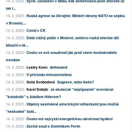
14. 2. 2023 /
Sýrie: Zoufalství v Idlíbu, kde zemětřesení ještě zhoršilo už
tak t...
14. 2. 2023 /
Ruská agrese na Ukrajině: Ministři obrany NATO se sejdou
v Bruselu;...
14. 2. 2023 /
Covid v ČR
14. 2. 2023 /
Další vážný požár v Moskvě, zatímco ruská televize dál
blouzní o ok...
14. 2. 2023 /
Česko ve své moudrosti jde proti všem mezinárodním
trendům
14. 2. 2023 /
Lesley Keen
delineated
14. 2. 2023 /
O příchodu mimozemšťanů
14. 2. 2023 /
Soňa Svobodová
Sugesce, nebo láska?
14. 2. 2023 /
Karel Dolejší
Je skutečně "nepřípustné" srovnávat
"kohokoliv" s Adolfem Hitlerem?
14. 2. 2023 /
Objekty sestřelené americkými stíhačkami jsou možná
"neškodné" baló...
14. 2. 2023 /
Česko má nejvyšší energetickou náročnost bydlení
14. 2. 2023 /
Začíná soud s Dominikem Ferim