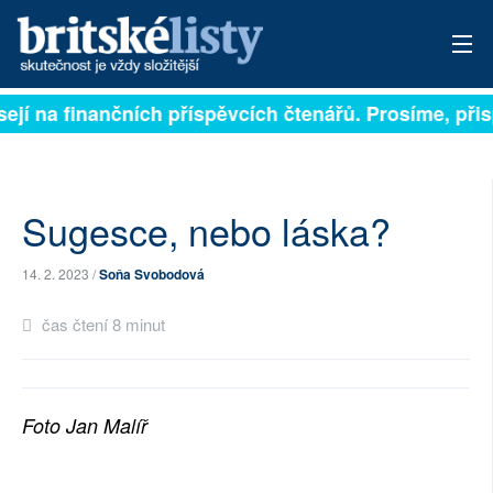
ejí na finančních příspěvcích čtenářů. Prosíme, přisp
PŘIHLÁSIT
AKTUÁLNÍ VYDÁNÍ
ARCHIV
Sugesce, nebo láska?
ROZHOVORY
14. 2. 2023 /
Soňa Svobodová
TÉMATA
čas čtení 8 minut
NEJČTENĚJŠÍ ZA 7 DNÍ
AUTOŘI
Foto Jan Malíř
PŘÍSPĚVKY NA PROVOZ