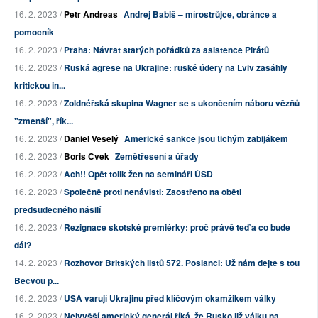
16. 2. 2023 /
Petr Andreas
Andrej Babiš – mírostrůjce, obránce a
pomocník
16. 2. 2023 /
Praha: Návrat starých pořádků za asistence Pirátů
16. 2. 2023 /
Ruská agrese na Ukrajině: ruské údery na Lviv zasáhly
kritickou in...
16. 2. 2023 /
Žoldnéřská skupina Wagner se s ukončením náboru vězňů
"zmenší", řík...
16. 2. 2023 /
Daniel Veselý
Americké sankce jsou tichým zabijákem
16. 2. 2023 /
Boris Cvek
Zemětřesení a úřady
16. 2. 2023 /
Ach!! Opět tolik žen na semináři ÚSD
16. 2. 2023 /
Společně proti nenávisti: Zaostřeno na oběti
předsudečného násilí
16. 2. 2023 /
Rezignace skotské premiérky: proč právě teď a co bude
dál?
14. 2. 2023 /
Rozhovor Britských listů 572. Poslanci: Už nám dejte s tou
Bečvou p...
16. 2. 2023 /
USA varují Ukrajinu před klíčovým okamžikem války
16. 2. 2023 /
Nejvyšší americký generál říká, že Rusko již válku na