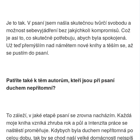
Je to tak. V psaní jsem našla skutečnou tvůrčí svobodu a
možnost sebevyjádření bez jakýchkoli kompromisů. Což
je asi to, co skutečně potřebuju, abych byla spokojená.
Už teď přemýšlím nad námětem nové knihy a těším se, až
se pustím do psaní.
Patříte také k těm autorům, kteří jsou při psaní
duchem nepřítomní?
To záleží, v jaké etapě psaní se zrovna nacházím. Každá
moje kniha vzniká zhruba rok a půl a intenzita práce se
naštěstí proměňuje. Kdybych byla duchem nepřítomná po
celou dobu, tak by se chod naší velké domácnosti nejspíš