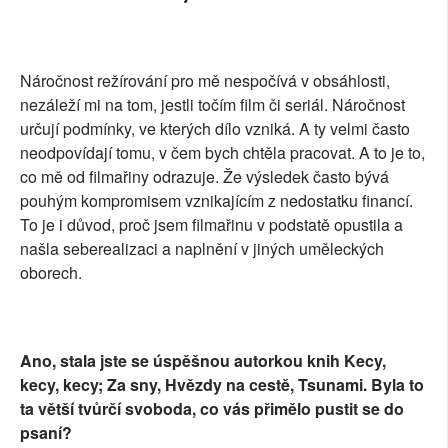
Náročnost režírování pro mě nespočívá v obsáhlosti,
nezáleží mi na tom, jestli točím film či seriál. Náročnost
určují podmínky, ve kterých dílo vzniká. A ty velmi často
neodpovídají tomu, v čem bych chtěla pracovat. A to je to,
co mě od filmařiny odrazuje. Že výsledek často bývá
pouhým kompromisem vznikajícím z nedostatku financí.
To je i důvod, proč jsem filmařinu v podstatě opustila a
našla seberealizaci a naplnění v jiných uměleckých
oborech.
Ano, stala jste se úspěšnou autorkou knih Kecy,
kecy, kecy; Za sny, Hvězdy na cestě, Tsunami. Byla to
ta větší tvůrčí svoboda, co vás přimělo pustit se do
psaní?