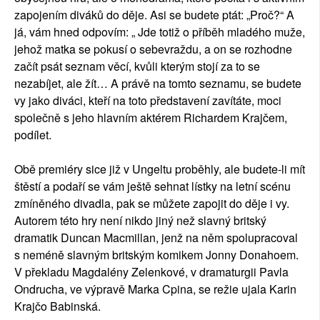
zapojením diváků do děje. Asi se budete ptát: „Proč?“ A
já, vám hned odpovím: „ Jde totiž o příběh mladého muže,
jehož matka se pokusí o sebevraždu, a on se rozhodne
začít psát seznam věcí, kvůli kterým stojí za to se
nezabíjet, ale žít… A právě na tomto seznamu, se budete
vy jako diváci, kteří na toto představení zavítáte, moci
společně s jeho hlavním aktérem Richardem Krajčem,
podílet.
Obě premiéry sice již v Ungeltu proběhly, ale budete-li mít
štěstí a podaří se vám ještě sehnat lístky na letní scénu
zmíněného divadla, pak se můžete zapojit do děje i vy.
Autorem této hry není nikdo jiný než slavný britský
dramatik Duncan Macmillan, jenž na něm spolupracoval
s neméně slavným britským komikem Jonny Donahoem.
V překladu Magdalény Zelenkové, v dramaturgii Pavla
Ondrucha, ve výpravě Marka Cpina, se režie ujala Karin
Krajčo Babinská.