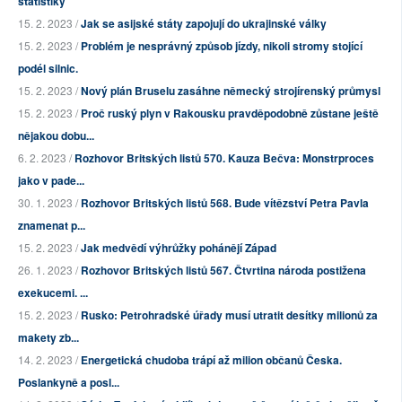
statistiky
15. 2. 2023 /
Jak se asijské státy zapojují do ukrajinské války
15. 2. 2023 /
Problém je nesprávný způsob jízdy, nikoli stromy stojící
podél silnic.
15. 2. 2023 /
Nový plán Bruselu zasáhne německý strojírenský průmysl
15. 2. 2023 /
Proč ruský plyn v Rakousku pravděpodobně zůstane ještě
nějakou dobu...
6. 2. 2023 /
Rozhovor Britských listů 570. Kauza Bečva: Monstrproces
jako v pade...
30. 1. 2023 /
Rozhovor Britských listů 568. Bude vítězství Petra Pavla
znamenat p...
15. 2. 2023 /
Jak medvědí výhrůžky pohánějí Západ
26. 1. 2023 /
Rozhovor Britských listů 567. Čtvrtina národa postižena
exekucemi. ...
15. 2. 2023 /
Rusko: Petrohradské úřady musí utratit desítky milionů za
makety zb...
14. 2. 2023 /
Energetická chudoba trápí až milion občanů Česka.
Poslankyně a posl...