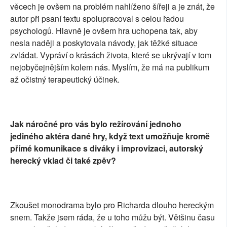
věcech je ovšem na problém nahlíženo šířeji a je znát, že
autor při psaní textu spolupracoval s celou řadou
psychologů. Hlavně je ovšem hra uchopena tak, aby
nesla naději a poskytovala návody, jak těžké situace
zvládat. Vypráví o krásách života, které se ukrývají v tom
nejobyčejnějším kolem nás. Myslím, že má na publikum
až očistný terapeutický účinek.
Jak náročné pro vás bylo režírování jednoho
jediného aktéra dané hry, když text umožňuje kromě
přímé komunikace s diváky i improvizaci, autorský
herecký vklad či také zpěv?
Zkoušet monodrama bylo pro Richarda dlouho hereckým
snem. Takže jsem ráda, že u toho můžu být. Většinu času