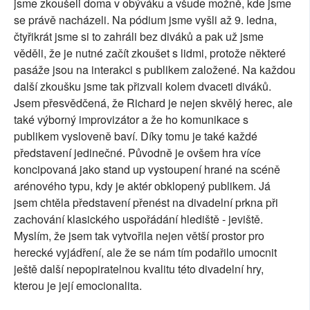
jsme zkoušeli doma v obýváku a všude možně, kde jsme
se právě nacházeli. Na pódium jsme vyšli až 9. ledna,
čtyřikrát jsme si to zahráli bez diváků a pak už jsme
věděli, že je nutné začít zkoušet s lidmi, protože některé
pasáže jsou na interakci s publikem založené. Na každou
další zkoušku jsme tak přizvali kolem dvaceti diváků.
Jsem přesvědčená, že Richard je nejen skvělý herec, ale
také výborný improvizátor a že ho komunikace s
publikem vysloveně baví. Díky tomu je také každé
představení jedinečné. Původně je ovšem hra více
koncipovaná jako stand up vystoupení hrané na scéně
arénového typu, kdy je aktér obklopený publikem. Já
jsem chtěla představení přenést na divadelní prkna při
zachování klasického uspořádání hlediště - jeviště.
Myslím, že jsem tak vytvořila nejen větší prostor pro
herecké vyjádření, ale že se nám tím podařilo umocnit
ještě další nepopiratelnou kvalitu této divadelní hry,
kterou je její emocionalita.