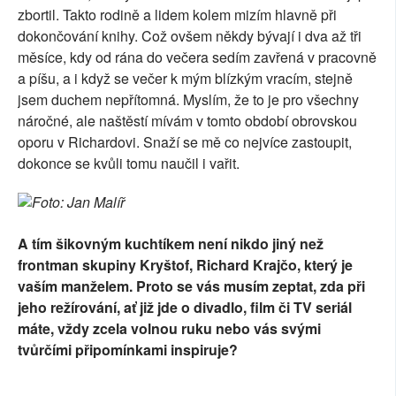
zbortil. Takto rodině a lidem kolem mizím hlavně při
dokončování knihy. Což ovšem někdy bývají i dva až tři
měsíce, kdy od rána do večera sedím zavřená v pracovně
a píšu, a i když se večer k mým blízkým vracím, stejně
jsem duchem nepřítomná. Myslím, že to je pro všechny
náročné, ale naštěstí mívám v tomto období obrovskou
oporu v Richardovi. Snaží se mě co nejvíce zastoupit,
dokonce se kvůli tomu naučil i vařit.
Foto: Jan Malíř
A tím šikovným kuchtíkem není nikdo jiný než
frontman skupiny Kryštof, Richard Krajčo, který je
vaším manželem. Proto se vás musím zeptat, zda při
jeho režírování, ať již jde o divadlo, film či TV seriál
máte, vždy zcela volnou ruku nebo vás svými
tvůrčími připomínkami inspiruje?