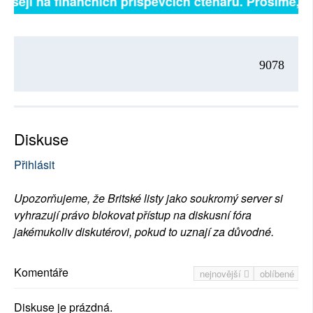
visejí na finančních příspěvcích čtenářů. Prosíme, při
9078
Diskuse
Přihlásit
Upozorňujeme, že Britské listy jako soukromý server si
vyhrazují právo blokovat přístup na diskusní fóra
jakémukoliv diskutérovi, pokud to uznají za důvodné.
Komentáře
nejnovější
oblíbené
Diskuse je prázdná.