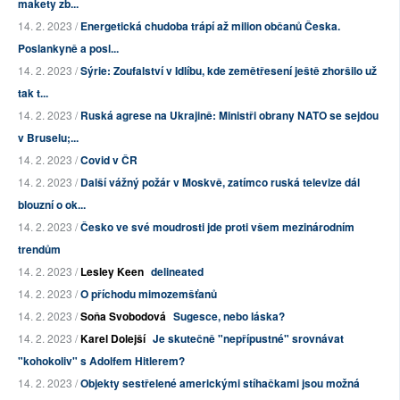
makety zb...
14. 2. 2023 /
Energetická chudoba trápí až milion občanů Česka.
Poslankyně a posl...
14. 2. 2023 /
Sýrie: Zoufalství v Idlíbu, kde zemětřesení ještě zhoršilo už
tak t...
14. 2. 2023 /
Ruská agrese na Ukrajině: Ministři obrany NATO se sejdou
v Bruselu;...
14. 2. 2023 /
Covid v ČR
14. 2. 2023 /
Další vážný požár v Moskvě, zatímco ruská televize dál
blouzní o ok...
14. 2. 2023 /
Česko ve své moudrosti jde proti všem mezinárodním
trendům
14. 2. 2023 /
Lesley Keen
delineated
14. 2. 2023 /
O příchodu mimozemšťanů
14. 2. 2023 /
Soňa Svobodová
Sugesce, nebo láska?
14. 2. 2023 /
Karel Dolejší
Je skutečně "nepřípustné" srovnávat
"kohokoliv" s Adolfem Hitlerem?
14. 2. 2023 /
Objekty sestřelené americkými stíhačkami jsou možná