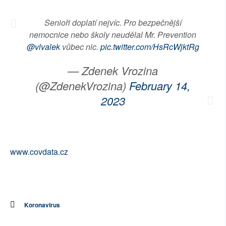
SOCIÁLNÍ SÍTĚ
Senioři doplatí nejvíc. Pro bezpečnější
nemocnice nebo školy neudělal Mr. Prevention
RUBRIKY
@vlvalek
vůbec nic.
pic.twitter.com/HsRcWjktRg
PLNÁ VERZE STRÁNEK
— Zdenek Vrozina
(@ZdenekVrozina)
February 14,
2023
www.covdata.cz
Koronavirus