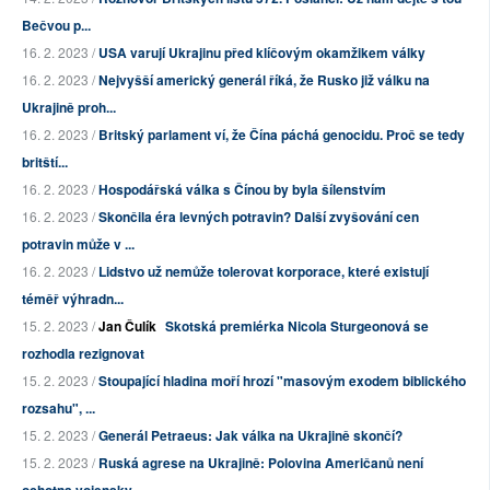
Bečvou p...
16. 2. 2023 /
USA varují Ukrajinu před klíčovým okamžikem války
16. 2. 2023 /
Nejvyšší americký generál říká, že Rusko již válku na
Ukrajině proh...
16. 2. 2023 /
Britský parlament ví, že Čína páchá genocidu. Proč se tedy
britští...
16. 2. 2023 /
Hospodářská válka s Čínou by byla šílenstvím
16. 2. 2023 /
Skončila éra levných potravin? Další zvyšování cen
potravin může v ...
16. 2. 2023 /
Lidstvo už nemůže tolerovat korporace, které existují
téměř výhradn...
15. 2. 2023 /
Jan Čulík
Skotská premiérka Nicola Sturgeonová se
rozhodla rezignovat
15. 2. 2023 /
Stoupající hladina moří hrozí "masovým exodem biblického
rozsahu", ...
15. 2. 2023 /
Generál Petraeus: Jak válka na Ukrajině skončí?
15. 2. 2023 /
Ruská agrese na Ukrajině: Polovina Američanů není