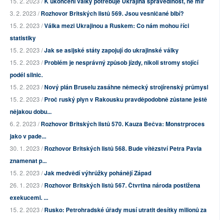
15. 2. 2023 /
K ukončení války potřebuje Ukrajina spravedlnost, ne mír
3. 2. 2023 /
Rozhovor Britských listů 569. Jsou vesničané blbí?
15. 2. 2023 /
Válka mezi Ukrajinou a Ruskem: Co nám mohou říci
statistiky
15. 2. 2023 /
Jak se asijské státy zapojují do ukrajinské války
15. 2. 2023 /
Problém je nesprávný způsob jízdy, nikoli stromy stojící
podél silnic.
15. 2. 2023 /
Nový plán Bruselu zasáhne německý strojírenský průmysl
15. 2. 2023 /
Proč ruský plyn v Rakousku pravděpodobně zůstane ještě
nějakou dobu...
6. 2. 2023 /
Rozhovor Britských listů 570. Kauza Bečva: Monstrproces
jako v pade...
30. 1. 2023 /
Rozhovor Britských listů 568. Bude vítězství Petra Pavla
znamenat p...
15. 2. 2023 /
Jak medvědí výhrůžky pohánějí Západ
26. 1. 2023 /
Rozhovor Britských listů 567. Čtvrtina národa postižena
exekucemi. ...
15. 2. 2023 /
Rusko: Petrohradské úřady musí utratit desítky milionů za