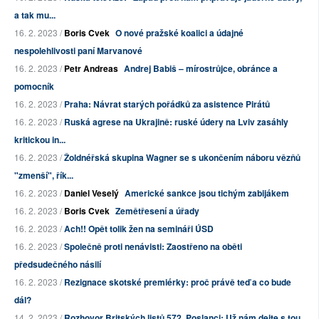
a tak mu...
16. 2. 2023 /
Boris Cvek
O nové pražské koalici a údajné
nespolehlivosti paní Marvanové
16. 2. 2023 /
Petr Andreas
Andrej Babiš – mírostrůjce, obránce a
pomocník
16. 2. 2023 /
Praha: Návrat starých pořádků za asistence Pirátů
16. 2. 2023 /
Ruská agrese na Ukrajině: ruské údery na Lviv zasáhly
kritickou in...
16. 2. 2023 /
Žoldnéřská skupina Wagner se s ukončením náboru vězňů
"zmenší", řík...
16. 2. 2023 /
Daniel Veselý
Americké sankce jsou tichým zabijákem
16. 2. 2023 /
Boris Cvek
Zemětřesení a úřady
16. 2. 2023 /
Ach!! Opět tolik žen na semináři ÚSD
16. 2. 2023 /
Společně proti nenávisti: Zaostřeno na oběti
předsudečného násilí
16. 2. 2023 /
Rezignace skotské premiérky: proč právě teď a co bude
dál?
14. 2. 2023 /
Rozhovor Britských listů 572. Poslanci: Už nám dejte s tou