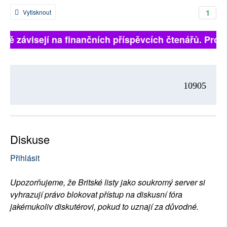
1
Vytisknout
plně závisejí na finančních příspěvcích čtenářů. Prosí
10905
Diskuse
Přihlásit
Upozorňujeme, že Britské listy jako soukromý server si
vyhrazují právo blokovat přístup na diskusní fóra
jakémukoliv diskutérovi, pokud to uznají za důvodné.