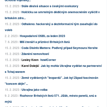
ochotna vojensky...
15. 2. 2023 /
Stále děsivá situace s českými exekutory
15. 2. 2023 /
Holčičku se smrtelným dědičným onemocněním vyléčili v
britském zdra...
15. 2. 2023 /
Odhaleno: hackerský a dezinformační tým zasahující do
voleb
2. 2. 2023 /
Hospodaření OSBL za leden 2023
7. 6. 2020 /
Milí čtenáři a příznivci Britských listů
15. 2. 2023 /
Coda Disinfo Matters: Podivný případ Seymoura Hershe
15. 2. 2023 /
Zdanění nemovitostí
15. 2. 2023 /
Lesley Keen
howlCorner
15. 2. 2023 /
Karel Dolejší
Jak by mohla Ukrajina vydělat na partnerství
s Tchaj-wanem
15. 2. 2023 /
Země vyděšených "leopardů". Jak byl Západ fascinován
"koncem dějin"...
15. 2. 2023 /
Ukrajina jako volba
9. 2. 2023 /
Rozhovor Britských listů 571. Jižák, město panelů, snů a
mýtů