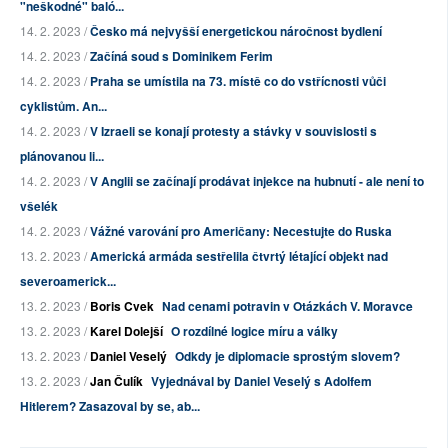
"neškodné" baló...
14. 2. 2023 /
Česko má nejvyšší energetickou náročnost bydlení
14. 2. 2023 /
Začíná soud s Dominikem Ferim
14. 2. 2023 /
Praha se umístila na 73. místě co do vstřícnosti vůči
cyklistům. An...
14. 2. 2023 /
V Izraeli se konají protesty a stávky v souvislosti s
plánovanou li...
14. 2. 2023 /
V Anglii se začínají prodávat injekce na hubnutí - ale není to
všelék
14. 2. 2023 /
Vážné varování pro Američany: Necestujte do Ruska
13. 2. 2023 /
Americká armáda sestřelila čtvrtý létající objekt nad
severoamerick...
13. 2. 2023 /
Boris Cvek
Nad cenami potravin v Otázkách V. Moravce
13. 2. 2023 /
Karel Dolejší
O rozdílné logice míru a války
13. 2. 2023 /
Daniel Veselý
Odkdy je diplomacie sprostým slovem?
13. 2. 2023 /
Jan Čulík
Vyjednával by Daniel Veselý s Adolfem
Hitlerem? Zasazoval by se, ab...