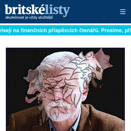
isejí na finančních příspěvcích čtenářů. Prosíme, při
PŘIHLÁSIT
AKTUÁLNÍ VYDÁNÍ
ARCHIV
ROZHOVORY
TÉMATA
NEJČTENĚJŠÍ ZA 7 DNÍ
AUTOŘI
PŘÍSPĚVKY NA PROVOZ