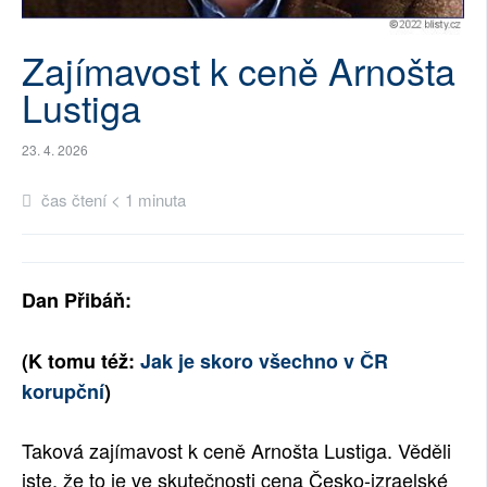
SOCIÁLNÍ SÍTĚ
Zajímavost k ceně Arnošta
RUBRIKY
Lustiga
PLNÁ VERZE STRÁNEK
23. 4. 2026
čas čtení < 1 minuta
Dan Přibáň:
(K tomu též:
Jak je skoro všechno v ČR
korupční
)
Taková zajímavost k ceně Arnošta Lustiga. Věděli
jste, že to je ve skutečnosti cena Česko-izraelské