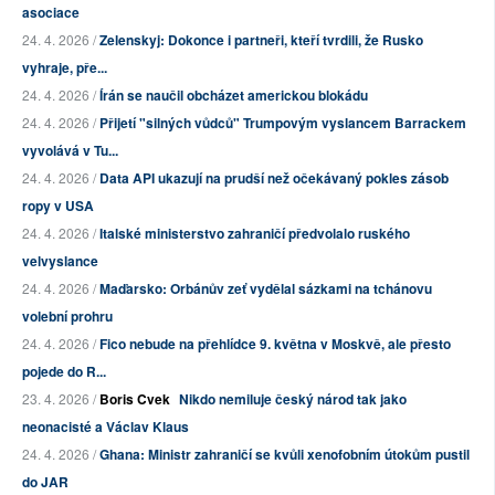
asociace
24. 4. 2026 /
Zelenskyj: Dokonce i partneři, kteří tvrdili, že Rusko
vyhraje, pře...
24. 4. 2026 /
Írán se naučil obcházet americkou blokádu
24. 4. 2026 /
Přijetí "silných vůdců" Trumpovým vyslancem Barrackem
vyvolává v Tu...
24. 4. 2026 /
Data API ukazují na prudší než očekávaný pokles zásob
ropy v USA
24. 4. 2026 /
Italské ministerstvo zahraničí předvolalo ruského
velvyslance
24. 4. 2026 /
Maďarsko: Orbánův zeť vydělal sázkami na tchánovu
volební prohru
24. 4. 2026 /
Fico nebude na přehlídce 9. května v Moskvě, ale přesto
pojede do R...
23. 4. 2026 /
Boris Cvek
Nikdo nemiluje český národ tak jako
neonacisté a Václav Klaus
24. 4. 2026 /
Ghana: Ministr zahraničí se kvůli xenofobním útokům pustil
do JAR