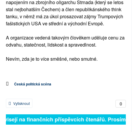
napojením na zbrojního oligarchu Strnada (který se letos
stal nejbohatším Čechem) a člen republikánského think
tanku, v němž má za úkol prosazovat zájmy Trumpových
fašistických USA ve střední a východní Evropě.
A organizace vedená takovým člověkem uděluje cenu za
odvahu, statečnost, lidskost a spravedlnost.
Nevím, zda je to více směšné, nebo smutné.
Česká politická scéna
0
Vytisknout
závisejí na finančních příspěvcích čtenářů. Prosíme, p