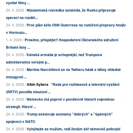
vysílat filmy ...
24. 4. 2026 /
Nizozemská rozvědka oznámila, že Rusko připravuje
operaci na rozděl...
24. 4. 2026 /
Proč plán šéfa OSN Guterrese na rozšíření přepravy hnojiv
v Hormuzu...
1. 4. 2026 /
Prosíme, přispějte!! Hospodaření Občanského sdružení
Britské listy ...
24. 4. 2026 /
Íránská armáda je schopnější, než Trumpova
administrativa veřejně p...
24. 4. 2026 /
Martina Navrátilová se na Twitteru hádá s idioty ohledně
mizogynní ...
24. 4. 2026 /
Albín Sybera
“Rada pro rozhlasové a televizní vysílání
(RRTV) povolila sloučení ...
24. 4. 2026 /
Německo má poprvé v poválečné historii vojenskou
strategii. Hlavní ...
24. 4. 2026 /
Trump sestavuje seznamy "dobrých" a "špatných"
spojenců v NATO
24. 4. 2026 /
Vyhýbejte se mužům, radí ženám šéf německé policejní