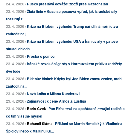
24. 4. 2026 /
Rusko přestává dovážet zboží přes Kazachstán
23. 4. 2026 /
Žlutá linie v Gaze se posouvá vpřed, jak izraelské síly
rozšiřují z...
23. 4. 2026 /
Krize na Blízkém východě: Trump nařídil námořnictvu
zaútočit na j...
23. 4. 2026 /
Krize na Blízkém východě: USA a Írán uvízly v patové
situaci ohledn...
23. 4. 2026 /
Prosba o pomoc
23. 4. 2026 /
Íránské revoluční gardy v Hormuzském průlivu zadržely
dvě lodě
23. 4. 2026 /
Bidenův činitel: Kdyby byl Joe Biden znovu zvolen, mohl
zaútočit na...
23. 4. 2026 /
Nová kniha o Milanu Kunderovi
23. 4. 2026 /
Zajímavost k ceně Arnošta Lustiga
23. 4. 2026 /
Boris Cvek
Pan Piťha trvá na spořádané, trvající rodině a
co tím vlastně myslel
23. 4. 2026 /
Bohumil Sláma
Přikloní se Martin Netolický k Vladimíru
Špidlovi nebo k Martinu Ku...