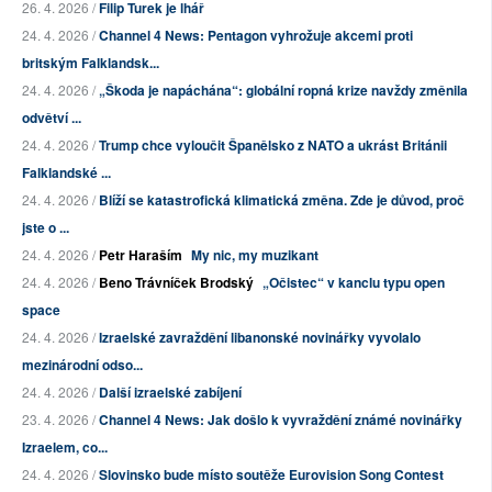
26. 4. 2026 /
Filip Turek je lhář
24. 4. 2026 /
Channel 4 News: Pentagon vyhrožuje akcemi proti
britským Falklandsk...
24. 4. 2026 /
„Škoda je napáchána“: globální ropná krize navždy změnila
odvětví ...
24. 4. 2026 /
Trump chce vyloučit Španělsko z NATO a ukrást Británii
Falklandské ...
24. 4. 2026 /
Blíží se katastrofická klimatická změna. Zde je důvod, proč
jste o ...
24. 4. 2026 /
Petr Haraším
My nic, my muzikant
24. 4. 2026 /
Beno Trávníček Brodský
„Očistec“ v kanclu typu open
space
24. 4. 2026 /
Izraelské zavraždění libanonské novinářky vyvolalo
mezinárodní odso...
24. 4. 2026 /
Další izraelské zabíjení
23. 4. 2026 /
Channel 4 News: Jak došlo k vyvraždění známé novinářky
Izraelem, co...
24. 4. 2026 /
Slovinsko bude místo soutěže Eurovision Song Contest