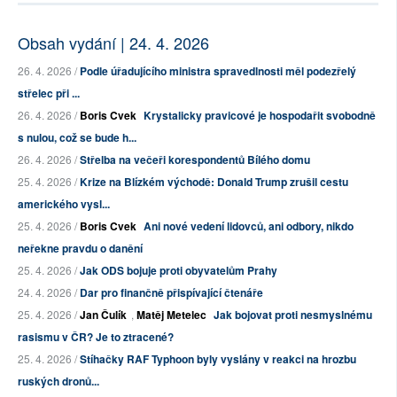
Obsah vydání | 24. 4. 2026
26. 4. 2026 /
Podle úřadujícího ministra spravedlnosti měl podezřelý
střelec při ...
26. 4. 2026 /
Boris Cvek
Krystalicky pravicové je hospodařit svobodně
s nulou, což se bude h...
26. 4. 2026 /
Střelba na večeři korespondentů Bílého domu
25. 4. 2026 /
Krize na Blízkém východě: Donald Trump zrušil cestu
amerického vysl...
25. 4. 2026 /
Boris Cvek
Ani nové vedení lidovců, ani odbory, nikdo
neřekne pravdu o danění
25. 4. 2026 /
Jak ODS bojuje proti obyvatelům Prahy
24. 4. 2026 /
Dar pro finančně přispívající čtenáře
25. 4. 2026 /
Jan Čulík
,
Matěj Metelec
Jak bojovat proti nesmyslnému
rasismu v ČR? Je to ztracené?
25. 4. 2026 /
Stíhačky RAF Typhoon byly vyslány v reakci na hrozbu
ruských dronů...