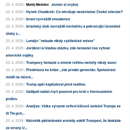
23. 4. 2026 /
Matěj Metelec
Jenom si zvykej
23. 4. 2026 /
Hynek Chudárek: Co ohrožuje nezávislost České televize?
23. 4. 2026 /
Izrael vyvraždil snoubence
23. 4. 2026 /
Izraelský útok zavraždil novinářku a pokračující izraelské
útoky z...
23. 4. 2026 /
Londýn "nebude nikdy cyklistické město"
23. 4. 2026 /
Jordánci si kladou otázku, zda nenastal čas vyhnat
americké vojáky
23. 4. 2026 /
Trumpovy fantazie o změně režimu neměly nikdy šanci
23. 4. 2026 /
Předmluva ke knize „Jak prodat genocidu: Spoluúčast
médií na ničení...
23. 4. 2026 /
Trump opět kapituloval před realitou
23. 4. 2026 /
Gallipoli nabízí čtyři poučení pro krizi v Hormuzském
průlivu
23. 4. 2026 /
Analýza: Válka výrazně ovlivní klíčové setkání Trumpa se
Si Ťin-pch...
23. 4. 2026 /
Náčelník pákistánské armády sdělil Trumpovi, že blokáda
ze strany U...