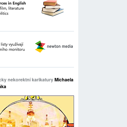
icky nekorektní karikatury
Michaela
áka