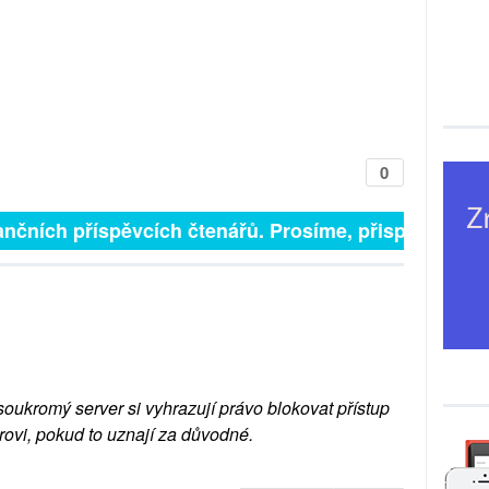
0
nčních příspěvcích čtenářů. Prosíme, přispějte. ➥
soukromý server si vyhrazují právo blokovat přístup
rovi, pokud to uznají za důvodné.