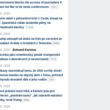
vernment blocks the access of journalists it
es not like to its news conferences
15417
 8. 2026
čet obětí v pohraniční krizi v Ceutě stoupl na
, španělská vláda oznámila plány na
ybudování bariéry
11443
 8. 2026
ump ustoupil od útoků na Írán po varování ze
aúdské Arábie a hrozbách z Teheránu
9993
 8. 2026
Bohumil Kartous
acinka jako orwellovský pěšák trumpovské
titeze o demokracii (o skutečnosti)
7412
 8. 2026
kazy nasvědčují tomu, že USA svrhly téměř
novou bombu na obytný dům v Íránu, přičemž
hynulo dvouleté dítě a jeho rodiče
7251
 8. 2026
vá jednání mezi USA a Íránem jsou pro
herán „poslední šancí“, jak zabránit eskalaci
lky, tvrdí Trump
5060
 8. 2026