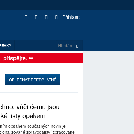
Přihlásit
PĚVKY
řispějte. ➥
OBJEDNAT PŘEDPLATNÉ
hno, vůči čemu jsou
ské listy opakem
ním obsahem současných novin je
ionalizované zpravodajství zpracované