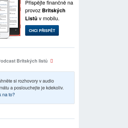
Přispějte finančně na
provoz
Britských
v mobilu.
Listů
CHCI PŘISPĚT
odcast Britských listů
áhněte si rozhovory v audio
mátu a poslouchejte je kdekoliv.
k na to?