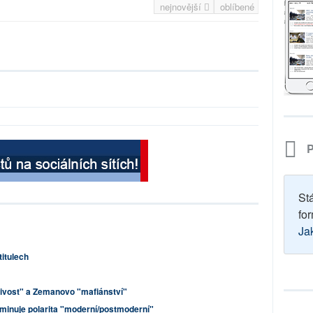
nejnovější
oblíbené
P
St
for
Ja
titulech
ivost" a Zemanovo "mafiánství"
ominuje polarita "moderní/postmoderní"