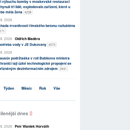
ři výbuchu bomby v moskevské restauraci
hynuli tři lidé; explodovalo zařízení, které u
ebe měla žena
4238
 8. 2026
hada trvanlivosti římského betonu rozluštěna
171
 8. 2026
Oldřich Maděra
potřeba vody v JE Dukovany
4070
 8. 2026
ausův podržtaška v roli Babišova ministra
hraničí tají úzké technologické propojení se
přízněným dezinformačním zdrojem
3441
Týden
Měsíc
Rok
Vše
ílenější dnes
 8. 2026
Petr Waniek Horváth