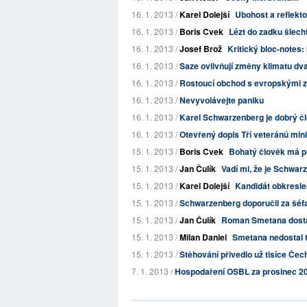
16. 1. 2013 /
Karel Dolejší
Ubohost a reflekt
16. 1. 2013 /
Boris Cvek
Lézt do zadku šlecht
16. 1. 2013 /
Josef Brož
Kritický bloc-notes: 
16. 1. 2013 /
Saze ovlivňují změny klimatu dvak
16. 1. 2013 /
Rostoucí obchod s evropskými z
16. 1. 2013 /
Nevyvolávejte paniku
16. 1. 2013 /
Karel Schwarzenberg je dobrý č
16. 1. 2013 /
Otevřený dopis Tří veteránů mini
15. 1. 2013 /
Boris Cvek
Bohatý člověk má po
15. 1. 2013 /
Jan Čulík
Vadí mi, že je Schwar
15. 1. 2013 /
Karel Dolejší
Kandidát obkreslen
15. 1. 2013 /
Schwarzenberg doporučil za šéf
15. 1. 2013 /
Jan Čulík
Roman Smetana dostal
15. 1. 2013 /
Milan Daniel
Smetana nedostal t
15. 1. 2013 /
Stěhování přivedlo už tisíce Če
7. 1. 2013 /
Hospodaření OSBL za prosinec 2