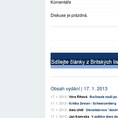
Komentáře
Diskuse je prázdná.
Obsah vydání | 17. 1. 2013
17. 1. 2013 /
Věra Říhová
Buržoazie touží po 
17. 1. 2013 /
Kritika Zeman - Schwarzenberg
17. 1. 2013 /
Aleš Uhlíř
Dienstbierova "důvěř
17. 1. 2013 /
Jan Komrska
V politice dnes d