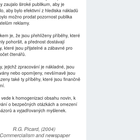
by zaujalo široké publikum, aby je
lo, aby bylo efektivní z hlediska nákladů
bylo možno prodat pozornost publika
telům reklamy.
kem je, že jsou přehlíženy příběhy, které
ly pohoršit, a přednost dostávají
y, které jsou přijatelné a zábavné pro
počet čtenářů.
y, jejichž zpracování je nákladné, jsou
vány nebo opomíjeny, nevšímavě jsou
zeny také ty příběhy, které jsou finančně
ní.
 vede k homogenizaci obsahu novin, k
vání o bezpečných otázkách a omezení
názorů a vyjadřovaných myšlenek.
R.G. Picard, (2004)
“Commercialism and newspaper