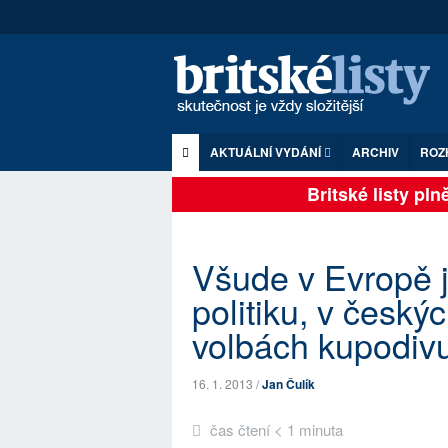
AKTUÁLNÍ VYDÁNÍ
ARCHIV
ROZ
Britské listy plně 
Všude v Evropě 
politiku, v český
volbách kupodiv
16. 1. 2013 /
Jan Čulík
čas čtení < 1 minuta