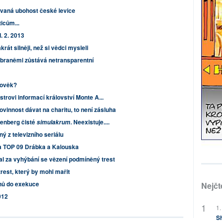
ovaná ubohost české levice
icům...
I. 2. 2013
rát silněji, než si vědci mysleli
braněmi zůstává netransparentní
lověk?
strovi informací království Monte A...
vinnost dávat na charitu, to není zásluha
zenberg čisté
. Neexistuje....
simulakrum
ý z televizního seriálu
a TOP 09 Drábka a Kalouska
 za vyhýbání se vězení podmíněný trest
rest, který by mohl mařit
chů do exekuce
Nejčt
012
1.
Sh