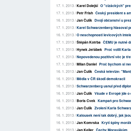
17. 1. 2013 /
Karel Dolejší
O "cizáckých" pre
17. 1. 2013 /
Petr Frish
Český president s a
16. 1. 2013 /
Jan Čulík
Dvojí občanství u pre
17. 1. 2013 /
Karel Schwarzenberg hlasoval 
16. 1. 2013 /
O neschopnosti levicových intel
17. 1. 2013 /
Štěpán Kotrba
ČEMU je nutné dá
17. 1. 2013 /
Hynek Jeřábek
Proč volili Kar
17. 1. 2013 /
Nepovedenou pozitivní věc je tře
17. 1. 2013 /
Milan Daniel
Proč bychom si nes
16. 1. 2013 /
Jan Čulík
Česká televize: "Mani
16. 1. 2013 /
Média v ČR škodí demokracii
16. 1. 2013 /
Schwarzenberg usnul před diplom
16. 1. 2013 /
Jan Čulík
Všude v Evropě jde o 
16. 1. 2013 /
Boris Cvek
Kampaň pro Schwar
16. 1. 2013 /
Jan Čulík
Zvolení Karla Schwarz
16. 1. 2013 /
Kalousek není tak dobrý, jak jso
16. 1. 2013 /
Jan Komrska
Krytí špíny moráln
16. 1. 2013 /
Jan Keller
Čechy Moravákům