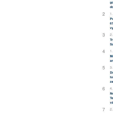
go
do
1.
Po
67
v
2.
Tr
S
1.
M
an
3.
Dů
tu
za
4.
No
Te
vá
2.