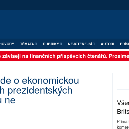
HOVORY
TÉMATA
RUBRIKY
NEJČTENĚJŠÍ
AUTOŘI
PŘÍS
závisejí na finančních příspěvcích čtenářů. Prosíme, p
jde o ekonomickou
ch prezidentských
u ne
Všec
Brit
Primár
komerc