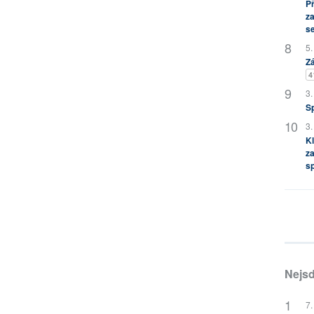
P
za
s
5.
Zá
4
3.
S
3.
Kl
za
s
Nejsd
7.