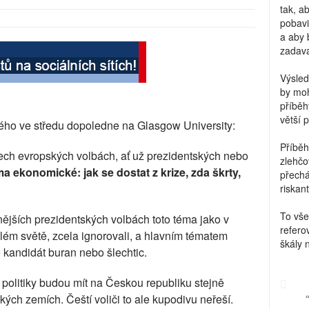
tak, a
pobavi
a aby 
zadava
Výsled
by moh
příběh
větší 
o ve středu dopoledne na Glasgow University:
Příběh
šech evropských volbách, ať už prezidentských nebo
zlehčo
a ekonomické: jak se dostat z krize, zda škrty,
přechá
riskant
To vše
nějších prezidentských volbách toto téma jako v
refero
lém světě, zcela ignorovali, a hlavním tématem
škály 
 kandidát buran nebo šlechtic.
 politiky budou mít na Českou republiku stejně
kých zemích. Čeští voliči to ale kupodivu neřeší.