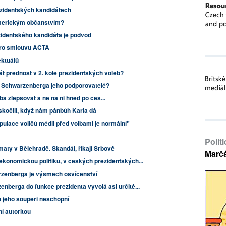
zidentských kandidátech
merickým občanstvím?
zidentského kandidáta je podvod
pro smlouvu ACTA
ektuálů
t přednost v 2. kole prezidentských voleb?
la Schwarzenberga jeho podporovatelé?
ba zlepšovat a ne na ni hned po čes...
kočili, když nám pánbůh Karla dá
pulace voličů médii před volbami je normální"
Polit
aty v Bělehradě. Skandál, říkají Srbové
Marč
ekonomickou politiku, v českých prezidentských...
zenberga je výsměch osvícenství
enberga do funkce prezidenta vyvolá asi určité...
u jeho soupeři neschopní
í autoritou