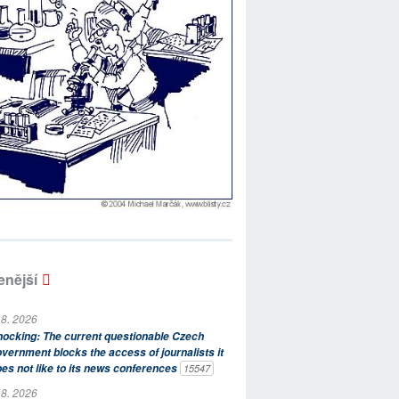
enější
 8. 2026
ocking: The current questionable Czech
vernment blocks the access of journalists it
es not like to its news conferences
15547
 8. 2026