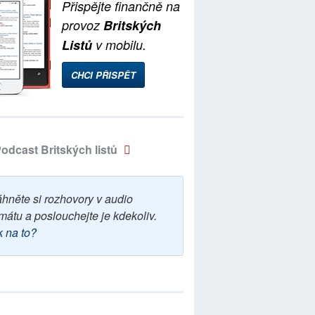
Přispějte finančně na
provoz
Britských
Listů
v mobilu.
CHCI PŘISPĚT
odcast Britských listů
áhněte si rozhovory v audio
mátu a poslouchejte je kdekoliv.
k na to?