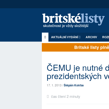
AKTUÁLNÍ VYDÁNÍ
ARCHIV
ROZ
Britské listy plně 
ČEMU je nutné dá
prezidentských v
17. 1. 2013 /
Štěpán Kotrba
čas čtení 2 minuty