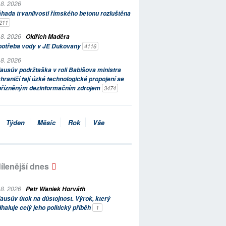
 8. 2026
hada trvanlivosti římského betonu rozluštěna
211
 8. 2026
Oldřich Maděra
potřeba vody v JE Dukovany
4116
 8. 2026
ausův podržtaška v roli Babišova ministra
hraničí tají úzké technologické propojení se
přízněným dezinformačním zdrojem
3474
Týden
Měsíc
Rok
Vše
ílenější dnes
 8. 2026
Petr Waniek Horváth
ausův útok na důstojnost. Výrok, který
haluje celý jeho politický příběh
1