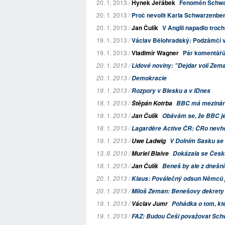
20. 1. 2013 /
Hynek Jeřábek
Fenomén Schwarz
20. 1. 2013 /
Proč nevolit Karla Schwarzenberg
20. 1. 2013 /
Jan Čulík
V Anglii napadlo troch
19. 1. 2013 /
Václav Bělohradský: Podzámčí v
19. 1. 2013 /
Vladimír Wagner
Pár komentářů
20. 1. 2013 /
Lidové noviny: "Dejdar volí Zeman
20. 1. 2013 /
Demokracie
19. 1. 2013 /
Rozpory v
Blesku
a v
IDnes
18. 1. 2013 /
Štěpán Kotrba
BBC má mezináro
19. 1. 2013 /
Jan Čulík
Obávám se, že BBC je
18. 1. 2013 /
Lagardère Active ČR: ČRo nevh
19. 1. 2013 /
Uwe Ladwig
V Dolním Sasku se 
13. 9. 2010 /
Muriel Blaive
Dokázala se Česká
18. 1. 2013 /
Jan Čulík
Beneš by ale z dnešní
20. 1. 2013 /
Klaus: Poválečný odsun Němců je
20. 1. 2013 /
Miloš Zeman: Benešovy dekrety 
19. 1. 2013 /
Václav Jumr
Pohádka o tom, kt
19. 1. 2013 /
FAZ: Budou Češi považovat Sch