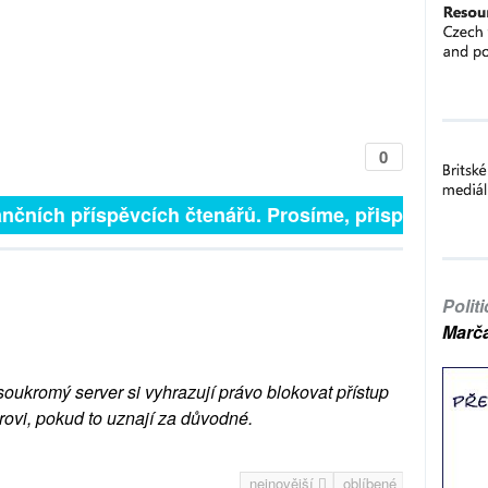
0
nčních příspěvcích čtenářů. Prosíme, přispějte. ➥
Polit
Marč
soukromý server si vyhrazují právo blokovat přístup
rovi, pokud to uznají za důvodné.
nejnovější
oblíbené