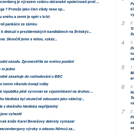
enberg je výrazem vzdoru občanské společnosti proti ...
Po
a ? Protože jako člen vlády nese sp...
67
v
u sněhu a země je opět v krizi
2.
olí pankáče ze zámku
Tr
 k diskuzi o prezidentských kandidátech na
Britskýc...
S
a. Skončili jsme s tebou, vzkáz...
3.
Dů
tu
za
dní ostudu. Zpronevěřila se svému poslání
1.
 to jedno
M
odně zasahuje do rozhodování o BBC
an
o tomto víkendu konají volby
4.
 republika plně vyrovnat se vzpomínkami na druhou ...
No
Te
ho hlediska byl skutečně odsouzen jako válečný...
vá
 z dnešního hlediska nepřijatelný
2.
jsou vyhaslé
P
erak kníže Karel Benešovy dekrety vymazal
za
s
warzenbergovy výroky o odsunu Němců za...