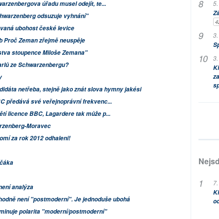
5.
arzenbergova úřadu musel odejít, te...
Zá
chwarzenberg odsuzuje vyhnání"
4
ovaná ubohost české levice
3.
eb Proč Zeman zřejmě neuspěje
S
stva stoupence Miloše Zemana"
3.
rlů ze Schwarzenbergu?
Kl
za
y
s
idáta netřeba, stejně jako znát slova hymny jakési
C předává své veřejnoprávní frekvenc...
tí licence BBC, Lagardere tak může p...
arzenberg-Moravec
omí za rok 2012 odhaleni!
Nejsd
ičáka
7.
není analýza
Kl
zhodně není "postmoderní". Je jednoduše ubohá
od
ominuje polarita "moderní/postmoderní"