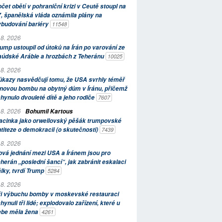
čet obětí v pohraniční krizi v Ceutě stoupl na
, španělská vláda oznámila plány na
ybudování bariéry
11548
 8. 2026
ump ustoupil od útoků na Írán po varování ze
aúdské Arábie a hrozbách z Teheránu
10025
 8. 2026
kazy nasvědčují tomu, že USA svrhly téměř
novou bombu na obytný dům v Íránu, přičemž
hynulo dvouleté dítě a jeho rodiče
7607
 8. 2026
Bohumil Kartous
acinka jako orwellovský pěšák trumpovské
titeze o demokracii (o skutečnosti)
7439
 8. 2026
vá jednání mezi USA a Íránem jsou pro
herán „poslední šancí“, jak zabránit eskalaci
lky, tvrdí Trump
5284
 8. 2026
ři výbuchu bomby v moskevské restauraci
hynuli tři lidé; explodovalo zařízení, které u
ebe měla žena
4261