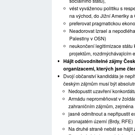
sociálního státu),
vést vyváženou politiku s resp
na východ, do Jižní Ameriky a 
preferovat pragmatickou ekon
Neadorovat Izrael a nepodléhat
Palestiny v OSN)
neukončení legitimizace státu
projektům, rozdmýchávajícím 
Hájit odůvodnitelné zájmy České 
organizacemi, kterých jsme čl
Dvojí občanství kandidáta je nepřij
českým zájmům musí být absolutn
Nedopustit uzavření konkordát
Armádu neproměňovat v žoldáck
zahraničním zájmům, zejména
jasně odmítnout a nepřipustit ex
pronajatém území (Brdy, RFE)
Na druhé straně nebát se hájit 