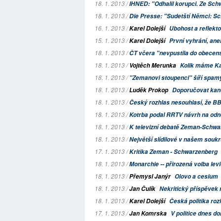
18. 1. 2013 /
IHNED: "Odhalil korupci. Ze Schw
18. 1. 2013 /
Die Presse: "Sudetští Němci: S
16. 1. 2013 /
Karel Dolejší
Ubohost a reflekt
15. 1. 2013 /
Karel Dolejší
První vyhrání, an
18. 1. 2013 /
ČT včera "nevpustila do obecen
18. 1. 2013 /
Vojtěch Merunka
Kolik máme Ka
18. 1. 2013 /
"Zemanovi stoupenci" šíří spam
18. 1. 2013 /
Luděk Prokop
Doporučovat kand
18. 1. 2013 /
Český rozhlas nesouhlasí, že BB
18. 1. 2013 /
Kotrba podal RRTV návrh na odně
18. 1. 2013 /
K televizní debatě Zeman-Schw
18. 1. 2013 /
Největší slídilové v našem soukr
17. 1. 2013 /
Kritika Zeman - Schwarzenberg
18. 1. 2013 /
Monarchie -- přirozená volba lev
18. 1. 2013 /
Přemysl Janýr
Olovo a cesium
18. 1. 2013 /
Jan Čulík
Nekritický příspěvek 
18. 1. 2013 /
Karel Dolejší
Česká politika ro
17. 1. 2013 /
Jan Komrska
V politice dnes d