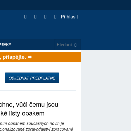
Přihlásit
PĚVKY
řispějte. ➥
OBJEDNAT PŘEDPLATNÉ
hno, vůči čemu jsou
ské listy opakem
ním obsahem současných novin je
ionalizované zpravodajství zpracované