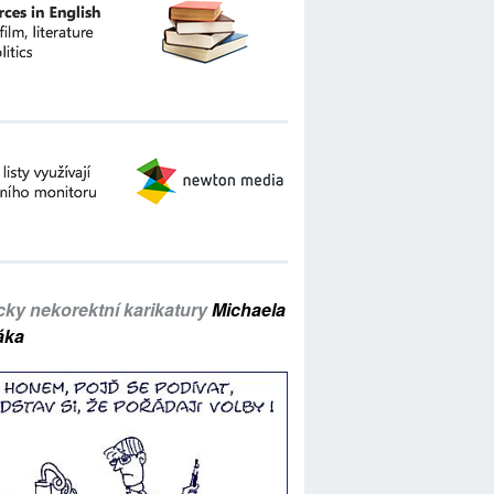
icky nekorektní karikatury
Michaela
áka