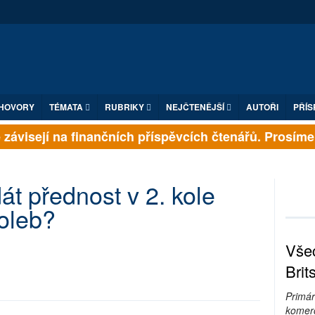
HOVORY
TÉMATA
RUBRIKY
NEJČTENĚJŠÍ
AUTOŘI
PŘÍS
závisejí na finančních příspěvcích čtenářů. Prosíme, p
t přednost v 2. kole
oleb?
Všec
Brit
Primár
komerc