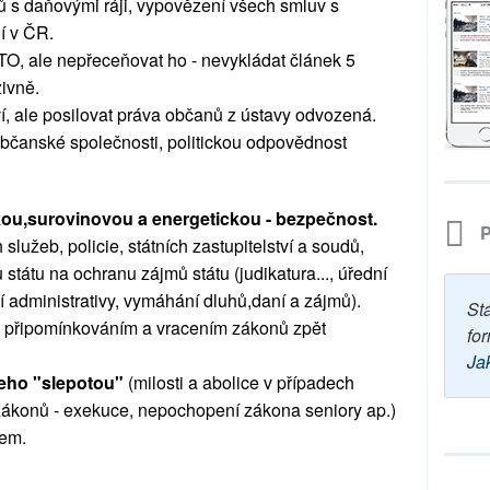
ů s daňovými ráji, vypovězení všech smluv s
í v ČR.
TO, ale nepřeceňovat ho - nevykládat článek 5
ivně.
í, ale posilovat práva občanů z ústavy odvozená.
 občanské společnosti, politickou odpovědnost
ckou,surovinovou a energetickou - bezpečnost.
P
služeb, policie, státních zastupitelství a soudů,
státu na ochranu zájmů státu (judikatura..., úřední
í administrativy, vymáhání dluhů,daní a zájmů).
St
vě připomínkováním a vracením zákonů zpět
for
Ja
jeho "slepotou"
(milosti a abolice v případech
zákonů - exekuce, nepochopení zákona seniory ap.)
em.