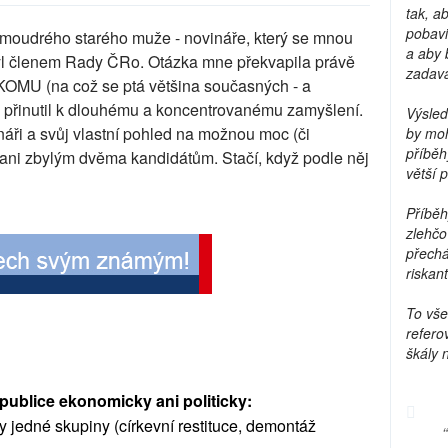
tak, a
pobavi
 moudrého starého muže - novináře, který se mnou
a aby 
byl členem Rady ČRo. Otázka mne překvapila právě
zadava
OMU (na což se ptá většina současných - a
e přinutil k dlouhému a koncentrovanému zamyšlení.
Výsled
náři a svůj vlastní pohled na možnou moc (či
by moh
příběh
ani zbylým dvěma kandidátům. Stačí, když podle něj
větší 
Příběh
zlehčo
přechá
riskant
To vše
refero
škály 
ublice ekonomicky ani politicky:
y jedné skupiny (církevní restituce, demontáž