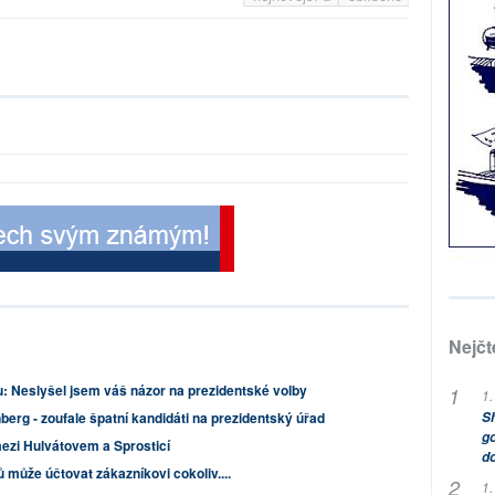
Nejčt
tu: Neslyšel jsem váš názor na prezidentské volby
1.
Sh
rg - zoufale špatní kandidáti na prezidentský úřad
go
ezi Hulvátovem a Sprosticí
do
ů může účtovat zákazníkovi cokoliv....
1.