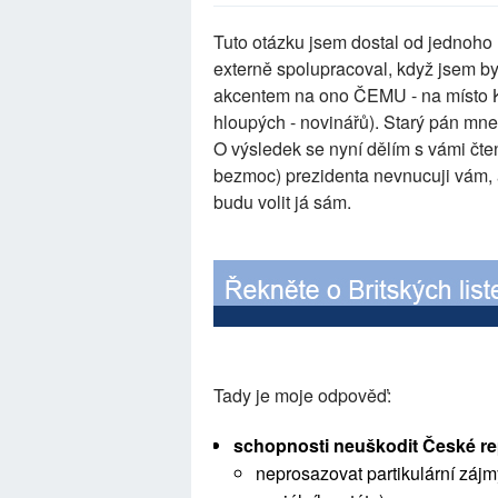
Tuto otázku jsem dostal od jednoho
externě spolupracoval, když jsem 
akcentem na ono ČEMU - na místo K
hloupých - novinářů). Starý pán mn
O výsledek se nyní dělím s vámi čte
bezmoc) prezidenta nevnucuji vám, 
budu volit já sám.
Tady je moje odpověď:
schopnosti neuškodit České rep
neprosazovat partikulární zájm