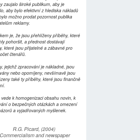
by zaujalo široké publikum, aby je
lo, aby bylo efektivní z hlediska nákladů
bylo možno prodat pozornost publika
telům reklamy.
kem je, že jsou přehlíženy příběhy, které
ly pohoršit, a přednost dostávají
y, které jsou přijatelné a zábavné pro
počet čtenářů.
y, jejichž zpracování je nákladné, jsou
vány nebo opomíjeny, nevšímavě jsou
zeny také ty příběhy, které jsou finančně
ní.
 vede k homogenizaci obsahu novin, k
vání o bezpečných otázkách a omezení
názorů a vyjadřovaných myšlenek.
R.G. Picard, (2004)
“Commercialism and newspaper