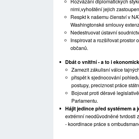
Rozvázání diplomatických styk
nimi,vyhoštění jejich zastoupen
Respkt k našemu členství v NA
Washingtonské smlouvy extenz
Nedestruovat ústavní soudnictv
Inspirovat a rozšiřovat prostor
občanů.
Dbát o vnitřní - a to i ekonomi
Zamezit zákulisní válce tajných 
přispět k sjednocování pohledu 
postupy, preciznost práce státn
Bojovat proti děravé legislati
Parlamentu.
Hájit jedince před systémem a 
extrémní neodůvodněné tvrdosti 
- koordinace práce s ombudsman