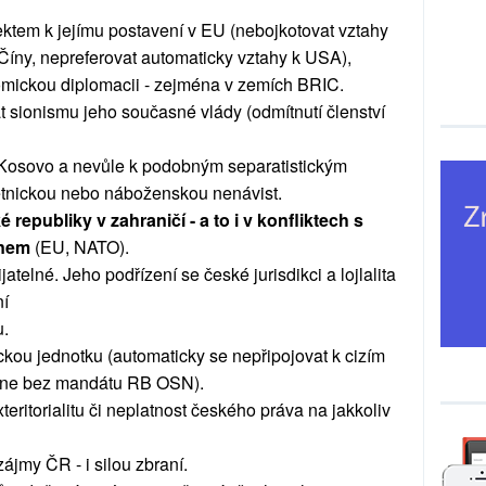
ektem k jejímu postavení v EU (nebojkotovat vztahy
Číny, nepreferovat automaticky vztahy k USA),
omickou diplomacii - zejména v zemích BRIC.
 sionismu jeho současné vlády (odmítnutí členství
 Kosovo a nevůle k podobným separatistickým
etnickou nebo náboženskou nenávist.
republiky v zahraničí - a to i v konfliktech s
enem
(EU, NATO).
atelné. Jeho podřízení se české jurisdikci a lojlalita
í
u.
ou jednotku (automaticky se nepřipojovat k cizím
 ne bez mandátu RB OSN).
teritorialitu či neplatnost českého práva na jakkoliv
zájmy ČR - i silou zbraní.