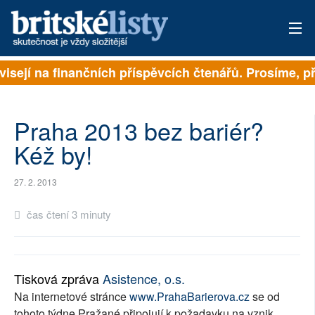
visejí na finančních příspěvcích čtenářů. Prosíme, př
PŘIHLÁSIT
AKTUÁLNÍ VYDÁNÍ
Praha 2013 bez bariér?
ARCHIV
Kéž by!
ROZHOVORY
27. 2. 2013
TÉMATA
čas čtení 3 minuty
NEJČTENĚJŠÍ ZA 7 DNÍ
AUTOŘI
Tisková zpráva
Asistence, o.s.
Na internetové stránce
www.PrahaBarierova.cz
se od
PŘÍSPĚVKY NA PROVOZ
tohoto týdne Pražané připojují k požadavku na vznik