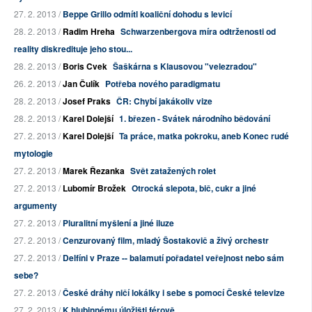
27. 2. 2013 /
Beppe Grillo odmítl koaliční dohodu s levicí
28. 2. 2013 /
Radim Hreha
Schwarzenbergova míra odtrženosti od
reality diskredituje jeho stou...
28. 2. 2013 /
Boris Cvek
Šaškárna s Klausovou "velezradou"
26. 2. 2013 /
Jan Čulík
Potřeba nového paradigmatu
28. 2. 2013 /
Josef Praks
ČR: Chybí jakákoliv vize
28. 2. 2013 /
Karel Dolejší
1. březen - Svátek národního bědování
27. 2. 2013 /
Karel Dolejší
Ta práce, matka pokroku, aneb Konec rudé
mytologie
27. 2. 2013 /
Marek Řezanka
Svět zatažených rolet
27. 2. 2013 /
Lubomír Brožek
Otrocká slepota, bič, cukr a jiné
argumenty
27. 2. 2013 /
Pluralitní myšlení a jiné iluze
27. 2. 2013 /
Cenzurovaný film, mladý Šostakovič a živý orchestr
27. 2. 2013 /
Delfíni v Praze -- balamutí pořadatel veřejnost nebo sám
sebe?
27. 2. 2013 /
České dráhy ničí lokálky i sebe s pomocí České televize
27. 2. 2013 /
K hlubinnému úložišti férově