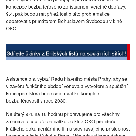
koncepce bezbariérového zpřístupnění veřejné dopravy.
SOCIÁLNÍ SÍTĚ
9.4. pak budou mít příležitost o této problematice
debatovat s primátorem Bohuslavem Svobodou v kině
RUBRIKY
OKO.
PLNÁ VERZE STRÁNEK
Asistence o.s. vybízí Radu hlavního města Prahy, aby se
v závěru funkčního období věnovala vytvoření a spuštění
koncepce, která bude směřovat ke kompletní
bezbariérovosti v roce 2030.
Na úterý 9.4. na 18 hodinu připravujeme pro všechny
zájemce o tuto problematiku do kina OKO premiéru
krátkého dokumentárního filmu srovnávajícího přístupnost
i postoje města Vídně a Prahy. Následovat bude debata