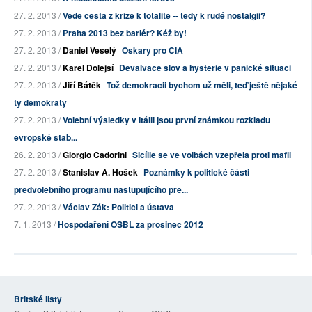
27. 2. 2013 /
Vede cesta z krize k totalitě -- tedy k rudé nostalgii?
27. 2. 2013 /
Praha 2013 bez bariér? Kéž by!
27. 2. 2013 /
Daniel Veselý
Oskary pro CIA
27. 2. 2013 /
Karel Dolejší
Devalvace slov a hysterie v panické situaci
27. 2. 2013 /
Jiří Bátěk
Tož demokracii bychom už měli, teď ještě nějaké
ty demokraty
27. 2. 2013 /
Volební výsledky v Itálii jsou první známkou rozkladu
evropské stab...
26. 2. 2013 /
Giorgio Cadorini
Sicílie se ve volbách vzepřela proti mafii
27. 2. 2013 /
Stanislav A. Hošek
Poznámky k politické části
předvolebního programu nastupujícího pre...
27. 2. 2013 /
Václav Žák: Politici a ústava
7. 1. 2013 /
Hospodaření OSBL za prosinec 2012
Britské listy