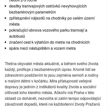
desítky tramvajových ostrůvků nevyhovujících
bezbariérovým parametrům
zpřístupnění nájezdů na chodníky po celém území
města
pokračující obnova vozového parku tramvají a
autobusů
značení cest k výtahům do metra na chodnících
spára mezi nástupištěm a vozem metra
Třetina obyvatel města aktuálně, a během svého života
každý, profituje z bezbariérových úprav. Kromě lidí se
zdravotním postižením to jsou zejména senioři a rodiny
s malými dětmi v kočárku. Míra přístupnosti veřejné
dopravy je jedním z indikátorů kvality života a sociální
citlivosti toho kterého města. Ačkoliv má Praha v této
oblasti co dohánět, nezvolila si zatím tempo odpovídající
závažnosti dopadů, které na každodenní životy Pražanů