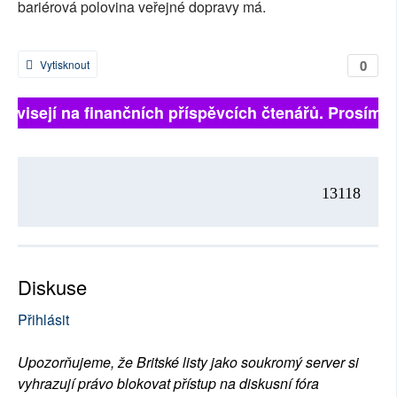
bariérová polovina veřejné dopravy má.
0
Vytisknout
 závisejí na finančních příspěvcích čtenářů. Prosíme, 
13118
Diskuse
Přihlásit
Upozorňujeme, že Britské listy jako soukromý server si
vyhrazují právo blokovat přístup na diskusní fóra