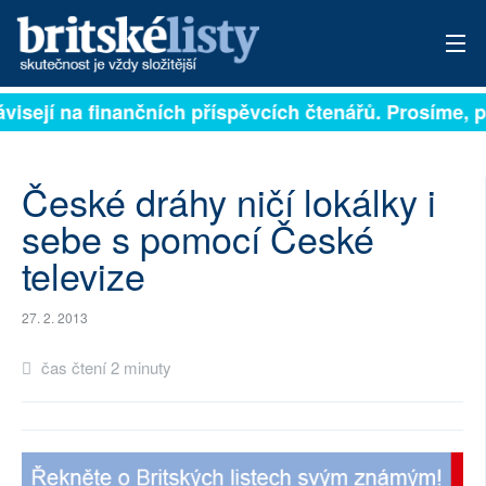
ávisejí na finančních příspěvcích čtenářů. Prosíme, př
PŘIHLÁSIT
AKTUÁLNÍ VYDÁNÍ
České dráhy ničí lokálky i
ARCHIV
sebe s pomocí České
televize
ROZHOVORY
TÉMATA
27. 2. 2013
NEJČTENĚJŠÍ ZA 7 DNÍ
čas čtení 2 minuty
AUTOŘI
PŘÍSPĚVKY NA PROVOZ