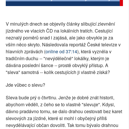
SOCIÁLNÍ SÍTĚ
RUBRIKY
V minulých dnech se objevily články slibující zlevnění
jízdného ve vlacích ČD na lokálních tratích. Cestující
PLNÁ VERZE STRÁNEK
neznalý poměrů snad i zajásá, ale jako obvykle je za
vším něco skryto. Následovala reportáž České televize v
hlavních zprávách (
online od 37:14
), která vyzněla v
tradičním duchu -- "nevýdělečné" lokálky, kterým je
dávána poslední šance -- prostě obvyklý přístup. A
"sleva" samotná -- kolik cestujících ji vlastně získá?
Jde vůbec o slevu?
Sleva bude prý o čtvrtinu. Jenže je dobré znát historii,
abychom věděli, z čeho se to vlastně "slevuje". Kdysi,
dávno pradávno tomu, se dalo drahou cestovati bez karet
slevových za jízdné, které si mohl i obyčejný příliš
nevydělávající občan dovoliti. Tak tomu bývalo drahnou