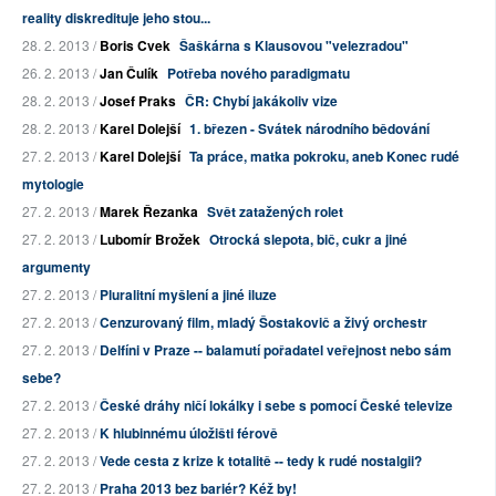
reality diskredituje jeho stou...
28. 2. 2013 /
Boris Cvek
Šaškárna s Klausovou "velezradou"
26. 2. 2013 /
Jan Čulík
Potřeba nového paradigmatu
28. 2. 2013 /
Josef Praks
ČR: Chybí jakákoliv vize
28. 2. 2013 /
Karel Dolejší
1. březen - Svátek národního bědování
27. 2. 2013 /
Karel Dolejší
Ta práce, matka pokroku, aneb Konec rudé
mytologie
27. 2. 2013 /
Marek Řezanka
Svět zatažených rolet
27. 2. 2013 /
Lubomír Brožek
Otrocká slepota, bič, cukr a jiné
argumenty
27. 2. 2013 /
Pluralitní myšlení a jiné iluze
27. 2. 2013 /
Cenzurovaný film, mladý Šostakovič a živý orchestr
27. 2. 2013 /
Delfíni v Praze -- balamutí pořadatel veřejnost nebo sám
sebe?
27. 2. 2013 /
České dráhy ničí lokálky i sebe s pomocí České televize
27. 2. 2013 /
K hlubinnému úložišti férově
27. 2. 2013 /
Vede cesta z krize k totalitě -- tedy k rudé nostalgii?
27. 2. 2013 /
Praha 2013 bez bariér? Kéž by!