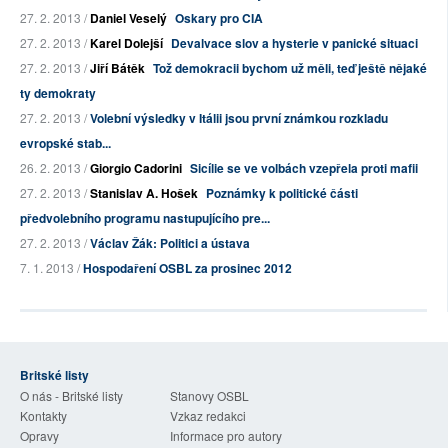
27. 2. 2013 /
Daniel Veselý
Oskary pro CIA
27. 2. 2013 /
Karel Dolejší
Devalvace slov a hysterie v panické situaci
27. 2. 2013 /
Jiří Bátěk
Tož demokracii bychom už měli, teď ještě nějaké
ty demokraty
27. 2. 2013 /
Volební výsledky v Itálii jsou první známkou rozkladu
evropské stab...
26. 2. 2013 /
Giorgio Cadorini
Sicílie se ve volbách vzepřela proti mafii
27. 2. 2013 /
Stanislav A. Hošek
Poznámky k politické části
předvolebního programu nastupujícího pre...
27. 2. 2013 /
Václav Žák: Politici a ústava
7. 1. 2013 /
Hospodaření OSBL za prosinec 2012
Britské listy
O nás - Britské listy
Stanovy OSBL
Kontakty
Vzkaz redakci
Opravy
Informace pro autory