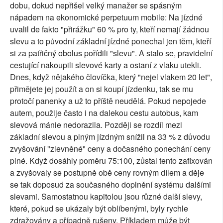
dobu, dokud nepřišel velký manažer se spásným
nápadem na ekonomické perpetuum mobile: Na jízdné
uvalil de fakto "přirážku" 60 % pro ty, kteří nemají žádnou
slevu a to původní základní jízdné ponechal jen těm, kteří
si za patřičný obolus pořídili "slevu". A stalo se, pravidelní
cestující nakoupili slevové karty a ostaní z vlaku utekli.
Dnes, když nějakého človíčka, který "nejel vlakem 20 let",
přimějete jej použít a on si koupí jízdenku, tak se mu
protočí panenky a už to příště neudělá. Pokud nepojede
autem, použije často i na dalekou cestu autobus, kam
slevová mánie nedorazila. Později se rozdíl mezi
základní slevou a plným jízdným snížil na 33 % z důvodu
zvyšování "zlevněné" ceny a dočasného ponechání ceny
plné. Když dosáhly poměru 75:100, zůstal tento zafixován
a zvyšovaly se postupně obě ceny rovným dílem a děje
se tak doposud za současného doplnění systému dalšími
slevami. Samostatnou kapitolou jsou různé další slevy,
které, pokud se ukázaly být oblíbenými, byly rychle
zdražovány a případně rušeny. Příkladem může být