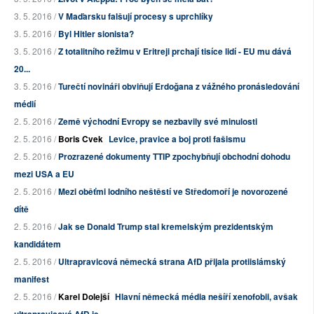
3. 5. 2016 /
V Maďarsku falšují procesy s uprchlíky
3. 5. 2016 /
Byl Hitler sionista?
3. 5. 2016 /
Z totalitního režimu v Eritreji prchají tisíce lidí - EU mu dává
20...
3. 5. 2016 /
Turečtí novináři obviňují Erdoğana z vážného pronásledování
médií
2. 5. 2016 /
Země východní Evropy se nezbavily své minulosti
2. 5. 2016 /
Boris Cvek
Levice, pravice a boj proti fašismu
2. 5. 2016 /
Prozrazené dokumenty TTIP zpochybňují obchodní dohodu
mezi USA a EU
2. 5. 2016 /
Mezi oběťmi lodního neštěstí ve Středomoří je novorozené
dítě
2. 5. 2016 /
Jak se Donald Trump stal kremelským prezidentským
kandidátem
2. 5. 2016 /
Ultrapravicová německá strana AfD přijala protiislámský
manifest
2. 5. 2016 /
Karel Dolejší
Hlavní německá média nešíří xenofobii, avšak