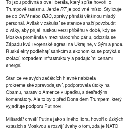
To jsou podivná slova liberála, který spíše hovořil o
Trumpově rasismu. Jenže
RT
je podivné místo. Stylizuje
se do
CNN
nebo
BBC
, zprávy přináší většinou mladý
personál. Avšak v zákulisí se stanice snaží povzbudit
diváky, aby přijali ruskou verzi příběhu v době, kdy se
Moskva proměnila v mezinárodního páriu, odcizila se
Západu kvůli vojenské agresi na Ukrajině, v Sýrii a jinde.
Ruské elity podléhají sankcím a ekonomika se potýká s
izolací, rozpadem infrastruktury a padajícími cenami
energií.
Stanice ve svých začátcích hlavně nabízela
prokremelské zpravodajství, podporovala útoky na
Obamu, narativ o Americe v úpadku, s třetiřadými
komentátory. Ale to bylo před Donaldem Trumpem, který
vyjadřuje podporu Putinovi.
Miliardář chválí Putina jako silného lídra, hovoří o úzkých
vztazích s Moskvou a rozvíjí úvahy o tom, zda je NATO