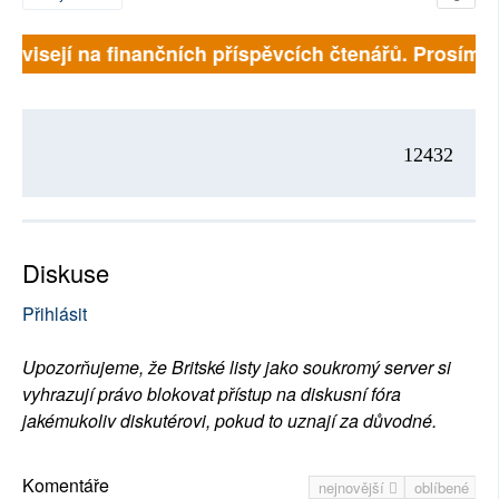
 závisejí na finančních příspěvcích čtenářů. Prosíme, 
12432
Diskuse
Přihlásit
Upozorňujeme, že Britské listy jako soukromý server si
vyhrazují právo blokovat přístup na diskusní fóra
jakémukoliv diskutérovi, pokud to uznají za důvodné.
Komentáře
nejnovější
oblíbené