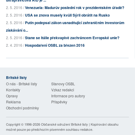
ultrapravicová AfD je ...
2. 5. 2016 /
Venezuela: Madurův poslední rok v prezidentském úřadě?
2. 5. 2016 /
USA se znova musely kvůli Sýrii obrátit na Rusko
2. 5. 2016 /
Putin podepsal zákon usnadňující zahraničním investorům
získávání o...
2. 5. 2016 /
Stane se Itálie překvapivě zachráncem Evropské unie?
2. 4. 2016 /
Hospodaření OSBL za březen 2016
Britské listy
O nás - Britské listy
Stanovy OSBL
Kontakty
Vzkaz redakci
Opravy
Informace pro autory
Reklama
Příspěvky
Obchodní podmínky
Copyright © 1996-2026
Občanské sdružení Britské listy
| Kopírování obsahu
možné pouze po předchozím písemném souhlasu redakce.