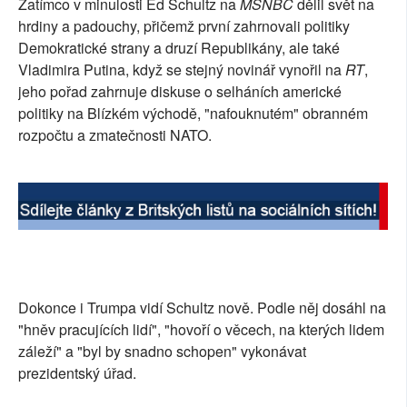
Zatímco v minulosti Ed Schultz na
MSNBC
dělil svět na
SOCIÁLNÍ SÍTĚ
hrdiny a padouchy, přičemž první zahrnovali politiky
Demokratické strany a druzí Republikány, ale také
RUBRIKY
Vladimira Putina, když se stejný novinář vynořil na
RT
,
jeho pořad zahrnuje diskuse o selháních americké
PLNÁ VERZE STRÁNEK
politiky na Blízkém východě, "nafouknutém" obranném
rozpočtu a zmatečnosti NATO.
Dokonce i Trumpa vidí Schultz nově. Podle něj dosáhl na
"hněv pracujících lidí", "hovoří o věcech, na kterých lidem
záleží" a "byl by snadno schopen" vykonávat
prezidentský úřad.