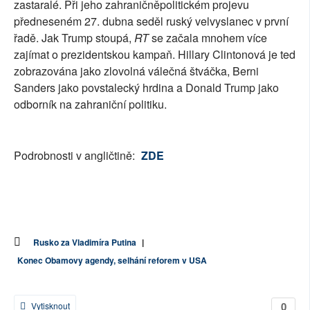
zastaralé. Při jeho zahraničněpolitickém projevu
předneseném 27. dubna seděl ruský velvyslanec v první
řadě. Jak Trump stoupá,
RT
se začala mnohem více
zajímat o prezidentskou kampaň. Hillary Clintonová je teď
zobrazována jako zlovolná válečná štváčka, Berni
Sanders jako povstalecký hrdina a Donald Trump jako
odborník na zahraniční politiku.
Podrobnosti v angličtině:
ZDE
Rusko za Vladimíra Putina
|
Konec Obamovy agendy, selhání reforem v USA
0
Vytisknout