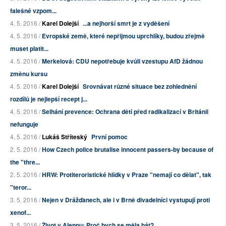
falešné vzpom...
4. 5. 2016 /
Karel Dolejší
...a nejhorší smrt je z vyděšení
4. 5. 2016 /
Evropské země, které nepřijmou uprchlíky, budou zřejmě
muset platit...
4. 5. 2016 /
Merkelová: CDU nepotřebuje kvůli vzestupu AfD žádnou
změnu kursu
4. 5. 2016 /
Karel Dolejší
Srovnávat různé situace bez zohlednění
rozdílů je nejlepší recept j...
4. 5. 2016 /
Selhání prevence: Ochrana dětí před radikalizací v Británii
nefunguje
4. 5. 2016 /
Lukáš Stříteský
První pomoc
2. 5. 2016 /
How Czech police brutalise innocent passers-by because of
the "thre...
2. 5. 2016 /
HRW: Protiteroristické hlídky v Praze "nemají co dělat", tak
"teror...
3. 5. 2016 /
Nejen v Drážďanech, ale i v Brně divadelníci vystupují proti
xenof...
3. 5. 2016 /
Život v Aleppu: Proč bych se měla bát?