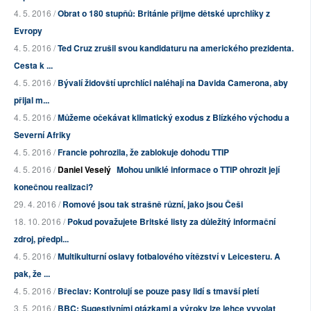
4. 5. 2016 /
Obrat o 180 stupňů: Británie přijme dětské uprchlíky z
Evropy
4. 5. 2016 /
Ted Cruz zrušil svou kandidaturu na amerického prezidenta.
Cesta k ...
4. 5. 2016 /
Bývalí židovští uprchlíci naléhají na Davida Camerona, aby
přijal m...
4. 5. 2016 /
Můžeme očekávat klimatický exodus z Blízkého východu a
Severní Afriky
4. 5. 2016 /
Francie pohrozila, že zablokuje dohodu TTIP
4. 5. 2016 /
Daniel Veselý
Mohou uniklé informace o TTIP ohrozit její
konečnou realizaci?
29. 4. 2016 /
Romové jsou tak strašně různí, jako jsou Češi
18. 10. 2016 /
Pokud považujete Britské listy za důležitý informační
zdroj, předpl...
4. 5. 2016 /
Multikulturní oslavy fotbalového vítězství v Leicesteru. A
pak, že ...
4. 5. 2016 /
Břeclav: Kontrolují se pouze pasy lidí s tmavší pletí
3. 5. 2016 /
BBC: Sugestivními otázkami a výroky lze lehce vyvolat