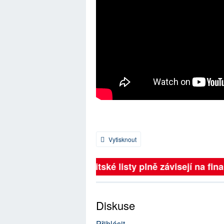
Vytisknout
Britské listy plně závisejí na fina
Diskuse
Přihlásit