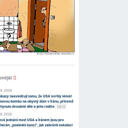
enější
 8. 2026
kazy nasvědčují tomu, že USA svrhly téměř
novou bombu na obytný dům v Íránu, přičemž
hynulo dvouleté dítě a jeho rodiče
12212
 8. 2026
vá jednání mezi USA a Íránem jsou pro
herán „poslední šancí“, jak zabránit eskalaci