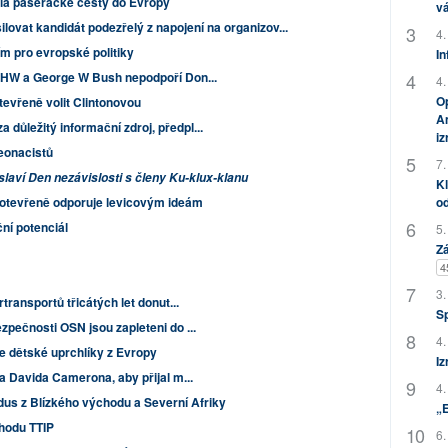
ila pašerácké cesty do Evropy
vá
lovat kandidát podezřelý z napojení na organizov...
4.
m pro evropské politiky
In
e HW a George W Bush nepodpoří Don...
4.
Op
tevřeně volit Clintonovou
Am
a důležitý informační zdroj, předpl...
i
eonacistů
7.
laví Den nezávislosti s členy Ku-klux-klanu
Kl
 otevřeně odporuje levicovým ideám
od
ční potenciál
5.
Zá
4
3.
rtransportů třicátých let donut...
S
ezpečnosti OSN jsou zapleteni do ...
4.
me dětské uprchlíky z Evropy
Iz
na Davida Camerona, aby přijal m...
4.
us z Blízkého východu a Severní Afriky
„
ohodu TTIP
6.