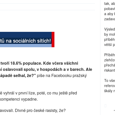
tak, a
pobavi
a aby 
zadava
Výsled
by moh
příběh
větší 
Příběh
zlehčo
 tvoří 18.6% populace. Kde včera všichni
přechá
í oslavovali spolu, v hospodách a v barech. Ale
riskant
Západě selhal, že?"
píše na Facebooku pražský
To vše
refero
škály 
 vyhrál v první lize, poté, co mu ještě před
nekompetenci vypadne.
avovali. Divné pro české rasisty, že?