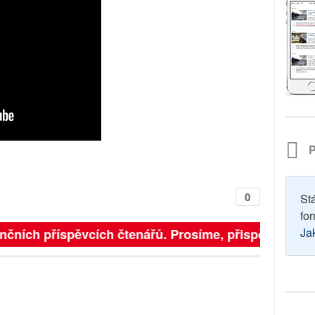
P
0
St
for
Ja
nčních příspěvcích čtenářů. Prosíme, přispějte. ➥