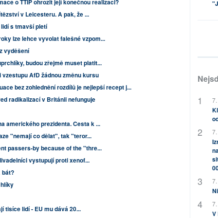
ace o TTIP ohrozit její konečnou realizaci?
"J
tězství v Leicesteru. A pak, že ...
idí s tmavší pletí
ky lze lehce vyvolat falešné vzpom...
e z vyděšení
rchlíky, budou zřejmě muset platit...
i vzestupu AfD žádnou změnu kursu
Nejsd
ace bez zohlednění rozdílů je nejlepší recept j...
d radikalizací v Británii nefunguje
7.
Kl
od
na amerického prezidenta. Cesta k ...
7.
ze "nemají co dělat", tak "teror...
Iz
nt passers-by because of the "thre...
na
si
vadelníci vystupují proti xenof...
0
 bát?
7.
hlíky
Ni
7.
jí tisíce lidí - EU mu dává 20...
V