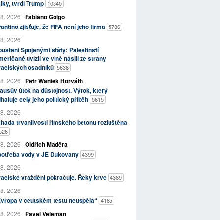
lky, tvrdí Trump
10340
 8. 2026
Fabiano Golgo
fantino zjišťuje, že FIFA není jeho firma
5736
 8. 2026
uštěni Spojenými státy: Palestinští
eričané uvízli ve vlně násilí ze strany
zraelských osadníků
5638
 8. 2026
Petr Waniek Horváth
ausův útok na důstojnost. Výrok, který
haluje celý jeho politický příběh
5615
 8. 2026
hada trvanlivosti římského betonu rozluštěna
526
 8. 2026
Oldřich Maděra
potřeba vody v JE Dukovany
4399
 8. 2026
raelské vraždění pokračuje. Řeky krve
4389
 8. 2026
Evropa v ceutském testu neuspěla“
4185
 8. 2026
Pavel Veleman