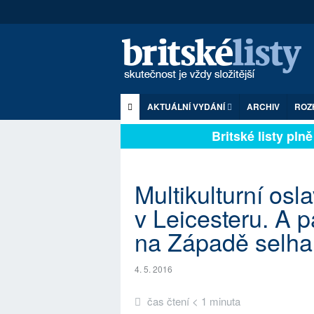
AKTUÁLNÍ VYDÁNÍ
ARCHIV
ROZ
Britské listy plně 
Multikulturní osl
v Leicesteru. A p
na Západě selhal.
4. 5. 2016
čas čtení < 1 minuta