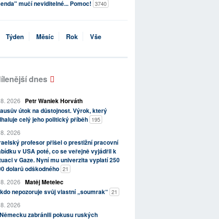
enda" mučí neviditelné... Pomoc!
3740
Týden
Měsíc
Rok
Vše
ílenější dnes
 8. 2026
Petr Waniek Horváth
ausův útok na důstojnost. Výrok, který
haluje celý jeho politický příběh
195
 8. 2026
raelský profesor přišel o prestižní pracovní
bídku v USA poté, co se veřejně vyjádřil k
tuaci v Gaze. Nyní mu univerzita vyplatí 250
00 dolarů odškodného
21
 8. 2026
Matěj Metelec
kdo nepozoruje svůj vlastní „soumrak“
21
 8. 2026
 Německu zabránili pokusu ruských