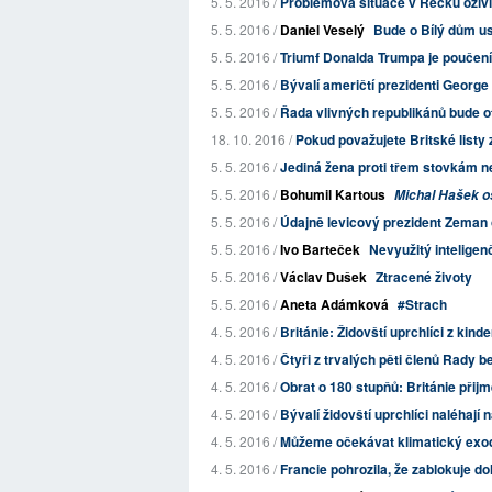
5. 5. 2016 /
Problémová situace v Řecku oživ
5. 5. 2016 /
Daniel Veselý
Bude o Bílý dům usi
5. 5. 2016 /
Triumf Donalda Trumpa je poučení
5. 5. 2016 /
Bývalí američtí prezidenti Georg
5. 5. 2016 /
Řada vlivných republikánů bude o
18. 10. 2016 /
Pokud považujete Britské listy z
5. 5. 2016 /
Jediná žena proti třem stovkám n
5. 5. 2016 /
Bohumil Kartous
Michal Hašek os
5. 5. 2016 /
Údajně levicový prezident Zeman
5. 5. 2016 /
Ivo Barteček
Nevyužitý inteligen
5. 5. 2016 /
Václav Dušek
Ztracené životy
5. 5. 2016 /
Aneta Adámková
#Strach
4. 5. 2016 /
Británie: Židovští uprchlíci z kinde
4. 5. 2016 /
Čtyři z trvalých pěti členů Rady b
4. 5. 2016 /
Obrat o 180 stupňů: Británie přij
4. 5. 2016 /
Bývalí židovští uprchlíci naléhají 
4. 5. 2016 /
Můžeme očekávat klimatický exod
4. 5. 2016 /
Francie pohrozila, že zablokuje d