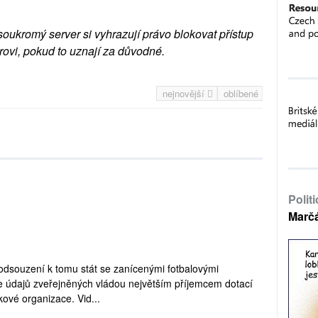
soukromý server si vyhrazují právo blokovat přístup
rovi, pokud to uznají za důvodné.
nejnovější
oblíbené
Polit
Marč
u odsouzení k tomu stát se zanícenými fotbalovými
le údajů zveřejněných vládou největším příjemcem dotací
kové organizace. Vid...