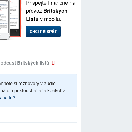
Přispějte finančně na
provoz
Britských
v mobilu.
Listů
CHCI PŘISPĚT
odcast Britských listů
áhněte si rozhovory v audio
mátu a poslouchejte je kdekoliv.
k na to?