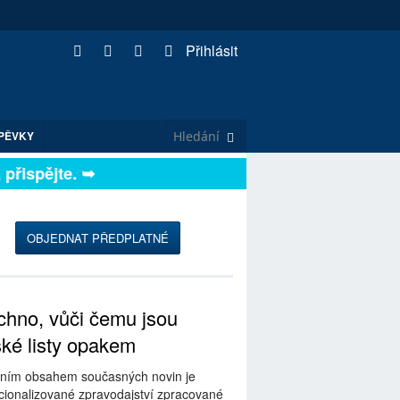
Přihlásit
PĚVKY
řispějte. ➥
OBJEDNAT PŘEDPLATNÉ
hno, vůči čemu jsou
ské listy opakem
ním obsahem současných novin je
ionalizované zpravodajství zpracované