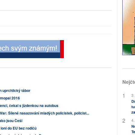
Nejčt
n uprchlický tábor
3.
amopal 2016
Dů
orenci, čekal s jízdenkou na autobus
tu
za
ar: Šílené nasazování mladých policistek, policist...
4.
ako jsou Češi
No
 loni do EU bez rodičů
Te