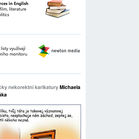
icky nekorektní karikatury
Michaela
áka