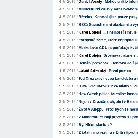
4. 5. 2016 /
Daniel Veselý
Mohou uniklé inform
4. 5. 2016 /
Multikulturní oslavy fotbalového ví
4. 5. 2016 /
Břeclav: Kontrolují se pouze pasy l
3. 5. 2016 /
BBC: Sugestivními otázkami a výro
4. 5. 2016 /
Karel Dolejší
...a nejhorší smrt j
4. 5. 2016 /
Evropské země, které nepřijmou up
4. 5. 2016 /
Merkelová: CDU nepotřebuje kvůl
4. 5. 2016 /
Karel Dolejší
Srovnávat různé situ
4. 5. 2016 /
Selhání prevence: Ochrana dětí pře
4. 5. 2016 /
Lukáš Stříteský
První pomoc
4. 5. 2016 /
Ted Cruz zrušil svou kandidaturu 
2. 5. 2016 /
HRW: Protiteroristické hlídky v Pra
2. 5. 2016 /
How Czech police brutalise innoce
3. 5. 2016 /
Nejen v Drážďanech, ale i v Brně di
3. 5. 2016 /
Život v Aleppu: Proč bych se měla
3. 5. 2016 /
V Maďarsku falšují procesy s uprc
3. 5. 2016 /
Byl Hitler sionista?
3. 5. 2016 /
Z totalitního režimu v Eritreji prcha