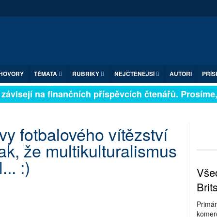
HOVORY
TÉMATA
RUBRIKY
NEJČTENĚJŠÍ
AUTOŘI
PŘÍS
závisejí na finančních příspěvcích čtenářů. Prosíme, p
avy fotbalového vítězství
ak, že multikulturalismus
.. :)
Všec
Brit
Primár
komerc