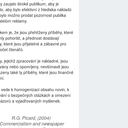
by zaujalo široké publikum, aby je
lo, aby bylo efektivní z hlediska nákladů
bylo možno prodat pozornost publika
telům reklamy.
kem je, že jsou přehlíženy příběhy, které
ly pohoršit, a přednost dostávají
y, které jsou přijatelné a zábavné pro
počet čtenářů.
y, jejichž zpracování je nákladné, jsou
vány nebo opomíjeny, nevšímavě jsou
zeny také ty příběhy, které jsou finančně
ní.
 vede k homogenizaci obsahu novin, k
vání o bezpečných otázkách a omezení
názorů a vyjadřovaných myšlenek.
R.G. Picard, (2004)
“Commercialism and newspaper