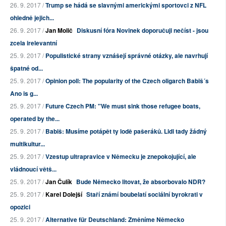
26. 9. 2017 /
Trump se hádá se slavnými americkými sportovci z NFL
ohledně jejich...
26. 9. 2017 /
Jan Molič
Diskusní fóra Novinek doporučuji nečíst - jsou
zcela irelevantní
25. 9. 2017 /
Populistické strany vznášejí správné otázky, ale navrhují
špatné od...
25. 9. 2017 /
Opinion poll: The popularity of the Czech oligarch Babiš´s
Ano is g...
25. 9. 2017 /
Future Czech PM: "We must sink those refugee boats,
operated by the...
25. 9. 2017 /
Babiš: Musíme potápět ty lodě pašeráků. Lidi tady žádný
multikultur...
25. 9. 2017 /
Vzestup ultrapravice v Německu je znepokojující, ale
vládnoucí větš...
25. 9. 2017 /
Jan Čulík
Bude Německo litovat, že absorbovalo NDR?
25. 9. 2017 /
Karel Dolejší
Staří známí boubelatí sociální byrokrati v
opozici
25. 9. 2017 /
Alternative für Deutschland: Změníme Německo