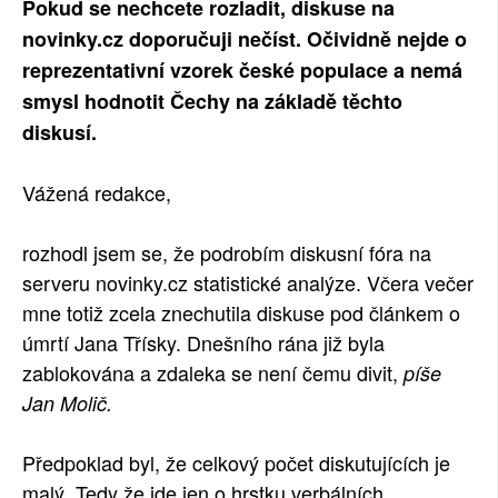
Pokud se nechcete rozladit, diskuse na
SOCIÁLNÍ SÍTĚ
novinky.cz doporučuji nečíst. Očividně nejde o
reprezentativní vzorek české populace a nemá
RUBRIKY
smysl hodnotit Čechy na základě těchto
diskusí.
PLNÁ VERZE STRÁNEK
Vážená redakce,
rozhodl jsem se, že podrobím diskusní fóra na
serveru novinky.cz statistické analýze. Včera večer
mne totiž zcela znechutila diskuse pod článkem o
úmrtí Jana Třísky. Dnešního rána již byla
zablokována a zdaleka se není čemu divit,
píše
Jan Molič.
Předpoklad byl, že celkový počet diskutujících je
malý. Tedy že jde jen o hrstku verbálních