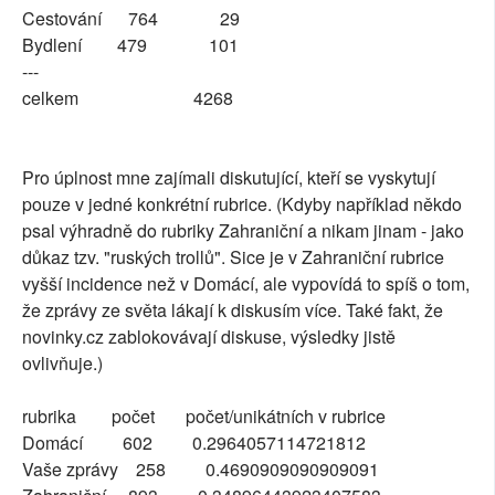
Cestování 764 29
Bydlení 479 101
---
celkem 4268
Pro úplnost mne zajímali diskutující, kteří se vyskytují
pouze v jedné konkrétní rubrice. (Kdyby například někdo
psal výhradně do rubriky Zahraniční a nikam jinam - jako
důkaz tzv. "ruských trollů". Sice je v Zahraniční rubrice
vyšší incidence než v Domácí, ale vypovídá to spíš o tom,
že zprávy ze světa lákají k diskusím více. Také fakt, že
novinky.cz zablokovávají diskuse, výsledky jistě
ovlivňuje.)
rubrika počet počet/unikátních v rubrice
Domácí 602 0.2964057114721812
Vaše zprávy 258 0.4690909090909091