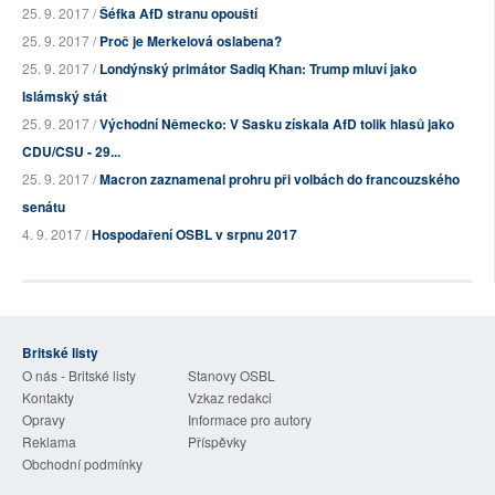
25. 9. 2017 /
Šéfka AfD stranu opouští
25. 9. 2017 /
Proč je Merkelová oslabena?
25. 9. 2017 /
Londýnský primátor Sadiq Khan: Trump mluví jako
Islámský stát
25. 9. 2017 /
Východní Německo: V Sasku získala AfD tolik hlasů jako
CDU/CSU - 29...
25. 9. 2017 /
Macron zaznamenal prohru při volbách do francouzského
senátu
4. 9. 2017 /
Hospodaření OSBL v srpnu 2017
Britské listy
O nás - Britské listy
Stanovy OSBL
Kontakty
Vzkaz redakci
Opravy
Informace pro autory
Reklama
Příspěvky
Obchodní podmínky