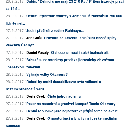
28. 9. 2017 /
Babiš: "Dělníci u mě mají 23 210 Kč." Přitom inzeruje práci
za 14 5...
28. 9. 2017 /
Oxfam: Epidemie cholery v Jemenu už zachvátila 750 000
lidí. Je nej...
27. 9. 2017 /
Jediní přeživší z rodiny Rohingyů...
27. 9. 2017 /
Jan Čulík
Provalila se stavidla. Zničí vlna hnědé špíny
všechny Čechy?
27. 9. 2017 /
Daniel Veselý
O zhoubné moci intelektuálních elit
28. 9. 2017 /
Britské supermarkety prodávají drasticky zlevněnou
"nehezkou" zeleninu
28. 9. 2017 /
Vyhraje volby Okamura?
28. 9. 2017 /
Roboti by mohli destabilizovat svět válkami a
nezaměstnaností, varu...
27. 9. 2017 /
Boris Cvek
Čisté jádro nacismu
27. 9. 2017 /
Pozor na nesmírně agresivní kampaň Tomia Okamury
27. 9. 2017 /
Česká republika jako nejnezdravěji žijící země na světě
27. 9. 2017 /
Boris Cvek
O masturbaci a lynči v říši české mediální
sugesce