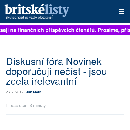
sejí na finančních příspěvcích čtenářů. Prosíme, přisp
PŘIHLÁSIT
AKTUÁLNÍ VYDÁNÍ
ARCHIV
Diskusní fóra Novinek
doporučuji nečíst - jsou
ROZHOVORY
zcela irelevantní
TÉMATA
26. 9. 2017 /
Jan Molič
NEJČTENĚJŠÍ ZA 7 DNÍ
čas čtení 3 minuty
AUTOŘI
PŘÍSPĚVKY NA PROVOZ