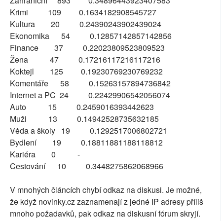
Zahraniční 893 0.34896443923407583
Krimi 109 0.1634182908545727
Kultura 20 0.24390243902439024
Ekonomika 54 0.12857142857142856
Finance 37 0.22023809523809523
Žena 47 0.17216117216117216
Koktejl 125 0.19230769230769232
Komentáře 58 0.15263157894736842
Internet a PC 24 0.22429906542056074
Auto 15 0.2459016393442623
Muži 13 0.14942528735632185
Věda a školy 19 0.1292517006802721
Bydlení 19 0.18811881188118812
Kariéra 0 -
Cestování 10 0.3448275862068966
V mnohých článcích chybí odkaz na diskusi. Je možné,
že když novinky.cz zaznamenají z jedné IP adresy příliš
mnoho požadavků, pak odkaz na diskusní fórum skryjí.