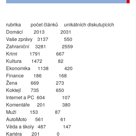
rubrika počet článků unikátních diskutujících
Domácí 2013 2031
Vaše zprávy 3137 550
Zahraniční 3281 2559
Krimi 1791 667
Kultura 1472 82
Ekonomika 1138 420
Finance 186 168
Žena 669 273
Koktejl 735 650
Internet a PC 604 107
Komentáře 201 380
Muži 153 87
AutoMoto 561 61
Věda a školy 487 147
Kariéra 201 0