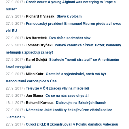
27. 9. 2017 /
Czech court: A young Afghani was not trying to "rape a
nurse"
27. 9. 2017 /
Richard F. Vlasák
Slovo k volbám
27. 9. 2017 /
Francouzský prezident Emmanuel Macron představil svou
vizi EU
27. 9. 2017 /
Ivo Barteček
Dva tisíce sedmnáct slov
27. 9. 2017 /
Tomasz Oryński
Polská katolická církev: Pozor, kondomy
nefungují a způsobují záněty!
27. 9. 2017 /
Karel Dolejší
Strategie "nemít strategii" se Američanům
krutě nevyplácí
27. 9. 2017 /
Milan Kubr
O totalitě a vyjednávání, aneb má být
francouzská čarodějnice v Čes...
27. 9. 2017 /
Televize v ČR ztrácejí vliv na mladé lidi
27. 9. 2017 /
Jan Sláma
Co se na nás zase chystá!
18. 4. 2017 /
Bohumil Kartous
Diskutujte na Britských listech
27. 9. 2017 /
Německo: Jaké konflikty čekají tvůrce vládní koalice
"Jamaica"?
27. 9. 2017 /
Otroci z KLDR zkonstruovali v Polsku dánskou válečnou