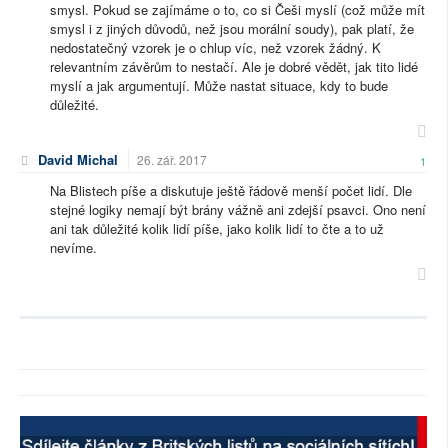
smysl. Pokud se zajímáme o to, co si Češi myslí (což může mít
smysl i z jiných důvodů, než jsou morální soudy), pak platí, že
nedostatečný vzorek je o chlup víc, než vzorek žádný. K
relevantním závěrům to nestačí. Ale je dobré vědět, jak tito lidé
myslí a jak argumentují. Může nastat situace, kdy to bude
důležité.
David Michal
26. zář. 2017
1
Na Blistech píše a diskutuje ještě řádově menší počet lidí. Dle
stejné logiky nemají být brány vážně ani zdejší psavci. Ono není
ani tak důležité kolik lidí píše, jako kolik lidí to čte a to už
nevíme.