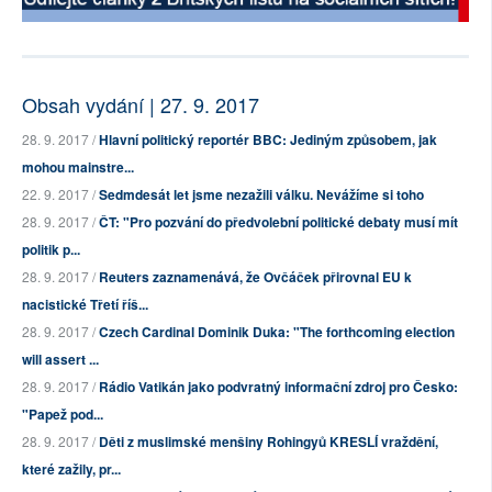
Obsah vydání | 27. 9. 2017
28. 9. 2017 /
Hlavní politický reportér BBC: Jediným způsobem, jak
mohou mainstre...
22. 9. 2017 /
Sedmdesát let jsme nezažili válku. Nevážíme si toho
28. 9. 2017 /
ČT: "Pro pozvání do předvolební politické debaty musí mít
politik p...
28. 9. 2017 /
Reuters zaznamenává, že Ovčáček přirovnal EU k
nacistické Třetí říš...
28. 9. 2017 /
Czech Cardinal Dominik Duka: "The forthcoming election
will assert ...
28. 9. 2017 /
Rádio Vatikán jako podvratný informační zdroj pro Česko:
"Papež pod...
28. 9. 2017 /
Děti z muslimské menšiny Rohingyů KRESLÍ vraždění,
které zažily, pr...