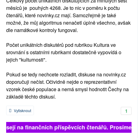
Celkový počet unikátních diskutujících za minulých šest
měsíců je pouhých 4268. Je to nic v poměru k počtu
čtenářů, které novinky.cz mají. Samozřejmě je také
možné, že můj algoritmus nenačetl úplně všechno, avšak
dle namátkové kontroly fungoval.
Počet unikátních diskutérů pod rubrikou Kultura ve
srovnání s ostatními rubrikami dostatečně vypovídá o
jejich "kulturnosti".
Pokud se tedy nechcete rozladit, diskuse na novinky.cz
doporučuji nečíst. Očividně nejde o reprezentativní
vzorek české populace a nemá smysl hodnotit Čechy na
základě těchto diskusí.
1
Vytisknout
visejí na finančních příspěvcích čtenářů. Prosíme, př