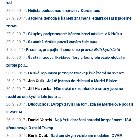
loď
27. 9. 2017 /
Nejistá budoucnost menšin v Kurdistánu
27. 9. 2017 /
Jaderná dohoda s Íránem znamená legální cestu k jaderné
zbrani
27. 9. 2017 /
Skupiny podporované Íránem hrozí násilím v Kirkúku
27. 9. 2017 /
Saúdská Arábie povolí ženám řídit auta
3. 3. 2017 /
Prosíme, přispějte finančně na provoz
Britských listů
26. 9. 2017 /
Šestá masová likvidace flóry a fauny ohrožuje globální
zdroje potr...
26. 9. 2017 /
Česká republika je "nejnezdravěji žijící zemí na světě"
26. 9. 2017 /
Jan Čulík
Ještě jednou do zblbnutí o Muriel Blaive
26. 9. 2017 /
Jiří Hlavenka
Německé extremistické strany jsou na
rozdíl od českých stále ještě ...
26. 9. 2017 /
Budoucnost Evropy závisí na tom, zda se Merkelové podaří
utvořit ef...
26. 9. 2017 /
Daniel Veselý
Největší ohrožení národní bezpečnosti USA
představuje Donald Trump
26. 9. 2017 /
Boris Cvek
Nad čerstvým volebním modelem CVVM