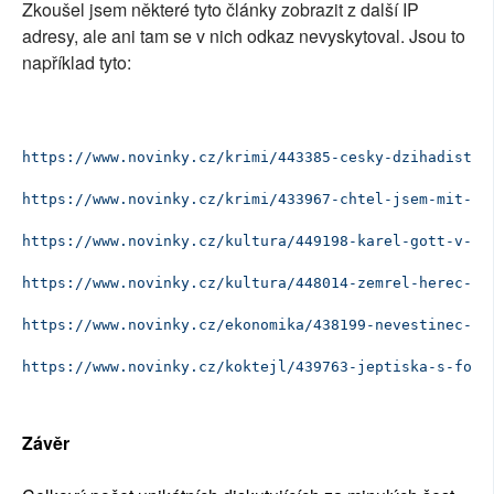
Zkoušel jsem některé tyto články zobrazit z další IP
adresy, ale ani tam se v nich odkaz nevyskytoval. Jsou to
například tyto:
https://www.novinky.cz/krimi/443385-cesky-dzihadista-
https://www.novinky.cz/krimi/433967-chtel-jsem-mit-ma
https://www.novinky.cz/kultura/449198-karel-gott-v-le
https://www.novinky.cz/kultura/448014-zemrel-herec-vl
https://www.novinky.cz/ekonomika/438199-nevestinec-ri
https://www.novinky.cz/koktejl/439763-jeptiska-s-fotb
Závěr