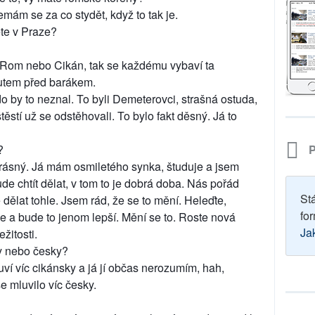
mám se za co stydět, když to tak je.
ete v Praze?
a Rom nebo Cikán, tak se každému vybaví ta
autem před barákem.
o by to neznal. To byli Demeterovci, strašná ostuda,
těstí už se odstěhovali. To bylo fakt děsný. Já to
P
?
krásný. Já mám osmiletého synka, študuje a jsem
ude chtít dělat, v tom to je dobrá doba. Nás pořád
St
dělat tohle. Jsem rád, že se to mění. Heleďte,
for
le a bude to jenom lepší. Mění se to. Roste nová
Ja
žitosti.
ky nebo česky?
ví víc cikánsky a já jí občas nerozumím, hah,
e mluvilo víc česky.