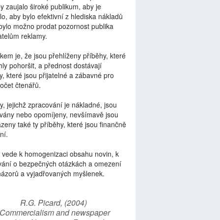
by zaujalo široké publikum, aby je
lo, aby bylo efektivní z hlediska nákladů
bylo možno prodat pozornost publika
telům reklamy.
kem je, že jsou přehlíženy příběhy, které
ly pohoršit, a přednost dostávají
y, které jsou přijatelné a zábavné pro
počet čtenářů.
y, jejichž zpracování je nákladné, jsou
vány nebo opomíjeny, nevšímavě jsou
zeny také ty příběhy, které jsou finančně
ní.
 vede k homogenizaci obsahu novin, k
vání o bezpečných otázkách a omezení
názorů a vyjadřovaných myšlenek.
R.G. Picard, (2004)
“Commercialism and newspaper