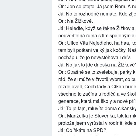
On: Jen se ptejte. Já jsem Rom. A ne
Já: No to rozhodně nemáte. Kde žij
On: Na Žižkově.
Já: Heleďte, když se řekne Žižkov 
neuvěřitelná ruina s tim spáleným 
On: Ulice Víta Nejedlého, ha haa, kd
tam byli potkani velký jak kočky. Naš
nechápu, že je nevystěhovali dřív.
Já: No jak to jde dneska na Žižkově
On: Strašně se to zvelebuje, parky 
rád, že si může v životě vybrat, co b
rozdělovali, Čech tady a Cikán bude 
všechno to začíná u rodičů a ve ško
generace, která má školy a nové příle
Já: To je fajn, mluvíte doma cikáns
On: Manželka je Slovenka, tak ta mlu
protože jsem vyrůstal v rodině, kde s
Já: Co říkáte na SPD?