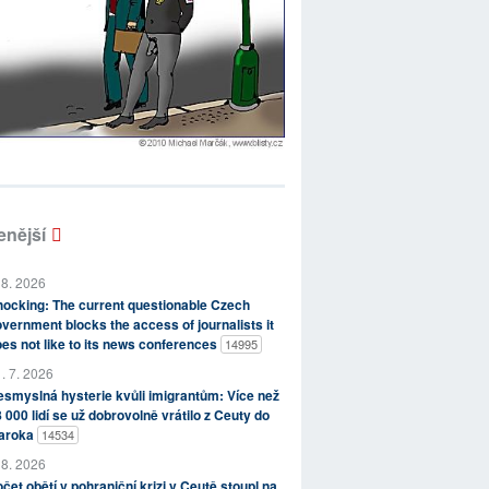
enější
 8. 2026
ocking: The current questionable Czech
vernment blocks the access of journalists it
es not like to its news conferences
14995
. 7. 2026
smyslná hysterie kvůli imigrantům: Více než
 000 lidí se už dobrovolně vrátilo z Ceuty do
aroka
14534
 8. 2026
čet obětí v pohraniční krizi v Ceutě stoupl na