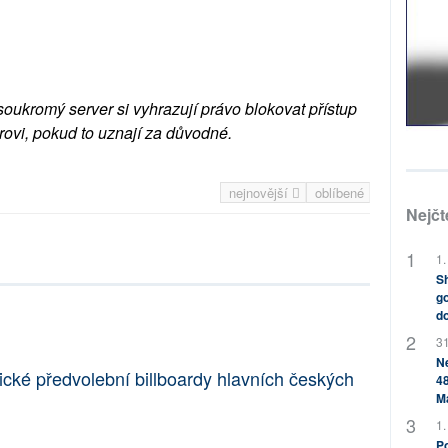
soukromý server si vyhrazují právo blokovat přístup
rovi, pokud to uznají za důvodné.
nejnovější
oblíbené
Nejčt
1.
Sh
go
do
31
Ne
ické předvolební billboardy hlavních českých
48
M
1.
Po