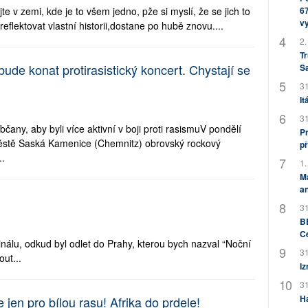
jte v zemi, kde je to všem jedno, pže si myslí, že se jich to
67
v
reflektovat vlastní historii,dostane po hubě znovu....
2.
Tr
ude konat protirasistický koncert. Chystají se
S
31
It
31
čany, aby byli více aktivní v boji proti rasismuV pondělí
Pr
stě Saská Kamenice (Chemnitz) obrovský rockový
př
..
1.
M
an
31
BB
C
álu, odkud byl odlet do Prahy, kterou bych nazval “Noční
31
ut...
Iz
31
H
 jen pro bílou rasu! Afrika do prdele!