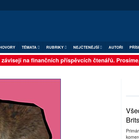
HOVORY
TÉMATA
RUBRIKY
NEJČTENĚJŠÍ
AUTOŘI
PŘÍS
závisejí na finančních příspěvcích čtenářů. Prosíme, p
Všec
Brit
Primár
komerc