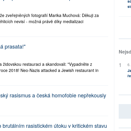
sd
st
íže zveřejněných fotografií Marika Muchová: Děkuji za
hlicích nevisí - možná právě díky medializaci
á prasata!"
Nejsd
a židovskou restauraci a skandovali: "Vypadněte z
6.
roce 2018! Neo-Nazis attacked a Jewish restaurant in
Ja
ře
eský rasismus a česká homofobie nepřekously
brutálním rasistickém útoku v kritickém stavu