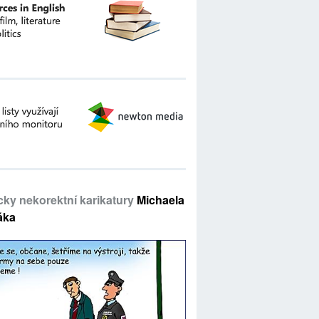
icky nekorektní karikatury
Michaela
áka