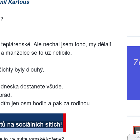
il Kartous
m?
eplárenské. Ale nechal jsem toho, my dělali
a manželce se to už nelíbilo.
šichty byly dlouhý.
 dneska dostanete všude.
pořád.
dím jen osm hodin a pak za rodinou.
ne to, vy máte romské kořeny?