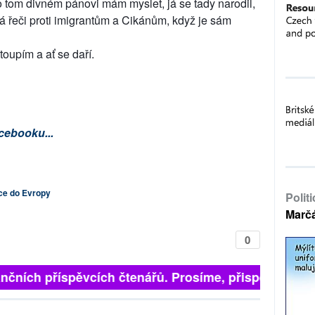
o tom divném pánovi mám myslet, já se tady narodil,
 řeči proti imigrantům a Cikánům, když je sám
toupím a ať se daří.
cebooku...
ce do Evropy
Polit
Marč
0
nčních příspěvcích čtenářů. Prosíme, přispějte. ➥