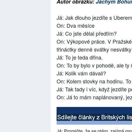
Autor obrázku:
Jáchym Bohum
Já: Jak dlouho jezdíte s Ubere
On: Dva měsíce
Já: Co jste dělal předtím?
On: Výkopové práce. V Pražské t
třináctky denně svátky nesvátky 
Já: To je teda dřina.
On: To by bylo v pohodě, ale ty 
Já: Kolik vám dávali?
On: Kolem stovky na hodinu. To
Já: Tak tady i víc, když jezdíte 
On: Já to mám naplánovaný, jez
Já: Promiňte, že se ptám, zajímá m