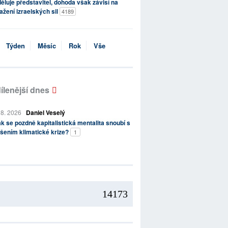
ěluje představitel, dohoda však závisí na
ažení izraelských sil
4189
Týden
Měsíc
Rok
Vše
ílenější dnes
 8. 2026
Daniel Veselý
k se pozdně kapitalistická mentalita snoubí s
šením klimatické krize?
1
14173