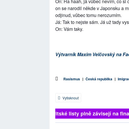
On: Ha haah, já vůbec nevím, co si 
on se narodil někde v Japonsku a má
odjinud, vůbec tomu nerozumím.
Já: Tak to nejste sám. Já už tady vys
On: Vám taky.
Výtvarník Maxim Velčovský na Fa
Rasismus
|
Česká republika
|
Imigra
Vytisknout
Britské listy plně závisejí na fina