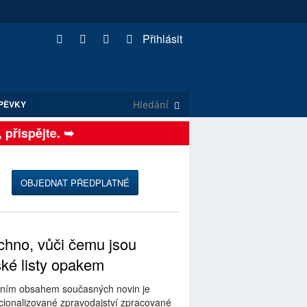
Přihlásit
PĚVKY
řispějte. ➥
OBJEDNAT PŘEDPLATNÉ
hno, vůči čemu jsou
ské listy opakem
ním obsahem současných novin je
ionalizované zpravodajství zpracované