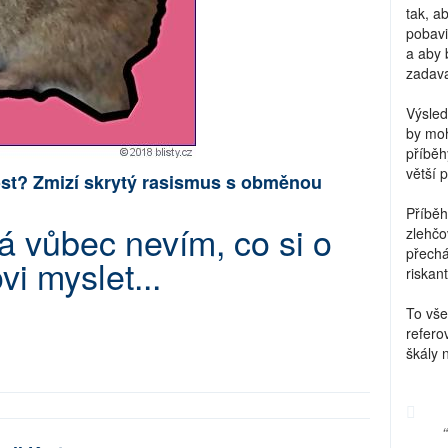
tak, a
pobavi
a aby 
zadava
Výsled
by moh
příběh
větší 
st? Zmizí skrytý rasismus s obměnou
Příběh
 vůbec nevím, co si o
zlehčo
přechá
i myslet...
riskant
To vše
refero
škály 