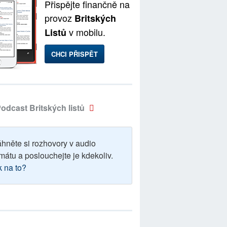
Přispějte finančně na
provoz
Britských
v mobilu.
Listů
CHCI PŘISPĚT
odcast Britských listů
áhněte si rozhovory v audio
mátu a poslouchejte je kdekoliv.
k na to?