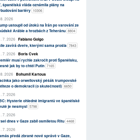
, španělská vláda oznámila plány na
ybudování bariéry
10306
 8. 2026
ump ustoupil od útoků na Írán po varování ze
aúdské Arábie a hrozbách z Teheránu
8804
. 7. 2026
Fabiano Golgo
álie zavírá dveře, kterými sama prošla
7843
. 7. 2026
Boris Cvek
emiér musí rychle zakročit proti Španělsku,
esně jak by to chtěl Putin
7165
 8. 2026
Bohumil Kartous
acinka jako orwellovský pěšák trumpovské
titeze o demokracii (o skutečnosti)
6650
. 7. 2026
C: Hysterie ohledně imigrantů ve španělské
eutě je nesmysl
5798
. 7. 2026
rael dnes v Gaze zabil osmiletou Ritu
4468
. 7. 2026
amás předá zbraně nové správě v Gaze,