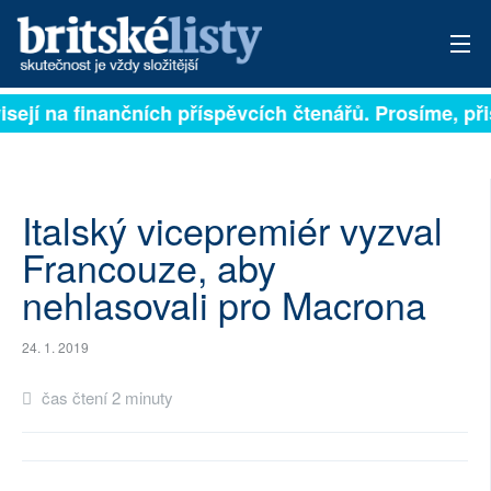
isejí na finančních příspěvcích čtenářů. Prosíme, přis
PŘIHLÁSIT
AKTUÁLNÍ VYDÁNÍ
ARCHIV
Italský vicepremiér vyzval
Francouze, aby
ROZHOVORY
nehlasovali pro Macrona
TÉMATA
24. 1. 2019
NEJČTENĚJŠÍ ZA 7 DNÍ
čas čtení 2 minuty
AUTOŘI
PŘÍSPĚVKY NA PROVOZ