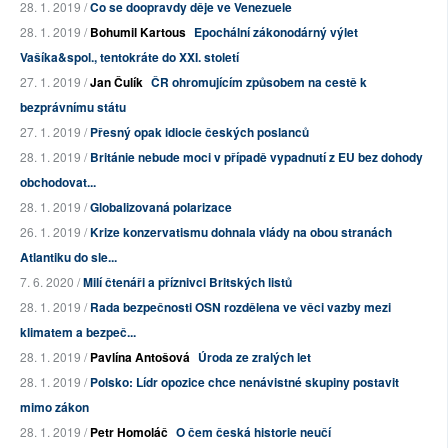
28. 1. 2019 /
Co se doopravdy děje ve Venezuele
28. 1. 2019 /
Bohumil Kartous
Epochální zákonodárný výlet
Vašíka&spol., tentokráte do XXI. století
27. 1. 2019 /
Jan Čulík
ČR ohromujícím způsobem na cestě k
bezprávnímu státu
27. 1. 2019 /
Přesný opak idiocie českých poslanců
28. 1. 2019 /
Británie nebude moci v případě vypadnutí z EU bez dohody
obchodovat...
28. 1. 2019 /
Globalizovaná polarizace
26. 1. 2019 /
Krize konzervatismu dohnala vlády na obou stranách
Atlantiku do sle...
7. 6. 2020 /
Milí čtenáři a příznivci Britských listů
28. 1. 2019 /
Rada bezpečnosti OSN rozdělena ve věci vazby mezi
klimatem a bezpeč...
28. 1. 2019 /
Pavlína Antošová
Úroda ze zralých let
28. 1. 2019 /
Polsko: Lídr opozice chce nenávistné skupiny postavit
mimo zákon
28. 1. 2019 /
Petr Homoláč
O čem česká historie neučí