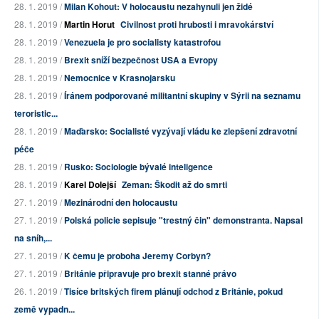
28. 1. 2019 /
Milan Kohout: V holocaustu nezahynuli jen židé
28. 1. 2019 /
Martin Horut
Civilnost proti hrubosti i mravokárství
28. 1. 2019 /
Venezuela je pro socialisty katastrofou
28. 1. 2019 /
Brexit sníží bezpečnost USA a Evropy
28. 1. 2019 /
Nemocnice v Krasnojarsku
28. 1. 2019 /
Íránem podporované militantní skupiny v Sýrii na seznamu
teroristic...
28. 1. 2019 /
Maďarsko: Socialisté vyzývají vládu ke zlepšení zdravotní
péče
28. 1. 2019 /
Rusko: Sociologie bývalé inteligence
28. 1. 2019 /
Karel Dolejší
Zeman: Škodit až do smrti
27. 1. 2019 /
Mezinárodní den holocaustu
27. 1. 2019 /
Polská policie sepisuje "trestný čin" demonstranta. Napsal
na sníh,...
27. 1. 2019 /
K čemu je proboha Jeremy Corbyn?
27. 1. 2019 /
Británie připravuje pro brexit stanné právo
26. 1. 2019 /
Tisíce britských firem plánují odchod z Británie, pokud
země vypadn...