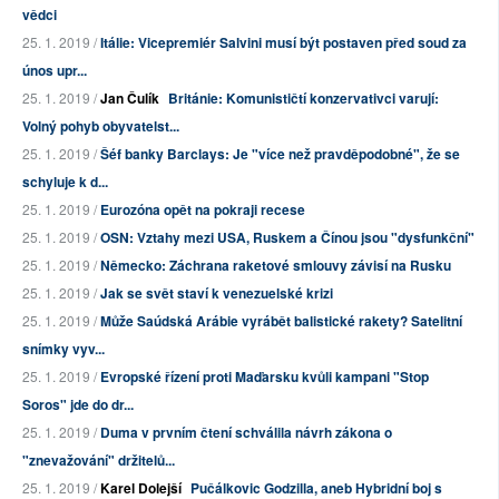
vědci
25. 1. 2019 /
Itálie: Vicepremiér Salvini musí být postaven před soud za
únos upr...
25. 1. 2019 /
Jan Čulík
Británie: Komunističtí konzervativci varují:
Volný pohyb obyvatelst...
25. 1. 2019 /
Šéf banky Barclays: Je "více než pravděpodobné", že se
schyluje k d...
25. 1. 2019 /
Eurozóna opět na pokraji recese
25. 1. 2019 /
OSN: Vztahy mezi USA, Ruskem a Čínou jsou "dysfunkční"
25. 1. 2019 /
Německo: Záchrana raketové smlouvy závisí na Rusku
25. 1. 2019 /
Jak se svět staví k venezuelské krizi
25. 1. 2019 /
Může Saúdská Arábie vyrábět balistické rakety? Satelitní
snímky vyv...
25. 1. 2019 /
Evropské řízení proti Maďarsku kvůli kampani "Stop
Soros" jde do dr...
25. 1. 2019 /
Duma v prvním čtení schválila návrh zákona o
"znevažování" držitelů...
25. 1. 2019 /
Karel Dolejší
Pučálkovic Godzilla, aneb Hybridní boj s