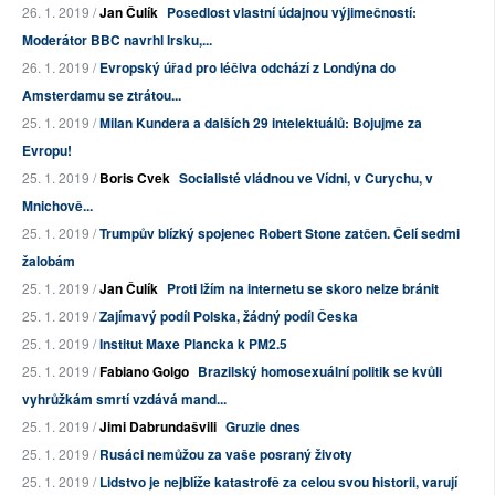
26. 1. 2019 /
Jan Čulík
Posedlost vlastní údajnou výjimečností:
Moderátor BBC navrhl Irsku,...
26. 1. 2019 /
Evropský úřad pro léčiva odchází z Londýna do
Amsterdamu se ztrátou...
25. 1. 2019 /
Milan Kundera a dalších 29 intelektuálů: Bojujme za
Evropu!
25. 1. 2019 /
Boris Cvek
Socialisté vládnou ve Vídni, v Curychu, v
Mnichově...
25. 1. 2019 /
Trumpův blízký spojenec Robert Stone zatčen. Čelí sedmi
žalobám
25. 1. 2019 /
Jan Čulík
Proti lžím na internetu se skoro nelze bránit
25. 1. 2019 /
Zajímavý podíl Polska, žádný podíl Česka
25. 1. 2019 /
Institut Maxe Plancka k PM2.5
25. 1. 2019 /
Fabiano Golgo
Brazilský homosexuální politik se kvůli
vyhrůžkám smrtí vzdává mand...
25. 1. 2019 /
Jimi Dabrundašvili
Gruzie dnes
25. 1. 2019 /
Rusáci nemůžou za vaše posraný životy
25. 1. 2019 /
Lidstvo je nejblíže katastrofě za celou svou historii, varují