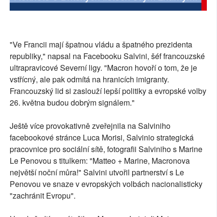
"Ve Francii mají špatnou vládu a špatného prezidenta
republiky," napsal na Facebooku Salvini, šéf francouzské
ultrapravicové Severní ligy. "Macron hovoří o tom, že je
vstřícný, ale pak odmítá na hranicích imigranty.
Francouzský lid si zaslouží lepší politiky a evropské volby
26. května budou dobrým signálem."
Ještě více provokativně zveřejnila na Salviniho
facebookové stránce Luca Morisi, Salvinio strategická
pracovnice pro sociální sítě, fotografii Salviniho s Marine
Le Penovou s titulkem: "Matteo + Marine, Macronova
největší noční můra!" Salvini utvořil partnerství s Le
Penovou ve snaze v evropských volbách nacionalisticky
"zachránit Evropu".