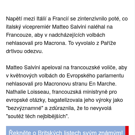
SOCIÁLNÍ SÍTĚ
Napětí mezi Itálií a Francií se zintenzivnilo poté, co
RUBRIKY
italský vicepremiér Matteo Salvini naléhal na
Francouze, aby v nadcházejících volbách
PLNÁ VERZE STRÁNEK
nehlasovali pro Macrona. To vyvolalo z Paříže
drtivou odezvu.
Matteo Salvini apeloval na francouzské voliče, aby
v květnových volbách do Evropského parlamentu
nehlasovali pro Macronovu stranu En Marche.
Nathalie Loisseau, francouzská ministryně pro
evropské otázky, bagatelizovala jeho výroky jako
"bezvýznamné" a zdůraznila, že to nevyvolá
"soutěž těch nejblbějších".