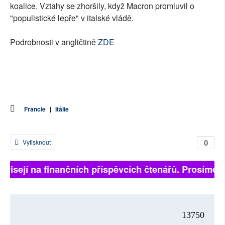
koalice. Vztahy se zhoršily, když Macron promluvil o
"populistické lepře" v italské vládě.
Podrobnosti v angličtině
ZDE
Francie
|
Itálie
0
Vytisknout
závisejí na finančních příspěvcích čtenářů. Prosíme, p
13750