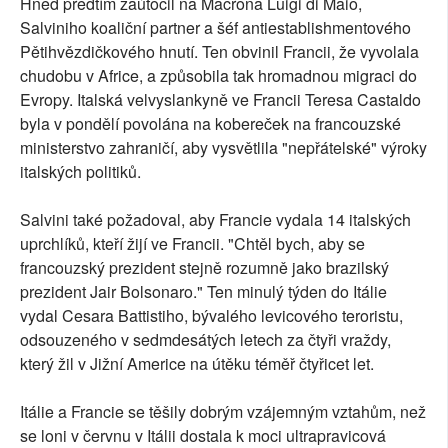
Hned předtím zaútočil na Macrona Luigi di Maio,
Salviniho koaliční partner a šéf antiestablishmentového
Pětihvězdičkového hnutí. Ten obvinil Francii, že vyvolala
chudobu v Africe, a způsobila tak hromadnou migraci do
Evropy. Italská velvyslankyně ve Francii Teresa Castaldo
byla v pondělí povolána na kobereček na francouzské
ministerstvo zahraničí, aby vysvětlila "nepřátelské" výroky
italských politiků.
Salvini také požadoval, aby Francie vydala 14 italských
uprchlíků, kteří žijí ve Francii. "Chtěl bych, aby se
francouzský prezident stejně rozumně jako brazilský
prezident Jair Bolsonaro." Ten minulý týden do Itálie
vydal Cesara Battistiho, bývalého levicového teroristu,
odsouzeného v sedmdesátých letech za čtyři vraždy,
který žil v Jižní Americe na útěku téměř čtyřicet let.
Itálie a Francie se těšily dobrým vzájemným vztahům, než
se loni v červnu v Itálii dostala k moci ultrapravicová