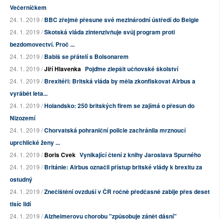
Večerníčkem
24. 1. 2019 /
BBC zřejmě přesune své mezinárodní ústředí do Belgie
24. 1. 2019 /
Skotská vláda zintenzivňuje svůj program proti
bezdomovectví. Proč ...
24. 1. 2019 /
Babiš se přátelí s Bolsonarem
24. 1. 2019 /
Jiří Hlavenka
Pojďme zlepšit učňovské školství
24. 1. 2019 /
Brexitéři: Britská vláda by měla zkonfiskovat Airbus a
vyrábět leta...
24. 1. 2019 /
Holandsko: 250 britských firem se zajímá o přesun do
Nizozemí
24. 1. 2019 /
Chorvatská pohraniční policie zachránila mrznoucí
uprchlické ženy ...
24. 1. 2019 /
Boris Cvek
Vynikající čtení z knihy Jaroslava Spurného
24. 1. 2019 /
Británie: Airbus označil přístup britské vlády k brexitu za
ostudný
24. 1. 2019 /
Znečištění ovzduší v ČR ročně předčasně zabije přes deset
tisíc lidí
24. 1. 2019 /
Alzheimerovu chorobu "způsobuje zánět dásní"