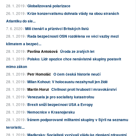
28. 1. 2019 /
Globalizovaná polarizace
26. 1. 2019 /
Krize konzervatismu dohnala vlády na obou stranách
Atlantiku do sle...
7. 6. 2020 /
Milí čtenáři a příznivci Britských listů
28. 1. 2019 /
Rada bezpečnosti OSN rozdělena ve věci vazby mezi
klimatem a bezpeč...
28. 1. 2019 /
Pavlína Antošová
Úroda ze zralých let
28. 1. 2019 /
Polsko: Lídr opozice chce nenávistné skupiny postavit
mimo zákon
28. 1. 2019 /
Petr Homoláč
O čem česká historie neučí
28. 1. 2019 /
Milan Kohout: V holocaustu nezahynuli jen židé
28. 1. 2019 /
Martin Horut
Civilnost proti hrubosti i mravokárství
28. 1. 2019 /
Venezuela je pro socialisty katastrofou
28. 1. 2019 /
Brexit sníží bezpečnost USA a Evropy
28. 1. 2019 /
Nemocnice v Krasnojarsku
28. 1. 2019 /
Íránem podporované militantní skupiny v Sýrii na seznamu
teroristic...
28. 1. 2019 /
Maďarsko: Socialisté vyzývají vládu ke zlepšení zdravotní