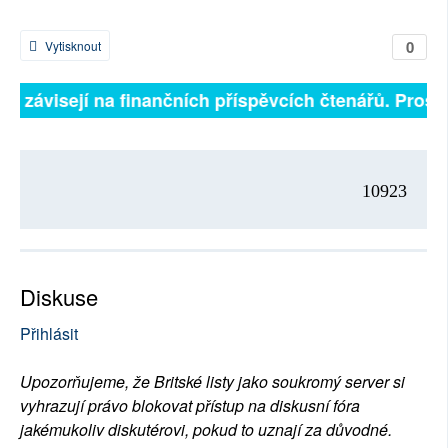
0
Vytisknout
lně závisejí na finančních příspěvcích čtenářů. Prosím
10923
Diskuse
Přihlásit
Upozorňujeme, že Britské listy jako soukromý server si
vyhrazují právo blokovat přístup na diskusní fóra
jakémukoliv diskutérovi, pokud to uznají za důvodné.