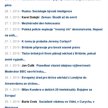
péče
28. 1. 2019 /
Rusko: Sociologie bývalé inteligence
28. 1. 2019 /
Karel Dolejší
Zeman: Škodit až do smrti
27. 1. 2019 /
Mezinárodní den holocaustu
27. 1. 2019 /
Polská policie sepisuje "trestný čin" demonstranta. Napsal
na sníh,...
27. 1. 2019 /
K čemu je proboha Jeremy Corbyn?
27. 1. 2019 /
Británie připravuje pro brexit stanné právo
26. 1. 2019 /
Tisíce britských firem plánují odchod z Británie, pokud
země vypadn...
26. 1. 2019 /
Jan Čulík
Posedlost vlastní údajnou výjimečností:
Moderátor BBC navrhl Irsku,...
26. 1. 2019 /
Evropský úřad pro léčiva odchází z Londýna do
Amsterdamu se ztrátou...
25. 1. 2019 /
Milan Kundera a dalších 29 intelektuálů: Bojujme za
Evropu!
25. 1. 2019 /
Boris Cvek
Socialisté vládnou ve Vídni, v Curychu, v
Mnichově...