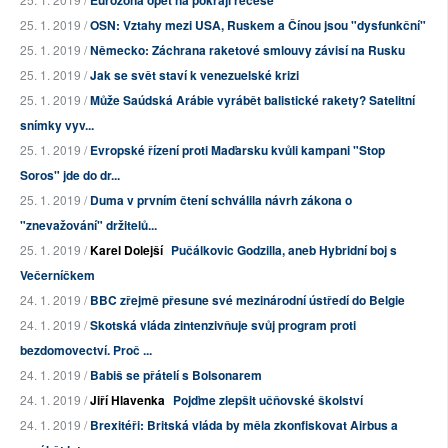
Eurozóna opět na pokraji recese
25. 1. 2019 /
OSN: Vztahy mezi USA, Ruskem a Čínou jsou "dysfunkční"
25. 1. 2019 /
Německo: Záchrana raketové smlouvy závisí na Rusku
25. 1. 2019 /
Jak se svět staví k venezuelské krizi
25. 1. 2019 /
Může Saúdská Arábie vyrábět balistické rakety? Satelitní
snímky vyv...
25. 1. 2019 /
Evropské řízení proti Maďarsku kvůli kampani "Stop
Soros" jde do dr...
25. 1. 2019 /
Duma v prvním čtení schválila návrh zákona o
"znevažování" držitelů...
25. 1. 2019 /
Karel Dolejší
Pučálkovic Godzilla, aneb Hybridní boj s
Večerníčkem
24. 1. 2019 /
BBC zřejmě přesune své mezinárodní ústředí do Belgie
24. 1. 2019 /
Skotská vláda zintenzivňuje svůj program proti
bezdomovectví. Proč ...
24. 1. 2019 /
Babiš se přátelí s Bolsonarem
24. 1. 2019 /
Jiří Hlavenka
Pojďme zlepšit učňovské školství
24. 1. 2019 /
Brexitéři: Britská vláda by měla zkonfiskovat Airbus a