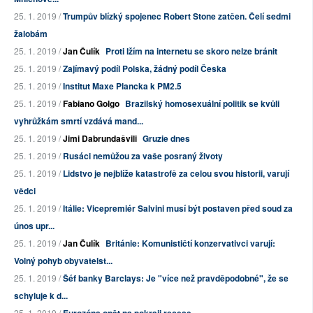
25. 1. 2019 /
Trumpův blízký spojenec Robert Stone zatčen. Čelí sedmi
žalobám
25. 1. 2019 /
Jan Čulík
Proti lžím na internetu se skoro nelze bránit
25. 1. 2019 /
Zajímavý podíl Polska, žádný podíl Česka
25. 1. 2019 /
Institut Maxe Plancka k PM2.5
25. 1. 2019 /
Fabiano Golgo
Brazilský homosexuální politik se kvůli
vyhrůžkám smrtí vzdává mand...
25. 1. 2019 /
Jimi Dabrundašvili
Gruzie dnes
25. 1. 2019 /
Rusáci nemůžou za vaše posraný životy
25. 1. 2019 /
Lidstvo je nejblíže katastrofě za celou svou historii, varují
vědci
25. 1. 2019 /
Itálie: Vicepremiér Salvini musí být postaven před soud za
únos upr...
25. 1. 2019 /
Jan Čulík
Británie: Komunističtí konzervativci varují:
Volný pohyb obyvatelst...
25. 1. 2019 /
Šéf banky Barclays: Je "více než pravděpodobné", že se
schyluje k d...
25. 1. 2019 /