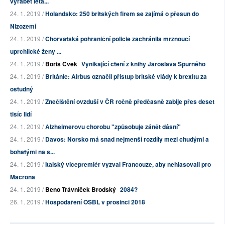
vyrábět leta...
24. 1. 2019 /
Holandsko: 250 britských firem se zajímá o přesun do
Nizozemí
24. 1. 2019 /
Chorvatská pohraniční policie zachránila mrznoucí
uprchlické ženy ...
24. 1. 2019 /
Boris Cvek
Vynikající čtení z knihy Jaroslava Spurného
24. 1. 2019 /
Británie: Airbus označil přístup britské vlády k brexitu za
ostudný
24. 1. 2019 /
Znečištění ovzduší v ČR ročně předčasně zabije přes deset
tisíc lidí
24. 1. 2019 /
Alzheimerovu chorobu "způsobuje zánět dásní"
24. 1. 2019 /
Davos: Norsko má snad nejmenší rozdíly mezi chudými a
bohatými na s...
24. 1. 2019 /
Italský vicepremiér vyzval Francouze, aby nehlasovali pro
Macrona
24. 1. 2019 /
Beno Trávníček Brodský
2084?
26. 1. 2019 /
Hospodaření OSBL v prosinci 2018