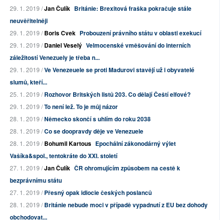
29. 1. 2019 /
Jan Čulík
Británie: Brexitová fraška pokračuje stále
neuvěřitelněji
29. 1. 2019 /
Boris Cvek
Probouzení právního státu v oblasti exekucí
29. 1. 2019 /
Daniel Veselý
Velmocenské vměšování do interních
záležitostí Venezuely je třeba n...
29. 1. 2019 /
Ve Venezeuele se proti Madurovi stavějí už i obyvatelé
slumů, kteří...
25. 1. 2019 /
Rozhovor Britských listů 203. Co dělají Čeští elfové?
29. 1. 2019 /
To není lež. To je můj názor
28. 1. 2019 /
Německo skončí s uhlím do roku 2038
28. 1. 2019 /
Co se doopravdy děje ve Venezuele
28. 1. 2019 /
Bohumil Kartous
Epochální zákonodárný výlet
Vašíka&spol., tentokráte do XXI. století
27. 1. 2019 /
Jan Čulík
ČR ohromujícím způsobem na cestě k
bezprávnímu státu
27. 1. 2019 /
Přesný opak idiocie českých poslanců
28. 1. 2019 /
Británie nebude moci v případě vypadnutí z EU bez dohody
obchodovat...