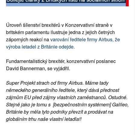
SOCIÁLNÍ SÍTĚ
RUBRIKY
Úroveň šílenství brexitérů v Konzervativní straně v
britském parlamentu ilustruje jedna z jejich četných
PLNÁ VERZE STRÁNEK
záporných reakcí na
varování ředitele firmy Airbus, že
výroba letadel z Británie odejde.
Fundamentalistický brexitér, konzervativní poslanec
David Bannerman, se vyjádřil.
Super Projekt strach od firmy Airbus. Máme tady
německého generálního ředitele, který dává přednost
zájmům EU před zájmy vlastních zaměstnanců. Ostudné.
Stejně jako je tomu s [bezpečnostním systémem] Galileo,
Británie by měla tyto podniky převzít a prodávat na
globálním trhu naše vlastní letadla!!