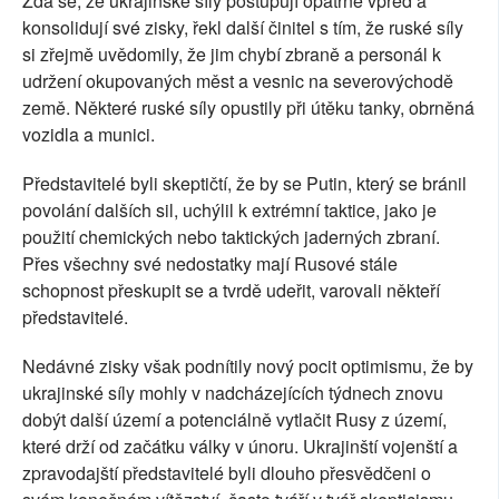
Zdá se, že ukrajinské síly postupují opatrně vpřed a
konsolidují své zisky, řekl další činitel s tím, že ruské síly
si zřejmě uvědomily, že jim chybí zbraně a personál k
udržení okupovaných měst a vesnic na severovýchodě
země. Některé ruské síly opustily při útěku tanky, obrněná
vozidla a munici.
Představitelé byli skeptičtí, že by se Putin, který se bránil
povolání dalších sil, uchýlil k extrémní taktice, jako je
použití chemických nebo taktických jaderných zbraní.
Přes všechny své nedostatky mají Rusové stále
schopnost přeskupit se a tvrdě udeřit, varovali někteří
představitelé.
Nedávné zisky však podnítily nový pocit optimismu, že by
ukrajinské síly mohly v nadcházejících týdnech znovu
dobýt další území a potenciálně vytlačit Rusy z území,
které drží od začátku války v únoru. Ukrajinští vojenští a
zpravodajští představitelé byli dlouho přesvědčeni o