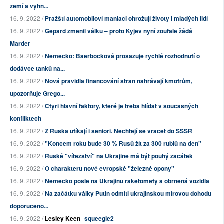
zemí a vyhn...
16. 9. 2022 /
Pražští automobiloví maniaci ohrožují životy i mladých lidí
16. 9. 2022 /
Gepard změnil válku – proto Kyjev nyní zoufale žádá
Marder
16. 9. 2022 /
Německo: Baerbocková prosazuje rychlé rozhodnutí o
dodávce tanků na...
16. 9. 2022 /
Nová pravidla financování stran nahrávají kmotrům,
upozorňuje Grego...
16. 9. 2022 /
Čtyři hlavní faktory, které je třeba hlídat v současných
konfliktech
16. 9. 2022 /
Z Ruska utíkají i senioři. Nechtějí se vracet do SSSR
16. 9. 2022 /
"Koncem roku bude 30 % Rusů žít za 300 rublů na den"
16. 9. 2022 /
Ruské "vítězství" na Ukrajině má být pouhý začátek
16. 9. 2022 /
O charakteru nové evropské "železné opony"
16. 9. 2022 /
Německo pošle na Ukrajinu raketomety a obrněná vozidla
16. 9. 2022 /
Na začátku války Putin odmítl ukrajinskou mírovou dohodu
doporučeno...
16. 9. 2022 /
Lesley Keen
squeegle2