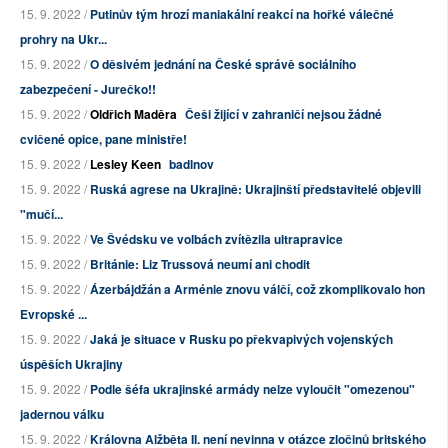
15. 9. 2022 /
Putinův tým hrozí maniakální reakcí na hořké válečné
prohry na Ukr...
15. 9. 2022 /
O děsivém jednání na České správě sociálního
zabezpečení - Jurečko!!
15. 9. 2022 /
Oldřich Maděra
Češi žijící v zahraničí nejsou žádné
cvičené opice, pane ministře!
15. 9. 2022 /
Lesley Keen
badlnov
15. 9. 2022 /
Ruská agrese na Ukrajině: Ukrajinští představitelé objevili
"mučí...
15. 9. 2022 /
Ve Švédsku ve volbách zvítězila ultrapravice
15. 9. 2022 /
Británie: Liz Trussová neumí ani chodit
15. 9. 2022 /
Ázerbájdžán a Arménie znovu válčí, což zkomplikovalo hon
Evropské ...
15. 9. 2022 /
Jaká je situace v Rusku po překvapivých vojenských
úspěších Ukrajiny
15. 9. 2022 /
Podle šéfa ukrajinské armády nelze vyloučit "omezenou"
jadernou válku
15. 9. 2022 /
Královna Alžběta II. není nevinna v otázce zločinů britského