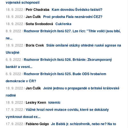
vojenské schopnosti
18. 9. 2022 /
Petr Chadraba
Kam dovedou Švédsko fašisti?
18. 9. 2022 /
Jan Čulík
Proč proboha Fiala neznárodní ČEZ?
18. 9. 2022 /
Soňa Svobodová
Cukřenka
8. 9. 2022 /
Rozhovor Britských listů 527. Lze říct: "Tihle voliči jsou blbí,
ne...
18. 9. 2022 /
Boris Cvek
Stále omílané otázky ohledně ruské agrese na
Ukrajině
6. 9. 2022 /
Rozhovor Britských listů 526. Británie: Zkorumpovaný
bankéř a vesni...
6. 9. 2022 /
Rozhovor Britských listů 525. Bude ODS hrobařem
demokracie v ČR?
18. 9. 2022 /
Jan Čulík
Ještě jednou o propagandě o britské královské
rodině
18. 9. 2022 /
Lesley Keen
totemic
17. 9. 2022 /
Vážně hrozí nové mutace covidu, které se dokázaly
vymknout dosud ex...
17. 9. 2022 /
Fabiano Golgo
Je Babiš jr. schizofrenik, nebo ne? Na to