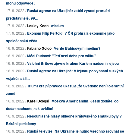
mohu odpovědět
17. 9. 2022 /
Ruská agrese na Ukrajině: zabiti vysocí proruští
představitelé; 99...
17. 9. 2022 /
Lesley Keen
wizdum
17. 9. 2022 /
Ekonom Filip Pertold: V ČR prohrála ekonomie jako
společenská věda
16. 9. 2022 /
Fabiano Golgo
Věříte Babišovým médiím?
16. 9. 2022 /
Módi Putinovi: "Teď není doba pro válku"
16. 9. 2022 /
Všichni Britové zjevně králem Karlem nadšeni nejsou
16. 9. 2022 /
Ruská agrese na Ukrajině: V Izjumu po vyhnání ruských
vojáků našli ...
16. 9. 2022 /
Triumf krajní pravice ukazuje, že Švédsko není tolerantní
země
16. 9. 2022 /
Karel Dolejší
Moskva Američanům: Jestli dodáte, co
dodat nechcete, tak uvidíte!
16. 9. 2022 /
Nesouhlasné hlasy ohledně královského smutku byly v
Británii potlačeny
16. 9. 2022 /
Ruská televize: Na Ukrajině je nutno všechno srovnat se