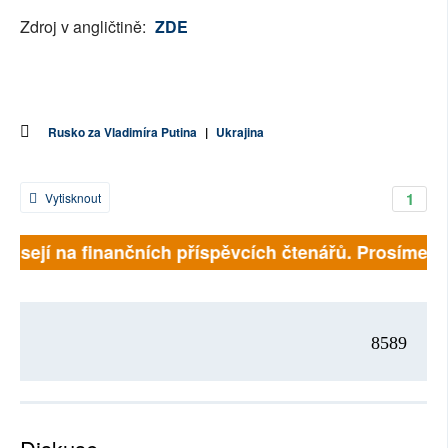
Zdroj v angličtině:
ZDE
Rusko za Vladimíra Putina
|
Ukrajina
1
Vytisknout
ávisejí na finančních příspěvcích čtenářů. Prosíme, př
8589