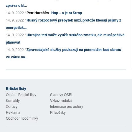
zpráva o kl...
14. 9. 2022 /
Petr Haraším
Hop – a je tu Strop
14. 9. 2022 /
Ruský rozpočtový přebytek mizí, protože klesají příjmy z
energetick...
14. 9. 2022 /
Ukrajina teď může využít ruského zmatku, ale musí pečlivě
plánovat
14. 9. 2022 /
Zpravodajské služby poukazují na potenciální bod obratu
ve válce na...
Britské listy
O nás - Britské listy
Stanovy OSBL
Kontakty
Vzkaz redakci
Opravy
Informace pro autory
Reklama
Příspěvky
Obchodní podmínky