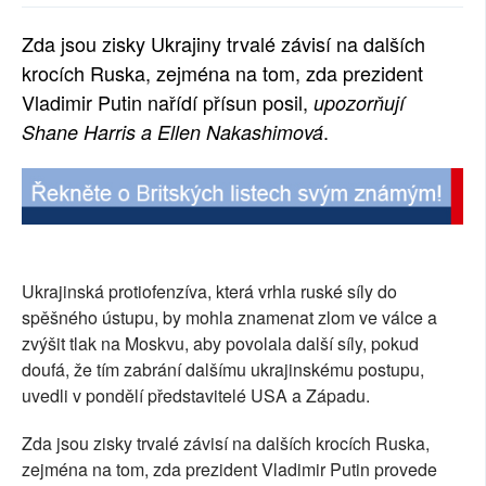
SOCIÁLNÍ SÍTĚ
Zda jsou zisky Ukrajiny trvalé závisí na dalších
krocích Ruska, zejména na tom, zda prezident
RUBRIKY
Vladimir Putin nařídí přísun posil,
upozorňují
PLNÁ VERZE STRÁNEK
.
Shane Harris a Ellen Nakashimová
Ukrajinská protiofenzíva, která vrhla ruské síly do
spěšného ústupu, by mohla znamenat zlom ve válce a
zvýšit tlak na Moskvu, aby povolala další síly, pokud
doufá, že tím zabrání dalšímu ukrajinskému postupu,
uvedli v pondělí představitelé USA a Západu.
Zda jsou zisky trvalé závisí na dalších krocích Ruska,
zejména na tom, zda prezident Vladimir Putin provede