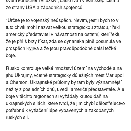
svém konečném vítězství, často tváří v tvář skepticismu
ze strany USA a západních spojenců.
"Určitě je to vojenský neúspěch. Nevím, jestli bych to v
tuto chvíli mohl nazvat velkou strategickou ztrátou," řekl
americký představitel v návaznosti na ostatní, kteří řekli,
že je příliš brzy říkat, zda se dynamika plně posunula ve
prospěch Kyjiva a že jsou pravděpodobné další těžké
boje.
Rusko kontroluje velké množství území na východě a na
jihu Ukrajiny, včetně strategicky důležitých měst Mariupol
a Cherson. Ukrajinské průlomy by tam byly významnější
než ty z posledních dnů, uvedli američtí představitelé. Ale
boje v těchto regionech si vyžádaly krutou daň na
ukrajinských silách, které tvrdí, že jim chybí dělostřelectvo
potřebné k vytlačení lépe vybavených a zakopaných
ruských sil.