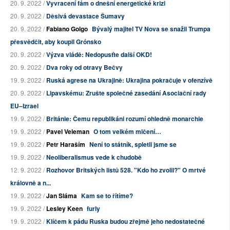
20. 9. 2022 /
Vyvracení fám o dnešní energetické krizi
20. 9. 2022 /
Děsivá devastace Šumavy
20. 9. 2022 /
Fabiano Golgo
Bývalý majitel TV Nova se snažil Trumpa
přesvědčit, aby koupil Grónsko
20. 9. 2022 /
Výzva vládě: Nedopusťte další OKD!
20. 9. 2022 /
Dva roky od otravy Bečvy
19. 9. 2022 /
Ruská agrese na Ukrajině: Ukrajina pokračuje v ofenzívě
20. 9. 2022 /
Lipavskému: Zrušte společné zasedání Asociační rady
EU–Izrael
19. 9. 2022 /
Británie: Čemu republikáni rozumí ohledně monarchie
19. 9. 2022 /
Pavel Veleman
O tom velkém mlčení…
19. 9. 2022 /
Petr Haraším
Není to státník, spletli jsme se
19. 9. 2022 /
Neoliberalismus vede k chudobě
12. 9. 2022 /
Rozhovor Britských listů 528. "Kdo ho zvolil?" O mrtvé
královně a n...
19. 9. 2022 /
Jan Sláma
Kam se to řítíme?
19. 9. 2022 /
Lesley Keen
furly
19. 9. 2022 /
Klíčem k pádu Ruska budou zřejmě jeho nedostatečné