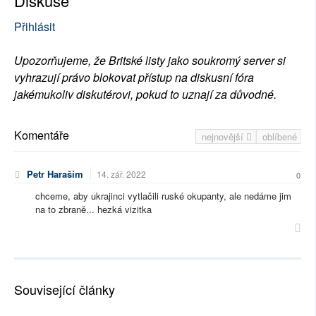
Diskuse
Přihlásit
Upozorňujeme, že Britské listy jako soukromý server si
vyhrazují právo blokovat přístup na diskusní fóra
jakémukoliv diskutérovi, pokud to uznají za důvodné.
Komentáře
nejnovější
oblíbené
Petr Haraším
14. zář. 2022
0
chceme, aby ukrajinci vytlačili ruské okupanty, ale nedáme jim
na to zbraně... hezká vizitka
Související články