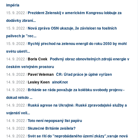
impéria
15. 9. 2022 /
Prezident Zelenskij v americkém Kongresu lobbuje za
dodávky zbraní...
15. 9. 2022 /
Nová zpráva OSN ukazuje, že závislost na fosilních
palivech je "rec...
15. 9. 2022 /
Rychlý přechod na zelenou energii do roku 2050 by mohl
světu ušetři...
14. 9. 2022 /
Boris Cvek
Podivný obraz obnovitelných zdrojů energie v
českém veřejném prostoru
14. 9. 2022 /
Pavel Veleman
ČR: Úřad práce je úplně vyřízen
14. 9. 2022 /
Lesley Keen
ainoKnot
14. 9. 2022 /
Británie se ráda považuje za kolébku svobody projevu -
dokud někdo ...
14. 9. 2022 /
Ruská agrese na Ukrajině: Ruské zpravodajské služby a
vojenští veli...
14. 9. 2022 /
Toto není nepopsaný list papíru
14. 9. 2022 /
Skutečně Británie zešílela?
14. 9. 2022 /
Svět se řítí do "neprobádaného území zkázy",varuje nová