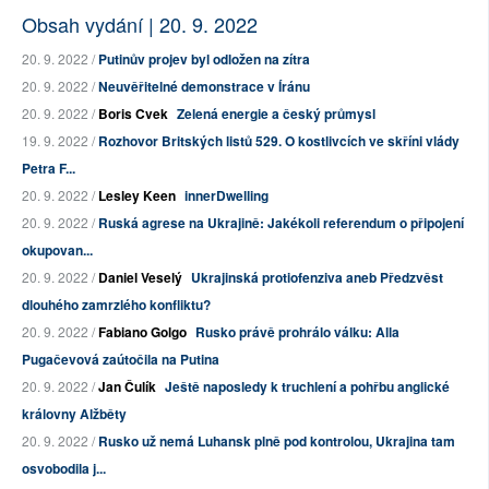
Obsah vydání | 20. 9. 2022
20. 9. 2022 /
Putinův projev byl odložen na zítra
20. 9. 2022 /
Neuvěřitelné demonstrace v Íránu
20. 9. 2022 /
Boris Cvek
Zelená energie a český průmysl
19. 9. 2022 /
Rozhovor Britských listů 529. O kostlivcích ve skříni vlády
Petra F...
20. 9. 2022 /
Lesley Keen
innerDwelling
20. 9. 2022 /
Ruská agrese na Ukrajině: Jakékoli referendum o připojení
okupovan...
20. 9. 2022 /
Daniel Veselý
Ukrajinská protiofenziva aneb Předzvěst
dlouhého zamrzlého konfliktu?
20. 9. 2022 /
Fabiano Golgo
Rusko právě prohrálo válku: Alla
Pugačevová zaútočila na Putina
20. 9. 2022 /
Jan Čulík
Ještě naposledy k truchlení a pohřbu anglické
královny Alžběty
20. 9. 2022 /
Rusko už nemá Luhansk plně pod kontrolou, Ukrajina tam
osvobodila j...