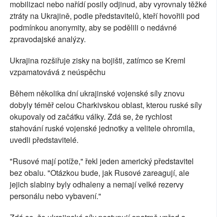
mobilizaci nebo nařídí posily odjinud, aby vyrovnaly těžké
ztráty na Ukrajině, podle představitelů, kteří hovořili pod
podmínkou anonymity, aby se podělili o nedávné
zpravodajské analýzy.
Ukrajina rozšiřuje zisky na bojišti, zatímco se Kreml
vzpamatovává z neúspěchu
Během několika dní ukrajinské vojenské síly znovu
dobyly téměř celou Charkivskou oblast, kterou ruské síly
okupovaly od začátku války. Zdá se, že rychlost
stahování ruské vojenské jednotky a velitele ohromila,
uvedli představitelé.
"Rusové mají potíže," řekl jeden americký představitel
bez obalu. "Otázkou bude, jak Rusové zareagují, ale
jejich slabiny byly odhaleny a nemají velké rezervy
personálu nebo vybavení."