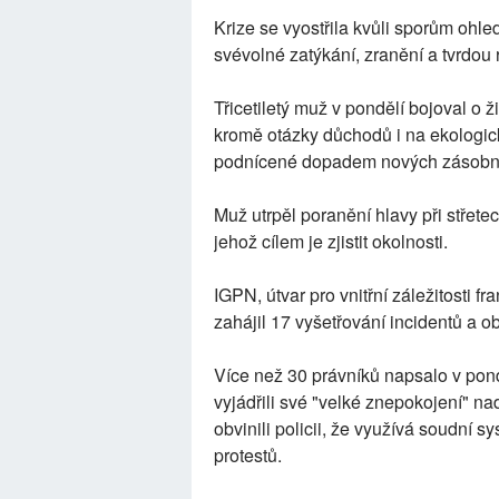
Krize se vyostřila kvůli sporům ohledn
svévolné zatýkání, zranění a tvrdou 
Třicetiletý muž v pondělí bojoval o ž
kromě otázky důchodů i na ekologic
podnícené dopadem nových zásobník
Muž utrpěl poranění hlavy při střete
jehož cílem je zjistit okolnosti.
IGPN, útvar pro vnitřní záležitosti f
zahájil 17 vyšetřování incidentů a obv
Více než 30 právníků napsalo v pon
vyjádřili své "velké znepokojení" nad
obvinili policii, že využívá soudní sy
protestů.