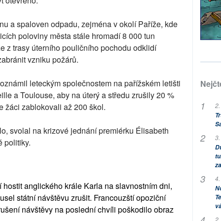
t otevřeno.
ínu a spaloven odpadu, zejména v okolí Paříže, kde
licích poloviny města stále hromadí 8 000 tun
e z trasy úterního pouličního pochodu odklidí
abránit vzniku požárů.
í oznámil leteckým společnostem na pařížském letišti
Nejčt
eille a Toulouse, aby na úterý a středu zrušily 20 %
2.
e žáci zablokovali až 200 škol.
Tr
S
lo, svolal na krizové jednání premiérku Élisabeth
3.
politiky.
Dů
tu
za
4.
 hostit anglického krále Karla na slavnostním dni,
No
sel státní návštěvu zrušit. Francouzští opoziční
Te
vá
e zrušení návštěvy na poslední chvíli poškodilo obraz
2.