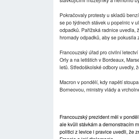
stávkujícími muzejníky a nemohlo bý
Pokračovaly protesty u skladů benz
se po týdnech stávek u popelnic v u
odpadků. Pařížská radnice uvedla, ž
hromady odpadků, aby se pokusila z
Francouzský úřad pro civilní letectv
Orly a na letištích v Bordeaux, Mars
letů. Středoškolské odbory uvedly, ž
Macron v pondělí, kdy napětí stoupa
Borneovou, ministry vlády a vrcholné 
Francouzský prezident měl v pondělí
ale kvůli stávkám a demonstracím mu
politici z levice i pravice uvedli, ž