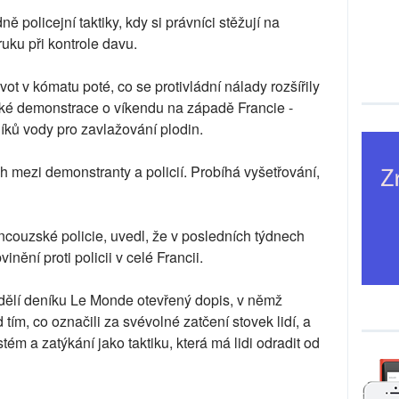
ě policejní taktiky, kdy si právníci stěžují na
ruku při kontrole davu.
ivot v kómatu poté, co se protivládní nálady rozšířily
ké demonstrace o víkendu na západě Francie -
ů vody pro zavlažování plodin.
ch mezi demonstranty a policií. Probíhá vyšetřování,
rancouzské policie, uvedl, že v posledních týdnech
inění proti policii v celé Francii.
dělí deníku Le Monde otevřený dopis, v němž
 tím, co označili za svévolné zatčení stovek lidí, a
stém a zatýkání jako taktiku, která má lidi odradit od