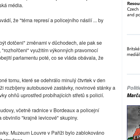
zská média.
ádí, že "téma represí a policejního násilí ... by
i být dotčeni" změnami v důchodech, ale pak se
tí, "rozhořčeni" využitím výkonných pravomocí
bejití parlamentu poté, co se vláda obávala, že
bné tomu, které se odehrálo minulý čtvrtek v den
íži rozbíjeny autobusové zastávky, novinové stánky a
Polit
ky ohňů uprostřed probíhajících střetů s policií.
Marč
budovy, včetně radnice v Bordeaux a policejní
ra obvinilo "krajně levicové" skupiny.
stávky. Muzeum Louvre v Paříži bylo zablokováno