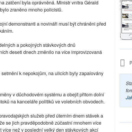
na zatčení byla oprávněná. Ministr vnitra Gérald
bylo zraněno mnoho policistů.
jní demonstranti a novináři musí být chráněni před
ýkáním.
idelných a pokojných stávkových dnů
ních deseti dnech změnilo na více improvizovaná
P
setmění k nepokojům, na ulicích byly zapalovány
St
for
měny v důchodovém systému a obejít přitom dolní
Ja
toků na kanceláře politiků ve volebních obvodech.
pravodajských služeb před úterním dnem stávek a
 že se jich pravděpodobně zúčastní mnohem více
át více než v poslední velký den stávkových akcí