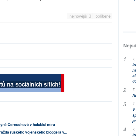
nejnovější
oblíbené
Nejsd
7.
Iz
na
si
0
7.
Ni
7.
V
sp
pr
yně Černochové v holubici míru
7.
ražda ruského vojenského bloggera v...
Iz