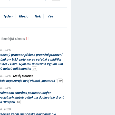
Týden
Měsíc
Rok
Vše
ílenější dnes
 8. 2026
raelský profesor přišel o prestižní pracovní
bídku v USA poté, co se veřejně vyjádřil k
tuaci v Gaze. Nyní mu univerzita vyplatí 250
00 dolarů odškodného
21
 8. 2026
Matěj Metelec
kdo nepozoruje svůj vlastní „soumrak“
19
 8. 2026
 Německu zabránili pokusu ruských
eciálních služeb o útok na dodavatele dronů
o Ukrajinu
18
 8. 2026
raelské zabití libanonské novinářky byl