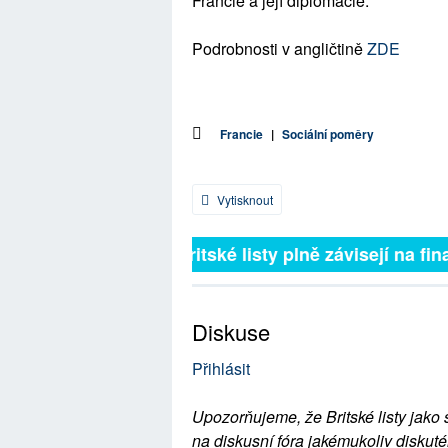
Francie a její diplomacie.
Podrobnosti v angličtině
ZDE
Francie
|
Sociální poměry
Vytisknout
Britské listy plně závisejí na fina
Diskuse
Přihlásit
Upozorňujeme, že Britské listy jako 
na diskusní fóra jakémukoliv diskuté