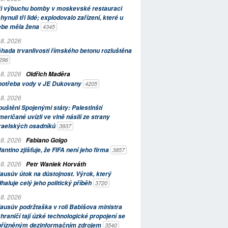
ři výbuchu bomby v moskevské restauraci
hynuli tři lidé; explodovalo zařízení, které u
ebe měla žena
4345
 8. 2026
hada trvanlivosti římského betonu rozluštěna
296
 8. 2026
Oldřich Maděra
potřeba vody v JE Dukovany
4205
 8. 2026
uštěni Spojenými státy: Palestinští
eričané uvízli ve vlně násilí ze strany
zraelských osadníků
3937
 8. 2026
Fabiano Golgo
fantino zjišťuje, že FIFA není jeho firma
3857
 8. 2026
Petr Waniek Horváth
ausův útok na důstojnost. Výrok, který
haluje celý jeho politický příběh
3720
 8. 2026
ausův podržtaška v roli Babišova ministra
hraničí tají úzké technologické propojení se
přízněným dezinformačním zdrojem
3540