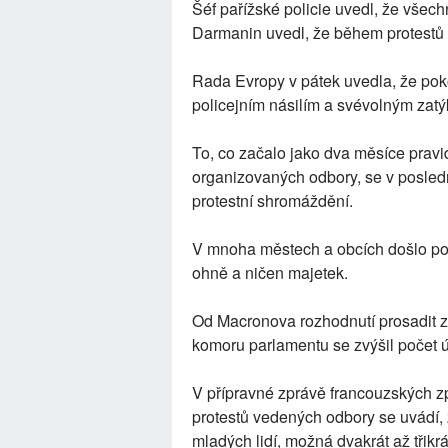
Šéf pařížské policie uvedl, že všech
Darmanin uvedl, že během protestů 
Rada Evropy v pátek uvedla, že poko
policejním násilím a svévolným zat
To, co začalo jako dva měsíce prav
organizovaných odbory, se v posled
protestní shromáždění.
V mnoha městech a obcích došlo po 
ohně a ničen majetek.
Od Macronova rozhodnutí prosadit z
komoru parlamentu se zvýšil počet ú
V přípravné zprávě francouzských z
protestů vedených odbory se uvádí,
mladých lidí, možná dvakrát až třikr