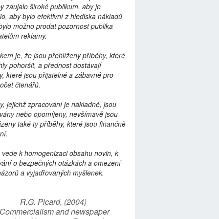
by zaujalo široké publikum, aby je
lo, aby bylo efektivní z hlediska nákladů
bylo možno prodat pozornost publika
telům reklamy.
kem je, že jsou přehlíženy příběhy, které
ly pohoršit, a přednost dostávají
y, které jsou přijatelné a zábavné pro
počet čtenářů.
y, jejichž zpracování je nákladné, jsou
vány nebo opomíjeny, nevšímavě jsou
zeny také ty příběhy, které jsou finančně
ní.
 vede k homogenizaci obsahu novin, k
vání o bezpečných otázkách a omezení
názorů a vyjadřovaných myšlenek.
R.G. Picard, (2004)
“Commercialism and newspaper