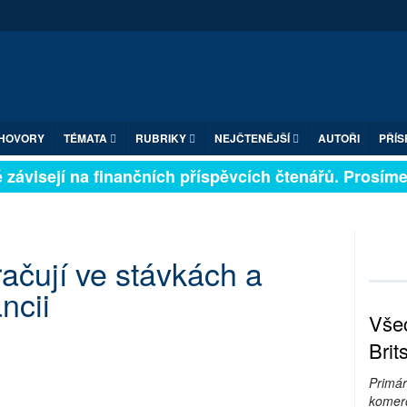
HOVORY
TÉMATA
RUBRIKY
NEJČTENĚJŠÍ
AUTOŘI
PŘÍS
závisejí na finančních příspěvcích čtenářů. Prosíme, p
kračují ve stávkách a
ncii
Všec
Brit
Primár
komerc