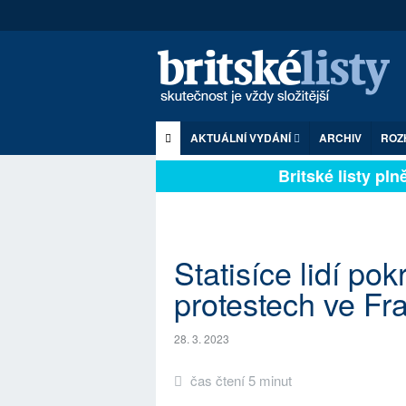
AKTUÁLNÍ VYDÁNÍ
ARCHIV
ROZ
Britské listy plně 
Statisíce lidí po
protestech ve Fra
28. 3. 2023
čas čtení 5 minut