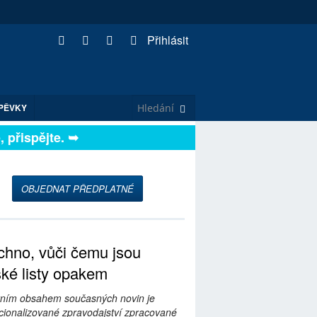
Přihlásit
PĚVKY
řispějte. ➥
OBJEDNAT PŘEDPLATNÉ
hno, vůči čemu jsou
ské listy opakem
ním obsahem současných novin je
ionalizované zpravodajství zpracované