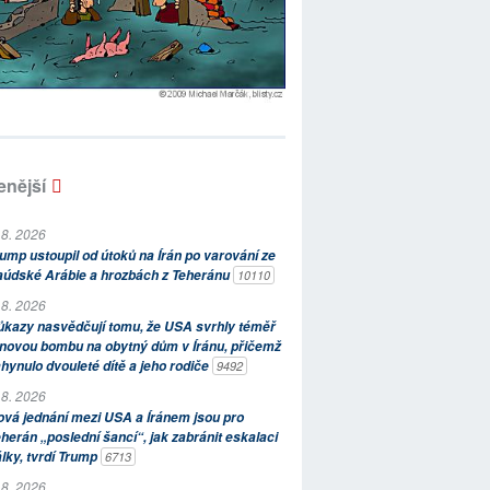
enější
 8. 2026
ump ustoupil od útoků na Írán po varování ze
aúdské Arábie a hrozbách z Teheránu
10110
 8. 2026
kazy nasvědčují tomu, že USA svrhly téměř
novou bombu na obytný dům v Íránu, přičemž
hynulo dvouleté dítě a jeho rodiče
9492
 8. 2026
vá jednání mezi USA a Íránem jsou pro
herán „poslední šancí“, jak zabránit eskalaci
lky, tvrdí Trump
6713
 8. 2026