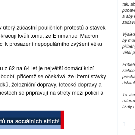
tak, a
pobavi
a aby 
zadava
 v úterý zúčastní pouličních protestů a stávek
Výsled
okračují kvůli tomu, že Emmanuel Macron
by moh
ci k prosazení nepopulárního zvýšení věku
příběh
větší 
Příběh
u z 62 na 64 let je největší domácí krizí
zlehčo
dobí, přičemž se očekává, že úterní stávky
přechá
riskant
adků, železniční dopravy, letecké dopravy a
ěstech se připravují na střety mezi policií a
To vše
refero
škály 