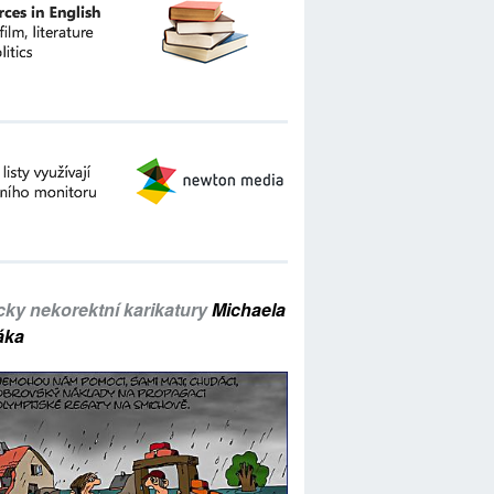
icky nekorektní karikatury
Michaela
áka