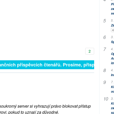
P
za
s
5.
Zá
4
3.
S
4.
2
Op
Am
i
nčních příspěvcích čtenářů. Prosíme, přispějte. ➥
4.
In
7.
Kl
od
3.
Kl
soukromý server si vyhrazují právo blokovat přístup
za
rovi, pokud to uznají za důvodné.
s