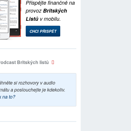
Přispějte finančně na
provoz
Britských
Listů
v mobilu.
CHCI PŘISPĚT
odcast Britských listů
áhněte si rozhovory v audio
mátu a poslouchejte je kdekoliv.
k na to?