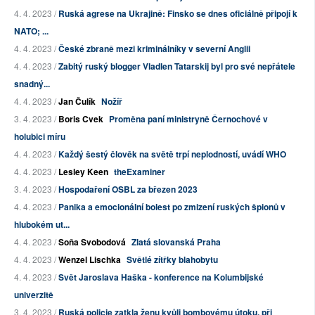
4. 4. 2023 /
Ruská agrese na Ukrajině: Finsko se dnes oficiálně připojí k
NATO; ...
4. 4. 2023 /
České zbraně mezi kriminálníky v severní Anglii
4. 4. 2023 /
Zabitý ruský blogger Vladlen Tatarskij byl pro své nepřátele
snadný...
4. 4. 2023 /
Jan Čulík
Nožíř
3. 4. 2023 /
Boris Cvek
Proměna paní ministryně Černochové v
holubici míru
4. 4. 2023 /
Každý šestý člověk na světě trpí neplodností, uvádí WHO
4. 4. 2023 /
Lesley Keen
theExaminer
3. 4. 2023 /
Hospodaření OSBL za březen 2023
4. 4. 2023 /
Panika a emocionální bolest po zmizení ruských špionů v
hlubokém ut...
4. 4. 2023 /
Soňa Svobodová
Zlatá slovanská Praha
4. 4. 2023 /
Wenzel Lischka
Světlé zítřky blahobytu
4. 4. 2023 /
Svět Jaroslava Haška - konference na Kolumbijské
univerzitě
3. 4. 2023 /
Ruská policie zatkla ženu kvůli bombovému útoku, při