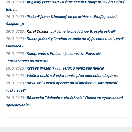
29. 3. 2023 /
Anglický princ Harry a řada celebrit žaluje britský bulvární
tisk z...
29. 3. 2023 /
Přečetli jsme: Křetínský se po kritice z Ukrajiny ohání
údajnou „p...
29. 3. 2023 /
Karel Dolejší
Jak jsme to zas jednou Bruselu osladili
29. 3. 2023 /
Ruské jednotky "mohou zaútočit na Kyjiv nebo Lviv", tvrdí
Medveděv
29. 3. 2023 /
Kompromis s Putinem je nemožný. Považuje
"euroatlantickou civilizac...
29. 3. 2023 /
Krvavý březen 1935: Teror, o němž vás neučili
29. 3. 2023 /
Většina mužů v Rusku zemře před odchodem do penze
29. 3. 2023 /
Bitva ideí: Ruská opozice musí nabídnout "alternativní
ruský svět"
29. 3. 2023 /
Bělorusko "dohnalo a předehnalo" Rusko ve vybavenosti
splachovacími...