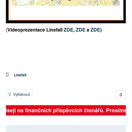
(
Videoprezentace Linefall
ZDE
,
ZDE
a
ZDE
)
Linefall
0
Vytisknout
ávisejí na finančních příspěvcích čtenářů. Prosíme, př