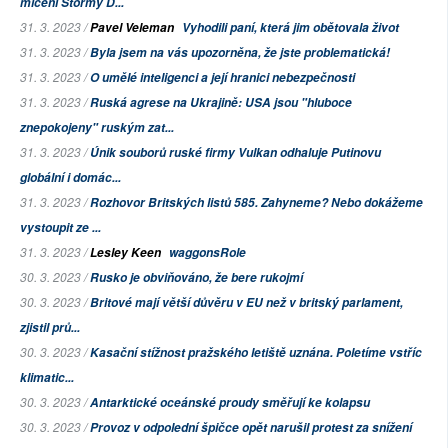
mlčení Stormy D...
31. 3. 2023 /
Pavel Veleman
Vyhodili paní, která jim obětovala život
31. 3. 2023 /
Byla jsem na vás upozorněna, že jste problematická!
31. 3. 2023 /
O umělé inteligenci a její hranici nebezpečnosti
31. 3. 2023 /
Ruská agrese na Ukrajině: USA jsou "hluboce
znepokojeny" ruským zat...
31. 3. 2023 /
Únik souborů ruské firmy Vulkan odhaluje Putinovu
globální i domác...
31. 3. 2023 /
Rozhovor Britských listů 585. Zahyneme? Nebo dokážeme
vystoupit ze ...
31. 3. 2023 /
Lesley Keen
waggonsRole
30. 3. 2023 /
Rusko je obviňováno, že bere rukojmí
30. 3. 2023 /
Britové mají větší důvěru v EU než v britský parlament,
zjistil prů...
30. 3. 2023 /
Kasační stížnost pražského letiště uznána. Poletíme vstříc
klimatic...
30. 3. 2023 /
Antarktické oceánské proudy směřují ke kolapsu
30. 3. 2023 /
Provoz v odpolední špičce opět narušil protest za snížení