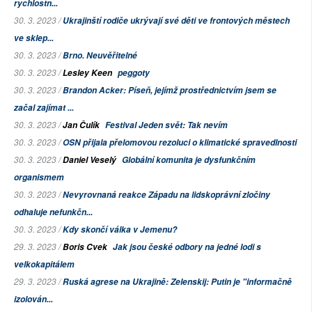
rychlostn...
30. 3. 2023 /
Ukrajinští rodiče ukrývají své děti ve frontových městech
ve sklep...
30. 3. 2023 /
Brno. Neuvěřitelné
30. 3. 2023 /
Lesley Keen
peggoty
30. 3. 2023 /
Brandon Acker: Píseň, jejímž prostřednictvím jsem se
začal zajímat ...
30. 3. 2023 /
Jan Čulík
Festival Jeden svět: Tak nevím
30. 3. 2023 /
OSN přijala přelomovou rezoluci o klimatické spravedlnosti
30. 3. 2023 /
Daniel Veselý
Globální komunita je dysfunkčním
organismem
30. 3. 2023 /
Nevyrovnaná reakce Západu na lidskoprávní zločiny
odhaluje nefunkčn...
30. 3. 2023 /
Kdy skončí válka v Jemenu?
29. 3. 2023 /
Boris Cvek
Jak jsou české odbory na jedné lodi s
velkokapitálem
29. 3. 2023 /
Ruská agrese na Ukrajině: Zelenskij: Putin je "informačně
izolován...