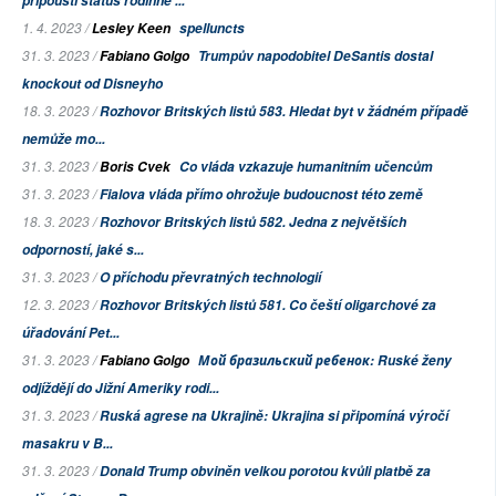
připouští status rodinné ...
1. 4. 2023 /
Lesley Keen
spelluncts
31. 3. 2023 /
Fabiano Golgo
Trumpův napodobitel DeSantis dostal
knockout od Disneyho
18. 3. 2023 /
Rozhovor Britských listů 583. Hledat byt v žádném případě
nemůže mo...
31. 3. 2023 /
Boris Cvek
Co vláda vzkazuje humanitním učencům
31. 3. 2023 /
Fialova vláda přímo ohrožuje budoucnost této země
18. 3. 2023 /
Rozhovor Britských listů 582. Jedna z největších
odporností, jaké s...
31. 3. 2023 /
O příchodu převratných technologií
12. 3. 2023 /
Rozhovor Britských listů 581. Co čeští oligarchové za
úřadování Pet...
31. 3. 2023 /
Fabiano Golgo
Мой бразильский ребенок: Ruské ženy
odjíždějí do Jižní Ameriky rodi...
31. 3. 2023 /
Ruská agrese na Ukrajině: Ukrajina si připomíná výročí
masakru v B...
31. 3. 2023 /
Donald Trump obviněn velkou porotou kvůli platbě za