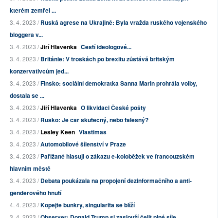
kterém zemřel ...
3. 4. 2023 /
Ruská agrese na Ukrajině: Byla vražda ruského vojenského
bloggera v...
3. 4. 2023 /
Jiří Hlavenka
Čeští ideologové...
3. 4. 2023 /
Británie: V troskách po brexitu zůstává britským
konzervativcům jed...
3. 4. 2023 /
Finsko: sociální demokratka Sanna Marin prohrála volby,
dostala se ...
3. 4. 2023 /
Jiří Hlavenka
O likvidaci České pošty
3. 4. 2023 /
Rusko: Je car skutečný, nebo falešný?
3. 4. 2023 /
Lesley Keen
Vlastimas
3. 4. 2023 /
Automobilové šílenství v Praze
3. 4. 2023 /
Pařížané hlasují o zákazu e-koloběžek ve francouzském
hlavním městě
3. 4. 2023 /
Debata poukázala na propojení dezinformačního a anti-
genderového hnutí
4. 4. 2023 /
Kopejte bunkry, singularita se blíží
3. 4. 2023 /
Observer: Donald Trump si zaslouží čelit plné síle