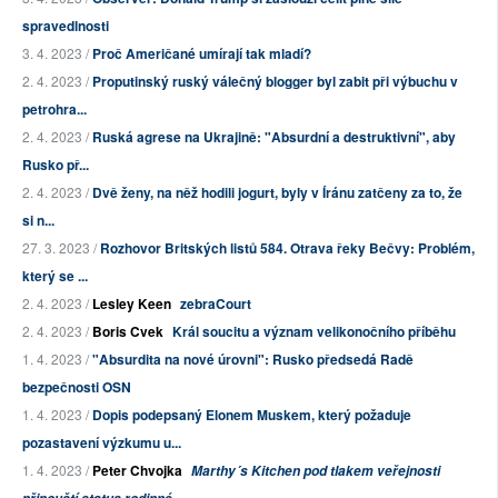
spravedlnosti
3. 4. 2023 /
Proč Američané umírají tak mladí?
2. 4. 2023 /
Proputinský ruský válečný blogger byl zabit při výbuchu v
petrohra...
2. 4. 2023 /
Ruská agrese na Ukrajině: "Absurdní a destruktivní", aby
Rusko př...
2. 4. 2023 /
Dvě ženy, na něž hodili jogurt, byly v Íránu zatčeny za to, že
si n...
27. 3. 2023 /
Rozhovor Britských listů 584. Otrava řeky Bečvy: Problém,
který se ...
2. 4. 2023 /
Lesley Keen
zebraCourt
2. 4. 2023 /
Boris Cvek
Král soucitu a význam velikonočního příběhu
1. 4. 2023 /
"Absurdita na nové úrovni": Rusko předsedá Radě
bezpečnosti OSN
1. 4. 2023 /
Dopis podepsaný Elonem Muskem, který požaduje
pozastavení výzkumu u...
1. 4. 2023 /
Peter Chvojka
Marthy´s Kitchen pod tlakem veřejnosti