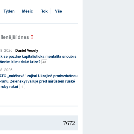
Týden
Měsíc
Rok
Vše
ílenější dnes
 8. 2026
Daniel Veselý
k se pozdně kapitalistická mentalita snoubí s
šením klimatické krize?
43
 8. 2026
TO „naléhavě“ zajistí Ukrajině protivzdušnou
ranu, Zelenskyj varuje před nárůstem ruské
ýroby raket
1
7672