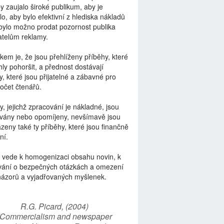
by zaujalo široké publikum, aby je
lo, aby bylo efektivní z hlediska nákladů
bylo možno prodat pozornost publika
telům reklamy.
kem je, že jsou přehlíženy příběhy, které
ly pohoršit, a přednost dostávají
y, které jsou přijatelné a zábavné pro
počet čtenářů.
y, jejichž zpracování je nákladné, jsou
vány nebo opomíjeny, nevšímavě jsou
zeny také ty příběhy, které jsou finančně
ní.
 vede k homogenizaci obsahu novin, k
vání o bezpečných otázkách a omezení
názorů a vyjadřovaných myšlenek.
R.G. Picard, (2004)
“Commercialism and newspaper