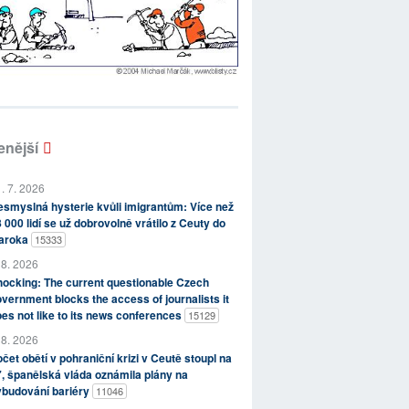
enější
. 7. 2026
smyslná hysterie kvůli imigrantům: Více než
 000 lidí se už dobrovolně vrátilo z Ceuty do
aroka
15333
 8. 2026
ocking: The current questionable Czech
vernment blocks the access of journalists it
es not like to its news conferences
15129
 8. 2026
čet obětí v pohraniční krizi v Ceutě stoupl na
, španělská vláda oznámila plány na
ybudování bariéry
11046