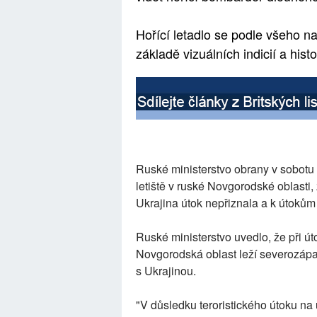
Hořící letadlo se podle všeho n
základě vizuálních indicií a hist
Ruské ministerstvo obrany v sobotu 
letiště v ruské Novgorodské oblasti,
Ukrajina útok nepřiznala a k útokům 
Ruské ministerstvo uvedlo, že při ú
Novgorodská oblast leží severozápa
s Ukrajinou.
"V důsledku teroristického útoku na ú