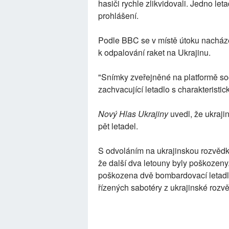
hasiči rychle zlikvidovali. Jedno le
prohlášení.
Podle BBC se v místě útoku nacháze
k odpalování raket na Ukrajinu.
"Snímky zveřejněné na platformě so
zachvacující letadlo s charakterist
Nový Hlas Ukrajiny
uvedl, že ukraji
pět letadel.
S odvoláním na ukrajinskou rozvědku
že další dva letouny byly poškozeny.
poškozena dvě bombardovací letadla,
řízených sabotéry z ukrajinské rozv