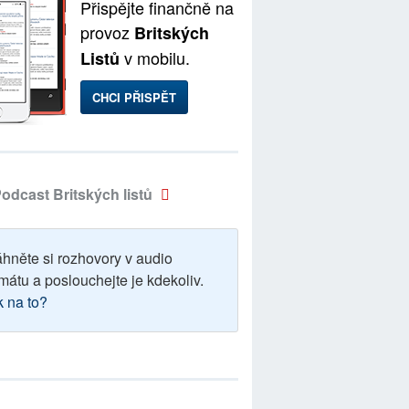
Přispějte finančně na
provoz
Britských
v mobilu.
Listů
CHCI PŘISPĚT
odcast Britských listů
áhněte si rozhovory v audio
mátu a poslouchejte je kdekoliv.
k na to?