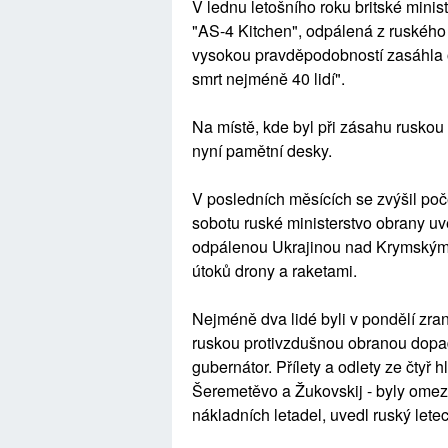
V lednu letošního roku britské minist
"AS-4 Kitchen", odpálená z ruského
vysokou pravděpodobností zasáhla 
smrt nejméně 40 lidí".
Na místě, kde byl při zásahu ruskou
nyní pamětní desky.
V posledních měsících se zvýšil poč
sobotu ruské ministerstvo obrany uve
odpálenou Ukrajinou nad Krymským 
útoků drony a raketami.
Nejméně dva lidé byli v pondělí zra
ruskou protivzdušnou obranou dopad
gubernátor. Přílety a odlety ze čty
Šeremetěvo a Žukovskij - byly omez
nákladních letadel, uvedl ruský lete