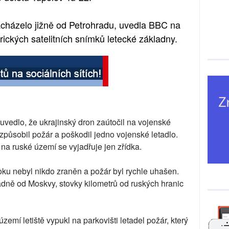
acházelo jižně od Petrohradu, uvedla BBC na
orických satelitních snímků letecké základny.
uvedlo, že ukrajinský dron zaútočil na vojenské
 způsobil požár a poškodil jedno vojenské letadlo.
na ruské území se vyjadřuje jen zřídka.
toku nebyl nikdo zraněn a požár byl rychle uhašen.
dně od Moskvy, stovky kilometrů od ruských hranic
zemí letiště vypukl na parkovišti letadel požár, který