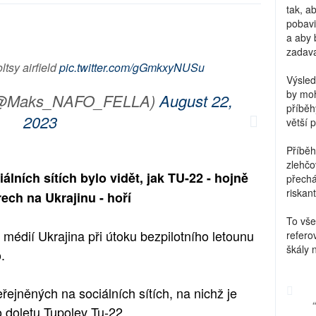
tak, a
pobavi
a aby 
zadava
tsy airfield
pic.twitter.com/gGmkxyNUSu
Výsled
by moh
(@Maks_NAFO_FELLA)
August 22,
příběh
2023
větší 
Příběh
zlehčo
lních sítích bylo vidět, jak TU-22 - hojně
přechá
riskant
ech na Ukrajinu - hoří
To vše
médií Ukrajina při útoku bezpilotního letounu
refero
škály 
.
ejněných na sociálních sítích, na nichž je
 doletu Tupolev Tu-22.