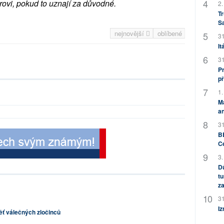
rovi, pokud to uznají za důvodné.
2.
Tr
S
nejnovější
oblíbené
31
It
31
Pr
př
1.
M
an
31
BB
C
3.
Dů
tu
za
31
Iz
ť válečných zločinců