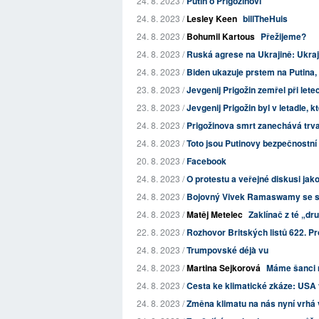
24. 8. 2023 /
Putin o Prigožinovi
24. 8. 2023 /
Lesley Keen
billTheHuis
24. 8. 2023 /
Bohumil Kartous
Přežijeme?
24. 8. 2023 /
Ruská agrese na Ukrajině: Ukrajin
24. 8. 2023 /
Biden ukazuje prstem na Putina, 
23. 8. 2023 /
Jevgenij Prigožin zemřel při letec
23. 8. 2023 /
Jevgenij Prigožin byl v letadle, k
24. 8. 2023 /
Prigožinova smrt zanechává trva
24. 8. 2023 /
Toto jsou Putinovy bezpečnostní 
20. 8. 2023 /
Facebook
24. 8. 2023 /
O protestu a veřejné diskusi jak
24. 8. 2023 /
Bojovný Vivek Ramaswamy se sta
24. 8. 2023 /
Matěj Metelec
Zaklínač z té „dr
22. 8. 2023 /
Rozhovor Britských listů 622. Pr
24. 8. 2023 /
Trumpovské déjà vu
24. 8. 2023 /
Martina Sejkorová
Máme šanci n
24. 8. 2023 /
Cesta ke klimatické zkáze: USA 
24. 8. 2023 /
Změna klimatu na nás nyní vrhá 