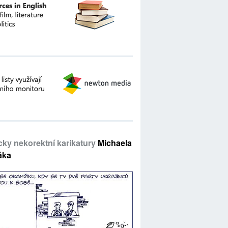
icky nekorektní karikatury
Michaela
áka