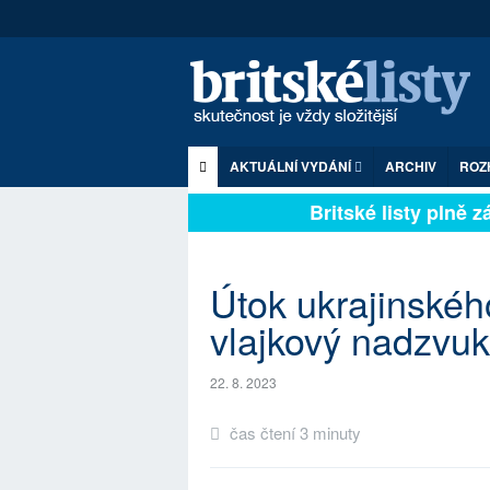
AKTUÁLNÍ VYDÁNÍ
ARCHIV
ROZ
Britské listy plně záv
Útok ukrajinského
vlajkový nadzvu
22. 8. 2023
čas čtení 3 minuty