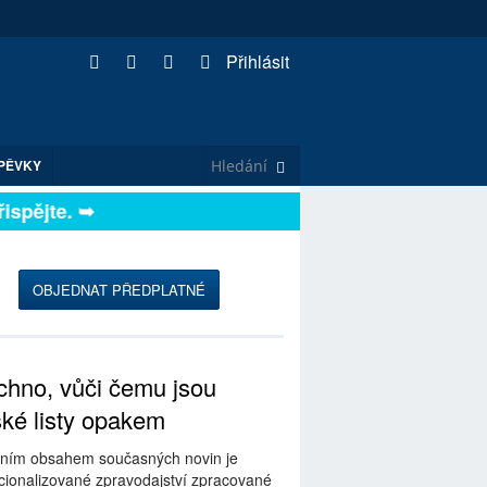
Přihlásit
PĚVKY
pějte. ➥
OBJEDNAT PŘEDPLATNÉ
hno, vůči čemu jsou
ské listy opakem
ním obsahem současných novin je
ionalizované zpravodajství zpracované