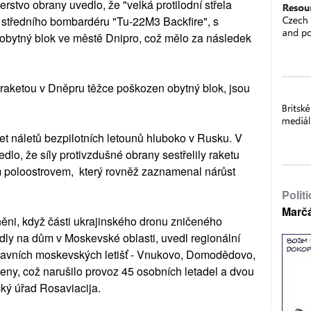
erstvo obrany uvedlo, že "velká protilodní střela
 středního bombardéru "Tu-22M3 Backfire", s
obytný blok ve městě Dnipro, což mělo za následek
 raketou v Dněpru těžce poškozen obytný blok, jsou
et náletů bezpilotních letounů hluboko v Rusku. V
dlo, že síly protivzdušné obrany sestřelily raketu
poloostrovem, který rovněž zaznamenal nárůst
Polit
Marč
něni, když části ukrajinského dronu zničeného
ly na dům v Moskevské oblasti, uvedl regionální
ř hlavních moskevských letišť - Vnukovo, Domodědovo,
eny, což narušilo provoz 45 osobních letadel a dvou
cký úřad Rosaviacija.