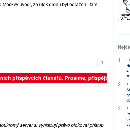
d Moskvy uvedl, že útok dronu byl odražen i tam.
Nejčt
31
1
Ne
48
M
ích příspěvcích čtenářů. Prosíme, přispějte. ➥
1.
Sh
go
do
1.
Po
67
soukromý server si vyhrazují právo blokovat přístup
v