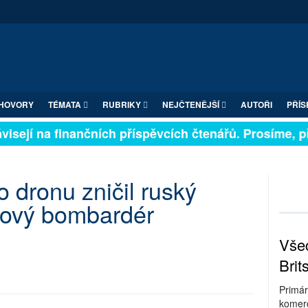
HOVORY
TÉMATA
RUBRIKY
NEJČTENĚJŠÍ
AUTOŘI
PŘÍS
isejí na finančních příspěvcích čtenářů. Prosíme, přis
 dronu zničil ruský
kový bombardér
Všec
Brit
Primár
komerc