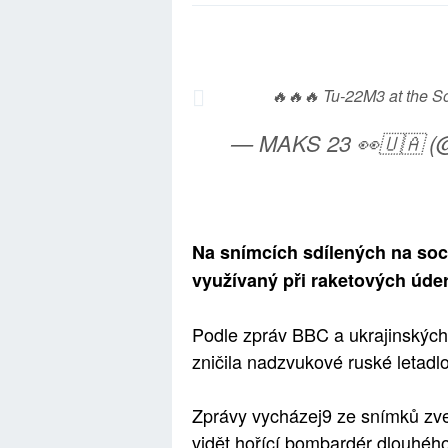
🔥🔥🔥 Tu-22M3 at the Sol
— MAKS 23 👀🇺🇦 
Na snímcích sdílených na sociá
využívaný při raketových úder
Podle zpráv BBC a ukrajinských 
zničila nadzvukové ruské letadlo
Zprávy vycházej9 ze snímků zveř
vidět hořící bombardér dlouhého