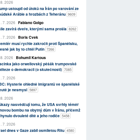
 8. 2026
ump ustoupil od útoků na Írán po varování ze
aúdské Arábie a hrozbách z Teheránu
9609
. 7. 2026
Fabiano Golgo
álie zavírá dveře, kterými sama prošla
8262
. 7. 2026
Boris Cvek
emiér musí rychle zakročit proti Španělsku,
esně jak by to chtěl Putin
7266
 8. 2026
Bohumil Kartous
acinka jako orwellovský pěšák trumpovské
titeze o demokracii (o skutečnosti)
7085
. 7. 2026
C: Hysterie ohledně imigrantů ve španělské
eutě je nesmysl
5897
 8. 2026
kazy nasvědčují tomu, že USA svrhly téměř
novou bombu na obytný dům v Íránu, přičemž
hynulo dvouleté dítě a jeho rodiče
5458
. 7. 2026
rael dnes v Gaze zabil osmiletou Ritu
4580