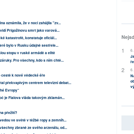
a oznámila, že v noci zahájila "zv...
vidí Prigožinovu smrt jako varová...
Nejsd
ké katastrofě, konstatuje oficiál...
teré bylo v Rusku údajně sestřele...
6.
lou stopu v ruské armádě a elitě
Ja
záruky. Pro všechny, kdo s ním chtě...
ře
6.
o cestě k nové vědecké éře
NA
ob
l překvapivým centrem televizní debat...
v
uhé Evropy“
oč je Fialova vláda takovým zklamán...
a přežití?
vedou ve světě v těžbě ropy a zemníh...
všechny zbraně ze svého arzenálu, od...