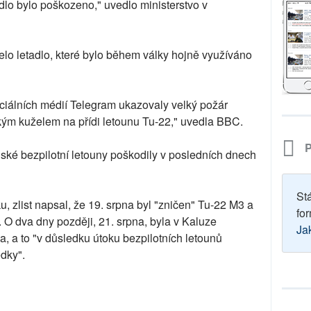
tadlo bylo poškozeno," uvedlo ministerstvo v
lo letadlo, které bylo během války hojně využíváno
ciálních médií Telegram ukazovaly velký požár
ickým kuželem na přídi letounu Tu-22," uvedla BBC.
P
nské bezpilotní letouny poškodily v posledních dnech
St
, zlist napsal, že 19. srpna byl "zničen" Tu-22 M3 a
for
 O dva dny později, 21. srpna, byla v Kaluze
Ja
 a to "v důsledku útoku bezpilotních letounů
ědky".