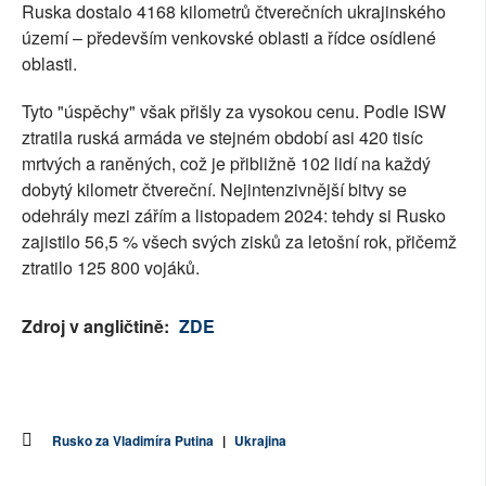
Ruska dostalo 4168 kilometrů čtverečních ukrajinského
území – především venkovské oblasti a řídce osídlené
oblasti.
Tyto "úspěchy" však přišly za vysokou cenu. Podle ISW
ztratila ruská armáda ve stejném období asi 420 tisíc
mrtvých a raněných, což je přibližně 102 lidí na každý
dobytý kilometr čtvereční. Nejintenzivnější bitvy se
odehrály mezi zářím a listopadem 2024: tehdy si Rusko
zajistilo 56,5 % všech svých zisků za letošní rok, přičemž
ztratilo 125 800 vojáků.
Zdroj v angličtině:
ZDE
Rusko za Vladimíra Putina
|
Ukrajina