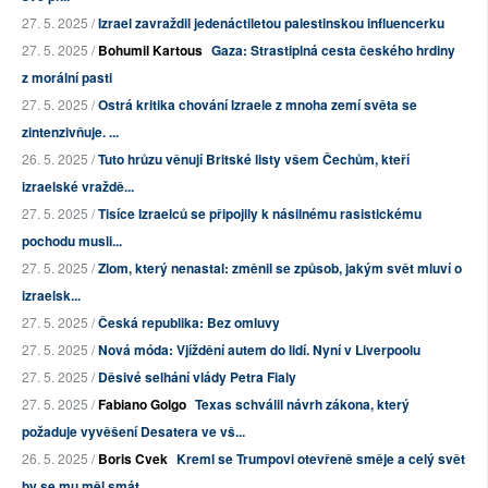
27. 5. 2025 /
Izrael zavraždil jedenáctiletou palestinskou influencerku
27. 5. 2025 /
Bohumil Kartous
Gaza: Strastiplná cesta českého hrdiny
z morální pasti
27. 5. 2025 /
Ostrá kritika chování Izraele z mnoha zemí světa se
zintenzivňuje. ...
26. 5. 2025 /
Tuto hrůzu věnují Britské listy všem Čechům, kteří
izraelské vraždě...
27. 5. 2025 /
Tisíce Izraelců se připojily k násilnému rasistickému
pochodu musli...
27. 5. 2025 /
Zlom, který nenastal: změnil se způsob, jakým svět mluví o
izraelsk...
27. 5. 2025 /
Česká republika: Bez omluvy
27. 5. 2025 /
Nová móda: Vjíždění autem do lidí. Nyní v Liverpoolu
27. 5. 2025 /
Děsivé selhání vlády Petra Fialy
27. 5. 2025 /
Fabiano Golgo
Texas schválil návrh zákona, který
požaduje vyvěšení Desatera ve vš...
26. 5. 2025 /
Boris Cvek
Kreml se Trumpovi otevřeně směje a celý svět
by se mu měl smát