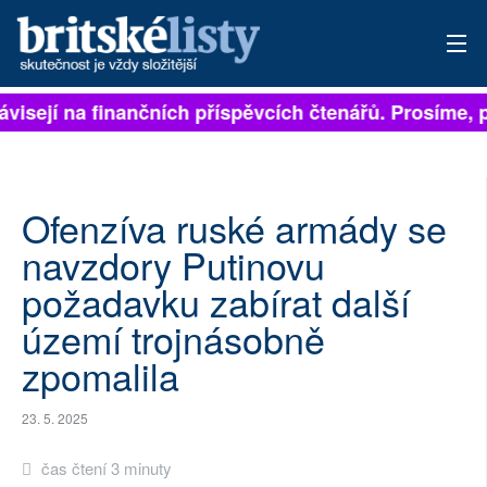
ávisejí na finančních příspěvcích čtenářů. Prosíme, př
PŘIHLÁSIT
AKTUÁLNÍ VYDÁNÍ
ARCHIV
Ofenzíva ruské armády se
navzdory Putinovu
ROZHOVORY
požadavku zabírat další
TÉMATA
území trojnásobně
zpomalila
NEJČTENĚJŠÍ ZA 7 DNÍ
AUTOŘI
23. 5. 2025
PŘÍSPĚVKY NA PROVOZ
čas čtení 3 minuty