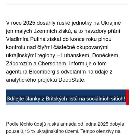
SOCIÁLNÍ SÍTĚ
RUBRIKY
V roce 2025 dosáhly ruské jednotky na Ukrajině
jen malých územních zisků, a to navzdory přání
PLNÁ VERZE STRÁNEK
Vladimira Putina získat do konce roku plnou
kontrolu nad čtyřmi částečně okupovanými
ukrajinskými regiony – Luhanskem, Doněckem,
Záporožím a Chersonem. Informuje o tom
agentura Bloomberg s odvoláním na údaje z
analytického projektu DeepState.
Podle těchto údajů ruská armáda od ledna 2025 dobyla
pouze 0,15 % ukrajinského území. Tempo ofenzívy na