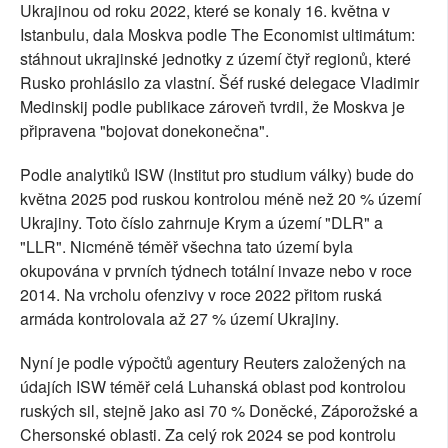
Ukrajinou od roku 2022, které se konaly 16. května v
Istanbulu, dala Moskva podle The Economist ultimátum:
stáhnout ukrajinské jednotky z území čtyř regionů, které
Rusko prohlásilo za vlastní. Šéf ruské delegace Vladimir
Medinskij podle publikace zároveň tvrdil, že Moskva je
připravena "bojovat donekonečna".
Podle analytiků ISW (Institut pro studium války) bude do
května 2025 pod ruskou kontrolou méně než 20 % území
Ukrajiny. Toto číslo zahrnuje Krym a území "DLR" a
"LLR". Nicméně téměř všechna tato území byla
okupována v prvních týdnech totální invaze nebo v roce
2014. Na vrcholu ofenzivy v roce 2022 přitom ruská
armáda kontrolovala až 27 % území Ukrajiny.
Nyní je podle výpočtů agentury Reuters založených na
údajích ISW téměř celá Luhanská oblast pod kontrolou
ruských sil, stejně jako asi 70 % Doněcké, Záporožské a
Chersonské oblasti. Za celý rok 2024 se pod kontrolu