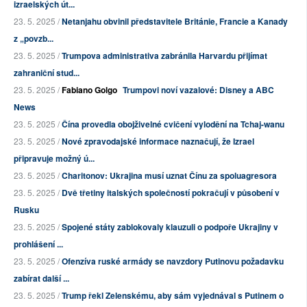
izraelských út...
23. 5. 2025 /
Netanjahu obvinil představitele Británie, Francie a Kanady
z „povzb...
23. 5. 2025 /
Trumpova administrativa zabránila Harvardu přijímat
zahraniční stud...
23. 5. 2025 /
Fabiano Golgo
Trumpovi noví vazalové: Disney a ABC
News
23. 5. 2025 /
Čína provedla obojživelné cvičení vylodění na Tchaj-wanu
23. 5. 2025 /
Nové zpravodajské informace naznačují, že Izrael
připravuje možný ú...
23. 5. 2025 /
Charitonov: Ukrajina musí uznat Čínu za spoluagresora
23. 5. 2025 /
Dvě třetiny italských společností pokračují v působení v
Rusku
23. 5. 2025 /
Spojené státy zablokovaly klauzuli o podpoře Ukrajiny v
prohlášení ...
23. 5. 2025 /
Ofenzíva ruské armády se navzdory Putinovu požadavku
zabírat další ...
23. 5. 2025 /
Trump řekl Zelenskému, aby sám vyjednával s Putinem o