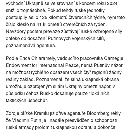
východní Ukrajině se ve srovnání s koncem roku 2024
snížilo trojnásobně. Pokud tehdy ruské jednotky
postoupily asi o 125 kilometrů čtverečních týdně, nyní toto
číslo kleslo na 41 kilometrů čtverečních za týden.
Navzdory početní převaze zůstávají ruské ozbrojené síly
daleko od dosažení Putinových vojenských cílů,
poznamenává agentura.
Podle Erica Chiaramely, vedoucího pracovníka Carnegie
Endowment for International Peace, nemá Putinův názor
na možnost rychlého obsazení všech čtyř regionů žádný
reálný základ. Poznamenal, že silná ukrajinská obrana
umožňuje ozbrojeným silám Ukrajiny omezit nápor, v
důsledku čehož Rusko dosahuje pouze "lokálních
taktických úspěchů".
Zdroje blízké Kremlu již dříve agentuře Bloomberg řekly,
že Vladimir Putin je i nadále přesvědčen o schopnosti
ruské armády prolomit ukrajinskou obranu a dokončit