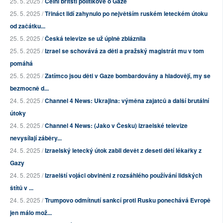
25. 5. 2025 /
Čelní britští politikové o Gaze
25. 5. 2025 /
Třináct lidí zahynulo po největším ruském leteckém útoku
od začátku...
25. 5. 2025 /
Česká televize se už úplně zbláznila
25. 5. 2025 /
Izrael se schovává za děti a pražský magistrát mu v tom
pomáhá
25. 5. 2025 /
Zatímco jsou děti v Gaze bombardovány a hladovějí, my se
bezmocně d...
24. 5. 2025 /
Channel 4 News: Ukrajina: výměna zajatců a další brutální
útoky
24. 5. 2025 /
Channel 4 News: (Jako v Česku) izraelské televize
nevysílají záběry...
24. 5. 2025 /
Izraelský letecký útok zabil devět z deseti dětí lékařky z
Gazy
24. 5. 2025 /
Izraelští vojáci obviněni z rozsáhlého používání lidských
štítů v ...
24. 5. 2025 /
Trumpovo odmítnutí sankcí proti Rusku ponechává Evropě
jen málo mož...