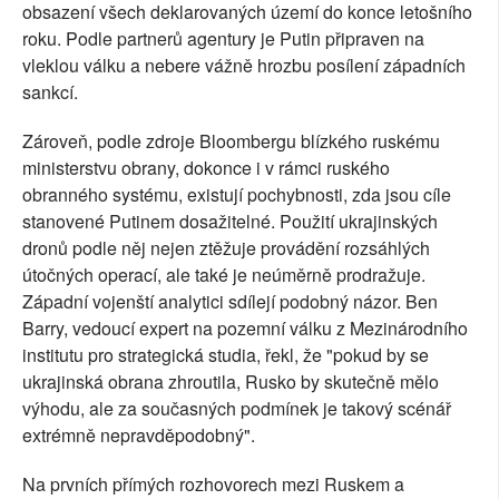
obsazení všech deklarovaných území do konce letošního
roku. Podle partnerů agentury je Putin připraven na
vleklou válku a nebere vážně hrozbu posílení západních
sankcí.
Zároveň, podle zdroje Bloombergu blízkého ruskému
ministerstvu obrany, dokonce i v rámci ruského
obranného systému, existují pochybnosti, zda jsou cíle
stanovené Putinem dosažitelné. Použití ukrajinských
dronů podle něj nejen ztěžuje provádění rozsáhlých
útočných operací, ale také je neúměrně prodražuje.
Západní vojenští analytici sdílejí podobný názor. Ben
Barry, vedoucí expert na pozemní válku z Mezinárodního
institutu pro strategická studia, řekl, že "pokud by se
ukrajinská obrana zhroutila, Rusko by skutečně mělo
výhodu, ale za současných podmínek je takový scénář
extrémně nepravděpodobný".
Na prvních přímých rozhovorech mezi Ruskem a