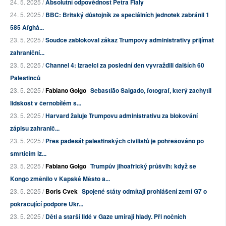
24. 5. 2025 /
Absolutní odpovědnost Petra Fialy
24. 5. 2025 /
BBC: Britský důstojník ze speciálních jednotek zabránil 1
585 Afghá...
23. 5. 2025 /
Soudce zablokoval zákaz Trumpovy administrativy přijímat
zahraniční...
23. 5. 2025 /
Channel 4: Izraelci za poslední den vyvraždili dalších 60
Palestinců
23. 5. 2025 /
Fabiano Golgo
Sebastião Salgado, fotograf, který zachytil
lidskost v černobílém s...
23. 5. 2025 /
Harvard žaluje Trumpovu administrativu za blokování
zápisu zahranič...
23. 5. 2025 /
Přes padesát palestinských civilistů je pohřešováno po
smrtícím iz...
23. 5. 2025 /
Fabiano Golgo
Trumpův jihoafrický průšvih: když se
Kongo změnilo v Kapské Město a...
23. 5. 2025 /
Boris Cvek
Spojené státy odmítají prohlášení zemí G7 o
pokračující podpoře Ukr...
23. 5. 2025 /
Děti a starší lidé v Gaze umírají hlady. Při nočních