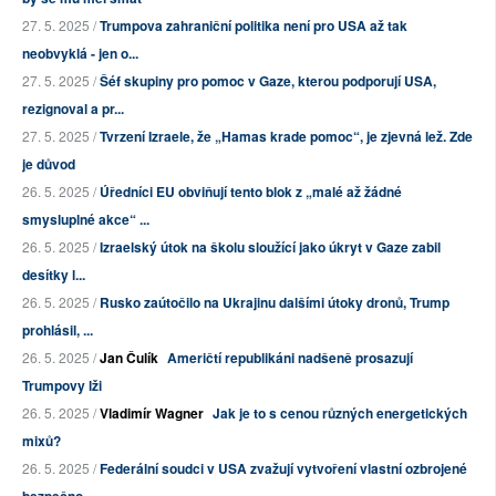
27. 5. 2025 /
Trumpova zahraniční politika není pro USA až tak
neobvyklá - jen o...
27. 5. 2025 /
Šéf skupiny pro pomoc v Gaze, kterou podporují USA,
rezignoval a pr...
27. 5. 2025 /
Tvrzení Izraele, že „Hamas krade pomoc“, je zjevná lež. Zde
je důvod
26. 5. 2025 /
Úředníci EU obviňují tento blok z „malé až žádné
smysluplné akce“ ...
26. 5. 2025 /
Izraelský útok na školu sloužící jako úkryt v Gaze zabil
desítky l...
26. 5. 2025 /
Rusko zaútočilo na Ukrajinu dalšími útoky dronů, Trump
prohlásil, ...
26. 5. 2025 /
Jan Čulík
Američtí republikáni nadšeně prosazují
Trumpovy lži
26. 5. 2025 /
Vladimír Wagner
Jak je to s cenou různých energetických
mixů?
26. 5. 2025 /
Federální soudci v USA zvažují vytvoření vlastní ozbrojené