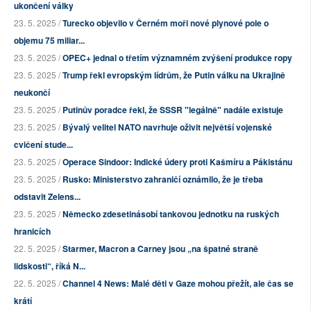
ukončení války
23. 5. 2025 /
Turecko objevilo v Černém moři nové plynové pole o
objemu 75 miliar...
23. 5. 2025 /
OPEC+ jednal o třetím významném zvýšení produkce ropy
23. 5. 2025 /
Trump řekl evropským lídrům, že Putin válku na Ukrajině
neukončí
23. 5. 2025 /
Putinův poradce řekl, že SSSR "legálně" nadále existuje
23. 5. 2025 /
Bývalý velitel NATO navrhuje oživit největší vojenské
cvičení stude...
23. 5. 2025 /
Operace Sindoor: Indické údery proti Kašmíru a Pákistánu
23. 5. 2025 /
Rusko: Ministerstvo zahraničí oznámilo, že je třeba
odstavit Zelens...
23. 5. 2025 /
Německo zdesetinásobí tankovou jednotku na ruských
hranicích
22. 5. 2025 /
Starmer, Macron a Carney jsou „na špatné straně
lidskosti“, říká N...
22. 5. 2025 /
Channel 4 News: Malé děti v Gaze mohou přežít, ale čas se
krátí