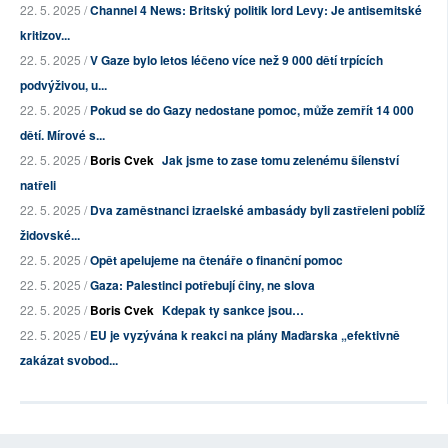
22. 5. 2025 /
Channel 4 News: Britský politik lord Levy: Je antisemitské
kritizov...
22. 5. 2025 /
V Gaze bylo letos léčeno více než 9 000 dětí trpících
podvýživou, u...
22. 5. 2025 /
Pokud se do Gazy nedostane pomoc, může zemřít 14 000
dětí. Mírové s...
22. 5. 2025 /
Boris Cvek
Jak jsme to zase tomu zelenému šílenství
natřeli
22. 5. 2025 /
Dva zaměstnanci izraelské ambasády byli zastřeleni poblíž
židovské...
22. 5. 2025 /
Opět apelujeme na čtenáře o finanční pomoc
22. 5. 2025 /
Gaza: Palestinci potřebují činy, ne slova
22. 5. 2025 /
Boris Cvek
Kdepak ty sankce jsou…
22. 5. 2025 /
EU je vyzývána k reakci na plány Maďarska „efektivně
zakázat svobod...