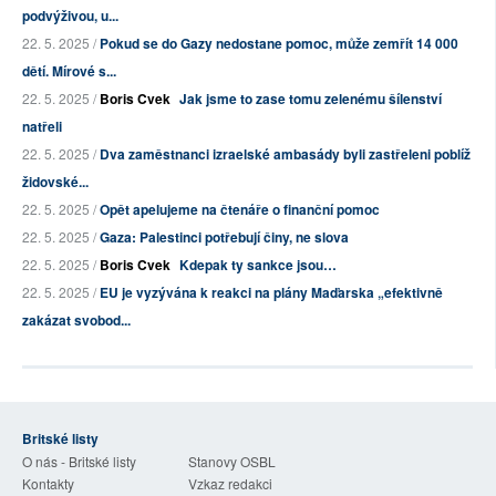
podvýživou, u...
22. 5. 2025 /
Pokud se do Gazy nedostane pomoc, může zemřít 14 000
dětí. Mírové s...
22. 5. 2025 /
Boris Cvek
Jak jsme to zase tomu zelenému šílenství
natřeli
22. 5. 2025 /
Dva zaměstnanci izraelské ambasády byli zastřeleni poblíž
židovské...
22. 5. 2025 /
Opět apelujeme na čtenáře o finanční pomoc
22. 5. 2025 /
Gaza: Palestinci potřebují činy, ne slova
22. 5. 2025 /
Boris Cvek
Kdepak ty sankce jsou…
22. 5. 2025 /
EU je vyzývána k reakci na plány Maďarska „efektivně
zakázat svobod...
Britské listy
O nás - Britské listy
Stanovy OSBL
Kontakty
Vzkaz redakci