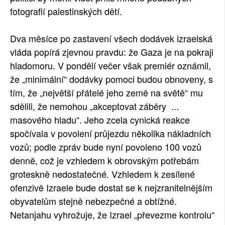
fotografií palestinských dětí.
Dva měsíce po zastavení všech dodávek izraelská
vláda popírá zjevnou pravdu: že Gaza je na pokraji
hladomoru. V pondělí večer však premiér oznámil,
že „minimální“ dodávky pomoci budou obnoveny, s
tím, že „největší přátelé jeho země na světě“ mu
sdělili, že nemohou „akceptovat záběry ...
masového hladu“. Jeho zcela cynická reakce
spočívala v povolení průjezdu několika nákladních
vozů; podle zpráv bude nyní povoleno 100 vozů
denně, což je vzhledem k obrovským potřebám
groteskně nedostatečné. Vzhledem k zesílené
ofenzivě Izraele bude dostat se k nejzranitelnějším
obyvatelům stejně nebezpečné a obtížné.
Netanjahu vyhrožuje, že Izrael „převezme kontrolu“