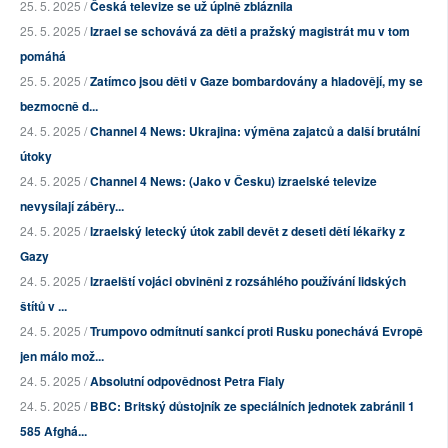
25. 5. 2025 /
Česká televize se už úplně zbláznila
25. 5. 2025 /
Izrael se schovává za děti a pražský magistrát mu v tom
pomáhá
25. 5. 2025 /
Zatímco jsou děti v Gaze bombardovány a hladovějí, my se
bezmocně d...
24. 5. 2025 /
Channel 4 News: Ukrajina: výměna zajatců a další brutální
útoky
24. 5. 2025 /
Channel 4 News: (Jako v Česku) izraelské televize
nevysílají záběry...
24. 5. 2025 /
Izraelský letecký útok zabil devět z deseti dětí lékařky z
Gazy
24. 5. 2025 /
Izraelští vojáci obviněni z rozsáhlého používání lidských
štítů v ...
24. 5. 2025 /
Trumpovo odmítnutí sankcí proti Rusku ponechává Evropě
jen málo mož...
24. 5. 2025 /
Absolutní odpovědnost Petra Fialy
24. 5. 2025 /
BBC: Britský důstojník ze speciálních jednotek zabránil 1
585 Afghá...