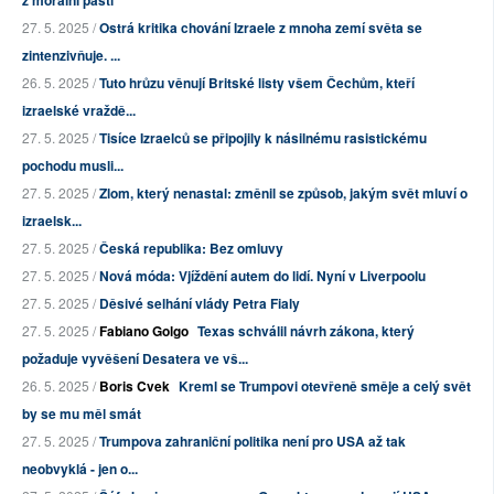
z morální pasti
27. 5. 2025 /
Ostrá kritika chování Izraele z mnoha zemí světa se
zintenzivňuje. ...
26. 5. 2025 /
Tuto hrůzu věnují Britské listy všem Čechům, kteří
izraelské vraždě...
27. 5. 2025 /
Tisíce Izraelců se připojily k násilnému rasistickému
pochodu musli...
27. 5. 2025 /
Zlom, který nenastal: změnil se způsob, jakým svět mluví o
izraelsk...
27. 5. 2025 /
Česká republika: Bez omluvy
27. 5. 2025 /
Nová móda: Vjíždění autem do lidí. Nyní v Liverpoolu
27. 5. 2025 /
Děsivé selhání vlády Petra Fialy
27. 5. 2025 /
Fabiano Golgo
Texas schválil návrh zákona, který
požaduje vyvěšení Desatera ve vš...
26. 5. 2025 /
Boris Cvek
Kreml se Trumpovi otevřeně směje a celý svět
by se mu měl smát
27. 5. 2025 /
Trumpova zahraniční politika není pro USA až tak
neobvyklá - jen o...