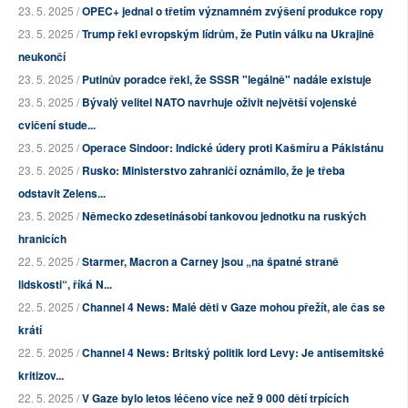
23. 5. 2025 /
OPEC+ jednal o třetím významném zvýšení produkce ropy
23. 5. 2025 /
Trump řekl evropským lídrům, že Putin válku na Ukrajině
neukončí
23. 5. 2025 /
Putinův poradce řekl, že SSSR "legálně" nadále existuje
23. 5. 2025 /
Bývalý velitel NATO navrhuje oživit největší vojenské
cvičení stude...
23. 5. 2025 /
Operace Sindoor: Indické údery proti Kašmíru a Pákistánu
23. 5. 2025 /
Rusko: Ministerstvo zahraničí oznámilo, že je třeba
odstavit Zelens...
23. 5. 2025 /
Německo zdesetinásobí tankovou jednotku na ruských
hranicích
22. 5. 2025 /
Starmer, Macron a Carney jsou „na špatné straně
lidskosti“, říká N...
22. 5. 2025 /
Channel 4 News: Malé děti v Gaze mohou přežít, ale čas se
krátí
22. 5. 2025 /
Channel 4 News: Britský politik lord Levy: Je antisemitské
kritizov...
22. 5. 2025 /
V Gaze bylo letos léčeno více než 9 000 dětí trpících