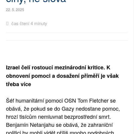
SOCIÁLNÍ SÍTĚ
22. 5. 2025
RUBRIKY
čas čtení 4 minuty
PLNÁ VERZE STRÁNEK
Izrael čelí rostoucí mezinárodní kritice. K
obnovení pomoci a dosažení příměří je však
třeba více
Šéf humanitární pomoci OSN Tom Fletcher se
obává, že pokud se do Gazy nedostane pomoc,
hrozí tisícům nemluvnat bezprostřední smrt.
Benjamin Netanjahu se obává, že zahraniční
politici by mohli vidět příliš mnoho podobných