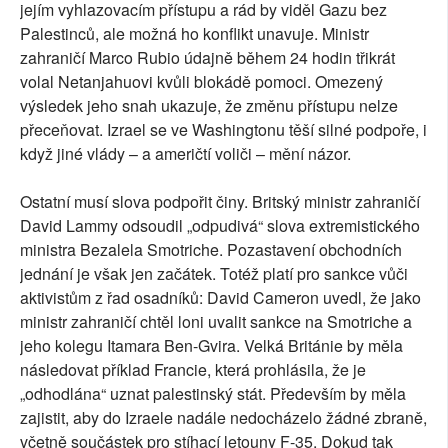
jejím vyhlazovacím přístupu a rád by viděl Gazu bez
Palestinců, ale možná ho konflikt unavuje. Ministr
zahraničí Marco Rubio údajně během 24 hodin třikrát
volal Netanjahuovi kvůli blokádě pomoci. Omezený
výsledek jeho snah ukazuje, že změnu přístupu nelze
přeceňovat. Izrael se ve Washingtonu těší silné podpoře, i
když jiné vlády – a američtí voliči – mění názor.
Ostatní musí slova podpořit činy. Britský ministr zahraničí
David Lammy odsoudil „odpudivá“ slova extremistického
ministra Bezalela Smotriche. Pozastavení obchodních
jednání je však jen začátek. Totéž platí pro sankce vůči
aktivistům z řad osadníků: David Cameron uvedl, že jako
ministr zahraničí chtěl loni uvalit sankce na Smotriche a
jeho kolegu Itamara Ben-Gvira. Velká Británie by měla
následovat příklad Francie, která prohlásila, že je
„odhodlána“ uznat palestinský stát. Především by měla
zajistit, aby do Izraele nadále nedocházelo žádné zbraně,
včetně součástek pro stíhací letouny F-35. Dokud tak