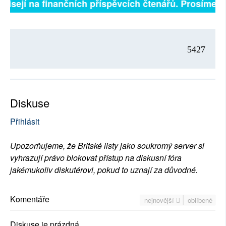
visejí na finančních příspěvcích čtenářů. Prosíme, př
5427
Diskuse
Přihlásit
Upozorňujeme, že Britské listy jako soukromý server si
vyhrazují právo blokovat přístup na diskusní fóra
jakémukoliv diskutérovi, pokud to uznají za důvodné.
Komentáře
nejnovější
oblíbené
Diskuse je prázdná.