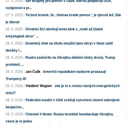
27. 5. 2025 /
Šéf skupiny pro pomoc v Gaze, kterou podporují USA,
rezignoval a pr...
27. 5. 2025 /
Tvrzení Izraele, že „Hamas krade pomoc“, je zjevná lež. Zde
je důvod
26. 5. 2025 /
Úředníci EU obviňují tento blok z „malé až žádné
smysluplné akce“ ...
26. 5. 2025 /
Izraelský útok na školu sloužící jako úkryt v Gaze zabil
desítky l...
26. 5. 2025 /
Rusko zaútočilo na Ukrajinu dalšími útoky dronů, Trump
prohlásil, ...
26. 5. 2025 /
Jan Čulík
Američtí republikáni nadšeně prosazují
Trumpovy lži
26. 5. 2025 /
Vladimír Wagner
Jak je to s cenou různých energetických
mixů?
26. 5. 2025 /
Federální soudci v USA zvažují vytvoření vlastní ozbrojené
bezpečno...
26. 5. 2025 /
Channel 4 News: Rusko brutálně bombarduje Ukrajinu,
všem je to jedno