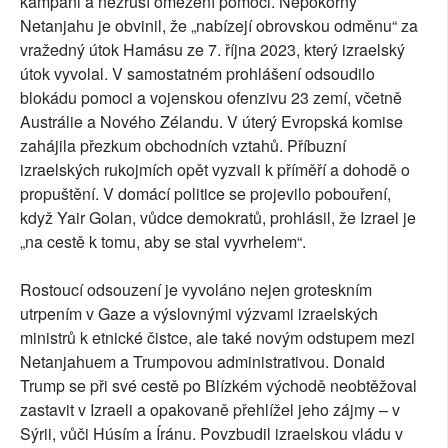
kampani a nezruší omezení pomoci. Nepokorný
Netanjahu je obvinil, že „nabízejí obrovskou odměnu“ za
vražedný útok Hamásu ze 7. října 2023, který izraelský
útok vyvolal. V samostatném prohlášení odsoudilo
blokádu pomoci a vojenskou ofenzivu 23 zemí, včetně
Austrálie a Nového Zélandu. V úterý Evropská komise
zahájila přezkum obchodních vztahů. Příbuzní
izraelských rukojmích opět vyzvali k příměří a dohodě o
propuštění. V domácí politice se projevilo pobouření,
když Yair Golan, vůdce demokratů, prohlásil, že Izrael je
„na cestě k tomu, aby se stal vyvrhelem“.
Rostoucí odsouzení je vyvoláno nejen groteskním
utrpením v Gaze a výslovnými výzvami izraelských
ministrů k etnické čistce, ale také novým odstupem mezi
Netanjahuem a Trumpovou administrativou. Donald
Trump se při své cestě po Blízkém východě neobtěžoval
zastavit v Izraeli a opakovaně přehlížel jeho zájmy – v
Sýrii, vůči Húsím a Íránu. Povzbudil izraelskou vládu v