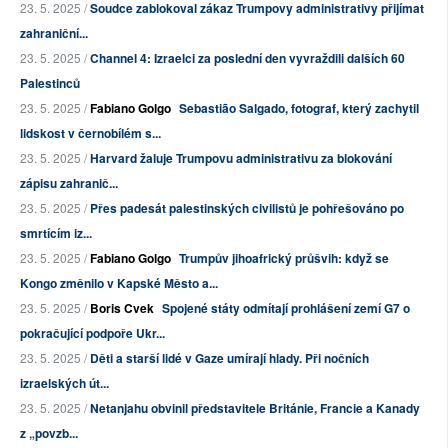
23. 5. 2025 /
Soudce zablokoval zákaz Trumpovy administrativy přijímat
zahraniční...
23. 5. 2025 /
Channel 4: Izraelci za poslední den vyvraždili dalších 60
Palestinců
23. 5. 2025 /
Fabiano Golgo
Sebastião Salgado, fotograf, který zachytil
lidskost v černobílém s...
23. 5. 2025 /
Harvard žaluje Trumpovu administrativu za blokování
zápisu zahranič...
23. 5. 2025 /
Přes padesát palestinských civilistů je pohřešováno po
smrtícím iz...
23. 5. 2025 /
Fabiano Golgo
Trumpův jihoafrický průšvih: když se
Kongo změnilo v Kapské Město a...
23. 5. 2025 /
Boris Cvek
Spojené státy odmítají prohlášení zemí G7 o
pokračující podpoře Ukr...
23. 5. 2025 /
Děti a starší lidé v Gaze umírají hlady. Při nočních
izraelských út...
23. 5. 2025 /
Netanjahu obvinil představitele Británie, Francie a Kanady
z „povzb...