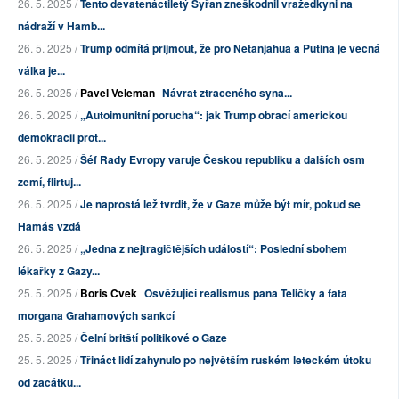
26. 5. 2025 /
Tento devatenáctiletý Syřan zneškodnil vražedkyni na
nádraží v Hamb...
26. 5. 2025 /
Trump odmítá přijmout, že pro Netanjahua a Putina je věčná
válka je...
26. 5. 2025 /
Pavel Veleman
Návrat ztraceného syna...
26. 5. 2025 /
„Autoimunitní porucha“: jak Trump obrací americkou
demokracii prot...
26. 5. 2025 /
Šéf Rady Evropy varuje Českou republiku a dalších osm
zemí, flirtuj...
26. 5. 2025 /
Je naprostá lež tvrdit, že v Gaze může být mír, pokud se
Hamás vzdá
26. 5. 2025 /
„Jedna z nejtragičtějších událostí“: Poslední sbohem
lékařky z Gazy...
25. 5. 2025 /
Boris Cvek
Osvěžující realismus pana Teličky a fata
morgana Grahamových sankcí
25. 5. 2025 /
Čelní britští politikové o Gaze
25. 5. 2025 /
Třináct lidí zahynulo po největším ruském leteckém útoku
od začátku...