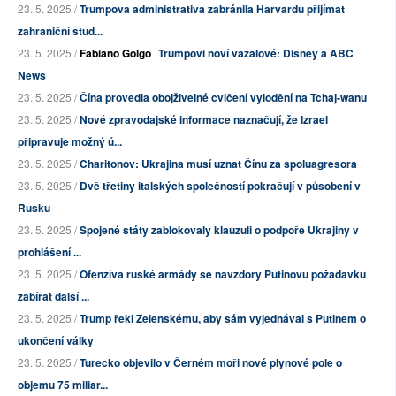
23. 5. 2025 /
Trumpova administrativa zabránila Harvardu přijímat
zahraniční stud...
23. 5. 2025 /
Fabiano Golgo
Trumpovi noví vazalové: Disney a ABC
News
23. 5. 2025 /
Čína provedla obojživelné cvičení vylodění na Tchaj-wanu
23. 5. 2025 /
Nové zpravodajské informace naznačují, že Izrael
připravuje možný ú...
23. 5. 2025 /
Charitonov: Ukrajina musí uznat Čínu za spoluagresora
23. 5. 2025 /
Dvě třetiny italských společností pokračují v působení v
Rusku
23. 5. 2025 /
Spojené státy zablokovaly klauzuli o podpoře Ukrajiny v
prohlášení ...
23. 5. 2025 /
Ofenzíva ruské armády se navzdory Putinovu požadavku
zabírat další ...
23. 5. 2025 /
Trump řekl Zelenskému, aby sám vyjednával s Putinem o
ukončení války
23. 5. 2025 /
Turecko objevilo v Černém moři nové plynové pole o
objemu 75 miliar...