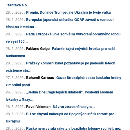
"zahrává s o...
28. 5. 2025 /
Promiň, Donalde Trumpe, ale Ukrajina je tvoje válka
28. 5. 2025 /
Evropsko-japonská stíhačka GCAP závodí s rostoucí
čínskou leteckou ...
28. 5. 2025 /
Rada Evropské unie schválila vytvoření obranného fondu
ve výši 150 ...
28. 5. 2025 /
Fabiano Golgo
Palantir, tajná největší hrozba pro naši
budoucnost
28. 5. 2025 /
Pražský komorní balet pozastavuje po padesáti letech
existence čin...
27. 5. 2025 /
Bohumil Kartous
Gaza: Strastiplná cesta českého hrdiny
z morální pasti
26. 5. 2025 /
„Jedna z nejtragičtějších událostí“: Poslední sbohem
lékařky z Gazy...
26. 5. 2025 /
Pavel Veleman
Návrat ztraceného syna...
28. 5. 2025 /
EU se chystá nakoupit od Spojených států zbraně pro
Ukrajinu
28. 5. 2025 /
Rusko nyní vyrábí rakety a bezpilotní letouny rychleji, než