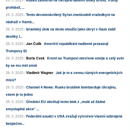
prohlásil, ...
26. 5. 2025 /
Tento devatenáctiletý Syřan zneškodnil vražedkyni na
nádraží v Hamb...
26. 5. 2025 /
Izraelský útok na školu sloužící jako úkryt v Gaze zabil
desítky l...
26. 5. 2025 /
Jan Čulík
Američtí republikáni nadšeně prosazují
Trumpovy lži
26. 5. 2025 /
Boris Cvek
Kreml se Trumpovi otevřeně směje a celý svět
by se mu měl smát
26. 5. 2025 /
Vladimír Wagner
Jak je to s cenou různých energetických
mixů?
26. 5. 2025 /
Channel 4 News: Rusko brutálně bombarduje Ukrajinu,
všem je to jedno
26. 5. 2025 /
Úředníci EU obviňují tento blok z „malé až žádné
smysluplné akce“ ...
26. 5. 2025 /
Federální soudci v USA zvažují vytvoření vlastní ozbrojené
bezpečno...