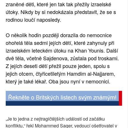
zraněné děti, které jen tak tak přežily izraelské
útoky. Nikdy by si nedokázala představit, že se s
rodinou loučí naposledy.
O několik hodin později dorazila do nemocnice
ohořelá těla sedmi jejích dětí, které zahynuly při
izraelském leteckém útoku na Khan Younis. Další
dvě těla, včetně Sajdenova, zůstala pod troskami.
Z jejích deseti dětí přežil pouze jeden, spolu s
jejich otcem, čtyřicetiletým Hamdim al-Najjarem,
který je také lékař. Oba jsou nyní v nemocnici.
„Je to jedna z nejtragičtějších událostí od začátku
konfliktu,“ řekl Mohammed Saqer, vedoucí ošetřovatel v