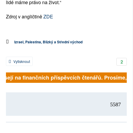
lidé máme právo na život.“
Zdroj v angličtině
ZDE
Izrael, Palestina, Blízký a Střední východ
2
Vytisknout
isejí na finančních příspěvcích čtenářů. Prosíme, přis
5587