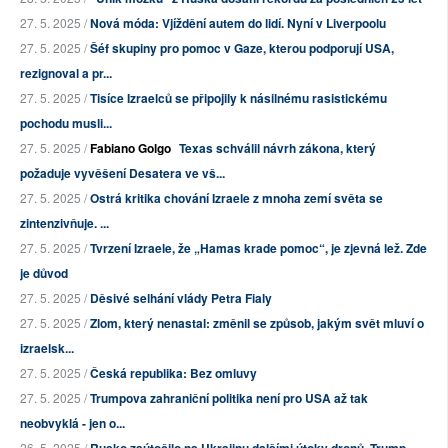
27. 5. 2025 /
Nová móda: Vjíždění autem do lidí. Nyní v Liverpoolu
27. 5. 2025 /
Šéf skupiny pro pomoc v Gaze, kterou podporují USA,
rezignoval a pr...
27. 5. 2025 /
Tisíce Izraelců se připojily k násilnému rasistickému
pochodu musli...
27. 5. 2025 /
Fabiano Golgo
Texas schválil návrh zákona, který
požaduje vyvěšení Desatera ve vš...
27. 5. 2025 /
Ostrá kritika chování Izraele z mnoha zemí světa se
zintenzivňuje. ...
27. 5. 2025 /
Tvrzení Izraele, že „Hamas krade pomoc“, je zjevná lež. Zde
je důvod
27. 5. 2025 /
Děsivé selhání vlády Petra Fialy
27. 5. 2025 /
Zlom, který nenastal: změnil se způsob, jakým svět mluví o
izraelsk...
27. 5. 2025 /
Česká republika: Bez omluvy
27. 5. 2025 /
Trumpova zahraniční politika není pro USA až tak
neobvyklá - jen o...
26. 5. 2025 /
Rusko zaútočilo na Ukrajinu dalšími útoky dronů, Trump