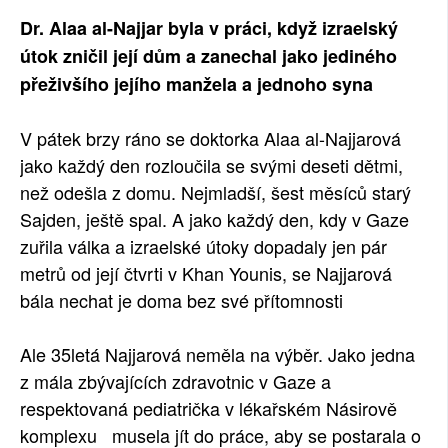
Dr. Alaa al-Najjar byla v práci, když izraelský
útok zničil její dům a zanechal jako jediného
přeživšího jejího manžela a jednoho syna
V pátek brzy ráno se doktorka Alaa al-Najjarová
jako každý den rozloučila se svými deseti dětmi,
než odešla z domu. Nejmladší, šest měsíců starý
Sajden, ještě spal. A jako každý den, kdy v Gaze
zuřila válka a izraelské útoky dopadaly jen pár
metrů od její čtvrti v Khan Younis, se Najjarová
bála nechat je doma bez své přítomnosti
Ale 35letá Najjarová neměla na výběr. Jako jedna
z mála zbývajících zdravotnic v Gaze a
respektovaná pediatrička v lékařském Násirově
komplexu musela jít do práce, aby se postarala o