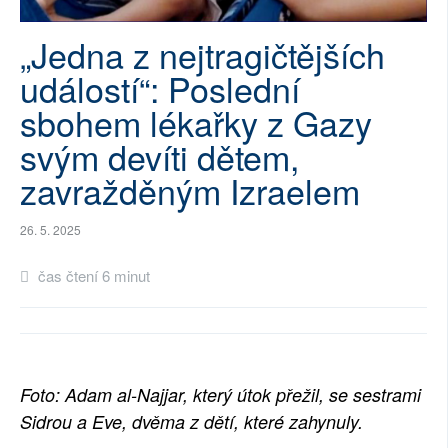
SOCIÁLNÍ SÍTĚ
„Jedna z nejtragičtějších
RUBRIKY
událostí“: Poslední
sbohem lékařky z Gazy
PLNÁ VERZE STRÁNEK
svým devíti dětem,
zavražděným Izraelem
26. 5. 2025
čas čtení 6 minut
Foto: Adam al-Najjar, který útok přežil, se sestrami
Sidrou a Eve, dvěma z dětí, které zahynuly.