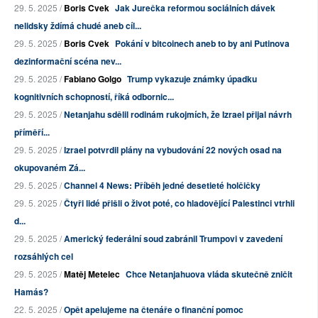
29. 5. 2025 /
Boris Cvek
Jak Jurečka reformou sociálních dávek
nelidsky ždímá chudé aneb cíl...
29. 5. 2025 /
Boris Cvek
Pokání v bitcoinech aneb to by ani Putinova
dezinformační scéna nev...
29. 5. 2025 /
Fabiano Golgo
Trump vykazuje známky úpadku
kognitivních schopností, říká odbornic...
29. 5. 2025 /
Netanjahu sdělil rodinám rukojmích, že Izrael přijal návrh
příměří...
29. 5. 2025 /
Izrael potvrdil plány na vybudování 22 nových osad na
okupovaném Zá...
29. 5. 2025 /
Channel 4 News: Příběh jedné desetieté holčičky
29. 5. 2025 /
Čtyři lidé přišli o život poté, co hladovějící Palestinci vtrhli
d...
29. 5. 2025 /
Americký federální soud zabránil Trumpovi v zavedení
rozsáhlých cel
29. 5. 2025 /
Matěj Metelec
Chce Netanjahuova vláda skutečně zničit
Hamás?
22. 5. 2025 /
Opět apelujeme na čtenáře o finanční pomoc