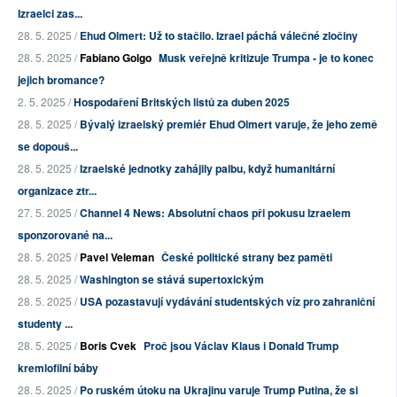
Izraelci zas...
28. 5. 2025 /
Ehud Olmert: Už to stačilo. Izrael páchá válečné zločiny
28. 5. 2025 /
Fabiano Golgo
Musk veřejně kritizuje Trumpa - je to konec
jejich bromance?
2. 5. 2025 /
Hospodaření Britských listů za duben 2025
28. 5. 2025 /
Bývalý izraelský premiér Ehud Olmert varuje, že jeho země
se dopouš...
28. 5. 2025 /
Izraelské jednotky zahájily palbu, když humanitární
organizace ztr...
27. 5. 2025 /
Channel 4 News: Absolutní chaos při pokusu Izraelem
sponzorované na...
28. 5. 2025 /
Pavel Veleman
České politické strany bez paměti
28. 5. 2025 /
Washington se stává supertoxickým
28. 5. 2025 /
USA pozastavují vydávání studentských víz pro zahraniční
studenty ...
28. 5. 2025 /
Boris Cvek
Proč jsou Václav Klaus i Donald Trump
kremlofilní báby
28. 5. 2025 /
Po ruském útoku na Ukrajinu varuje Trump Putina, že si