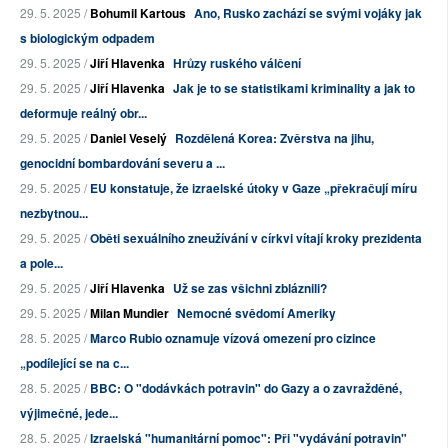
29. 5. 2025 /
Bohumil Kartous
Ano, Rusko zachází se svými vojáky jak
s biologickým odpadem
29. 5. 2025 /
Jiří Hlavenka
Hrůzy ruského válčení
29. 5. 2025 /
Jiří Hlavenka
Jak je to se statistikami kriminality a jak to
deformuje reálný obr...
29. 5. 2025 /
Daniel Veselý
Rozdělená Korea: Zvěrstva na jihu,
genocidní bombardování severu a ...
29. 5. 2025 /
EU konstatuje, že izraelské útoky v Gaze „překračují míru
nezbytnou...
29. 5. 2025 /
Oběti sexuálního zneužívání v církvi vítají kroky prezidenta
a pole...
29. 5. 2025 /
Jiří Hlavenka
Už se zas všichni zbláznili?
29. 5. 2025 /
Milan Mundier
Nemocné svědomí Ameriky
28. 5. 2025 /
Marco Rubio oznamuje vízová omezení pro cizince
„podílející se na c...
28. 5. 2025 /
BBC: O "dodávkách potravin" do Gazy a o zavražděné,
výjimečné, jede...
28. 5. 2025 /
Izraelská "humanitární pomoc": Při "vydávání potravin"