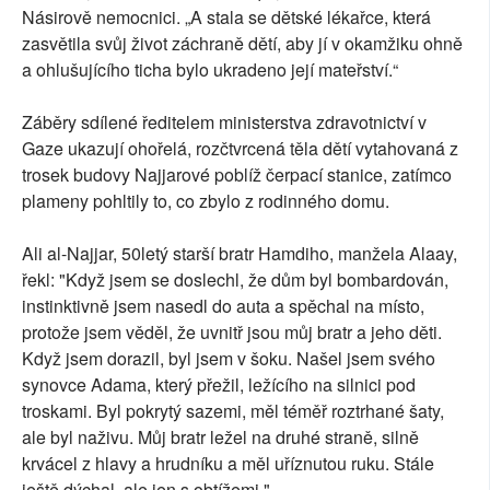
Násirově nemocnici. „A stala se dětské lékařce, která
zasvětila svůj život záchraně dětí, aby jí v okamžiku ohně
a ohlušujícího ticha bylo ukradeno její mateřství.“
Záběry sdílené ředitelem ministerstva zdravotnictví v
Gaze ukazují ohořelá, rozčtvrcená těla dětí vytahovaná z
trosek budovy Najjarové poblíž čerpací stanice, zatímco
plameny pohltily to, co zbylo z rodinného domu.
Ali al-Najjar, 50letý starší bratr Hamdiho, manžela Alaay,
řekl: "Když jsem se doslechl, že dům byl bombardován,
instinktivně jsem nasedl do auta a spěchal na místo,
protože jsem věděl, že uvnitř jsou můj bratr a jeho děti.
Když jsem dorazil, byl jsem v šoku. Našel jsem svého
synovce Adama, který přežil, ležícího na silnici pod
troskami. Byl pokrytý sazemi, měl téměř roztrhané šaty,
ale byl naživu. Můj bratr ležel na druhé straně, silně
krvácel z hlavy a hrudníku a měl uříznutou ruku. Stále
ještě dýchal, ale jen s obtížemi."