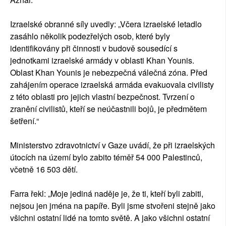
Izraelské obranné síly uvedly: „Včera izraelské letadlo
zasáhlo několik podezřelých osob, které byly
identifikovány při činnosti v budově sousedící s
jednotkami izraelské armády v oblasti Khan Younis.
Oblast Khan Younis je nebezpečná válečná zóna. Před
zahájením operace izraelská armáda evakuovala civilisty
z této oblasti pro jejich vlastní bezpečnost. Tvrzení o
zranění civilistů, kteří se neúčastnili bojů, je předmětem
šetření.“
Ministerstvo zdravotnictví v Gaze uvádí, že při izraelských
útocích na území bylo zabito téměř 54 000 Palestinců,
včetně 16 503 dětí.
Farra řekl: „Moje jediná naděje je, že ti, kteří byli zabiti,
nejsou jen jména na papíře. Byli jsme stvořeni stejně jako
všichni ostatní lidé na tomto světě. A jako všichni ostatní