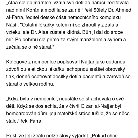
„Alaa šla do márnice, vzala své děti do náručí, recitovala
nad nimi Korán a modlila se za ně,“ řekl 53letý Dr. Ahmed
al-Farra, ředitel dětské části nemocničního komplexu
Násir. "Ostatní lékařky kolem ní se zhroutily z žalu a
vzteku, ale Dr. Alaa zůstala klidná. Bůh jí dal do srdce
mír. Po pohřbu šla přímo za svým manželem a synem a
začala se o ně starat."
Kolegové z nemocnice popisovali Najjar jako oddanou,
zdvořilou a etickou lékařku, schopnou snášet obrovský
tlak, denně ošetřovat desítky dětí a pacientů a zároveň se
starat o velkou rodinu.
„Když byla v nemocnici, neustále se strachovala o své
děti. Když se doslechla, že v čtvrti Qizan al-Najjar byl
bombardován dům, její mateřské srdce tušilo, že se něco
stalo,“ řekl Farra.
Řekl, že její ztrátu nelze slovy vyjádřit. „Pokud chce