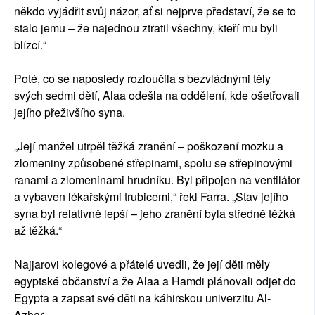
někdo vyjádřit svůj názor, ať si nejprve představí, že se to
stalo jemu – že najednou ztratil všechny, kteří mu byli
blízcí.“
Poté, co se naposledy rozloučila s bezvládnými těly
svých sedmi dětí, Alaa odešla na oddělení, kde ošetřovali
jejího přeživšího syna.
„Její manžel utrpěl těžká zranění – poškození mozku a
zlomeniny způsobené střepinami, spolu se střepinovými
ranami a zlomeninami hrudníku. Byl připojen na ventilátor
a vybaven lékařskými trubicemi,“ řekl Farra. „Stav jejího
syna byl relativně lepší – jeho zranění byla středně těžká
až těžká.“
Najjarovi kolegové a přátelé uvedli, že její děti měly
egyptské občanství a že Alaa a Hamdi plánovali odjet do
Egypta a zapsat své děti na káhirskou univerzitu Al-
Azhar.