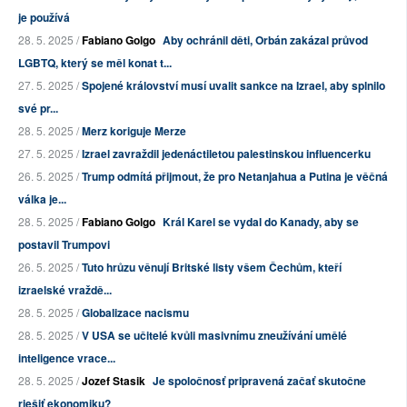
je používá
28. 5. 2025 /
Fabiano Golgo
Aby ochránil děti, Orbán zakázal průvod
LGBTQ, který se měl konat t...
27. 5. 2025 /
Spojené království musí uvalit sankce na Izrael, aby splnilo
své pr...
28. 5. 2025 /
Merz koriguje Merze
27. 5. 2025 /
Izrael zavraždil jedenáctiletou palestinskou influencerku
26. 5. 2025 /
Trump odmítá přijmout, že pro Netanjahua a Putina je věčná
válka je...
28. 5. 2025 /
Fabiano Golgo
Král Karel se vydal do Kanady, aby se
postavil Trumpovi
26. 5. 2025 /
Tuto hrůzu věnují Britské listy všem Čechům, kteří
izraelské vraždě...
28. 5. 2025 /
Globalizace nacismu
28. 5. 2025 /
V USA se učitelé kvůli masivnímu zneužívání umělé
inteligence vrace...
28. 5. 2025 /
Jozef Stasik
Je spoločnosť pripravená začať skutočne
riešiť ekonomiku?