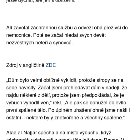
Ali zavolal záchrannou službu a odvezl oba přeživší do
nemocnice. Poté se začal hledat svých devět
nezvěstných neteří a synovců.
Zdroj v angličtině
ZDE
„Dům bylo velmi obtížné vyklidit, protože stropy se na
sebe navršily. Začal jsem prohledávat dům v naději, že
najdu některé z dětí, protože jsem předpokládal, že je
výbuch vyhodil ven,“ řekl. „Ale pak se bohužel objevilo
první spálené tělo. Po úplném uhašení ohně jsme našli i
ostatní – některé byly znetvořené a všechny spálené.“
Alaa al-Najjar spěchala na místo výbuchu, když
záchranáři vytahovali z trosek tělo její dcery Revan. V