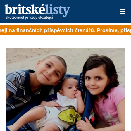
ejí na finančních příspěvcích čtenářů. Prosíme, přispě
PŘIHLÁSIT
AKTUÁLNÍ VYDÁNÍ
ARCHIV
ROZHOVORY
TÉMATA
NEJČTENĚJŠÍ ZA 7 DNÍ
AUTOŘI
PŘÍSPĚVKY NA PROVOZ