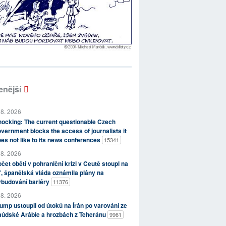
enější
 8. 2026
ocking: The current questionable Czech
vernment blocks the access of journalists it
es not like to its news conferences
15341
 8. 2026
čet obětí v pohraniční krizi v Ceutě stoupl na
, španělská vláda oznámila plány na
ybudování bariéry
11376
 8. 2026
ump ustoupil od útoků na Írán po varování ze
aúdské Arábie a hrozbách z Teheránu
9961