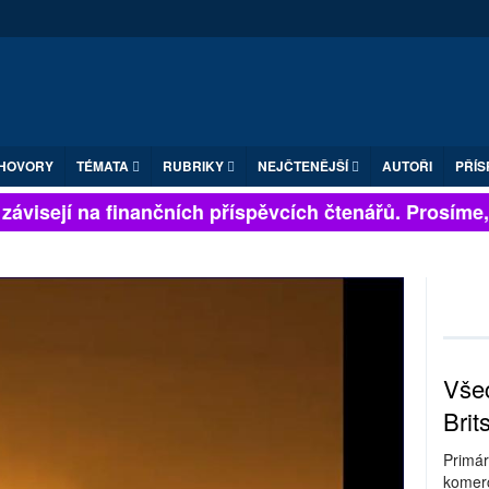
HOVORY
TÉMATA
RUBRIKY
NEJČTENĚJŠÍ
AUTOŘI
PŘÍS
visejí na finančních příspěvcích čtenářů. Prosíme, při
Všec
Brit
Primár
komerc