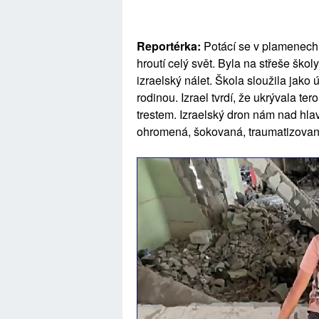
Reportérka:
Potácí se v plamenech 
hroutí celý svět. Byla na střeše ško
izraelský nálet. Škola sloužila jako
rodinou. Izrael tvrdí, že ukrývala tero
trestem. Izraelský dron nám nad hla
ohromená, šokovaná, traumatizovaná,