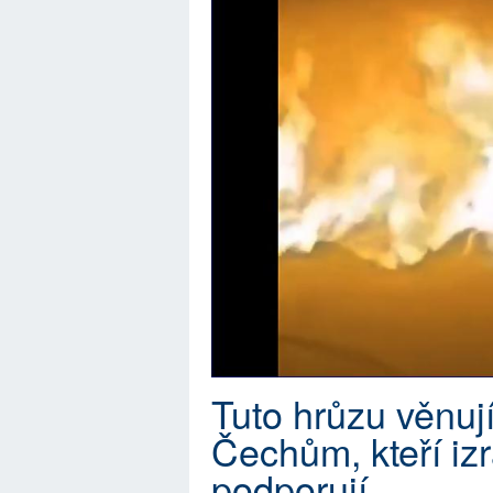
Tuto hrůzu věnují
Čechům, kteří iz
podporují