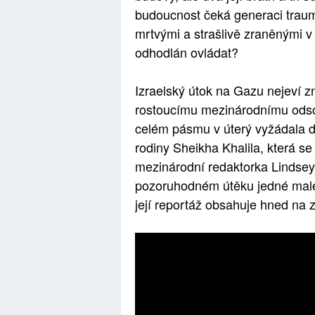
budoucnost čeká generaci trauma
mrtvými a strašlivě zraněnými v 
odhodlán ovládat?
Izraelský útok na Gazu nejeví z
rostoucímu mezinárodnímu odsou
celém pásmu v úterý vyžádala d
rodiny Sheikha Khalila, která s
mezinárodní redaktorka Lindsey
pozoruhodném útěku jedné malé 
její reportáž obsahuje hned na 