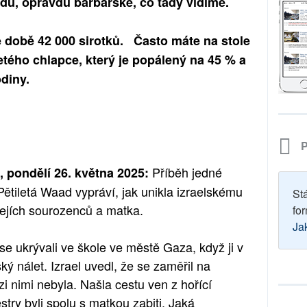
avdu, opravdu barbarské, co tady vidíme.
é době 42 000 sirotků. Často máte na stole
íletého chlapce, který je popálený na 45 % a
odiny.
P
Příběh jedné
 pondělí 26. května 2025:
 Pětiletá Waad vypráví, jak unikla izraelskému
St
 jejích sourozenců a matka.
for
Ja
se ukrývali ve škole ve městě Gaza, když ji v
ký nálet. Izrael uvedl, že se zaměřil na
zi nimi nebyla. Našla cestu ven z hořící
sestry byli spolu s matkou zabiti. Jaká