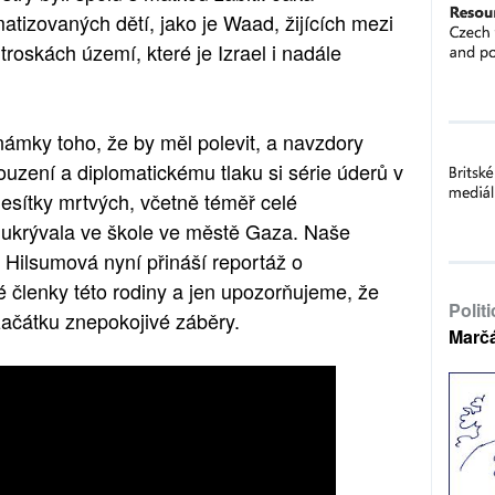
tizovaných dětí, jako je Waad, žijících mezi
troskách území, které je Izrael i nadále
námky toho, že by měl polevit, a navzdory
zení a diplomatickému tlaku si série úderů v
esítky mrtvých, včetně téměř celé
e ukrývala ve škole ve městě Gaza. Naše
 Hilsumová nyní přináší reportáž o
členky této rodiny a jen upozorňujeme, že
Polit
začátku znepokojivé záběry.
Marč