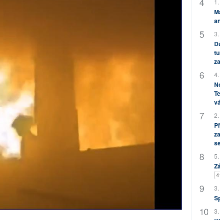
1.
M
an
3.
Dů
tu
za
4.
No
Te
vá
2.
P
za
s
5.
Zá
4
3.
S
3.