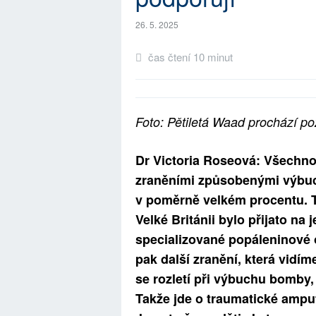
26. 5. 2025
čas čtení 10 minut
Foto: Pětiletá Waad prochází pož
Dr Victoria Roseová: Všechno, 
zraněními způsobenými výbuc
v poměrně velkém procentu. T
Velké Británii bylo přijato na
specializované popáleninové o
pak další zranění, která vidí
se rozletí při výbuchu bomby, 
Takže jde o traumatické amput