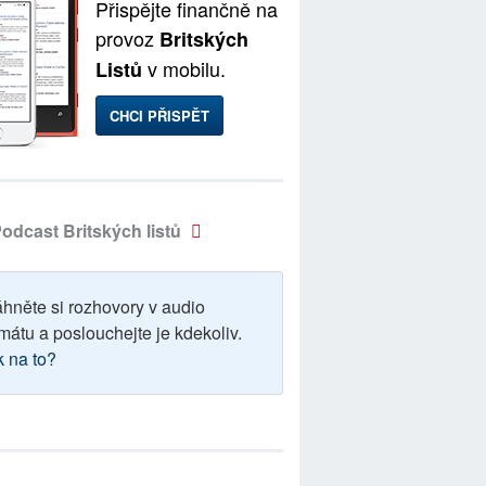
Přispějte finančně na
provoz
Britských
v mobilu.
Listů
CHCI PŘISPĚT
odcast Britských listů
áhněte si rozhovory v audio
mátu a poslouchejte je kdekoliv.
k na to?