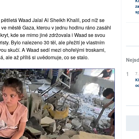
Kl
za
s
pětiletá Waad Jalal Al Sheikh Khalil, pod níž se
ly ve městě Gaza, kterou v jednu hodinu ráno zasáhl
 úkryt, kde se mimo jiné zdržovala i Waad se svou
risty. Bylo nalezeno 30 těl, ale přežití je vlastním
vou skučí. A Waad sedí mezi ohořelými troskami,
 ale až příliš si uvědomuje, co se stalo.
Nejsd
7.
Kl
od