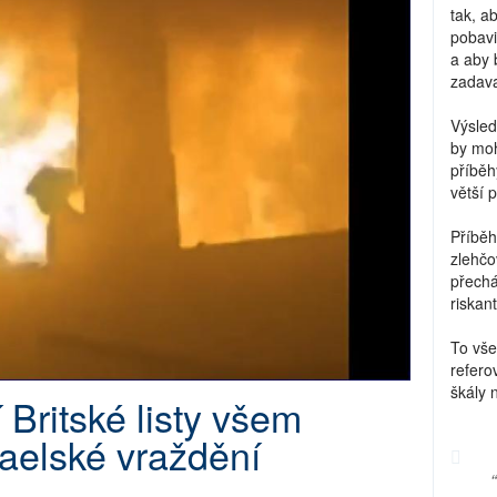
tak, a
pobavi
a aby 
zadava
Výsled
by moh
příběh
větší 
Příběh
zlehčo
přechá
riskant
To vše
refero
škály 
 Britské listy všem
raelské vraždění