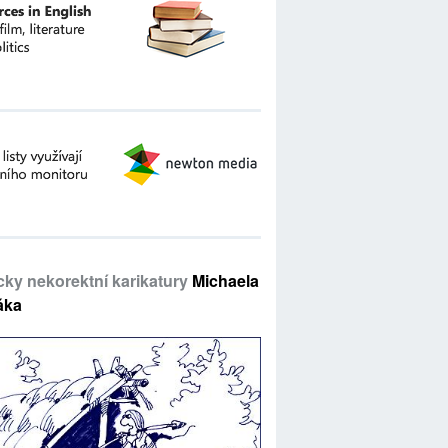
icky nekorektní karikatury
Michaela
áka