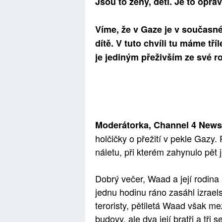
Jsou to ženy, děti. Je to opr
Víme, že v Gaze je v současn
dítě. V tuto chvíli tu máme tř
je jediným přeživším ze své r
Moderátorka, Channel 4 News,
holčičky o přežití v pekle Gazy.
náletu, při kterém zahynulo pět
Dobrý večer, Waad a její rodina 
jednu hodinu ráno zasáhl izraels
teroristy, pětiletá Waad však me
budovy, ale dva její bratři a tři 