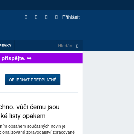
Přihlásit
PĚVKY
spějte. ➥
OBJEDNAT PŘEDPLATNÉ
hno, vůči čemu jsou
ské listy opakem
ním obsahem současných novin je
ionalizované zpravodajství zpracované