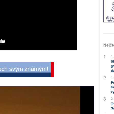
Nejčt
1.
Sh
go
do
1.
Po
67
v
2.
Tr
S