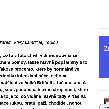
árem, který usmrtil její rodinu
co tu v tuto chvíli vidíme, souvisí se
hem bomby, takže hlavně popáleniny a to
akové procento, které by normálně ve
 jednotku intenzivní péče, nebo na
ddělení ve Velké Británii a řešeno tam. A
me, jsou způsobena hlavně střepinami, které
a to je to, co vidíme hlavně tady v Násiru.
ace rukou, prstů, paží, chodidel, nohou.