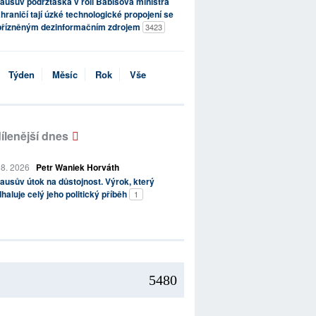
ausův podržtaška v roli Babišova ministra
hraničí tají úzké technologické propojení se
přízněným dezinformačním zdrojem
3423
Týden
Měsíc
Rok
Vše
ílenější dnes
 8. 2026
Petr Waniek Horváth
ausův útok na důstojnost. Výrok, který
haluje celý jeho politický příběh
1
5480