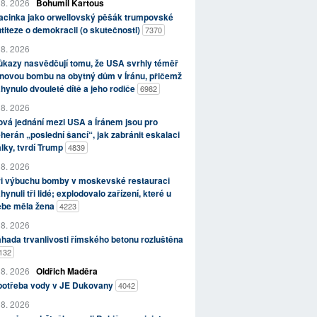
 8. 2026
Bohumil Kartous
acinka jako orwellovský pěšák trumpovské
titeze o demokracii (o skutečnosti)
7370
 8. 2026
kazy nasvědčují tomu, že USA svrhly téměř
novou bombu na obytný dům v Íránu, přičemž
hynulo dvouleté dítě a jeho rodiče
6982
 8. 2026
vá jednání mezi USA a Íránem jsou pro
herán „poslední šancí“, jak zabránit eskalaci
lky, tvrdí Trump
4839
 8. 2026
ři výbuchu bomby v moskevské restauraci
hynuli tři lidé; explodovalo zařízení, které u
ebe měla žena
4223
 8. 2026
hada trvanlivosti římského betonu rozluštěna
132
 8. 2026
Oldřich Maděra
potřeba vody v JE Dukovany
4042
 8. 2026