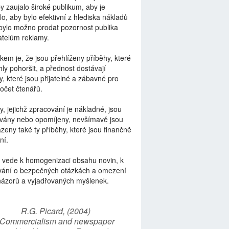
by zaujalo široké publikum, aby je
lo, aby bylo efektivní z hlediska nákladů
bylo možno prodat pozornost publika
telům reklamy.
kem je, že jsou přehlíženy příběhy, které
ly pohoršit, a přednost dostávají
y, které jsou přijatelné a zábavné pro
počet čtenářů.
y, jejichž zpracování je nákladné, jsou
vány nebo opomíjeny, nevšímavě jsou
zeny také ty příběhy, které jsou finančně
ní.
 vede k homogenizaci obsahu novin, k
vání o bezpečných otázkách a omezení
názorů a vyjadřovaných myšlenek.
R.G. Picard, (2004)
“Commercialism and newspaper