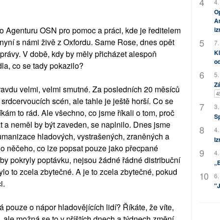
4.
Op
Am
 Agenturu OSN pro pomoc a práci, kde je ředitelem
i
 nyní s námi živě z Oxfordu. Same Rose, dnes opět
7.
zprávy. V době, kdy by měly přicházet alespoň
Kl
od
la, co se tady pokazilo?
5.
Zá
opravdu velmi, velmi smutné. Za posledních 20 měsíců
4
rdcervoucích scén, ale tahle je ještě horší. Co se
3.
ám to rád. Ale všechno, co jsme říkali o tom, proč
S
 a neměl by být zaveden, se naplnilo. Dnes jsme
4.
umanizace hladových, vystrašených, zraněných a
Iz
i do něčeho, co lze popsat pouze jako přecpané
4.
by pokryly poptávku, nejsou žádné řádné distribuční
„
bylo to zcela zbytečné. A je to zcela zbytečné, pokud
6.
i.
"J
 pouze o nápor hladovějících lidí? Říkáte, že víte,
, ale možná se to v příštích dnech a týdnech změní,