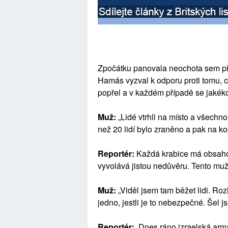
Zpočátku panovala neochota sem přij
Hamás vyzval k odporu proti tomu, co
popřel a v každém případě se jakéko
Muž:
„Lidé vtrhli na místo a všechno 
než 20 lidí bylo zraněno a pak na kop
Reportér:
Každá krabice má obsahov
vyvolává jistou nedůvěru. Tento muž 
Muž:
„Viděl jsem tam běžet lidi. Rozho
jedno, jestli je to nebezpečné. Šel j
Reportér:
Dnes ráno izraelská armá