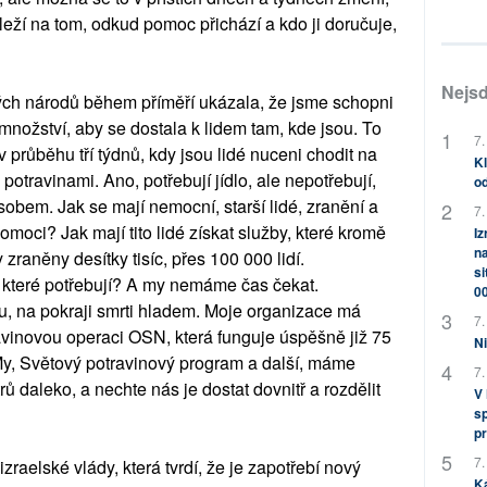
leží na tom, odkud pomoc přichází a kdo ji doručuje,
Nejsd
ch národů během příměří ukázala, že jsme schopni
ožství, aby se dostala k lidem tam, kde jsou. To
7.
v průběhu tří týdnů, kdy jsou lidé nuceni chodit na
Kl
s potravinami. Ano, potřebují jídlo, ale nepotřebují,
od
sobem. Jak se mají nemocní, starší lidé, zranění a
7.
moci? Jak mají tito lidé získat služby, které kromě
Iz
na
y zraněny desítky tisíc, přes 100 000 lidí.
si
m, které potřebují? A my nemáme čas čekat.
0
u, na pokraji smrti hladem. Moje organizace má
7.
avinovou operaci OSN, která funguje úspěšně již 75
Ni
. My, Světový potravinový program a další, máme
7.
ů daleko, a nechte nás je dostat dovnitř a rozdělit
V
sp
pr
7.
zraelské vlády, která tvrdí, že je zapotřebí nový
K