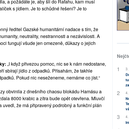
jídla, a požádáte je, aby šli do Rafahu, kam musí
balíček s jídlem. Je to schůdné řešení? Je to
onný ředitel Gazské humanitární nadace s tím, že
anity, neutrality, nestrannosti a nezávislosti. A
i fungují všude jen omezeně, důkazy o jejich
Nejčt
ky:
„I když přivezou pomoc, nic se k nám nedostane,
3.
teří sbírají jídlo z odpadků. Přísahám, že takhle
Dů
odpadků. Pokud nic neseženeme, nemáme co jíst.“
tu
za
zy obvinila z dnešního chaosu blokádu Hamásu a
4.
rozdala 8000 krabic a zítra bude opět otevřena. Mluvčí
No
Te
a uvedl, že má připravený podrobný a funkční plán
vá
4.
In