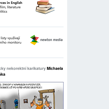
icky nekorektní karikatury
Michaela
áka