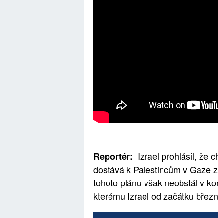
Izrael prohlásil, že
Reportér:
dostává k Palestincům v Gaze z 
tohoto plánu však neobstál v kon
kterému Izrael od začátku břez