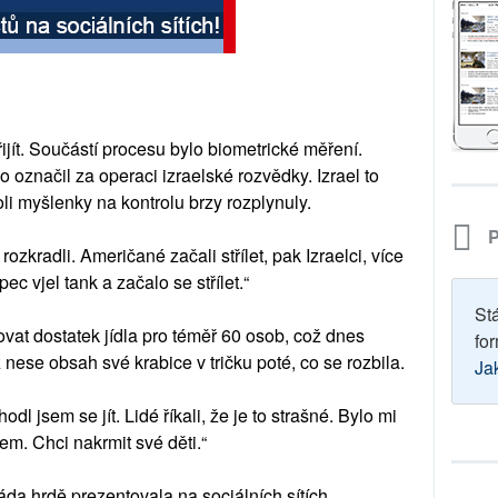
ít. Součástí procesu bylo biometrické měření.
 označil za operaci izraelské rozvědky. Izrael to
li myšlenky na kontrolu brzy rozplynuly.
P
rozkradli. Američané začali střílet, pak Izraelci, více
ec vjel tank a začalo se střílet.“
St
at dostatek jídla pro téměř 60 osob, což dnes
for
nese obsah své krabice v tričku poté, co se rozbila.
Ja
dl jsem se jít. Lidé říkali, že je to strašné. Bylo mi
sem. Chci nakrmit své děti.“
da hrdě prezentovala na sociálních sítích