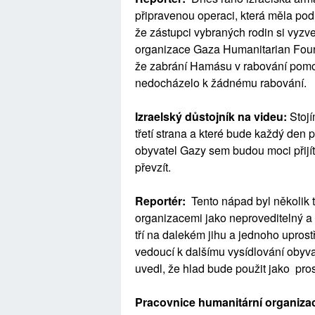
připravenou operaci, která měla podle
že zástupci vybraných rodin si vyzv
organizace Gaza Humanitarian Foun
že zabrání Hamásu v rabování pomo
nedocházelo k žádnému rabování.
Izraelský důstojník na videu:
Stojí
třetí strana a které bude každý den
obyvatel Gazy sem budou moci přijít, 
převzít.
Reportér:
Tento nápad byl několik 
organizacemi jako neproveditelný a 
tří na dalekém jihu a jednoho uprost
vedoucí k dalšímu vysídlování obyv
uvedl, že hlad bude použit jako pros
Pracovnice humanitární organiza