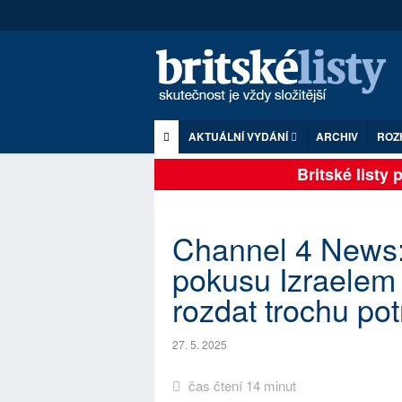
AKTUÁLNÍ VYDÁNÍ
ARCHIV
ROZ
Britské listy pln
Channel 4 News: 
pokusu Izraelem
rozdat trochu po
27. 5. 2025
čas čtení 14 minut