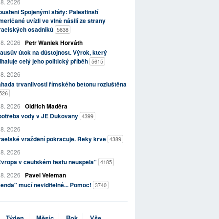
 8. 2026
uštěni Spojenými státy: Palestinští
eričané uvízli ve vlně násilí ze strany
zraelských osadníků
5638
 8. 2026
Petr Waniek Horváth
ausův útok na důstojnost. Výrok, který
haluje celý jeho politický příběh
5615
 8. 2026
hada trvanlivosti římského betonu rozluštěna
526
 8. 2026
Oldřich Maděra
potřeba vody v JE Dukovany
4399
 8. 2026
raelské vraždění pokračuje. Řeky krve
4389
 8. 2026
Evropa v ceutském testu neuspěla“
4185
 8. 2026
Pavel Veleman
enda" mučí neviditelné... Pomoc!
3740
Týden
Měsíc
Rok
Vše