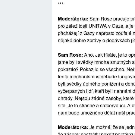
***
Moderátorka:
Sam Rose pracuje pro
pro záležitosti UNRWA v Gaze, a je
přicházejí z Gazy naprosto zoufalé 
nějaké dobré zprávy o dodávkách jíd
Sam Rose:
Ano. Jak říkáte, je to 
jsme byli svědky mnoha smutných a s
pokazilo? Pokazilo se všechno. Neřík
tento mechanismus nebude fungovat
byli svědky úplného ponížení a deh
vyčerpaných lidí, kteří byli nahnán
ohrady. Nejsou žádné zásoby, které 
sítě. Je to strašné a srdcervoucí. A 
nám bude umožněno dělat naši prác
Moderátorka:
Je možné, že se jedná
že zásoby nestačily pokrýt poptávku