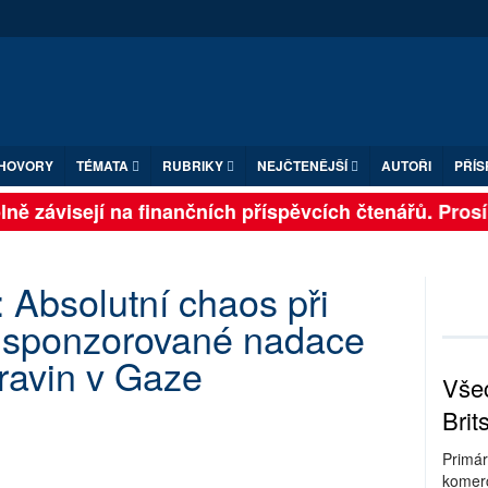
HOVORY
TÉMATA
RUBRIKY
NEJČTENĚJŠÍ
AUTOŘI
PŘÍS
ě závisejí na finančních příspěvcích čtenářů. Prosíme
Absolutní chaos při
 sponzorované nadace
travin v Gaze
Všec
Brit
Primár
komerc