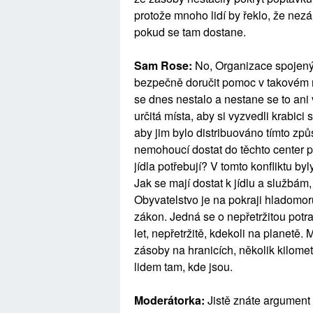
protože mnoho lidí by řeklo, že nezá
pokud se tam dostane.
Sam Rose:
No, Organizace spojený
bezpečně doručit pomoc v takovém mn
se dnes nestalo a nestane se to ani 
určitá místa, aby si vyzvedli krabici 
aby jim bylo distribuováno tímto způ
nemohoucí dostat do těchto center po
jídla potřebují? V tomto konfliktu byl
Jak se mají dostat k jídlu a službá
Obyvatelstvo je na pokraji hladomor
zákon. Jedná se o nepřetržitou potr
let, nepřetržitě, kdekoli na planetě
zásoby na hranicích, několik kilometr
lidem tam, kde jsou.
Moderátorka:
Jistě znáte argument i