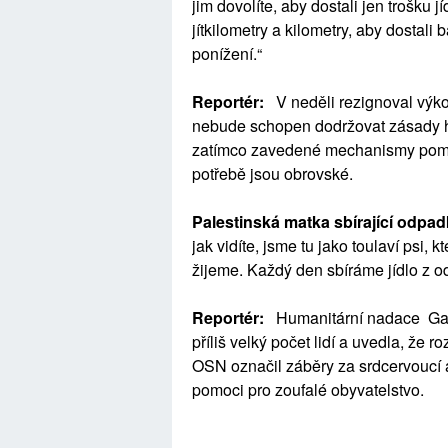
jim dovolíte, aby dostali jen trošku 
jítkilometry a kilometry, aby dostali 
ponížení.“
Reportér:
V neděli rezignoval výk
nebude schopen dodržovat zásady hum
zatímco zavedené mechanismy pomoc
potřebě jsou obrovské.
Palestinská matka sbírající odpad
jak vidíte, jsme tu jako toulaví psi, k
žijeme. Každý den sbíráme jídlo z 
Reportér:
Humanitární nadace Ga
příliš velký počet lidí a uvedla, že 
OSN označil záběry za srdcervoucí 
pomoci pro zoufalé obyvatelstvo.