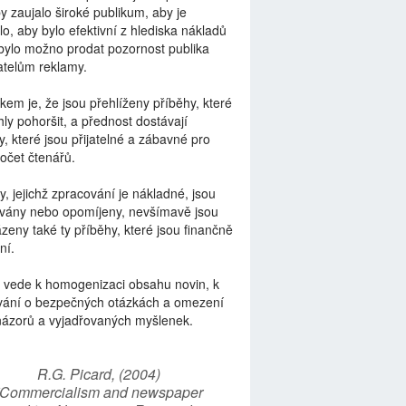
by zaujalo široké publikum, aby je
lo, aby bylo efektivní z hlediska nákladů
bylo možno prodat pozornost publika
telům reklamy.
kem je, že jsou přehlíženy příběhy, které
ly pohoršit, a přednost dostávají
y, které jsou přijatelné a zábavné pro
počet čtenářů.
y, jejichž zpracování je nákladné, jsou
vány nebo opomíjeny, nevšímavě jsou
zeny také ty příběhy, které jsou finančně
ní.
 vede k homogenizaci obsahu novin, k
vání o bezpečných otázkách a omezení
názorů a vyjadřovaných myšlenek.
R.G. Picard, (2004)
“Commercialism and newspaper