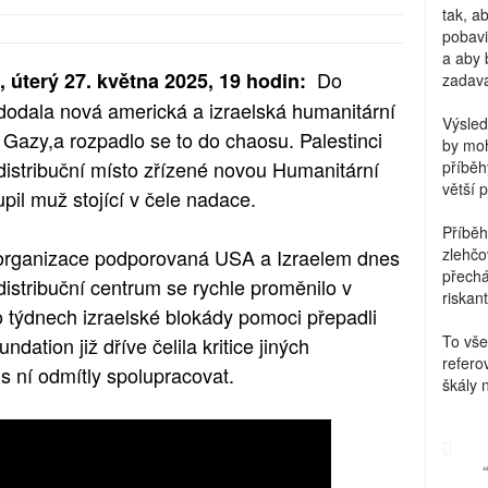
tak, a
pobavi
a aby 
Do
 úterý 27. května 2025, 19 hodin:
zadava
odala nová americká a izraelská humanitární
Výsled
Gazy,a rozpadlo se to do chaosu. Palestinci
by moh
i distribuční místo zřízené novou Humanitární
příběh
větší 
pil muž stojící v čele nadace.
Příběh
 organizace podporovaná USA a Izraelem dnes
zlehčo
přechá
 distribuční centrum se rychle proměnilo v
riskant
po týdnech izraelské blokády pomoci přepadli
To vše
ation již dříve čelila kritice jiných
refero
s ní odmítly spolupracovat.
škály 