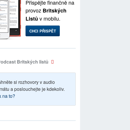
Přispějte finančně na
provoz
Britských
v mobilu.
Listů
CHCI PŘISPĚT
odcast Britských listů
áhněte si rozhovory v audio
mátu a poslouchejte je kdekoliv.
k na to?