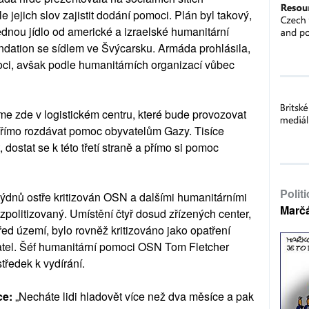
 jejich slov zajistit dodání pomoci. Plán byl takový,
ednou jídlo od americké a izraelské humanitární
dation se sídlem ve Švýcarsku. Armáda prohlásila,
ci, avšak podle humanitárních organizací vůbec
me zde v logistickém centru, které bude provozovat
 přímo rozdávat pomoc obyvatelům Gazy. Tisíce
dostat se k této třetí straně a přímo si pomoc
Polit
týdnů ostře kritizován OSN a dalšími humanitárními
Marč
zpolitizovaný. Umístění čtyř dosud zřízených center,
řed území, bylo rovněž kritizováno jako opatření
atel. Šéf humanitární pomoci OSN Tom Fletcher
tředek k vydírání.
ce:
„Necháte lidi hladovět více než dva měsíce a pak