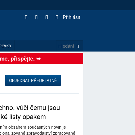
Přihlásit
PĚVKY
, přispějte. ➥
OBJEDNAT PŘEDPLATNÉ
hno, vůči čemu jsou
ské listy opakem
ním obsahem současných novin je
ionalizované zpravodajství zpracované