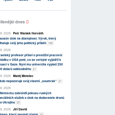
ílenější dnes
 8. 2026
Petr Waniek Horváth
ausův útok na důstojnost. Výrok, který
haluje celý jeho politický příběh
195
 8. 2026
raelský profesor přišel o prestižní pracovní
bídku v USA poté, co se veřejně vyjádřil k
tuaci v Gaze. Nyní mu univerzita vyplatí 250
00 dolarů odškodného
21
 8. 2026
Matěj Metelec
kdo nepozoruje svůj vlastní „soumrak“
21
 8. 2026
 Německu zabránili pokusu ruských
eciálních služeb o útok na dodavatele dronů
o Ukrajinu
20
 8. 2026
Jiří David
ámen, který nesměl zůstat
10