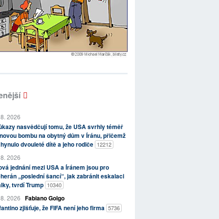
enější
 8. 2026
kazy nasvědčují tomu, že USA svrhly téměř
novou bombu na obytný dům v Íránu, přičemž
hynulo dvouleté dítě a jeho rodiče
12212
 8. 2026
vá jednání mezi USA a Íránem jsou pro
herán „poslední šancí“, jak zabránit eskalaci
lky, tvrdí Trump
10340
 8. 2026
Fabiano Golgo
fantino zjišťuje, že FIFA není jeho firma
5736