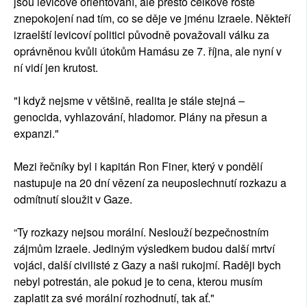
jsou levicově orientovaní, ale přesto celkově roste
znepokojení nad tím, co se děje ve jménu Izraele. Někteří
izraelští levicoví politici původně považovali válku za
oprávněnou kvůli útokům Hamásu ze 7. října, ale nyní v
ní vidí jen krutost.
"I když nejsme v většině, realita je stále stejná –
genocida, vyhlazování, hladomor. Plány na přesun a
expanzi."
Mezi řečníky byl i kapitán Ron Finer, který v pondělí
nastupuje na 20 dní vězení za neuposlechnutí rozkazu a
odmítnutí sloužit v Gaze.
“Ty rozkazy nejsou morální. Neslouží bezpečnostním
zájmům Izraele. Jediným výsledkem budou další mrtví
vojáci, další civilisté z Gazy a naši rukojmí. Raději bych
nebyl potrestán, ale pokud je to cena, kterou musím
zaplatit za své morální rozhodnutí, tak ať."