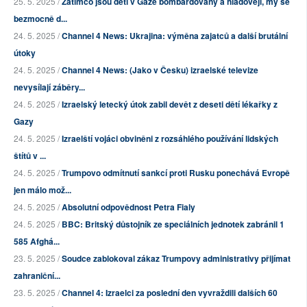
25. 5. 2025 /
Zatímco jsou děti v Gaze bombardovány a hladovějí, my se
bezmocně d...
24. 5. 2025 /
Channel 4 News: Ukrajina: výměna zajatců a další brutální
útoky
24. 5. 2025 /
Channel 4 News: (Jako v Česku) izraelské televize
nevysílají záběry...
24. 5. 2025 /
Izraelský letecký útok zabil devět z deseti dětí lékařky z
Gazy
24. 5. 2025 /
Izraelští vojáci obviněni z rozsáhlého používání lidských
štítů v ...
24. 5. 2025 /
Trumpovo odmítnutí sankcí proti Rusku ponechává Evropě
jen málo mož...
24. 5. 2025 /
Absolutní odpovědnost Petra Fialy
24. 5. 2025 /
BBC: Britský důstojník ze speciálních jednotek zabránil 1
585 Afghá...
23. 5. 2025 /
Soudce zablokoval zákaz Trumpovy administrativy přijímat
zahraniční...
23. 5. 2025 /
Channel 4: Izraelci za poslední den vyvraždili dalších 60