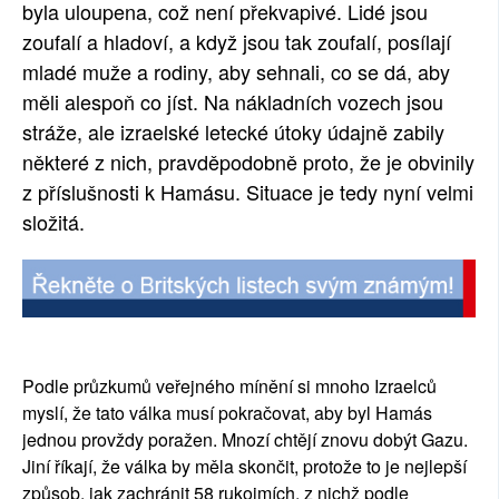
byla uloupena, což není překvapivé. Lidé jsou
zoufalí a hladoví, a když jsou tak zoufalí, posílají
mladé muže a rodiny, aby sehnali, co se dá, aby
měli alespoň co jíst. Na nákladních vozech jsou
stráže, ale izraelské letecké útoky údajně zabily
některé z nich, pravděpodobně proto, že je obvinily
z příslušnosti k Hamásu. Situace je tedy nyní velmi
složitá.
Podle průzkumů veřejného mínění si mnoho Izraelců
myslí, že tato válka musí pokračovat, aby byl Hamás
jednou provždy poražen. Mnozí chtějí znovu dobýt Gazu.
Jiní říkají, že válka by měla skončit, protože to je nejlepší
způsob, jak zachránit 58 rukojmích, z nichž podle