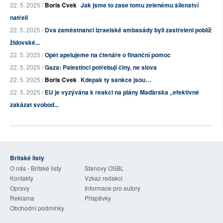
22. 5. 2025 /
Boris Cvek
Jak jsme to zase tomu zelenému šílenství
natřeli
22. 5. 2025 /
Dva zaměstnanci izraelské ambasády byli zastřeleni poblíž
židovské...
22. 5. 2025 /
Opět apelujeme na čtenáře o finanční pomoc
22. 5. 2025 /
Gaza: Palestinci potřebují činy, ne slova
22. 5. 2025 /
Boris Cvek
Kdepak ty sankce jsou…
22. 5. 2025 /
EU je vyzývána k reakci na plány Maďarska „efektivně
zakázat svobod...
Britské listy
O nás - Britské listy
Stanovy OSBL
Kontakty
Vzkaz redakci
Opravy
Informace pro autory
Reklama
Příspěvky
Obchodní podmínky