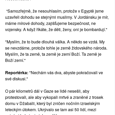
“Samozřejmě, že nesouhlasím, protože v Egyptě jsme
uzavřeli dohodu se stejnými muslimy. V Jordánsku je mír,
máme mírové dohody, zajišťujeme bezpečnost, ne
vojensky. A když říkáte, že děti, ženy, oni je bombardují."
"Myslím, že to bude dlouhá válka. A někdo se vzdá. My
se nevzdáme, protože tohle je země židovského národa.
Myslím, že ta země, ta země je zemí Boží. Ta země je
Boží zemí."
Reportérka:
"Nechám vás dva, abyste pokračovali ve
své diskusi."
O pár kilometrů dál v Gaze se lidé nesešli, aby
protestovali, ale aby vykopali mrtvé a zraněné z trosek
domu v Džabalii, který byl zničen nočním izraelským
leteckým útokem. Ukrývalo se tam asi 50 lidí, mezi