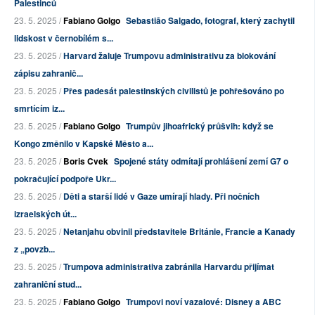
Palestinců
23. 5. 2025 /
Fabiano Golgo
Sebastião Salgado, fotograf, který zachytil
lidskost v černobílém s...
23. 5. 2025 /
Harvard žaluje Trumpovu administrativu za blokování
zápisu zahranič...
23. 5. 2025 /
Přes padesát palestinských civilistů je pohřešováno po
smrtícím iz...
23. 5. 2025 /
Fabiano Golgo
Trumpův jihoafrický průšvih: když se
Kongo změnilo v Kapské Město a...
23. 5. 2025 /
Boris Cvek
Spojené státy odmítají prohlášení zemí G7 o
pokračující podpoře Ukr...
23. 5. 2025 /
Děti a starší lidé v Gaze umírají hlady. Při nočních
izraelských út...
23. 5. 2025 /
Netanjahu obvinil představitele Británie, Francie a Kanady
z „povzb...
23. 5. 2025 /
Trumpova administrativa zabránila Harvardu přijímat
zahraniční stud...
23. 5. 2025 /
Fabiano Golgo
Trumpovi noví vazalové: Disney a ABC