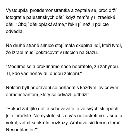
Vystoupila protidemonstrantka a zeptala se, proč drží
fotografie palestinských dětí, když zemřely i izraelské
děti. "Obojí děti oplakáváme," řekli jí, než ji policie
odvedla.
Na druhé straně silnice stojí malá skupina lidí, kteří tvrdí,
že Izrael musí pokračovat v útocích na Gazu.
"Modlíme se a proklínáme naše nepřátele, zlí zahynou.
Ti, kdo vás nenávidí, budou zničení."
Někteří byli připraveni se pohádat s každým levicovým
demonstrantem, který se odvážil přiblížit.
“Pokud zabíjíte děti a schováváte je ve svých sklepech,
jste teroristé. Nemyslete si, že vás nezastřelíme. Jsou to
velmi, velmi konkrétní rozkazy. Arabové šíří teror a teror.
Nesouhlasíte?"