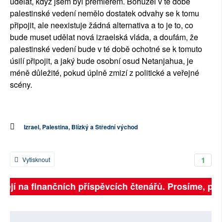
udělat, když jsem byl premiérem. Bohužel v té době
palestinské vedení nemělo dostatek odvahy se k tomu
připojit, ale neexistuje žádná alternativa a to je to, co
bude muset udělat nová izraelská vláda, a doufám, že
palestinské vedení bude v té době ochotné se k tomuto
úsilí připojit, a jaký bude osobní osud Netanjahua, je
méně důležité, pokud úplně zmizí z politické a veřejné
scény.
Izrael, Palestina, Blízký a Střední východ
1
Vytisknout
ejí na finančních příspěvcích čtenářů. Prosíme, přispě