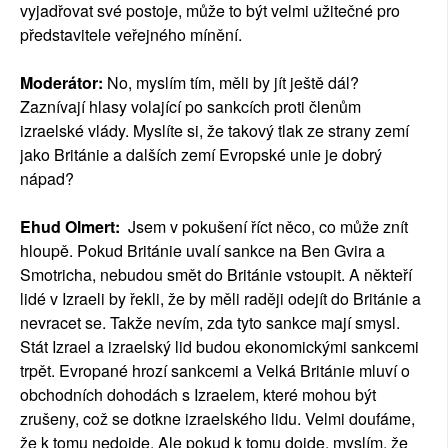
vyjadřovat své postoje, může to být velmi užitečné pro
představitele veřejného mínění.
Moderátor:
No, myslím tím, měli by jít ještě dál?
Zaznívají hlasy volající po sankcích proti členům
izraelské vlády. Myslíte si, že takový tlak ze strany zemí
jako Británie a dalších zemí Evropské unie je dobrý
nápad?
Ehud Olmert:
Jsem v pokušení říct něco, co může znít
hloupě. Pokud Británie uvalí sankce na Ben Gvira a
Smotricha, nebudou smět do Británie vstoupit. A někteří
lidé v Izraeli by řekli, že by měli raději odejít do Británie a
nevracet se. Takže nevím, zda tyto sankce mají smysl.
Stát Izrael a izraelský lid budou ekonomickými sankcemi
trpět. Evropané hrozí sankcemi a Velká Británie mluví o
obchodních dohodách s Izraelem, které mohou být
zrušeny, což se dotkne izraelského lidu. Velmi doufáme,
že k tomu nedojde. Ale pokud k tomu dojde, myslím, že