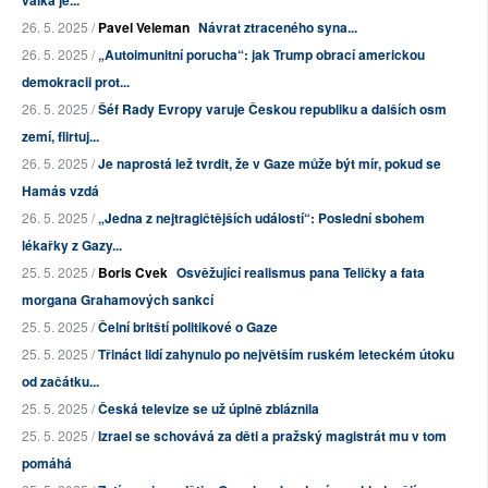
válka je...
26. 5. 2025 /
Pavel Veleman
Návrat ztraceného syna...
26. 5. 2025 /
„Autoimunitní porucha“: jak Trump obrací americkou
demokracii prot...
26. 5. 2025 /
Šéf Rady Evropy varuje Českou republiku a dalších osm
zemí, flirtuj...
26. 5. 2025 /
Je naprostá lež tvrdit, že v Gaze může být mír, pokud se
Hamás vzdá
26. 5. 2025 /
„Jedna z nejtragičtějších událostí“: Poslední sbohem
lékařky z Gazy...
25. 5. 2025 /
Boris Cvek
Osvěžující realismus pana Teličky a fata
morgana Grahamových sankcí
25. 5. 2025 /
Čelní britští politikové o Gaze
25. 5. 2025 /
Třináct lidí zahynulo po největším ruském leteckém útoku
od začátku...
25. 5. 2025 /
Česká televize se už úplně zbláznila
25. 5. 2025 /
Izrael se schovává za děti a pražský magistrát mu v tom
pomáhá