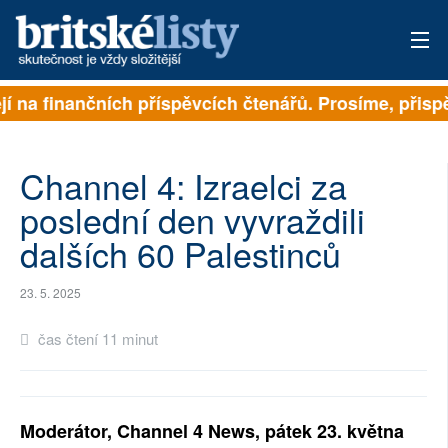
í na finančních příspěvcích čtenářů. Prosíme, přispějt
PŘIHLÁSIT
AKTUÁLNÍ VYDÁNÍ
Channel 4: Izraelci za
ARCHIV
poslední den vyvraždili
dalších 60 Palestinců
ROZHOVORY
TÉMATA
23. 5. 2025
NEJČTENĚJŠÍ ZA 7 DNÍ
čas čtení 11 minut
AUTOŘI
PŘÍSPĚVKY NA PROVOZ
Moderátor, Channel 4 News, pátek 23. května