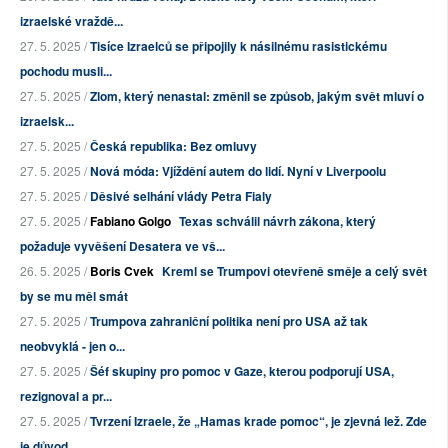
izraelské vraždě...
27. 5. 2025 /
Tisíce Izraelců se připojily k násilnému rasistickému
pochodu musli...
27. 5. 2025 /
Zlom, který nenastal: změnil se způsob, jakým svět mluví o
izraelsk...
27. 5. 2025 /
Česká republika: Bez omluvy
27. 5. 2025 /
Nová móda: Vjíždění autem do lidí. Nyní v Liverpoolu
27. 5. 2025 /
Děsivé selhání vlády Petra Fialy
27. 5. 2025 /
Fabiano Golgo
Texas schválil návrh zákona, který
požaduje vyvěšení Desatera ve vš...
26. 5. 2025 /
Boris Cvek
Kreml se Trumpovi otevřeně směje a celý svět
by se mu měl smát
27. 5. 2025 /
Trumpova zahraniční politika není pro USA až tak
neobvyklá - jen o...
27. 5. 2025 /
Šéf skupiny pro pomoc v Gaze, kterou podporují USA,
rezignoval a pr...
27. 5. 2025 /
Tvrzení Izraele, že „Hamas krade pomoc“, je zjevná lež. Zde
je důvod