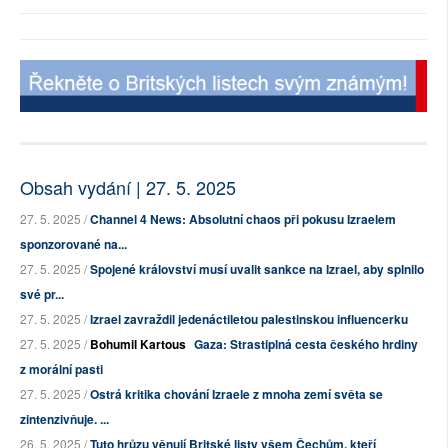
Obsah vydání | 27. 5. 2025
27. 5. 2025 /
Channel 4 News: Absolutní chaos při pokusu Izraelem
sponzorované na...
27. 5. 2025 /
Spojené království musí uvalit sankce na Izrael, aby splnilo
své pr...
27. 5. 2025 /
Izrael zavraždil jedenáctiletou palestinskou influencerku
27. 5. 2025 /
Bohumil Kartous
Gaza: Strastiplná cesta českého hrdiny
z morální pasti
27. 5. 2025 /
Ostrá kritika chování Izraele z mnoha zemí světa se
zintenzivňuje. ...
26. 5. 2025 /
Tuto hrůzu věnují Britské listy všem Čechům, kteří