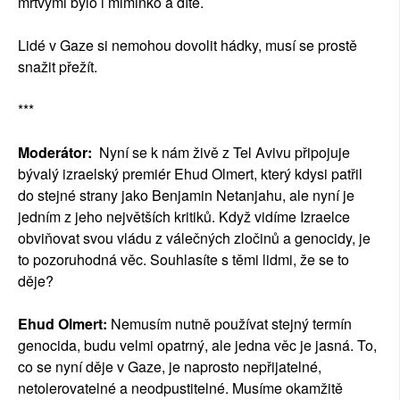
mrtvými bylo i miminko a dítě.
Lidé v Gaze si nemohou dovolit hádky, musí se prostě
snažit přežít.
***
Moderátor:
Nyní se k nám živě z Tel Avivu připojuje
bývalý izraelský premiér Ehud Olmert, který kdysi patřil
do stejné strany jako Benjamin Netanjahu, ale nyní je
jedním z jeho největších kritiků. Když vidíme Izraelce
obviňovat svou vládu z válečných zločinů a genocidy, je
to pozoruhodná věc. Souhlasíte s těmi lidmi, že se to
děje?
Ehud Olmert:
Nemusím nutně používat stejný termín
genocida, budu velmi opatrný, ale jedna věc je jasná. To,
co se nyní děje v Gaze, je naprosto nepřijatelné,
netolerovatelné a neodpustitelné. Musíme okamžitě