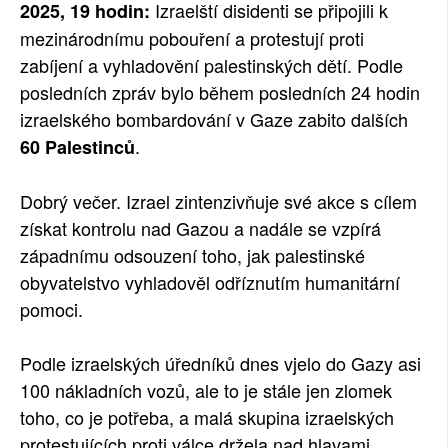
Izraelští disidenti se připojili k
2025, 19 hodin:
SOCIÁLNÍ SÍTĚ
mezinárodnímu pobouření a protestují proti
zabíjení a vyhladovění palestinských dětí. Podle
RUBRIKY
posledních zpráv bylo během posledních 24 hodin
izraelského bombardování v Gaze zabito dalších
PLNÁ VERZE STRÁNEK
.
60 Palestinců
Dobrý večer. Izrael zintenzivňuje své akce s cílem
získat kontrolu nad Gazou a nadále se vzpírá
západnímu odsouzení toho, jak palestinské
obyvatelstvo vyhladověl odříznutím humanitární
pomoci.
Podle izraelských úředníků dnes vjelo do Gazy asi
100 nákladních vozů, ale to je stále jen zlomek
toho, co je potřeba, a malá skupina izraelských
protestujících proti válce držela nad hlavami