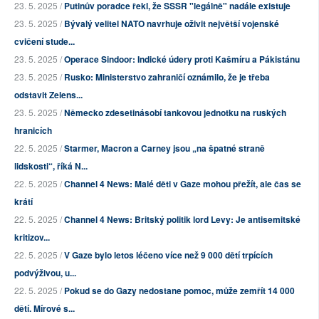
23. 5. 2025 /
Putinův poradce řekl, že SSSR "legálně" nadále existuje
23. 5. 2025 /
Bývalý velitel NATO navrhuje oživit největší vojenské
cvičení stude...
23. 5. 2025 /
Operace Sindoor: Indické údery proti Kašmíru a Pákistánu
23. 5. 2025 /
Rusko: Ministerstvo zahraničí oznámilo, že je třeba
odstavit Zelens...
23. 5. 2025 /
Německo zdesetinásobí tankovou jednotku na ruských
hranicích
22. 5. 2025 /
Starmer, Macron a Carney jsou „na špatné straně
lidskosti“, říká N...
22. 5. 2025 /
Channel 4 News: Malé děti v Gaze mohou přežít, ale čas se
krátí
22. 5. 2025 /
Channel 4 News: Britský politik lord Levy: Je antisemitské
kritizov...
22. 5. 2025 /
V Gaze bylo letos léčeno více než 9 000 dětí trpících
podvýživou, u...
22. 5. 2025 /
Pokud se do Gazy nedostane pomoc, může zemřít 14 000
dětí. Mírové s...