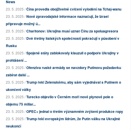
News
23. 5. 2025 /
Čína provedla obojživelné cvičení vylodění na Tchaj-wanu
23. 5. 2025 /
Nové zpravodajské informace naznačují, že Izrael
připravuje možný ú...
23. 5. 2025 /
Charitonov: Ukrajina musí uznat Čínu za spoluagresora
23. 5. 2025 /
Dvě třetiny italských společností pokračují v působení v
Rusku
23. 5. 2025 /
Spojené státy zablokovaly klauzuli o podpoře Ukrajiny v
prohlášení ...
23. 5. 2025 /
Ofenzíva ruské armády se navzdory Putinovu požadavku
zabírat další ...
23. 5. 2025 /
Trump řekl Zelenskému, aby sám vyjednával s Putinem o
ukončení války
23. 5. 2025 /
Turecko objevilo v Černém moři nové plynové pole o
objemu 75 miliar...
23. 5. 2025 /
OPEC+ jednal o třetím významném zvýšení produkce ropy
23. 5. 2025 /
Trump řekl evropským lídrům, že Putin válku na Ukrajině
neukončí