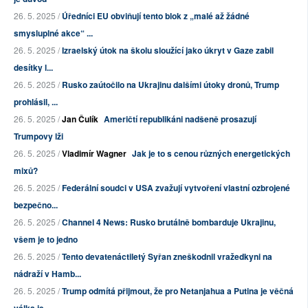
26. 5. 2025 /
Úředníci EU obviňují tento blok z „malé až žádné
smysluplné akce“ ...
26. 5. 2025 /
Izraelský útok na školu sloužící jako úkryt v Gaze zabil
desítky l...
26. 5. 2025 /
Rusko zaútočilo na Ukrajinu dalšími útoky dronů, Trump
prohlásil, ...
26. 5. 2025 /
Jan Čulík
Američtí republikáni nadšeně prosazují
Trumpovy lži
26. 5. 2025 /
Vladimír Wagner
Jak je to s cenou různých energetických
mixů?
26. 5. 2025 /
Federální soudci v USA zvažují vytvoření vlastní ozbrojené
bezpečno...
26. 5. 2025 /
Channel 4 News: Rusko brutálně bombarduje Ukrajinu,
všem je to jedno
26. 5. 2025 /
Tento devatenáctiletý Syřan zneškodnil vražedkyni na
nádraží v Hamb...
26. 5. 2025 /
Trump odmítá přijmout, že pro Netanjahua a Putina je věčná