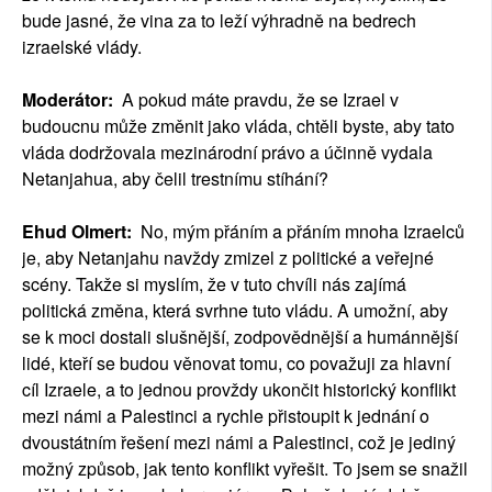
bude jasné, že vina za to leží výhradně na bedrech
izraelské vlády.
Moderátor:
A pokud máte pravdu, že se Izrael v
budoucnu může změnit jako vláda, chtěli byste, aby tato
vláda dodržovala mezinárodní právo a účinně vydala
Netanjahua, aby čelil trestnímu stíhání?
Ehud Olmert:
No, mým přáním a přáním mnoha Izraelců
je, aby Netanjahu navždy zmizel z politické a veřejné
scény. Takže si myslím, že v tuto chvíli nás zajímá
politická změna, která svrhne tuto vládu. A umožní, aby
se k moci dostali slušnější, zodpovědnější a humánnější
lidé, kteří se budou věnovat tomu, co považuji za hlavní
cíl Izraele, a to jednou provždy ukončit historický konflikt
mezi námi a Palestinci a rychle přistoupit k jednání o
dvoustátním řešení mezi námi a Palestinci, což je jediný
možný způsob, jak tento konflikt vyřešit. To jsem se snažil