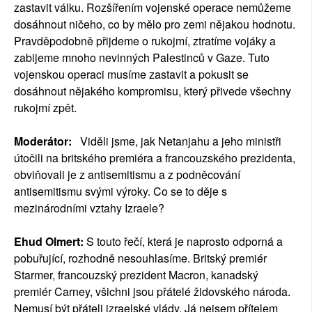
zastavit válku. Rozšířením vojenské operace nemůžeme
dosáhnout ničeho, co by mělo pro zemi nějakou hodnotu.
Pravděpodobně přijdeme o rukojmí, ztratíme vojáky a
zabijeme mnoho nevinných Palestinců v Gaze. Tuto
vojenskou operaci musíme zastavit a pokusit se
dosáhnout nějakého kompromisu, který přivede všechny
rukojmí zpět.
Moderátor:
Viděli jsme, jak Netanjahu a jeho ministři
útočili na britského premiéra a francouzského prezidenta,
obviňovali je z antisemitismu a z podněcování
antisemitismu svými výroky. Co se to děje s
mezinárodními vztahy Izraele?
Ehud Olmert:
S touto řečí, která je naprosto odporná a
pobuřující, rozhodně nesouhlasíme. Britský premiér
Starmer, francouzský prezident Macron, kanadský
premiér Carney, všichni jsou přátelé židovského národa.
Nemusí být přáteli izraelské vlády. Já nejsem přítelem