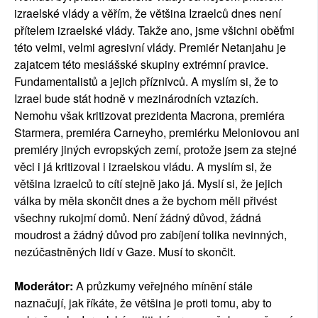
izraelské vlády a věřím, že většina Izraelců dnes není
přítelem izraelské vlády. Takže ano, jsme všichni oběťmi
této velmi, velmi agresivní vlády. Premiér Netanjahu je
zajatcem této mesiášské skupiny extrémní pravice.
Fundamentalistů a jejich příznivců. A myslím si, že to
Izrael bude stát hodně v mezinárodních vztazích.
Nemohu však kritizovat prezidenta Macrona, premiéra
Starmera, premiéra Carneyho, premiérku Meloniovou ani
premiéry jiných evropských zemí, protože jsem za stejné
věci i já kritizoval i izraelskou vládu. A myslím si, že
většina Izraelců to cítí stejně jako já. Myslí si, že jejich
válka by měla skončit dnes a že bychom měli přivést
všechny rukojmí domů. Není žádný důvod, žádná
moudrost a žádný důvod pro zabíjení tolika nevinných,
nezúčastněných lidí v Gaze. Musí to skončit.
Moderátor:
A průzkumy veřejného mínění stále
naznačují, jak říkáte, že většina je proti tomu, aby to