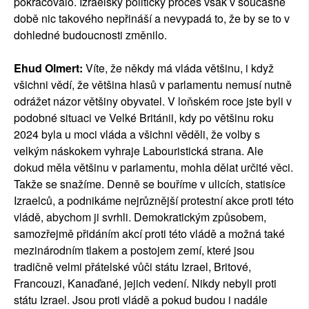
pokračovalo. Izraelský politický proces však v současné
době nic takového nepřináší a nevypadá to, že by se to v
dohledné budoucnosti změnilo.
Ehud Olmert:
Víte, že někdy má vláda většinu, i když
všichni vědí, že většina hlasů v parlamentu nemusí nutně
odrážet názor většiny obyvatel. V loňském roce jste byli v
podobné situaci ve Velké Británii, kdy po většinu roku
2024 byla u moci vláda a všichni věděli, že volby s
velkým náskokem vyhraje Labouristická strana. Ale
dokud měla většinu v parlamentu, mohla dělat určité věci.
Takže se snažíme. Denně se bouříme v ulicích, statisíce
Izraelců, a podnikáme nejrůznější protestní akce proti této
vládě, abychom ji svrhli. Demokratickým způsobem,
samozřejmě přidáním akcí proti této vládě a možná také
mezinárodním tlakem a postojem zemí, které jsou
tradičně velmi přátelské vůči státu Izrael, Britové,
Francouzi, Kanaďané, jejich vedení. Nikdy nebyli proti
státu Izrael. Jsou proti vládě a pokud budou i nadále