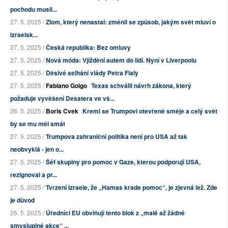
pochodu musli...
27. 5. 2025 /
Zlom, který nenastal: změnil se způsob, jakým svět mluví o
izraelsk...
27. 5. 2025 /
Česká republika: Bez omluvy
27. 5. 2025 /
Nová móda: Vjíždění autem do lidí. Nyní v Liverpoolu
27. 5. 2025 /
Děsivé selhání vlády Petra Fialy
27. 5. 2025 /
Fabiano Golgo
Texas schválil návrh zákona, který
požaduje vyvěšení Desatera ve vš...
26. 5. 2025 /
Boris Cvek
Kreml se Trumpovi otevřeně směje a celý svět
by se mu měl smát
27. 5. 2025 /
Trumpova zahraniční politika není pro USA až tak
neobvyklá - jen o...
27. 5. 2025 /
Šéf skupiny pro pomoc v Gaze, kterou podporují USA,
rezignoval a pr...
27. 5. 2025 /
Tvrzení Izraele, že „Hamas krade pomoc“, je zjevná lež. Zde
je důvod
26. 5. 2025 /
Úředníci EU obviňují tento blok z „malé až žádné
smysluplné akce“ ...