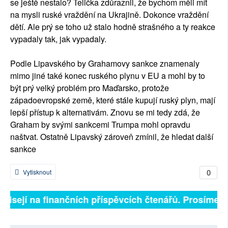
se ještě nestalo? Telička zdůraznil, že bychom měli mít
na mysli ruské vraždění na Ukrajině. Dokonce vraždění
dětí. Ale prý se toho už stalo hodně strašného a ty reakce
vypadaly tak, jak vypadaly.
Podle Lipavského by Grahamovy sankce znamenaly
mimo jiné také konec ruského plynu v EU a mohl by to
být prý velký problém pro Maďarsko, protože
západoevropské země, které stále kupují ruský plyn, mají
lepší přístup k alternativám. Znovu se mi tedy zdá, že
Graham by svými sankcemi Trumpa mohl opravdu
naštvat. Ostatně Lipavský zároveň zmínil, že hledat další
sankce
0
Vytisknout
ávisejí na finančních příspěvcích čtenářů. Prosíme, př