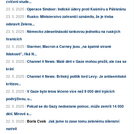
cvičení stude...
23. 5. 2025 /
Operace Sindoor: Indické údery proti Kašmíru a Pákistánu
23. 5. 2025 /
Rusko: Ministerstvo zahraničí oznámilo, že je třeba
odstavit Zelens...
23. 5. 2025 /
Německo zdesetinásobí tankovou jednotku na ruských
hranicích
22. 5. 2025 /
Starmer, Macron a Carney jsou „na špatné straně
lidskosti“, říká N...
22. 5. 2025 /
Channel 4 News: Malé děti v Gaze mohou přežít, ale čas se
krátí
22. 5. 2025 /
Channel 4 News: Britský politik lord Levy: Je antisemitské
kritizov...
22. 5. 2025 /
V Gaze bylo letos léčeno více než 9 000 dětí trpících
podvýživou, u...
22. 5. 2025 /
Pokud se do Gazy nedostane pomoc, může zemřít 14 000
dětí. Mírové s...
22. 5. 2025 /
Boris Cvek
Jak jsme to zase tomu zelenému šílenství
natřeli