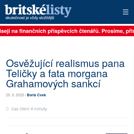
sejí na finančních příspěvcích čtenářů. Prosíme, přis
PŘIHLÁSIT
AKTUÁLNÍ VYDÁNÍ
ARCHIV
Osvěžující realismus pana
Teličky a fata morgana
ROZHOVORY
Grahamových sankcí
TÉMATA
25. 5. 2025 /
Boris Cvek
NEJČTENĚJŠÍ ZA 7 DNÍ
čas čtení 4 minuty
AUTOŘI
PŘÍSPĚVKY NA PROVOZ