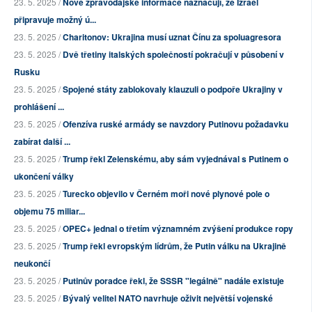
23. 5. 2025 /
Nové zpravodajské informace naznačují, že Izrael
připravuje možný ú...
23. 5. 2025 /
Charitonov: Ukrajina musí uznat Čínu za spoluagresora
23. 5. 2025 /
Dvě třetiny italských společností pokračují v působení v
Rusku
23. 5. 2025 /
Spojené státy zablokovaly klauzuli o podpoře Ukrajiny v
prohlášení ...
23. 5. 2025 /
Ofenzíva ruské armády se navzdory Putinovu požadavku
zabírat další ...
23. 5. 2025 /
Trump řekl Zelenskému, aby sám vyjednával s Putinem o
ukončení války
23. 5. 2025 /
Turecko objevilo v Černém moři nové plynové pole o
objemu 75 miliar...
23. 5. 2025 /
OPEC+ jednal o třetím významném zvýšení produkce ropy
23. 5. 2025 /
Trump řekl evropským lídrům, že Putin válku na Ukrajině
neukončí
23. 5. 2025 /
Putinův poradce řekl, že SSSR "legálně" nadále existuje
23. 5. 2025 /
Bývalý velitel NATO navrhuje oživit největší vojenské