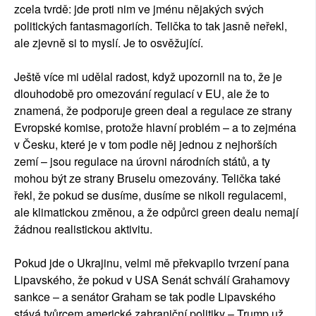
zcela tvrdě: jde proti nim ve jménu nějakých svých
politických fantasmagoriích. Telička to tak jasně neřekl,
ale zjevně si to myslí. Je to osvěžující.
Ještě více mi udělal radost, když upozornil na to, že je
dlouhodobě pro omezování regulací v EU, ale že to
znamená, že podporuje green deal a regulace ze strany
Evropské komise, protože hlavní problém – a to zejména
v Česku, které je v tom podle něj jednou z nejhorších
zemí – jsou regulace na úrovni národních států, a ty
mohou být ze strany Bruselu omezovány. Telička také
řekl, že pokud se dusíme, dusíme se nikoli regulacemi,
ale klimatickou změnou, a že odpůrci green dealu nemají
žádnou realistickou aktivitu.
Pokud jde o Ukrajinu, velmi mě překvapilo tvrzení pana
Lipavského, že pokud v USA Senát schválí Grahamovy
sankce – a senátor Graham se tak podle Lipavského
stává tvůrcem americké zahraniční politiky – Trump už