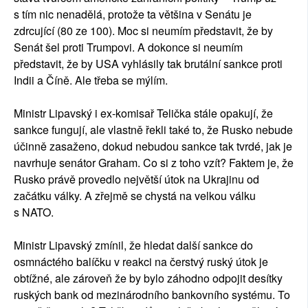
s tím nic nenadělá, protože ta většina v Senátu je
zdrcující (80 ze 100). Moc si neumím představit, že by
Senát šel proti Trumpovi. A dokonce si neumím
představit, že by USA vyhlásily tak brutální sankce proti
Indii a Číně. Ale třeba se mýlím.
Ministr Lipavský i ex-komisař Telička stále opakují, že
sankce fungují, ale vlastně řekli také to, že Rusko nebude
účinně zasaženo, dokud nebudou sankce tak tvrdé, jak je
navrhuje senátor Graham. Co si z toho vzít? Faktem je, že
Rusko právě provedlo největší útok na Ukrajinu od
začátku války. A zřejmě se chystá na velkou válku
s NATO.
Ministr Lipavský zmínil, že hledat další sankce do
osmnáctého balíčku v reakci na čerstvý ruský útok je
obtížné, ale zároveň že by bylo záhodno odpojit desítky
ruských bank od mezinárodního bankovního systému. To