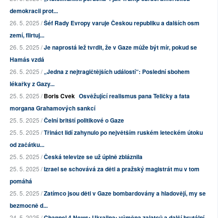
demokracii prot...
26. 5. 2025 /
Šéf Rady Evropy varuje Českou republiku a dalších osm
zemí, flirtuj...
26. 5. 2025 /
Je naprostá lež tvrdit, že v Gaze může být mír, pokud se
Hamás vzdá
26. 5. 2025 /
„Jedna z nejtragičtějších událostí“: Poslední sbohem
lékařky z Gazy...
25. 5. 2025 /
Boris Cvek
Osvěžující realismus pana Teličky a fata
morgana Grahamových sankcí
25. 5. 2025 /
Čelní britští politikové o Gaze
25. 5. 2025 /
Třináct lidí zahynulo po největším ruském leteckém útoku
od začátku...
25. 5. 2025 /
Česká televize se už úplně zbláznila
25. 5. 2025 /
Izrael se schovává za děti a pražský magistrát mu v tom
pomáhá
25. 5. 2025 /
Zatímco jsou děti v Gaze bombardovány a hladovějí, my se
bezmocně d...
24. 5. 2025 /
Channel 4 News: Ukrajina: výměna zajatců a další brutální