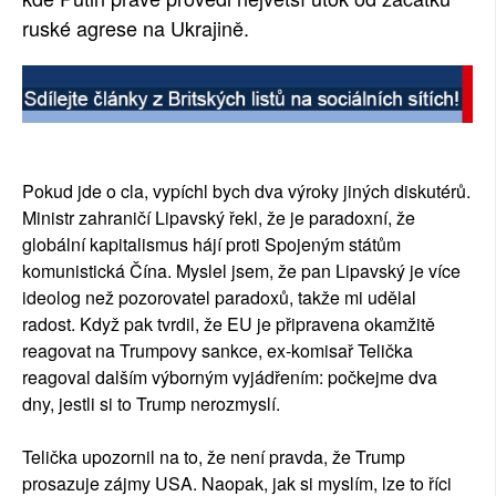
ruské agrese na Ukrajině.
Pokud jde o cla, vypíchl bych dva výroky jiných diskutérů.
Ministr zahraničí Lipavský řekl, že je paradoxní, že
globální kapitalismus hájí proti Spojeným státům
komunistická Čína. Myslel jsem, že pan Lipavský je více
ideolog než pozorovatel paradoxů, takže mi udělal
radost. Když pak tvrdil, že EU je připravena okamžitě
reagovat na Trumpovy sankce, ex-komisař Telička
reagoval dalším výborným vyjádřením: počkejme dva
dny, jestli si to Trump nerozmyslí.
Telička upozornil na to, že není pravda, že Trump
prosazuje zájmy USA. Naopak, jak si myslím, lze to říci