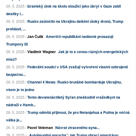
26. 5. 2025 /
Izraelský útok na školu sloužící jako úkryt v Gaze zabil
desítky l...
26. 5. 2025 /
Rusko zaútočilo na Ukrajinu dalšími útoky dronů, Trump
prohlásil, ...
26. 5. 2025 /
Jan Čulík
Američtí republikáni nadšeně prosazují
Trumpovy lži
26. 5. 2025 /
Vladimír Wagner
Jak je to s cenou různých energetických
mixů?
26. 5. 2025 /
Federální soudci v USA zvažují vytvoření vlastní ozbrojené
bezpečno...
26. 5. 2025 /
Channel 4 News: Rusko brutálně bombarduje Ukrajinu,
všem je to jedno
26. 5. 2025 /
Tento devatenáctiletý Syřan zneškodnil vražedkyni na
nádraží v Hamb...
26. 5. 2025 /
Trump odmítá přijmout, že pro Netanjahua a Putina je věčná
válka je...
26. 5. 2025 /
Pavel Veleman
Návrat ztraceného syna...
26. 5. 2025 /
„Autoimunitní porucha“: jak Trump obrací americkou