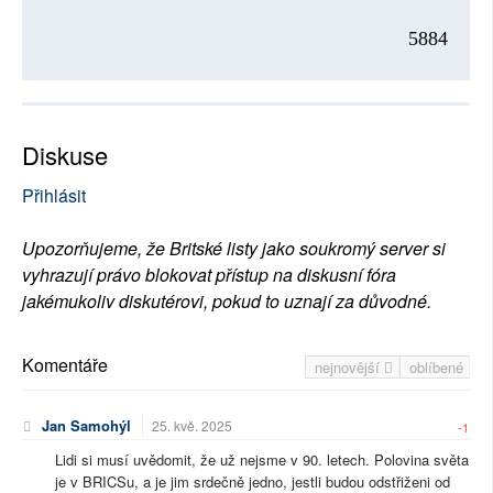
5884
Diskuse
Přihlásit
Upozorňujeme, že Britské listy jako soukromý server si
vyhrazují právo blokovat přístup na diskusní fóra
jakémukoliv diskutérovi, pokud to uznají za důvodné.
Komentáře
nejnovější
oblíbené
Jan Samohýl
25. kvě. 2025
-1
Lidi si musí uvědomit, že už nejsme v 90. letech. Polovina světa
je v BRICSu, a je jim srdečně jedno, jestli budou odstřiženi od