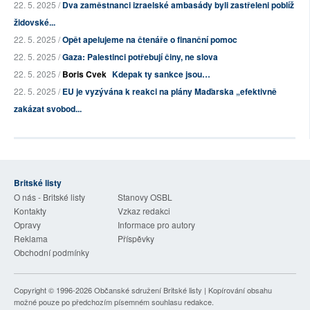
22. 5. 2025 /
Dva zaměstnanci izraelské ambasády byli zastřeleni poblíž
židovské...
22. 5. 2025 /
Opět apelujeme na čtenáře o finanční pomoc
22. 5. 2025 /
Gaza: Palestinci potřebují činy, ne slova
22. 5. 2025 /
Boris Cvek
Kdepak ty sankce jsou…
22. 5. 2025 /
EU je vyzývána k reakci na plány Maďarska „efektivně
zakázat svobod...
Britské listy
O nás - Britské listy
Stanovy OSBL
Kontakty
Vzkaz redakci
Opravy
Informace pro autory
Reklama
Příspěvky
Obchodní podmínky
Copyright © 1996-2026
Občanské sdružení Britské listy
| Kopírování obsahu
možné pouze po předchozím písemném souhlasu redakce.