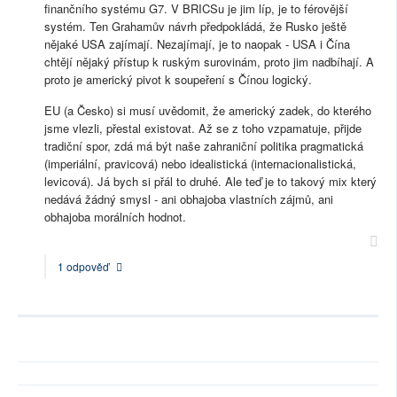
finančního systému G7. V BRICSu je jim líp, je to férovější
systém. Ten Grahamův návrh předpokládá, že Rusko ještě
nějaké USA zajímají. Nezajímají, je to naopak - USA i Čína
chtějí nějaký přístup k ruským surovinám, proto jim nadbíhají. A
proto je americký pivot k soupeření s Čínou logický.
EU (a Česko) si musí uvědomit, že americký zadek, do kterého
jsme vlezli, přestal existovat. Až se z toho vzpamatuje, přijde
tradiční spor, zdá má být naše zahraniční politika pragmatická
(imperiální, pravicová) nebo idealistická (internacionalistická,
levicová). Já bych si přál to druhé. Ale teď je to takový mix který
nedává žádný smysl - ani obhajoba vlastních zájmů, ani
obhajoba morálních hodnot.
1 odpověď