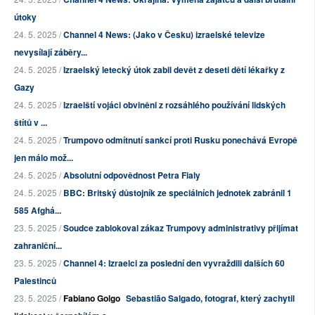
útoky
24. 5. 2025 /
Channel 4 News: (Jako v Česku) izraelské televize
nevysílají záběry...
24. 5. 2025 /
Izraelský letecký útok zabil devět z deseti dětí lékařky z
Gazy
24. 5. 2025 /
Izraelští vojáci obviněni z rozsáhlého používání lidských
štítů v ...
24. 5. 2025 /
Trumpovo odmítnutí sankcí proti Rusku ponechává Evropě
jen málo mož...
24. 5. 2025 /
Absolutní odpovědnost Petra Fialy
24. 5. 2025 /
BBC: Britský důstojník ze speciálních jednotek zabránil 1
585 Afghá...
23. 5. 2025 /
Soudce zablokoval zákaz Trumpovy administrativy přijímat
zahraniční...
23. 5. 2025 /
Channel 4: Izraelci za poslední den vyvraždili dalších 60
Palestinců
23. 5. 2025 /
Fabiano Golgo
Sebastião Salgado, fotograf, který zachytil