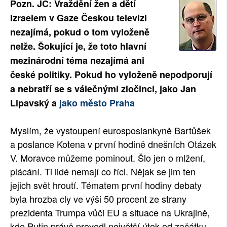
Pozn. JČ: Vraždění žen a dětí
SOCIÁLNÍ SÍTĚ
Izraelem v Gaze Českou televizi
nezajímá, pokud o tom vyloženě
RUBRIKY
nelže. Šokující je, že toto hlavní
mezinárodní téma nezajímá ani
PLNÁ VERZE STRÁNEK
české politiky. Pokud ho vyloženě nepodporují
a nebratří se s válečnými zločinci, jako Jan
Lipavský a
jako město Praha
Myslím, že vystoupení eurosposlankyně Bartůšek
a poslance Kotena v první hodině dnešních Otázek
V. Moravce můžeme pominout. Šlo jen o mlžení,
plácání. Ti lidé nemají co říci. Nějak se jim ten
jejich svět hroutí. Tématem první hodiny debaty
byla hrozba cly ve výši 50 procent ze strany
prezidenta Trumpa vůči EU a situace na Ukrajině,
kde Putin právě provedl největší útok od začátku