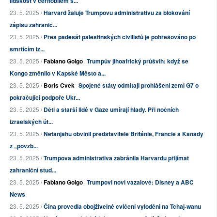
lidskost v černobílém s...
23. 5. 2025 /
Harvard žaluje Trumpovu administrativu za blokování
zápisu zahranič...
23. 5. 2025 /
Přes padesát palestinských civilistů je pohřešováno po
smrtícím iz...
23. 5. 2025 /
Fabiano Golgo
Trumpův jihoafrický průšvih: když se
Kongo změnilo v Kapské Město a...
23. 5. 2025 /
Boris Cvek
Spojené státy odmítají prohlášení zemí G7 o
pokračující podpoře Ukr...
23. 5. 2025 /
Děti a starší lidé v Gaze umírají hlady. Při nočních
izraelských út...
23. 5. 2025 /
Netanjahu obvinil představitele Británie, Francie a Kanady
z „povzb...
23. 5. 2025 /
Trumpova administrativa zabránila Harvardu přijímat
zahraniční stud...
23. 5. 2025 /
Fabiano Golgo
Trumpovi noví vazalové: Disney a ABC
News
23. 5. 2025 /
Čína provedla obojživelné cvičení vylodění na Tchaj-wanu