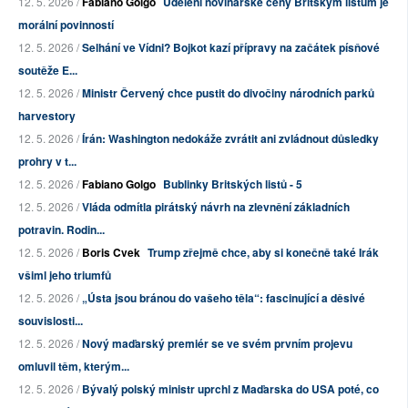
12. 5. 2026 /
Fabiano Golgo
Udělení novinářské ceny Britským listům je
morální povinností
12. 5. 2026 /
Selhání ve Vídni? Bojkot kazí přípravy na začátek písňové
soutěže E...
12. 5. 2026 /
Ministr Červený chce pustit do divočiny národních parků
harvestory
12. 5. 2026 /
Írán: Washington nedokáže zvrátit ani zvládnout důsledky
prohry v t...
12. 5. 2026 /
Fabiano Golgo
Bublinky Britských listů - 5
12. 5. 2026 /
Vláda odmítla pirátský návrh na zlevnění základních
potravin. Rodin...
12. 5. 2026 /
Boris Cvek
Trump zřejmě chce, aby si konečně také Irák
všiml jeho triumfů
12. 5. 2026 /
„Ústa jsou bránou do vašeho těla“: fascinující a děsivé
souvislosti...
12. 5. 2026 /
Nový maďarský premiér se ve svém prvním projevu
omluvil těm, kterým...
12. 5. 2026 /
Bývalý polský ministr uprchl z Maďarska do USA poté, co