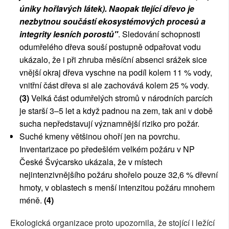
úniky hořlavých látek). Naopak tlející dřevo je
nezbytnou součástí ekosystémových procesů a
integrity lesních porostů"
. Sledování schopnosti
odumřelého dřeva souší postupně odpařovat vodu
ukázalo, že i při zhruba měsíční absenci srážek sice
vnější okraj dřeva vyschne na podíl kolem 11 % vody,
vnitřní část dřeva si ale zachovává kolem 25 % vody.
(3)
Velká část odumřelých stromů v národních parcích
je starší 3–5 let a když padnou na zem, tak ani v době
sucha nepředstavují významnější riziko pro požár.
Suché kmeny většinou ohoří jen na povrchu.
Inventarizace po předešlém velkém požáru v NP
České Švýcarsko ukázala, že v místech
nejintenzivnějšího požáru shořelo pouze 32,6 % dřevní
hmoty, v oblastech s menší intenzitou požáru mnohem
méně.
(4)
Ekologická organizace proto upozornila, že stojící i ležící