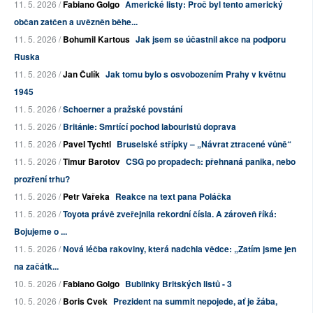
11. 5. 2026 /
Fabiano Golgo
Americké listy: Proč byl tento americký
občan zatčen a uvězněn běhe...
11. 5. 2026 /
Bohumil Kartous
Jak jsem se účastnil akce na podporu
Ruska
11. 5. 2026 /
Jan Čulík
Jak tomu bylo s osvobozením Prahy v květnu
1945
11. 5. 2026 /
Schoerner a pražské povstání
11. 5. 2026 /
Británie: Smrtící pochod labouristů doprava
11. 5. 2026 /
Pavel Tychtl
Bruselské střípky – „Návrat ztracené vůně“
11. 5. 2026 /
Timur Barotov
CSG po propadech: přehnaná panika, nebo
prozření trhu?
11. 5. 2026 /
Petr Vařeka
Reakce na text pana Poláčka
11. 5. 2026 /
Toyota právě zveřejnila rekordní čísla. A zároveň říká:
Bojujeme o ...
11. 5. 2026 /
Nová léčba rakoviny, která nadchla vědce: „Zatím jsme jen
na začátk...
10. 5. 2026 /
Fabiano Golgo
Bublinky Britských listů - 3
10. 5. 2026 /
Boris Cvek
Prezident na summit nepojede, ať je žába,