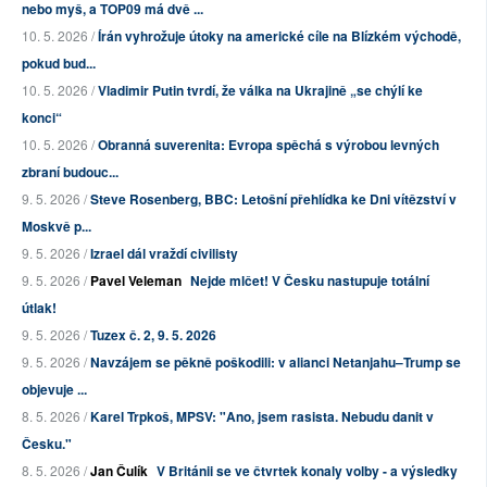
nebo myš, a TOP09 má dvě ...
10. 5. 2026 /
Írán vyhrožuje útoky na americké cíle na Blízkém východě,
pokud bud...
10. 5. 2026 /
Vladimir Putin tvrdí, že válka na Ukrajině „se chýlí ke
konci“
10. 5. 2026 /
Obranná suverenita: Evropa spěchá s výrobou levných
zbraní budouc...
9. 5. 2026 /
Steve Rosenberg, BBC: Letošní přehlídka ke Dni vítězství v
Moskvě p...
9. 5. 2026 /
Izrael dál vraždí civilisty
9. 5. 2026 /
Pavel Veleman
Nejde mlčet! V Česku nastupuje totální
útlak!
9. 5. 2026 /
Tuzex č. 2, 9. 5. 2026
9. 5. 2026 /
Navzájem se pěkně poškodili: v alianci Netanjahu–Trump se
objevuje ...
8. 5. 2026 /
Karel Trpkoš, MPSV: "Ano, jsem rasista. Nebudu danit v
Česku."
8. 5. 2026 /
Jan Čulík
V Británii se ve čtvrtek konaly volby - a výsledky