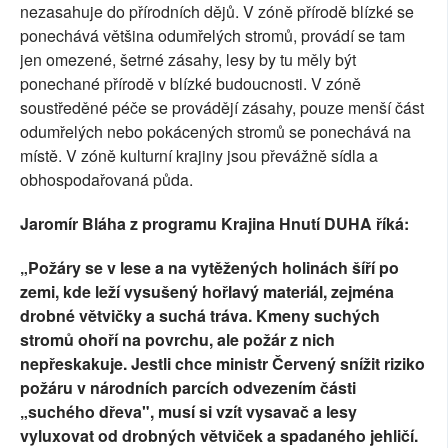
nezasahuje do přírodních dějů. V zóně přírodě blízké se
ponechává většina odumřelých stromů, provádí se tam
jen omezené, šetrné zásahy, lesy by tu měly být
ponechané přírodě v blízké budoucnosti. V zóně
soustředěné péče se provádějí zásahy, pouze menší část
odumřelých nebo pokácených stromů se ponechává na
místě. V zóně kulturní krajiny jsou převážně sídla a
obhospodařovaná půda.
Jaromír Bláha z programu Krajina Hnutí DUHA říká:
„Požáry se v lese a na vytěžených holinách šíří po
zemi, kde leží vysušený hořlavý materiál, zejména
drobné větvičky a suchá tráva. Kmeny suchých
stromů ohoří na povrchu, ale požár z nich
nepřeskakuje. Jestli chce ministr Červený snížit riziko
požáru v národních parcích odvezením části
„suchého dřeva", musí si vzít vysavač a lesy
vyluxovat od drobných větviček a spadaného jehličí.