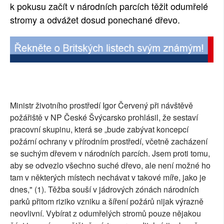
k pokusu začít v národních parcích těžit odumřelé
stromy a odvážet dosud ponechané dřevo.
Ministr životního prostředí Igor Červený při návštěvě
požářiště v NP České Švýcarsko prohlásil, že sestaví
pracovní skupinu, která se „bude zabývat koncepcí
požární ochrany v přírodním prostředí, včetně zacházení
se suchým dřevem v národních parcích. Jsem proti tomu,
aby se odvezlo všechno suché dřevo, ale není možné ho
tam v některých místech nechávat v takové míře, jako je
dnes," (1). Těžba souší v jádrových zónách národních
parků přitom riziko vzniku a šíření požárů nijak výrazně
neovlivní. Vybírat z odumřelých stromů pouze nějakou