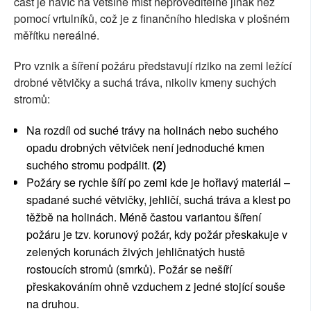
část je navíc na většině míst neproveditelné jinak než
pomocí vrtulníků, což je z finančního hlediska v plošném
měřítku nereálné.
Pro vznik a šíření požáru představují riziko na zemi ležící
drobné větvičky a suchá tráva, nikoliv kmeny suchých
stromů:
Na rozdíl od suché trávy na holinách nebo suchého
opadu drobných větviček není jednoduché kmen
suchého stromu podpálit.
(2)
Požáry se rychle šíří po zemi kde je hořlavý materiál –
spadané suché větvičky, jehličí, suchá tráva a klest po
těžbě na holinách. Méně častou variantou šíření
požáru je tzv. korunový požár, kdy požár přeskakuje v
zelených korunách živých jehličnatých hustě
rostoucích stromů (smrků). Požár se nešíří
přeskakováním ohně vzduchem z jedné stojící souše
na druhou.