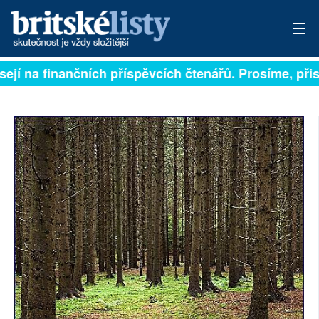
sejí na finančních příspěvcích čtenářů. Prosíme, přisp
PŘIHLÁSIT
AKTUÁLNÍ VYDÁNÍ
ARCHIV
ROZHOVORY
TÉMATA
NEJČTENĚJŠÍ ZA 7 DNÍ
AUTOŘI
PŘÍSPĚVKY NA PROVOZ