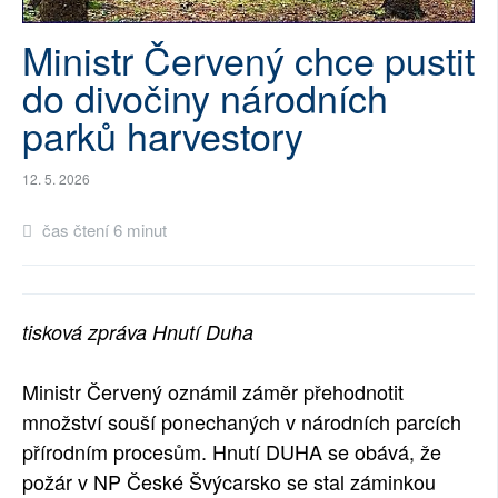
SOCIÁLNÍ SÍTĚ
Ministr Červený chce pustit
RUBRIKY
do divočiny národních
parků harvestory
PLNÁ VERZE STRÁNEK
12. 5. 2026
čas čtení 6 minut
tisková zpráva Hnutí Duha
Ministr Červený oznámil záměr přehodnotit
množství souší ponechaných v národních parcích
přírodním procesům. Hnutí DUHA se obává, že
požár v NP České Švýcarsko se stal záminkou