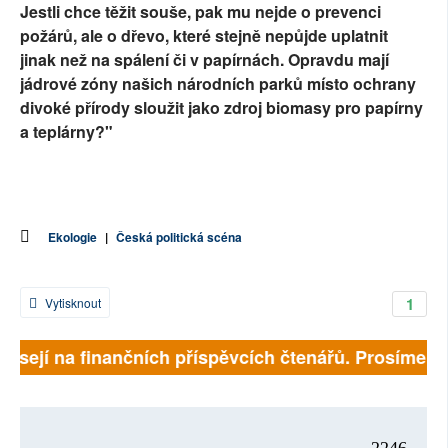
Jestli chce těžit souše, pak mu nejde o prevenci
požárů, ale o dřevo, které stejně nepůjde uplatnit
jinak než na spálení či v papírnách. Opravdu mají
jádrové zóny našich národních parků místo ochrany
divoké přírody sloužit jako zdroj biomasy pro papírny
a teplárny?"
Ekologie
|
Česká politická scéna
1
Vytisknout
visejí na finančních příspěvcích čtenářů. Prosíme, při