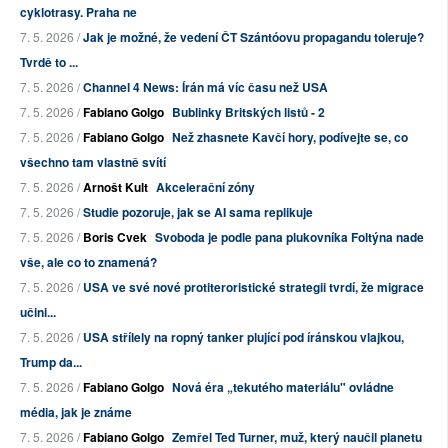
cyklotrasy. Praha ne
7. 5. 2026 /
Jak je možné, že vedení ČT Szántóovu propagandu toleruje?
Tvrdě to ...
7. 5. 2026 /
Channel 4 News: Írán má víc času než USA
7. 5. 2026 /
Fabiano Golgo
Bublinky Britských listů - 2
7. 5. 2026 /
Fabiano Golgo
Než zhasnete Kavčí hory, podívejte se, co
všechno tam vlastně svítí
7. 5. 2026 /
Arnošt Kult
Akcelerační zóny
7. 5. 2026 /
Studie pozoruje, jak se AI sama replikuje
7. 5. 2026 /
Boris Cvek
Svoboda je podle pana plukovníka Foltýna nade
vše, ale co to znamená?
7. 5. 2026 /
USA ve své nové protiteroristické strategii tvrdí, že migrace
učini...
7. 5. 2026 /
USA střílely na ropný tanker plující pod íránskou vlajkou,
Trump da...
7. 5. 2026 /
Fabiano Golgo
Nová éra „tekutého materiálu" ovládne
média, jak je známe
7. 5. 2026 /
Fabiano Golgo
Zemřel Ted Turner, muž, který naučil planetu