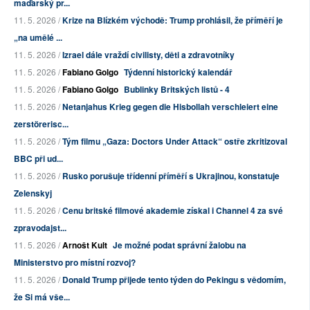
maďarský pr...
11. 5. 2026 /
Krize na Blízkém východě: Trump prohlásil, že příměří je
„na umělé ...
11. 5. 2026 /
Izrael dále vraždí civilisty, děti a zdravotníky
11. 5. 2026 /
Fabiano Golgo
Týdenní historický kalendář
11. 5. 2026 /
Fabiano Golgo
Bublinky Britských listů - 4
11. 5. 2026 /
Netanjahus Krieg gegen die Hisbollah verschleiert eine
zerstörerisc...
11. 5. 2026 /
Tým filmu „Gaza: Doctors Under Attack“ ostře zkritizoval
BBC při ud...
11. 5. 2026 /
Rusko porušuje třídenní příměří s Ukrajinou, konstatuje
Zelenskyj
11. 5. 2026 /
Cenu britské filmové akademie získal i Channel 4 za své
zpravodajst...
11. 5. 2026 /
Arnošt Kult
Je možné podat správní žalobu na
Ministerstvo pro místní rozvoj?
11. 5. 2026 /
Donald Trump přijede tento týden do Pekingu s vědomím,
že Si má vše...