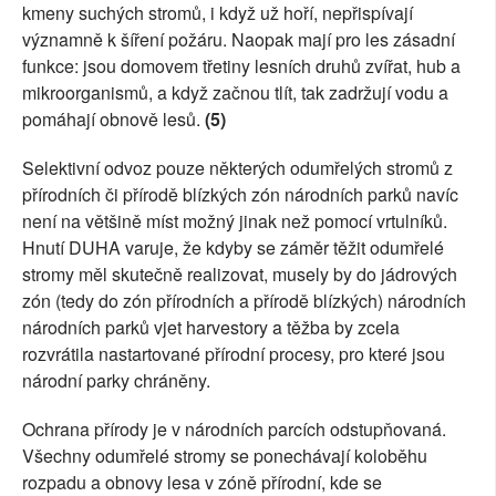
kmeny suchých stromů, i když už hoří, nepřispívají
významně k šíření požáru. Naopak mají pro les zásadní
funkce: jsou domovem třetiny lesních druhů zvířat, hub a
mikroorganismů, a když začnou tlít, tak zadržují vodu a
pomáhají obnově lesů.
(5)
Selektivní odvoz pouze některých odumřelých stromů z
přírodních či přírodě blízkých zón národních parků navíc
není na většině míst možný jinak než pomocí vrtulníků.
Hnutí DUHA varuje, že kdyby se záměr těžit odumřelé
stromy měl skutečně realizovat, musely by do jádrových
zón (tedy do zón přírodních a přírodě blízkých) národních
národních parků vjet harvestory a těžba by zcela
rozvrátila nastartované přírodní procesy, pro které jsou
národní parky chráněny.
Ochrana přírody je v národních parcích odstupňovaná.
Všechny odumřelé stromy se ponechávají koloběhu
rozpadu a obnovy lesa v zóně přírodní, kde se