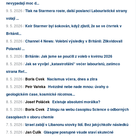
nevypadají moc d...
9. 5. 2026 /
Tlak na Starmera roste, další poslanci Labouristické strany
volají ...
9. 5. 2026 /
Keir Starmer byl šokován, když zjistil, že se ve čtvrtek v
Británii...
8. 5. 2026 /
Channel 4 News: Volební výsledky v Británii: Zlikvidovali
Polanski ...
8. 5. 2026 /
Británie: Jak jsme se poučili z voleb v květnu 2026
8. 5. 2026 /
Jak se vyvíjel „katastrofální“ večer labouristů, zatímco
strana Ref...
8. 5. 2026 /
Boris Cvek
Nacismus včera, dnes a zítra
8. 5. 2026 /
Petr Vařeka
Hvězdné nebe nade mnou: úvahy o
geologickém čase, kosmické nicotnos...
8. 5. 2026 /
Josef Poláček
Existuje absolutní morálka?
8. 5. 2026 /
Boris Cvek
Z blogu na webu časopisu Science o odborných
časopisech v oboru chemie
7. 5. 2026 /
Izrael zabíjí v Libanonu stovky lidí. Bez jakýchkoliv následků
7. 5. 2026 /
Jan Čulík
Glasgow postupně všude staví skutečné