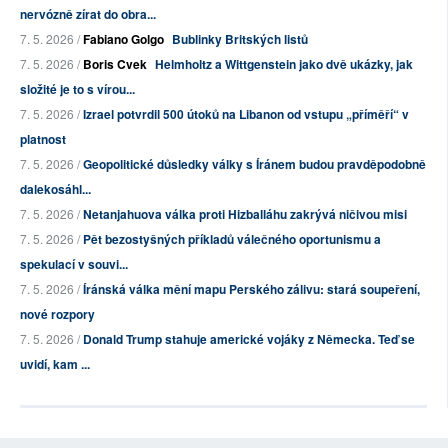
nervózně zírat do obra...
7. 5. 2026 /
Fabiano Golgo
Bublinky Britských listů
7. 5. 2026 /
Boris Cvek
Helmholtz a Wittgenstein jako dvě ukázky, jak
složité je to s vírou...
7. 5. 2026 /
Izrael potvrdil 500 útoků na Libanon od vstupu „příměří“ v
platnost
7. 5. 2026 /
Geopolitické důsledky války s Íránem budou pravděpodobně
dalekosáhl...
7. 5. 2026 /
Netanjahuova válka proti Hizballáhu zakrývá ničivou misi
7. 5. 2026 /
Pět bezostyšných příkladů válečného oportunismu a
spekulací v souvi...
7. 5. 2026 /
Íránská válka mění mapu Perského zálivu: stará soupeření,
nové rozpory
7. 5. 2026 /
Donald Trump stahuje americké vojáky z Německa. Teď se
uvidí, kam ...