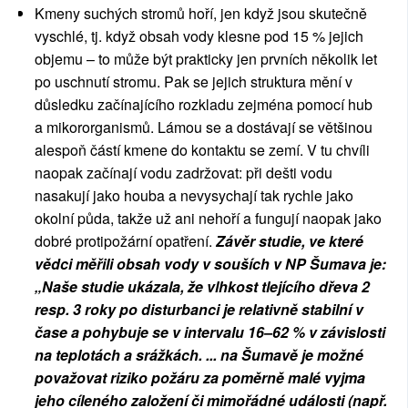
Kmeny suchých stromů hoří, jen když jsou skutečně
vyschlé, tj. když obsah vody klesne pod 15 % jejich
objemu – to může být prakticky jen prvních několik let
po uschnutí stromu. Pak se jejich struktura mění v
důsledku začínajícího rozkladu zejména pomocí hub
a mikororganismů. Lámou se a dostávají se většinou
alespoň částí kmene do kontaktu se zemí. V tu chvíli
naopak začínají vodu zadržovat: při dešti vodu
nasakují jako houba a nevysychají tak rychle jako
okolní půda, takže už ani nehoří a fungují naopak jako
dobré protipožární opatření.
Závěr studie, ve které
vědci měřili obsah vody v souších v NP Šumava je:
„Naše studie ukázala, že vlhkost tlejícího dřeva 2
resp. 3 roky po disturbanci je relativně stabilní v
čase a pohybuje se v intervalu 16–62 % v závislosti
na teplotách a srážkách. ...
na
Šumavě je možné
považovat riziko požáru za poměrně malé vyjma
jeho cíleného založení či mimořádné události (např.