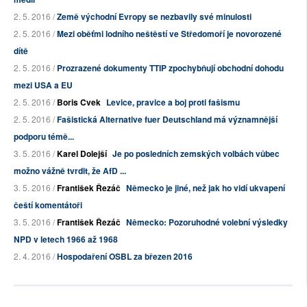
2. 5. 2016 /
Země východní Evropy se nezbavily své minulosti
2. 5. 2016 /
Mezi oběťmi lodního neštěstí ve Středomoří je novorozené
dítě
2. 5. 2016 /
Prozrazené dokumenty TTIP zpochybňují obchodní dohodu
mezi USA a EU
2. 5. 2016 /
Boris Cvek
Levice, pravice a boj proti fašismu
2. 5. 2016 /
Fašistická Alternative fuer Deutschland má významnější
podporu témě...
3. 5. 2016 /
Karel Dolejší
Je po posledních zemských volbách vůbec
možno vážně tvrdit, že AfD ...
3. 5. 2016 /
František Řezáč
Německo je jiné, než jak ho vidí ukvapení
čeští komentátoři
3. 5. 2016 /
František Řezáč
Německo: Pozoruhodné volební výsledky
NPD v letech 1966 až 1968
2. 4. 2016 /
Hospodaření OSBL za březen 2016