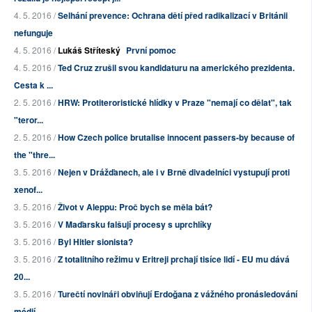
4. 5. 2016 /
Selhání prevence: Ochrana dětí před radikalizací v Británii
nefunguje
4. 5. 2016 /
Lukáš Stříteský
První pomoc
4. 5. 2016 /
Ted Cruz zrušil svou kandidaturu na amerického prezidenta.
Cesta k ...
2. 5. 2016 /
HRW: Protiteroristické hlídky v Praze "nemají co dělat", tak
"teror...
2. 5. 2016 /
How Czech police brutalise innocent passers-by because of
the "thre...
3. 5. 2016 /
Nejen v Drážďanech, ale i v Brně divadelníci vystupují proti
xenof...
3. 5. 2016 /
Život v Aleppu: Proč bych se měla bát?
3. 5. 2016 /
V Maďarsku falšují procesy s uprchlíky
3. 5. 2016 /
Byl Hitler sionista?
3. 5. 2016 /
Z totalitního režimu v Eritreji prchají tisíce lidí - EU mu dává
20...
3. 5. 2016 /
Turečtí novináři obviňují Erdoğana z vážného pronásledování
médií