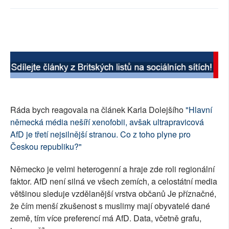
SOCIÁLNÍ SÍTĚ
RUBRIKY
PLNÁ VERZE STRÁNEK
Ráda bych reagovala na článek Karla Dolejšího
"Hlavní
německá média nešíří xenofobii, avšak ultrapravicová
AfD je třetí nejsilnější stranou. Co z toho plyne pro
Českou republiku?"
Německo je velmi heterogenní a hraje zde roli regionální
faktor. AfD není silná ve všech zemích, a celostátní media
většinou sleduje vzdělanější vrstva občanů Je příznačné,
že čím menší zkušenost s muslimy mají obyvatelé dané
země, tím více preferencí má AfD. Data, včetně grafu,