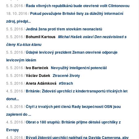
5. 5. 2016 /
Řada vlivných republikánů bude otevřeně volit Clintonovou
18. 10. 2016 /
Pokud považujete Britské listy za důležitý informační
zdroj, předpl...
5. 5. 2016 /
Jediná žena proti třem stovkám neonacistů
5. 5. 2016 /
Bohumil Kartous
Michal Hašek oslaví Den nezávislosti s
členy Ku-klux-klanu
5. 5. 2016 /
Údajně levicový prezident Zeman otevřeně odporuje
levicovým ideám
5. 5. 2016 /
Ivo Barteček
Nevyužitý inteligenční potenciál
5. 5. 2016 /
Václav Dušek
Ztracené životy
5. 5. 2016 /
Aneta Adámková
#Strach
4. 5. 2016 /
Británie: Židovští uprchlíci z kindertransportů třicátých let
donut...
4. 5. 2016 /
Čtyři z trvalých pěti členů Rady bezpečnosti OSN jsou
zapleteni do ...
4. 5. 2016 /
Obrat o 180 stupňů: Británie přijme dětské uprchlíky z
Evropy
4. 5. 2016 /
Bývalí židovští uprchlíci naléhají na Davida Camerona, aby