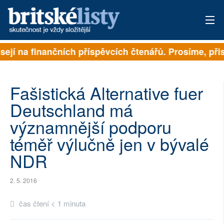
isejí na finančních příspěvcích čtenářů. Prosíme, přis
PŘIHLÁSIT
AKTUÁLNÍ VYDÁNÍ
Fašistická Alternative fuer
ARCHIV
Deutschland má
významnější podporu
ROZHOVORY
téměř výlučně jen v bývalé
TÉMATA
NDR
NEJČTENĚJŠÍ ZA 7 DNÍ
2. 5. 2016
AUTOŘI
čas čtení < 1 minuta
PŘÍSPĚVKY NA PROVOZ