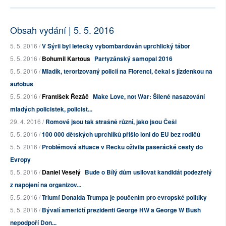
Obsah vydání | 5. 5. 2016
5. 5. 2016 /
V Sýrii byl letecky vybombardován uprchlický tábor
5. 5. 2016 /
Bohumil Kartous
Partyzánský samopal 2016
5. 5. 2016 /
Mladík, terorizovaný policií na Florenci, čekal s jízdenkou na
autobus
5. 5. 2016 /
František Řezáč
Make Love, not War: Šílené nasazování
mladých policistek, policist...
29. 4. 2016 /
Romové jsou tak strašně různí, jako jsou Češi
5. 5. 2016 /
100 000 dětských uprchlíků přišlo loni do EU bez rodičů
5. 5. 2016 /
Problémová situace v Řecku oživila pašerácké cesty do
Evropy
5. 5. 2016 /
Daniel Veselý
Bude o Bílý dům usilovat kandidát podezřelý
z napojení na organizov...
5. 5. 2016 /
Triumf Donalda Trumpa je poučením pro evropské politiky
5. 5. 2016 /
Bývalí američtí prezidenti George HW a George W Bush
nepodpoří Don...