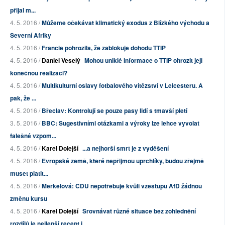
přijal m...
4. 5. 2016 /
Můžeme očekávat klimatický exodus z Blízkého východu a
Severní Afriky
4. 5. 2016 /
Francie pohrozila, že zablokuje dohodu TTIP
4. 5. 2016 /
Daniel Veselý
Mohou uniklé informace o TTIP ohrozit její
konečnou realizaci?
4. 5. 2016 /
Multikulturní oslavy fotbalového vítězství v Leicesteru. A
pak, že ...
4. 5. 2016 /
Břeclav: Kontrolují se pouze pasy lidí s tmavší pletí
3. 5. 2016 /
BBC: Sugestivními otázkami a výroky lze lehce vyvolat
falešné vzpom...
4. 5. 2016 /
Karel Dolejší
...a nejhorší smrt je z vyděšení
4. 5. 2016 /
Evropské země, které nepřijmou uprchlíky, budou zřejmě
muset platit...
4. 5. 2016 /
Merkelová: CDU nepotřebuje kvůli vzestupu AfD žádnou
změnu kursu
4. 5. 2016 /
Karel Dolejší
Srovnávat různé situace bez zohlednění
rozdílů je nejlepší recept j...