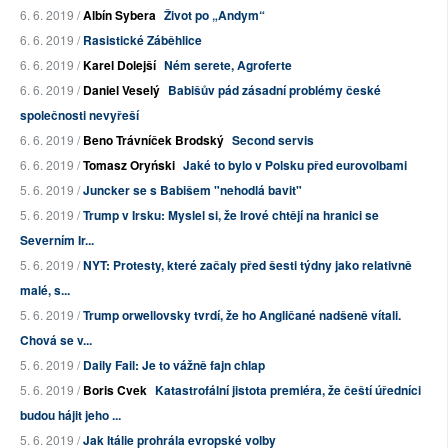
6. 6. 2019 /
Albín Sybera
Život po „Andym“
6. 6. 2019 /
Rasistické Záběhlice
6. 6. 2019 /
Karel Dolejší
Ném serete, Agroferte
6. 6. 2019 /
Daniel Veselý
Babišův pád zásadní problémy české
společnosti nevyřeší
6. 6. 2019 /
Beno Trávníček Brodský
Second servis
6. 6. 2019 /
Tomasz Oryński
Jaké to bylo v Polsku před eurovolbami
5. 6. 2019 /
Juncker se s Babišem "nehodlá bavit"
5. 6. 2019 /
Trump v Irsku: Myslel si, že Irové chtějí na hranici se
Severním Ir...
5. 6. 2019 /
NYT: Protesty, které začaly před šesti týdny jako relativně
malé, s...
5. 6. 2019 /
Trump orwellovsky tvrdí, že ho Angličané nadšeně vítali.
Chová se v...
5. 6. 2019 /
Daily Fail: Je to vážně fajn chlap
5. 6. 2019 /
Boris Cvek
Katastrofální jistota premiéra, že čeští úředníci
budou hájit jeho ...
5. 6. 2019 /
Jak Itálie prohrála evropské volby