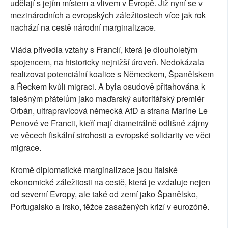
udělají s jejím místem a vlivem v Evropě. Již nyní se v
mezinárodních a evropských záležitostech více jak rok
nachází na cestě národní marginalizace.
Vláda přivedla vztahy s Francií, která je dlouholetým
spojencem, na historicky nejnižší úroveň. Nedokázala
realizovat potenciální koalice s Německem, Španělskem
a Řeckem kvůli migraci. A byla osudově přitahována k
falešným přátelům jako maďarský autoritářský premiér
Orbán, ultrapravicová německá AfD a strana Marine Le
Penové ve Francii, kteří mají diametrálně odlišné zájmy
ve věcech fiskální strohosti a evropské solidarity ve věci
migrace.
Kromě diplomatické marginalizace jsou italské
ekonomické záležitosti na cestě, která je vzdaluje nejen
od severní Evropy, ale také od zemí jako Španělsko,
Portugalsko a Irsko, těžce zasažených krizí v eurozóně.