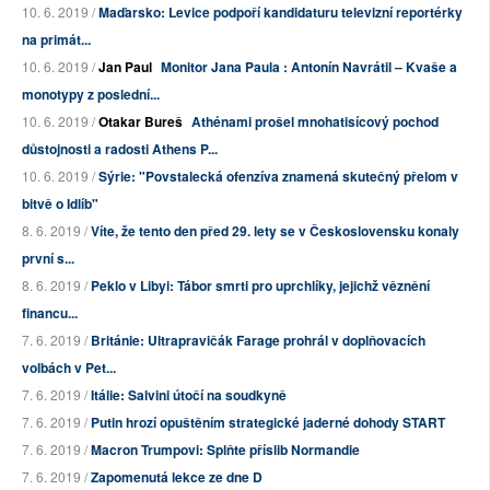
10. 6. 2019 /
Maďarsko: Levice podpoří kandidaturu televizní reportérky
na primát...
10. 6. 2019 /
Jan Paul
Monitor Jana Paula : Antonín Navrátil – Kvaše a
monotypy z poslední...
10. 6. 2019 /
Otakar Bureš
Athénami prošel mnohatisícový pochod
důstojnosti a radosti Athens P...
10. 6. 2019 /
Sýrie: "Povstalecká ofenzíva znamená skutečný přelom v
bitvě o Idlíb"
8. 6. 2019 /
Víte, že tento den před 29. lety se v Československu konaly
první s...
8. 6. 2019 /
Peklo v Libyi: Tábor smrti pro uprchlíky, jejichž věznění
financu...
7. 6. 2019 /
Británie: Ultrapravičák Farage prohrál v doplňovacích
volbách v Pet...
7. 6. 2019 /
Itálie: Salvini útočí na soudkyně
7. 6. 2019 /
Putin hrozí opuštěním strategické jaderné dohody START
7. 6. 2019 /
Macron Trumpovi: Splňte příslib Normandie
7. 6. 2019 /
Zapomenutá lekce ze dne D