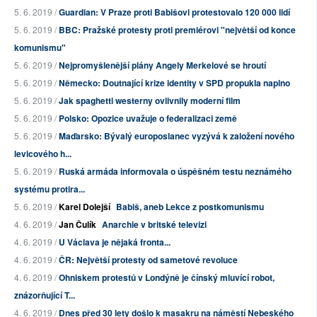
5. 6. 2019 /
Guardian: V Praze proti Babišovi protestovalo 120 000 lidí
5. 6. 2019 /
BBC: Pražské protesty proti premiérovi "největší od konce
komunismu"
5. 6. 2019 /
Nejpromyšlenější plány Angely Merkelové se hroutí
5. 6. 2019 /
Německo: Doutnající krize identity v SPD propukla naplno
5. 6. 2019 /
Jak spaghetti westerny ovlivnily moderní film
5. 6. 2019 /
Polsko: Opozice uvažuje o federalizaci země
5. 6. 2019 /
Maďarsko: Bývalý europoslanec vyzývá k založení nového
levicového h...
5. 6. 2019 /
Ruská armáda informovala o úspěšném testu neznámého
systému protira...
5. 6. 2019 /
Karel Dolejší
Babiš, aneb Lekce z postkomunismu
4. 6. 2019 /
Jan Čulík
Anarchie v britské televizi
4. 6. 2019 /
U Václava je nějaká fronta...
4. 6. 2019 /
ČR: Největší protesty od sametové revoluce
4. 6. 2019 /
Ohniskem protestů v Londýně je čínský mluvící robot,
znázorňující T...
4. 6. 2019 /
Dnes před 30 lety došlo k masakru na náměstí Nebeského