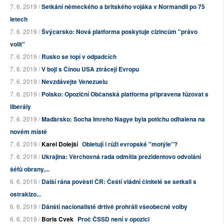
7. 6. 2019 /
Setkání německého a britského vojáka v Normandii po 75
letech
7. 6. 2019 /
Švýcarsko: Nová platforma poskytuje cizincům "právo
volit"
7. 6. 2019 /
Rusko se topí v odpadcích
7. 6. 2019 /
V boji s Čínou USA ztrácejí Evropu
7. 6. 2019 /
Nevzdávejte Venezuelu
7. 6. 2019 /
Polsko: Opoziční Občanská platforma připravena fúzovat s
liberály
7. 6. 2019 /
Maďarsko: Socha Imreho Nagye byla potichu odhalena na
novém místě
7. 6. 2019 /
Karel Dolejší
Obletují i růži evropské "motýle"?
7. 6. 2019 /
Ukrajina: Věrchovná rada odmítla prezidentovo odvolání
šéfů obrany,...
6. 6. 2019 /
Další rána pověsti ČR: Čeští vládní činitelé se setkali s
ostrakizo...
6. 6. 2019 /
Dánští nacionalisté drtivě prohráli všeobecné volby
6. 6. 2019 /
Boris Cvek
Proč ČSSD není v opozici