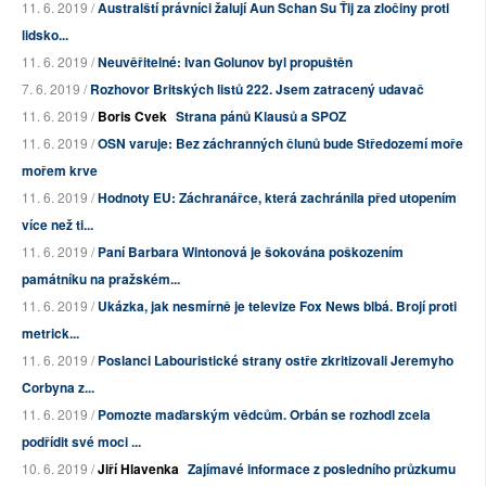
11. 6. 2019 /
Australští právníci žalují Aun Schan Su Ťij za zločiny proti
lidsko...
11. 6. 2019 /
Neuvěřitelné: Ivan Golunov byl propuštěn
7. 6. 2019 /
Rozhovor Britských listů 222. Jsem zatracený udavač
11. 6. 2019 /
Boris Cvek
Strana pánů Klausů a SPOZ
11. 6. 2019 /
OSN varuje: Bez záchranných člunů bude Středozemí moře
mořem krve
11. 6. 2019 /
Hodnoty EU: Záchranářce, která zachránila před utopením
více než ti...
11. 6. 2019 /
Paní Barbara Wintonová je šokována poškozením
památníku na pražském...
11. 6. 2019 /
Ukázka, jak nesmírně je televize Fox News blbá. Brojí proti
metrick...
11. 6. 2019 /
Poslanci Labouristické strany ostře zkritizovali Jeremyho
Corbyna z...
11. 6. 2019 /
Pomozte maďarským vědcům. Orbán se rozhodl zcela
podřídit své moci ...
10. 6. 2019 /
Jiří Hlavenka
Zajímavé informace z posledního průzkumu