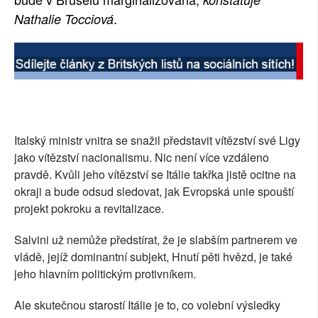
.
Nathalie Tocciová
SOCIÁLNÍ SÍTĚ
RUBRIKY
PLNÁ VERZE STRÁNEK
Italský ministr vnitra se snažil představit vítězství své Ligy
jako vítězství nacionalismu. Nic není více vzdáleno
pravdě. Kvůli jeho vítězství se Itálie takřka jistě ocitne na
okraji a bude odsud sledovat, jak Evropská unie spouští
projekt pokroku a revitalizace.
Salvini už nemůže předstírat, že je slabším partnerem ve
vládě, jejíž dominantní subjekt, Hnutí pěti hvězd, je také
jeho hlavním politickým protivníkem.
Ale skutečnou starostí Itálie je to, co volební výsledky