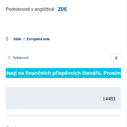
Podrobnosti v angličtině:
ZDE
Itálie
|
Evropská unie
0
Vytisknout
závisejí na finančních příspěvcích čtenářů. Prosíme, p
14483