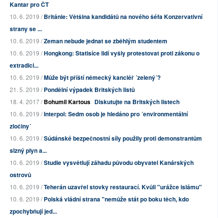
Kantar pro ČT
10. 6. 2019 /
Británie: Většina kandidátů na nového šéfa Konzervativní
strany se ...
10. 6. 2019 /
Zeman nebude jednat se zběhlým studentem
10. 6. 2019 /
Hongkong: Statisíce lidí vyšly protestovat proti zákonu o
extradici...
10. 6. 2019 /
Může být příští německý kancléř ´zelený´?
21. 5. 2019 /
Pondělní výpadek Britských listů
18. 4. 2017 /
Bohumil Kartous
Diskutujte na Britských listech
10. 6. 2019 /
Interpol: Sedm osob je hledáno pro ´environmentální
zločiny´
10. 6. 2019 /
Súdánské bezpečnostní síly použily proti demonstrantům
slzný plyn a...
10. 6. 2019 /
Studie vysvětlují záhadu původu obyvatel Kanárských
ostrovů
10. 6. 2019 /
Teherán uzavřel stovky restaurací. Kvůli "urážce islámu"
10. 6. 2019 /
Polská vládní strana "nemůže stát po boku těch, kdo
zpochybňují jed...