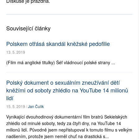
Diskuse je prázdná.
Související články
Polskem otřásá skandál kněžské pedofilie
13. 5. 2019
(Film má anglické titulky) Šéf vládnoucí polské strany ...
Polský dokument o sexuálním zneužívání dětí
kněžími od soboty zhlédlo na YouTube 14 milionů
lidí
15. 5. 2019 /
Jan Čulík
Vynikající dvouhodinový dokumentární film bratrů Sekielských
zhlédlo od minulé soboty, tedy za čtyři dny, na YouTube 14
milionů lidí. Původně jsem nepřistupoval k tomuto filmu s velkým
nadšením, protože jsem neměl chuť na drastická s...