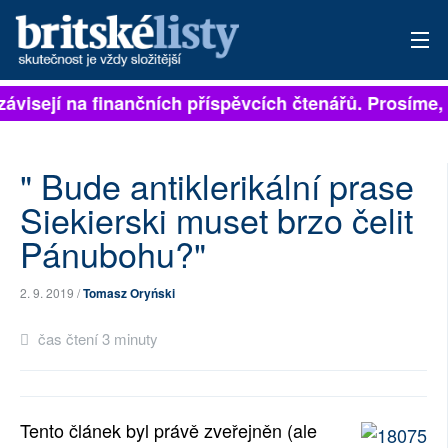
závisejí na finančních příspěvcích čtenářů. Prosíme, p
PŘIHLÁSIT
AKTUÁLNÍ VYDÁNÍ
" Bude antiklerikální prase
ARCHIV
Siekierski muset brzo čelit
Pánubohu?"
ROZHOVORY
TÉMATA
2. 9. 2019 /
Tomasz Oryński
NEJČTENĚJŠÍ ZA 7 DNÍ
čas čtení 3 minuty
AUTOŘI
PŘÍSPĚVKY NA PROVOZ
Tento článek byl právě zveřejněn (ale