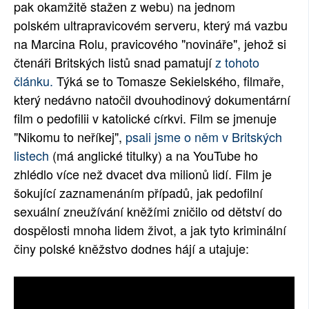
pak okamžitě stažen z webu) na jednom
SOCIÁLNÍ SÍTĚ
polském ultrapravicovém serveru, který má vazbu
na Marcina Rolu, pravicového "novináře", jehož si
RUBRIKY
čtenáři Britských listů snad pamatují
z tohoto
článku.
Týká se to Tomasze Sekielského, filmaře,
PLNÁ VERZE STRÁNEK
který nedávno natočil dvouhodinový dokumentární
film o pedofilii v katolické církvi. Film se jmenuje
"Nikomu to neříkej",
psali jsme o něm v Britských
listech
(má anglické titulky) a na YouTube ho
zhlédlo více než dvacet dva milionů lidí. Film je
šokující zaznamenáním případů, jak pedofilní
sexuální zneužívání kněžími zničilo od dětství do
dospělosti mnoha lidem život, a jak tyto kriminální
činy polské kněžstvo dodnes hájí a utajuje: