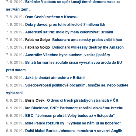
7. 9. 2019 /
Británie: V sobotu se opět konají četné demonstrace za
setrvání zem...
7. 9. 2019 /
Osm Čechů zatčeno v Kosovu
7. 9. 2019 /
Dobrý důvod, proč tohle zhlédlo 6,7 milionů lidí
7. 9. 2019 /
Americký satirik: Indie by měla kolonizovat Británii
7. 9. 2019 /
Fabiano Golgo
Bolsonaro amazonský prales zničí lehce
7. 9. 2019 /
Fabiano Golgo
Bolsonaro will easily destroy the Amazon
7. 9. 2019 /
Austrálie: Všechno hyne suchem, vznikají požáry
7. 9. 2019 /
Britští farmáři se zoufale snaží vyvézt svou úrodu do EU
před datem...
7. 9. 2019 /
Jaká je dnešní atmosféra v Británii
6. 9. 2019 /
Středoevropští politikové občanům: Množte se, nebo budete
vyhlazeni
6. 9. 2019 /
Boris Cvek
O dvou či třech pirátských stranách v ČR
6. 9. 2019 /
Ian Blackford, SNP: Parlament zabránil divokému brexitu
6. 9. 2019 /
BBC: "Johnson prohrál. Volby budou až v listopadu"
6. 9. 2019 /
Mike Pence rozzuřil Iry: "Vydělal se nám tu na koberec"
6. 9. 2019 /
Další blábol Borise Johnsona, tentokrát v severní Anglii: