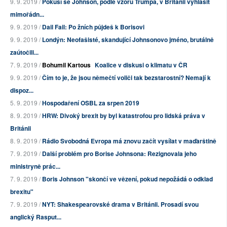
9. 9. 2019 /
Pokusí se Johnson, podle vzoru Trumpa, v Británii vyhlásit
mimořádn...
9. 9. 2019 /
Dail Fail: Po žních půjdeš k Borisovi
9. 9. 2019 /
Londýn: Neofašisté, skandující Johnsonovo jméno, brutálně
zaútočili...
7. 9. 2019 /
Bohumil Kartous
Koalice v diskusi o klimatu v ČR
9. 9. 2019 /
Čím to je, že jsou němečtí voliči tak bezstarostní? Nemají k
dispoz...
5. 9. 2019 /
Hospodaření OSBL za srpen 2019
8. 9. 2019 /
HRW: Divoký brexit by byl katastrofou pro lidská práva v
Británii
8. 9. 2019 /
Rádio Svobodná Evropa má znovu začít vysílat v maďarštině
7. 9. 2019 /
Další problém pro Borise Johnsona: Rezignovala jeho
ministryně prác...
7. 9. 2019 /
Boris Johnson "skončí ve vězení, pokud nepožádá o odklad
brexitu"
7. 9. 2019 /
NYT: Shakespearovské drama v Británii. Prosadí svou
anglický Rasput...