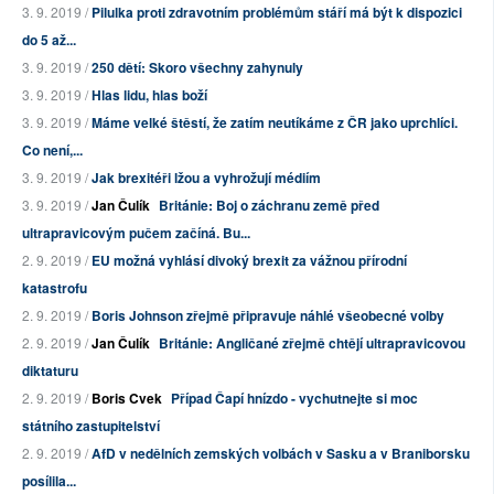
3. 9. 2019 /
Pilulka proti zdravotním problémům stáří má být k dispozici
do 5 až...
3. 9. 2019 /
250 dětí: Skoro všechny zahynuly
3. 9. 2019 /
Hlas lidu, hlas boží
3. 9. 2019 /
Máme velké štěstí, že zatím neutíkáme z ČR jako uprchlíci.
Co není,...
3. 9. 2019 /
Jak brexitéři lžou a vyhrožují médiím
3. 9. 2019 /
Jan Čulík
Británie: Boj o záchranu země před
ultrapravicovým pučem začíná. Bu...
2. 9. 2019 /
EU možná vyhlásí divoký brexit za vážnou přírodní
katastrofu
2. 9. 2019 /
Boris Johnson zřejmě připravuje náhlé všeobecné volby
2. 9. 2019 /
Jan Čulík
Británie: Angličané zřejmě chtějí ultrapravicovou
diktaturu
2. 9. 2019 /
Boris Cvek
Případ Čapí hnízdo - vychutnejte si moc
státního zastupitelství
2. 9. 2019 /
AfD v nedělních zemských volbách v Sasku a v Braniborsku
posílila...