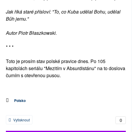
Jak říká staré přísloví: "To, co Kuba udělal Bohu, udělal
Bůh jemu."
Autor Piotr Błaszkowski.
* * *
Toto je prosím stav polské pravice dnes. Po 105
kapitolách seriálu "Mezitím v Absurdistánu" na to doslova
čumím s otevřenou pusou.
Polsko
0
Vytisknout