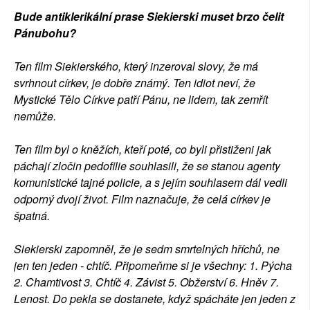
Bude antiklerikální prase Siekierski muset brzo čelit
Pánubohu?
Ten film Siekierského, který inzeroval slovy, že má
svrhnout církev, je dobře známý. Ten idiot neví, že
Mystické Tělo Církve patří Pánu, ne lidem, tak zemřít
nemůže.
Ten film byl o kněžích, kteří poté, co byli přistiženi jak
páchají zločin pedofilie souhlasili, že se stanou agenty
komunistické tajné policie, a s jejím souhlasem dál vedli
odporný dvojí život. Film naznačuje, že celá církev je
špatná.
Siekierski zapomněl, že je sedm smrtelných hříchů, ne
jen ten jeden - chtíč. Připomeňme si je všechny: 1. Pýcha
2. Chamtivost 3. Chtíč 4. Závist 5. Obžerství 6. Hněv 7.
Lenost. Do pekla se dostanete, když spácháte jen jeden z