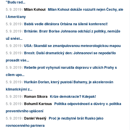
"Budu rad...
5. 9. 2019 /
Milan Kohout
Milan Kohout dokáže rozzuřit nejen Čechy, ale
i Američany
5. 9. 2019 /
Babiš vedle diktátora Orbána na šílené konferenci!
5. 9. 2019 /
Británie: Bratr Borise Johnsona odchází z politiky, nemůže
už snést...
5. 9. 2019 /
USA: Skandál se zmanipulovanou meteorologickou mapou
5. 9. 2019 /
Brexit: Další dramatický den: Johnsonovi se nepodařilo
prosadit vše...
5. 9. 2019 /
Rebelie proti vyhynutí narušila dopravu v ulicích Prahy s
cílem upo...
5. 9. 2019 /
Hurikán Dorian, který pustoší Bahamy, je akcelerován
klimatickými z...
5. 9. 2019 /
Roman Sikora
Krize demokracie? Kdepak!
5. 9. 2019 /
Bohumil Kartous
Politika odpovědnosti a důvěry v. politika
preventivního uplácení
5. 9. 2019 /
Daniel Veselý
Proč je nezbytné brát Rusko jako
rovnocenného partnera