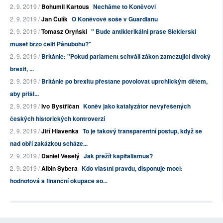
2. 9. 2019 /
Bohumil Kartous
Necháme to Koněvovi
2. 9. 2019 /
Jan Čulík
O Koněvově soše v Guardianu
2. 9. 2019 /
Tomasz Oryński
" Bude antiklerikální prase Siekierski
muset brzo čelit Pánubohu?"
2. 9. 2019 /
Británie: "Pokud parlament schválí zákon zamezující divoký
brexit, ...
2. 9. 2019 /
Británie po brexitu přestane povolovat uprchlickým dětem,
aby přišl...
2. 9. 2019 /
Ivo Bystřičan
Koněv jako katalyzátor nevyřešených
českých historických kontroverzí
2. 9. 2019 /
Jiří Hlavenka
To je takový transparentní postup, když se
nad obří zakázkou scháze...
2. 9. 2019 /
Daniel Veselý
Jak přežít kapitalismus?
2. 9. 2019 /
Albín Sybera
Kdo vlastní pravdu, disponuje mocí:
hodnotová a finanční okupace so...