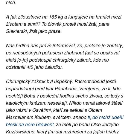
nich.
A jak ztloustnete na 185 kg a fungujete na hranici mezi
životem a smrtí? To člověk prostě musí žrát, pane
Siekierski, žrát jako prase.
Náš hrdina nás právě informoval, že, protože je zoufalý,
po neúspěšných pokusech zhubnout (asi se opakoval
efekt jo-jo) podstoupil chirurgický zákrok, kde mu
odstranili 4/5 jeho žaludku.
Chirurgický zákrok byl úspěšný. Pacient dosud ještě
nepředstoupí před tvář Pánaboha. Varujeme, že ti, kdo
nechtějí Boha v poslední hodinu svého života, se tedy s
katolickým knězem nesetkají. Nikdo nemá takové štěstí
jako vězni v Osvětimi, kteří se setkali s Otcem
Maxmilanem Kolbem, světcem, anebo
ti, do nichž udeřil
blesk na hoře Giewont
, že měli po bohu Otce Jerzyho
Kozłowského, který jim dal rozhřešení za jejich hříchy.