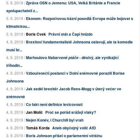
5. 9. 2019 /
Zpráva OSN o Jemenu: USA, Velká Británie a Francie
spolupachateli z...
5. 9. 2019 /
Ekonom: Rozpočtovou kázní posedlá Evropa může bojovat s
klimatickou...
5. 9. 2019 /
Boris Cvek
Právní stát a Čapí hnízdo
4. 9. 2019 /
Brexitoví fundamentalisté Johnsona oslavují, ale ta komedie
musí br...
4. 9. 2019 /
Marhoulovo
- děsivý, ale vynikající
Nabarvené ptáče
tříhodin...
4. 9. 2019 /
Vzbouřenečtí poslanci v Dolní sněmovně porazili Borise
Johnsona
4. 9. 2019 /
Jak seděl brexitér Jacob Rees-Mogg v úterý večer ve
sněmovně
4. 9. 2019 /
Co fakt není definice levicovosti
4. 9. 2019 /
Jan Molič
Proč se pořád srážejí vlaky?
4. 9. 2019 /
Nejen Koněv, i Churchill byl vrah
4. 9. 2019 /
Tomáš Korda
Aneb obyčejný volič AfD
3. 9. 2019 /
Boris Johnson přišel o parlamentní většinu