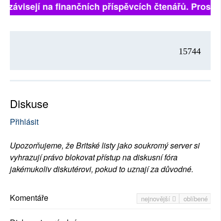
ě závisejí na finančních příspěvcích čtenářů. Prosíme,
15744
Diskuse
Přihlásit
Upozorňujeme, že Britské listy jako soukromý server si
vyhrazují právo blokovat přístup na diskusní fóra
jakémukoliv diskutérovi, pokud to uznají za důvodné.
Komentáře
nejnovější
oblíbené