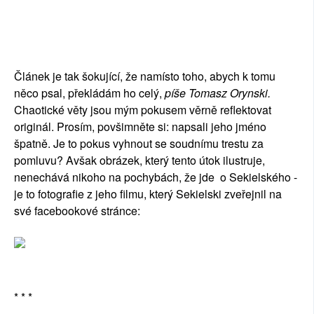
Článek je tak šokující, že namísto toho, abych k tomu
něco psal, překládám ho celý,
píše Tomasz Orynski.
Chaotické věty jsou mým pokusem věrně reflektovat
originál. Prosím, povšimněte si: napsali jeho jméno
špatně. Je to pokus vyhnout se soudnímu trestu za
pomluvu? Avšak obrázek, který tento útok ilustruje,
nenechává nikoho na pochybách, že jde o Sekielského -
je to fotografie z jeho filmu, který Sekielski zveřejnil na
své facebookové stránce:
* * *