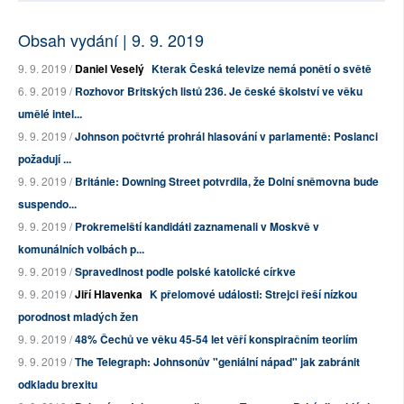
Obsah vydání | 9. 9. 2019
9. 9. 2019 /
Daniel Veselý
Kterak Česká televize nemá ponětí o světě
6. 9. 2019 /
Rozhovor Britských listů 236. Je české školství ve věku
umělé intel...
9. 9. 2019 /
Johnson počtvrté prohrál hlasování v parlamentě: Poslanci
požadují ...
9. 9. 2019 /
Británie: Downing Street potvrdila, že Dolní sněmovna bude
suspendo...
9. 9. 2019 /
Prokremelští kandidáti zaznamenali v Moskvě v
komunálních volbách p...
9. 9. 2019 /
Spravedlnost podle polské katolické církve
9. 9. 2019 /
Jiří Hlavenka
K přelomové události: Strejci řeší nízkou
porodnost mladých žen
9. 9. 2019 /
48% Čechů ve věku 45-54 let věří konspiračním teoriím
9. 9. 2019 /
The Telegraph: Johnsonův "geniální nápad" jak zabránit
odkladu brexitu