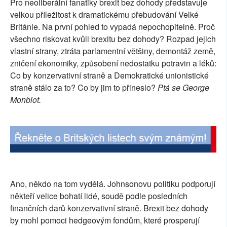
Pro neoliberální fanatiky brexit bez dohody představuje
SOCIÁLNÍ SÍTĚ
velkou příležitost k dramatickému přebudování Velké
Británie. Na první pohled to vypadá nepochopitelně. Proč
RUBRIKY
všechno riskovat kvůli brexitu bez dohody? Rozpad jejich
vlastní strany, ztráta parlamentní většiny, demontáž země,
PLNÁ VERZE STRÁNEK
zničení ekonomiky, způsobení nedostatku potravin a léků:
Co by konzervativní straně a Demokratické unionistické
straně stálo za to? Co by jim to přineslo?
Ptá se George
Monbiot.
Ano, někdo na tom vydělá.
Johnsonovu politiku podporují
někteří velice bohatí lidé, s
oudě podle posledních
finančních darů konzervativní straně. Brexit bez dohody
by mohl pomoci hedgeovým fondům, které prosperují