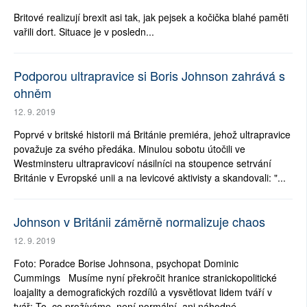
Britové realizují brexit asi tak, jak pejsek a kočička blahé paměti
vařili dort. Situace je v posledn...
Podporou ultrapravice si Boris Johnson zahrává s
ohněm
12. 9. 2019
Poprvé v britské historii má Británie premiéra, jehož ultrapravice
považuje za svého předáka. Minulou sobotu útočili ve
Westminsteru ultrapravicoví násilníci na stoupence setrvání
Británie v Evropské unii a na levicové aktivisty a skandovali: "...
Johnson v Británii záměrně normalizuje chaos
12. 9. 2019
Foto: Poradce Borise Johnsona, psychopat Dominic
Cummings Musíme nyní překročit hranice stranickopolitické
loajality a demografických rozdílů a vysvětlovat lidem tváří v
tvář: To, co prožíváme, není normální, ani náhodné....