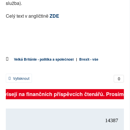
služba).
Celý text v angličtině
ZDE
Velká Británie - politika a společnost
|
Brexit - vše
0
Vytisknout
závisejí na finančních příspěvcích čtenářů. Prosíme, p
14387