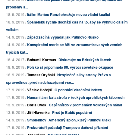
problémy s...
18. 9. 2019 /
Itálie: Matteo Renzi ohrožuje novou vládní koalici
18. 9. 2019 /
Španělsku rychle dochází čas na to, aby se vyhnulo dalším
volbám
14. 9. 2019 /
Západ začíná vypadat jak Putinovo Rusko
14. 9. 2019 /
Konspirační teorie se šíří ve ztraumatizovaných zemích
trpících kat...
18. 4. 2017 /
Bohumil Kartous
Diskutujte na Britských listech
18. 9. 2019 /
Polsko si připomnělo 80. výročí sovětské okupace
16. 9. 2019 /
Tomasz Oryński
Nesplněné sliby strany Právo a
spravedlnost před nadcházejícími vše...
17. 9. 2019 /
Václav Hořejší
O pohrdání citačními indexy
17. 9. 2019 /
Humanitární katastrofa v řeckých uprchlických táborech
13. 9. 2019 /
Boris Cvek
Čapí hnízdo v proměnách voličských nálad
13. 9. 2019 /
Jiří Hlavenka
Proč je Babiš populární
14. 9. 2019 /
Smolenkov: Americký špion, který Putinovi utekl
17. 9. 2019 /
Prokurátoři požadují Trumpova daňová přiznání
17. 9. 2019 /