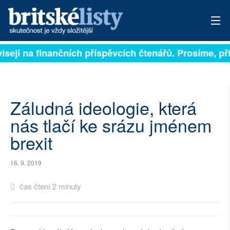
isejí na finančních příspěvcích čtenářů. Prosíme, při
PŘIHLÁSIT
AKTUÁLNÍ VYDÁNÍ
ARCHIV
Záludná ideologie, která
nás tlačí ke srázu jménem
ROZHOVORY
brexit
TÉMATA
16. 9. 2019
NEJČTENĚJŠÍ ZA 7 DNÍ
čas čtení 2 minuty
AUTOŘI
PŘÍSPĚVKY NA PROVOZ