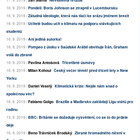
Jan Sláma
Neviditelná hrozba
16. 9. 2019 /
Pondělí: Boris Johnson se ztrapnil v Lucembursku
16. 9. 2019 /
Záludná ideologie, která nás tlačí ke srázu jménem brexit
16. 9. 2019 /
Učitelé budou učit o klimatu na podporu stávkujících
studentů
16. 9. 2019 /
Ani jediná autorka!
16. 9. 2019 /
Pompeo z útoku v Saúdské Arábii obviňuje Írán, Graham
volá do zbraně
16. 9. 2019 /
Pavlína Antošová
Třicetileté úsměvy
16. 9. 2019 /
Milan Kohout
Český večer téměř před třiceti lety v New
Yorku
16. 9. 2019 /
Daniel Veselý
Klimatická krize: Nejde nám snad o
společnou věc?
16. 9. 2019 /
Fabiano Golgo
Brazílie a Maďarsko zakládají Ligu států pro
rodinu
13. 9. 2019 /
BBC: Británie se dožaduje vysvětlení, co se to do prdele
děje
16. 9. 2019 /
Beno Trávníček Brodský
Zbraně hromadného ničení v