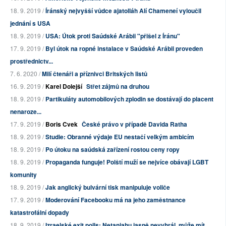
18. 9. 2019 /
Íránský nejvyšší vůdce ajatolláh Alí Chameneí vyloučil
jednání s USA
18. 9. 2019 /
USA: Útok proti Saúdské Arábii "přišel z Íránu"
17. 9. 2019 /
Byl útok na ropné instalace v Saúdské Arábii proveden
prostřednictv...
7. 6. 2020 /
Milí čtenáři a příznivci Britských listů
16. 9. 2019 /
Karel Dolejší
Střet zájmů na druhou
18. 9. 2019 /
Partikuláty automobilových zplodin se dostávají do placent
nenaroze...
17. 9. 2019 /
Boris Cvek
České právo v případě Davida Ratha
18. 9. 2019 /
Studie: Obranné výdaje EU nestačí velkým ambicím
18. 9. 2019 /
Po útoku na saúdská zařízení rostou ceny ropy
18. 9. 2019 /
Propaganda funguje! Polští muží se nejvíce obávají LGBT
komunity
18. 9. 2019 /
Jak anglický bulvární tisk manipuluje voliče
17. 9. 2019 /
Moderování Facebooku má na jeho zaměstnance
katastrofální dopady
18. 9. 2019 /
Izraelské exit polls: Netanjahu jasně nevyhrál, může mít