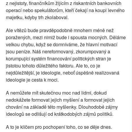
z nejistoty, finančníkům žijícím z riskantních bankovních
operací nebo spekulátorům, kteří čekají na koupi levného
majetku, kdyby trh zkolaboval.
Ale vítězů bude pravděpodobně mnohem méně než
poražených, mezi nimiž bude i spousta mocných. Děláme
velkou chybu, když se domníváme, že hlavní motivací
jsou peníze. Náš nereformovaný, zkorumpovaný a
korumpující systém financování politických stran je
jistotou tohoto důležitého faktoru. Ale to, co je
nejdůležitější, je ideologie, neboť úspěšně realizovaná
ideologie je cesta k moci.
A nemůžete mít skutečnou moc nad lidmi, dokud
nedokážete formovat jejich myšlení a formovat jejich
chování na základě této myšlenky. Dlouhodobé zájmy
ideologů se odlišují od krátkodobých zájmů politiků.
A to je klíčem pro pochopení toho, co se děje dnes.