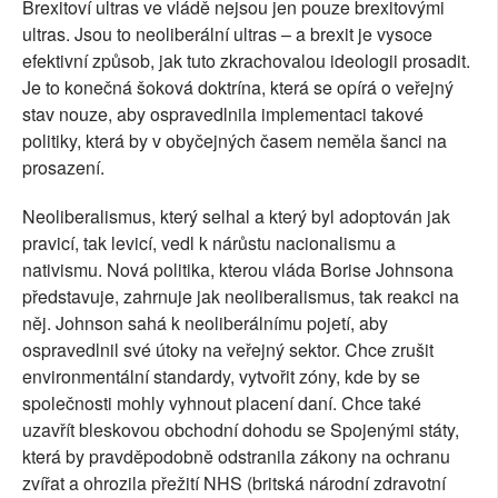
Brexitoví ultras ve vládě nejsou jen pouze brexitovými
ultras. Jsou to neoliberální ultras – a brexit je vysoce
efektivní způsob, jak tuto zkrachovalou ideologii prosadit.
Je to konečná šoková doktrína, která se opírá o veřejný
stav nouze, aby ospravedlnila implementaci takové
politiky, která by v obyčejných časem neměla šanci na
prosazení.
Neoliberalismus, který selhal a který byl adoptován jak
pravicí, tak levicí, vedl k nárůstu nacionalismu a
nativismu. Nová politika, kterou vláda Borise Johnsona
představuje, zahrnuje jak neoliberalismus, tak reakci na
něj. Johnson sahá k neoliberálnímu pojetí, aby
ospravedlnil své útoky na veřejný sektor. Chce zrušit
environmentální standardy, vytvořit zóny, kde by se
společnosti mohly vyhnout placení daní. Chce také
uzavřít bleskovou obchodní dohodu se Spojenými státy,
která by pravděpodobně odstranila zákony na ochranu
zvířat a ohrozila přežití NHS (britská národní zdravotní