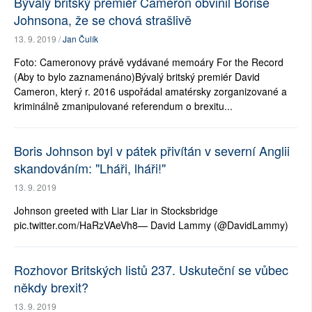
Bývalý britský premiér Cameron obvinil Borise
Johnsona, že se chová strašlivě
13. 9. 2019 /
Jan Čulík
Foto: Cameronovy právě vydávané memoáry For the Record
(Aby to bylo zaznamenáno)Bývalý britský premiér David
Cameron, který r. 2016 uspořádal amatérsky zorganizované a
kriminálně zmanipulované referendum o brexitu...
Boris Johnson byl v pátek přivítán v severní Anglii
skandováním: "Lháři, lháři!"
13. 9. 2019
Johnson greeted with Liar Liar in Stocksbridge
pic.twitter.com/HaRzVAeVh8— David Lammy (@DavidLammy)
Rozhovor Britských listů 237. Uskuteční se vůbec
někdy brexit?
13. 9. 2019