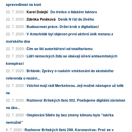
spravedlnost na koni
22. 7. 2020 /
Karel Dolejší
Do třetice o lidském faktoru
22. 7. 2020 /
Zdeňka Petáková
Deník N řízl do živého
22. 7. 2020 /
Budoucnost práce: Držet krok s digitalizací
22. 7. 2020 /
V Antarktidě byl objeven první aktivní únik metanu z
mořského dna
22. 7. 2020 /
Čím se liší autoritářství od totalitarismu
22. 7. 2020 /
Lídři německých židů se obávají šíření antisemitských
konspirací
22. 7. 2020 /
Británie: Zprávy o ruském vměšování do skotského
referenda o nezávi...
22. 7. 2020 /
Všichni mají rádi Merkelovou. Její možné nástupce už tolik
ne
22. 7. 2020 /
Rozhovor Britských listů 302. Posilujeme digitální závislost
na úko...
22. 7. 2020 /
Oteplování Sibiře by bez změny klimatu bylo "takřka
nemožné"
6. 7. 2020 /
Rozhovor Britských listů 298. Koronavirus: Proč se v