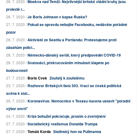
28. 7. 2020 /
Moskva nad Temží: Nejvlivnější britské vládní kruhy jsou
prolezlé r...
28. 7. 2020 /
Je Boris Johnson v kapse Ruska?
27. 7. 2020 /
Pokud se opravdu nebojíte Facebooku, nedáváte pořádně
pozor
28. 7. 2020 /
Aktivisté ze Seattlu a Portlandu: Protestujeme proti
zásahům polici...
28. 7. 2020 /
Německo-dánský seriál, který předpověděl COVID-19
28. 7. 2020 /
Svatoušci, překrucováním minulosti šlapete po
budoucnosti
27. 7. 2020 /
Boris Cvek
Zoufalý k zoufalému
23. 7. 2020 /
Rozhovor Britských listů 303. Vrací se česká politická
scéna k stal...
26. 7. 2020 /
Koronavirus: Nemocnice v Texasu nucena ustavit "poradní
výbor smrti"
24. 7. 2020 /
Krize bohužel pokračuje, prosím o zveřejnění
27. 7. 2020 /
Socialistický realismus Donalda Trumpa
27. 7. 2020 /
Tomáš Korda
Stalinský hon na Pullmanna