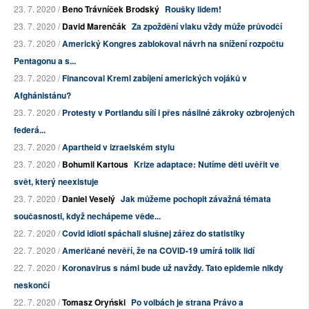
23. 7. 2020 /
Beno Trávníček Brodský
Roušky lidem!
23. 7. 2020 /
David Marenčák
Za zpoždění vlaku vždy může průvodčí
23. 7. 2020 /
Americký Kongres zablokoval návrh na snížení rozpočtu
Pentagonu a s...
23. 7. 2020 /
Financoval Kreml zabíjení amerických vojáků v
Afghánistánu?
23. 7. 2020 /
Protesty v Portlandu sílí i přes násilné zákroky ozbrojených
federá...
23. 7. 2020 /
Apartheid v izraelském stylu
23. 7. 2020 /
Bohumil Kartous
Krize adaptace: Nutíme děti uvěřit ve
svět, který neexistuje
23. 7. 2020 /
Daniel Veselý
Jak můžeme pochopit závažná témata
současnosti, když nechápeme věde...
22. 7. 2020 /
Covid idioti spáchali slušnej zářez do statistiky
22. 7. 2020 /
Američané nevěří, že na COVID-19 umírá tolik lidí
22. 7. 2020 /
Koronavirus s námi bude už navždy. Tato epidemie nikdy
neskončí
22. 7. 2020 /
Tomasz Oryński
Po volbách je strana Právo a