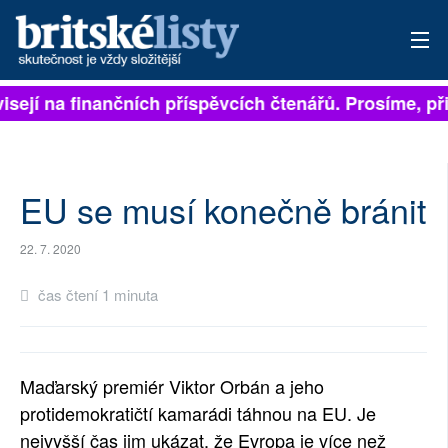
isejí na finančních příspěvcích čtenářů. Prosíme, při
PŘIHLÁSIT
AKTUÁLNÍ VYDÁNÍ
ARCHIV
EU se musí konečně bránit
ROZHOVORY
22. 7. 2020
TÉMATA
čas čtení 1 minuta
NEJČTENĚJŠÍ ZA 7 DNÍ
AUTOŘI
Maďarský premiér Viktor Orbán a jeho
protidemokratičtí kamarádi táhnou na EU. Je
PŘÍSPĚVKY NA PROVOZ
nejvyšší čas jim ukázat, že Evropa je více než