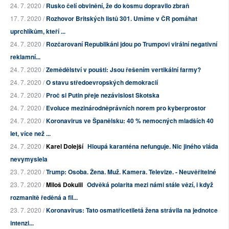
24. 7. 2020 /
Rusko čelí obvinění, že do kosmu dopravilo zbraň
17. 7. 2020 /
Rozhovor Britských listů 301. Umíme v ČR pomáhat
uprchlíkům, kteří ...
24. 7. 2020 /
Rozčarovaní Republikáni jdou po Trumpovi virální negativní
reklamní...
24. 7. 2020 /
Zemědělství v poušti: Jsou řešením vertikální farmy?
24. 7. 2020 /
O stavu středoevropských demokracií
24. 7. 2020 /
Proč si Putin přeje nezávislost Skotska
24. 7. 2020 /
Evoluce mezinárodněprávních norem pro kyberprostor
24. 7. 2020 /
Koronavirus ve Španělsku: 40 % nemocných mladších 40
let, více než ...
24. 7. 2020 /
Karel Dolejší
Hloupá karanténa nefunguje. Nic jiného vláda
nevymyslela
23. 7. 2020 /
Trump: Osoba. Žena. Muž. Kamera. Televize. - Neuvěřitelné
23. 7. 2020 /
Miloš Dokulil
Odvěká polarita mezi námi stále vězí, i když
rozmanitě ředěná a fil...
23. 7. 2020 /
Koronavirus: Tato osmatřicetiletá žena strávila na jednotce
intenzi...