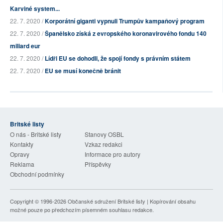
Karviné system...
22. 7. 2020 /
Korporátní giganti vypnuli Trumpův kampaňový program
22. 7. 2020 /
Španělsko získá z evropského koronavirového fondu 140
miliard eur
22. 7. 2020 /
Lídři EU se dohodli, že spojí fondy s právním státem
22. 7. 2020 /
EU se musí konečně bránit
Britské listy
O nás - Britské listy
Stanovy OSBL
Kontakty
Vzkaz redakci
Opravy
Informace pro autory
Reklama
Příspěvky
Obchodní podmínky
Copyright © 1996-2026
Občanské sdružení Britské listy
| Kopírování obsahu
možné pouze po předchozím písemném souhlasu redakce.