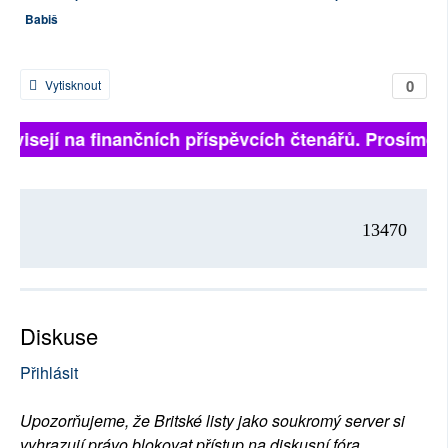
Babiš
0
Vytisknout
závisejí na finančních příspěvcích čtenářů. Prosíme, p
13470
Diskuse
Přihlásit
Upozorňujeme, že Britské listy jako soukromý server si
vyhrazují právo blokovat přístup na diskusní fóra