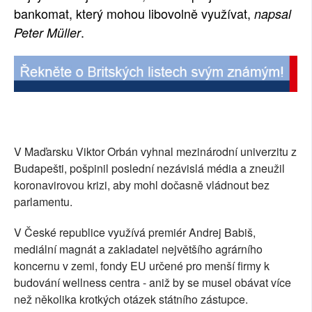
bankomat, který mohou libovolně využívat,
napsal
SOCIÁLNÍ SÍTĚ
.
Peter Müller
RUBRIKY
PLNÁ VERZE STRÁNEK
V Maďarsku Viktor Orbán vyhnal mezinárodní univerzitu z
Budapešti, pošpinil poslední nezávislá média a zneužil
koronavirovou krizi, aby mohl dočasně vládnout bez
parlamentu.
V České republice využívá premiér Andrej Babiš,
mediální magnát a zakladatel největšího agrárního
koncernu v zemi, fondy EU určené pro menší firmy k
budování wellness centra - aniž by se musel obávat více
než několika krotkých otázek státního zástupce.