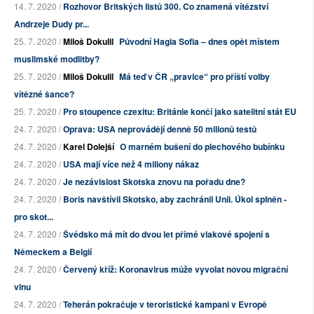
14. 7. 2020 /
Rozhovor Britských listů 300. Co znamená vítězství
Andrzeje Dudy pr...
25. 7. 2020 /
Miloš Dokulil
Původní Hagia Sofia – dnes opět místem
muslimské modlitby?
25. 7. 2020 /
Miloš Dokulil
Má teď v ČR „pravice“ pro příští volby
vítězné šance?
25. 7. 2020 /
Pro stoupence czexitu: Británie končí jako satelitní stát EU
24. 7. 2020 /
Oprava: USA neprovádějí denně 50 milionů testů
24. 7. 2020 /
Karel Dolejší
O marném bušení do plechového bubínku
24. 7. 2020 /
USA mají více než 4 miliony nákaz
24. 7. 2020 /
Je nezávislost Skotska znovu na pořadu dne?
24. 7. 2020 /
Boris navštívil Skotsko, aby zachránil Unii. Úkol splněn -
pro skot...
24. 7. 2020 /
Švédsko má mít do dvou let přímé vlakové spojení s
Německem a Belgií
24. 7. 2020 /
Červený kříž: Koronavirus může vyvolat novou migrační
vlnu
24. 7. 2020 /
Teherán pokračuje v teroristické kampani v Evropě