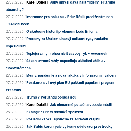
27. 7. 2020 /
Karel Dolejší
Jaký smysl dává hájit "lidem" elitářské
absurdity?
27. 7. 2020 /
Informace pro polskou vládu: Násilí proti ženám není
"tradiční hodn...
27. 7. 2020 /
O skutečné historii prolomení kódu Enigma
27. 7. 2020 /
Protesty za Uralem ukazují unikátní rysy ruského
imperialismu
27. 7. 2020 /
Teplejší zimy mohou ničit zásoby ryb v oceánech
27. 7. 2020 /
Sázení stromů vždy neposiluje ukládání uhlíku v
ekosystémech
27. 7. 2020 /
Memy, pandemie a nová taktika v informačním válčení
27. 7. 2020 /
Postkoronavirový plán EU poškodí populární program
Erasmus
27. 7. 2020 /
Trump v Portlandu pořádá šou
27. 7. 2020 /
Karel Dolejší
Jak elegantně potlačit svobodu médií
26. 7. 2020 /
Ekologie: Lidem dochází trpělivost
26. 7. 2020 /
Poslední kapka: společně za zdravou krajinu
25. 7. 2020 /
Jak Babiš korumpuje vybrané sdělovací prostředky