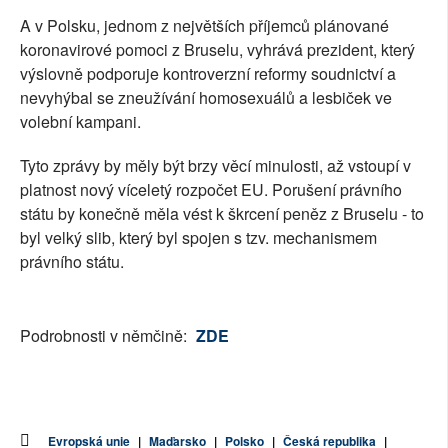
A v Polsku, jednom z největších příjemců plánované
koronavirové pomoci z Bruselu, vyhrává prezident, který
výslovně podporuje kontroverzní reformy soudnictví a
nevyhýbal se zneužívání homosexuálů a lesbiček ve
volební kampani.
Tyto zprávy by měly být brzy věcí minulosti, až vstoupí v
platnost nový víceletý rozpočet EU. Porušení právního
státu by konečně měla vést k škrcení peněz z Bruselu - to
byl velký slib, který byl spojen s tzv. mechanismem
právního státu.
Podrobnosti v němčině:
ZDE
Evropská unie
|
Maďarsko
|
Polsko
|
Česká republika
|