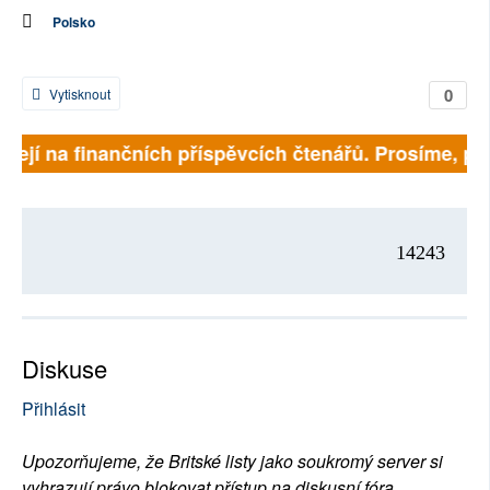
Polsko
0
Vytisknout
sejí na finančních příspěvcích čtenářů. Prosíme, přisp
14243
Diskuse
Přihlásit
Upozorňujeme, že Britské listy jako soukromý server si
vyhrazují právo blokovat přístup na diskusní fóra