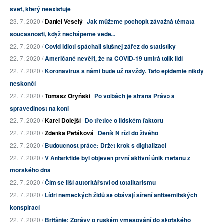
svět, který neexistuje
23. 7. 2020 /
Daniel Veselý
Jak můžeme pochopit závažná témata
současnosti, když nechápeme věde...
22. 7. 2020 /
Covid idioti spáchali slušnej zářez do statistiky
22. 7. 2020 /
Američané nevěří, že na COVID-19 umírá tolik lidí
22. 7. 2020 /
Koronavirus s námi bude už navždy. Tato epidemie nikdy
neskončí
22. 7. 2020 /
Tomasz Oryński
Po volbách je strana Právo a
spravedlnost na koni
22. 7. 2020 /
Karel Dolejší
Do třetice o lidském faktoru
22. 7. 2020 /
Zdeňka Petáková
Deník N řízl do živého
22. 7. 2020 /
Budoucnost práce: Držet krok s digitalizací
22. 7. 2020 /
V Antarktidě byl objeven první aktivní únik metanu z
mořského dna
22. 7. 2020 /
Čím se liší autoritářství od totalitarismu
22. 7. 2020 /
Lídři německých židů se obávají šíření antisemitských
konspirací
22. 7. 2020 /
Británie: Zprávy o ruském vměšování do skotského