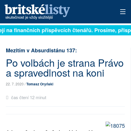
í na finančních příspěvcích čtenářů. Prosíme, přispěj
PŘIHLÁSIT
AKTUÁLNÍ VYDÁNÍ
Mezitím v Absurdistánu 137:
ARCHIV
Po volbách je strana Právo
a spravedlnost na koni
ROZHOVORY
TÉMATA
22. 7. 2020 /
Tomasz Oryński
čas čtení 12 minut
NEJČTENĚJŠÍ ZA 7 DNÍ
AUTOŘI
PŘÍSPĚVKY NA PROVOZ