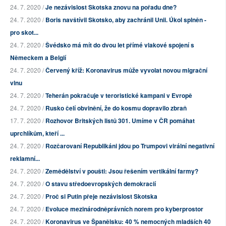
24. 7. 2020 /
Je nezávislost Skotska znovu na pořadu dne?
24. 7. 2020 /
Boris navštívil Skotsko, aby zachránil Unii. Úkol splněn -
pro skot...
24. 7. 2020 /
Švédsko má mít do dvou let přímé vlakové spojení s
Německem a Belgií
24. 7. 2020 /
Červený kříž: Koronavirus může vyvolat novou migrační
vlnu
24. 7. 2020 /
Teherán pokračuje v teroristické kampani v Evropě
24. 7. 2020 /
Rusko čelí obvinění, že do kosmu dopravilo zbraň
17. 7. 2020 /
Rozhovor Britských listů 301. Umíme v ČR pomáhat
uprchlíkům, kteří ...
24. 7. 2020 /
Rozčarovaní Republikáni jdou po Trumpovi virální negativní
reklamní...
24. 7. 2020 /
Zemědělství v poušti: Jsou řešením vertikální farmy?
24. 7. 2020 /
O stavu středoevropských demokracií
24. 7. 2020 /
Proč si Putin přeje nezávislost Skotska
24. 7. 2020 /
Evoluce mezinárodněprávních norem pro kyberprostor
24. 7. 2020 /
Koronavirus ve Španělsku: 40 % nemocných mladších 40