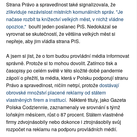
Strana Právo a spravedlnost také signalizovala, že
zlikviduje nezávislost místních komunálních správ. "Je
načase rozbít ta knížectví velkých měst, v nichž vládne
opozice,"
bouřil jeden poslanec PiS. Nedokázal se
vyrovnat se skutečností, že většina velkých měst si
nepřeje, aby jim vládla strana PiS.
A jsem si jist, že o tom budou provládní média informovat
správně. Protože si to mohou dovolit. Zatímco tisk a
časopisy po celém světě v této složité době pandemie
zápolí o přežití, ta média, která v Polsku podporují stranu
Právo a spravedlnost, ničím netrpí, protože
dostávají
obrovské množství placené reklamy od státem
vlastněných firem a institucí.
Některé tituly, jako Gazeta
Polska Codziennie, zaznamenaly ve srovnání s týmž
loňským měsícem, růst o 87 procent. Státem vlastněné
firmy zdvojnásobily nebo dokonce i ztrojnásobily svůj
rozpočet na reklamu na podporu provládních médií.