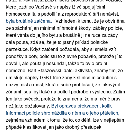
které jezdí po Varšavě s nápisy lživě spojujícími
homosexualitu s pedofilí a z reproduktorů šíří nenávist,
byla brutálně zatčena.
Vzhledem k tomu, že je obviněna
ze spáchání jen minimální hmotné škody, záběry policie,
která vtrhla do jejího bytu a brutálně ji na ruce za zády
dala pouta, zdá se, že je to jasný příklad politické
perzekuce. Když zatčená požádala, aby si směla vzít
ponožky a boty, policistu to zjevně pobavilo, protože jí to
dovolil, ale pouta jí nesundal, takže to bylo pro ni
nemožné. Bart Staszewski, další aktivista, známý tím, že
umísťuje nápisy LGBT-free zóny k silničním cedulím s
názvy míst a měst, která o sobě prohlašují, že takovými
zónami jsou, byl také na policii podroben výslechu. Zatím
jen jako svědek, protože to znamená, že má méně práv
než jako obžalovaný.
Byl opravdu překvapen, kolik
informací policie shromáždila o něm a o jeho přátelích,
zejména vzhledem k tomu, že to, co dělá, lze v nejlepším
případě klasifikovat jen jako drobný přestupek.