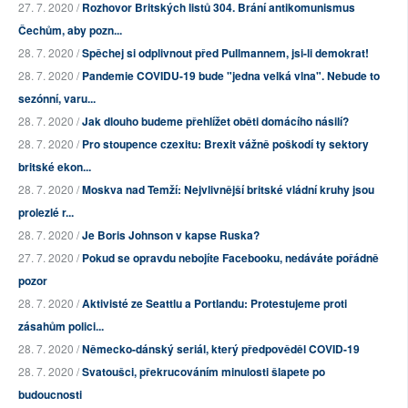
27. 7. 2020 /
Rozhovor Britských listů 304. Brání antikomunismus
Čechům, aby pozn...
28. 7. 2020 /
Spěchej si odplivnout před Pullmannem, jsi-li demokrat!
28. 7. 2020 /
Pandemie COVIDU-19 bude "jedna velká vlna". Nebude to
sezónní, varu...
28. 7. 2020 /
Jak dlouho budeme přehlížet oběti domácího násilí?
28. 7. 2020 /
Pro stoupence czexitu: Brexit vážně poškodí ty sektory
britské ekon...
28. 7. 2020 /
Moskva nad Temží: Nejvlivnější britské vládní kruhy jsou
prolezlé r...
28. 7. 2020 /
Je Boris Johnson v kapse Ruska?
27. 7. 2020 /
Pokud se opravdu nebojíte Facebooku, nedáváte pořádně
pozor
28. 7. 2020 /
Aktivisté ze Seattlu a Portlandu: Protestujeme proti
zásahům polici...
28. 7. 2020 /
Německo-dánský seriál, který předpověděl COVID-19
28. 7. 2020 /
Svatoušci, překrucováním minulosti šlapete po
budoucnosti