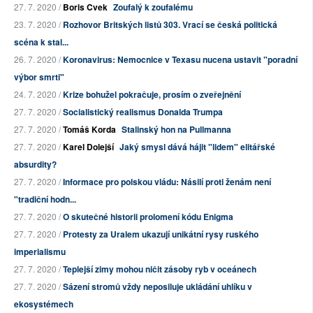
27. 7. 2020 /
Boris Cvek
Zoufalý k zoufalému
23. 7. 2020 /
Rozhovor Britských listů 303. Vrací se česká politická
scéna k stal...
26. 7. 2020 /
Koronavirus: Nemocnice v Texasu nucena ustavit "poradní
výbor smrti"
24. 7. 2020 /
Krize bohužel pokračuje, prosím o zveřejnění
27. 7. 2020 /
Socialistický realismus Donalda Trumpa
27. 7. 2020 /
Tomáš Korda
Stalinský hon na Pullmanna
27. 7. 2020 /
Karel Dolejší
Jaký smysl dává hájit "lidem" elitářské
absurdity?
27. 7. 2020 /
Informace pro polskou vládu: Násilí proti ženám není
"tradiční hodn...
27. 7. 2020 /
O skutečné historii prolomení kódu Enigma
27. 7. 2020 /
Protesty za Uralem ukazují unikátní rysy ruského
imperialismu
27. 7. 2020 /
Teplejší zimy mohou ničit zásoby ryb v oceánech
27. 7. 2020 /
Sázení stromů vždy neposiluje ukládání uhlíku v
ekosystémech