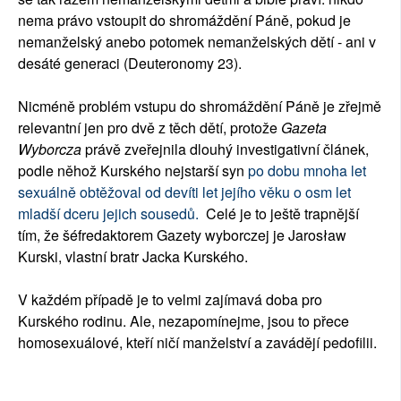
nema právo vstoupit do shromáždění Páně, pokud je
nemanželský anebo potomek nemanželských dětí - ani v
desáté generaci (Deuteronomy 23).
Nicméně problém vstupu do shromáždění Páně je zřejmě
relevantní jen pro dvě z těch dětí, protože
Gazeta
Wyborcza
právě zveřejnila dlouhý investigativní článek,
podle něhož Kurského nejstarší syn
po dobu mnoha let
sexuálně obtěžoval od devíti let jejího věku o osm let
mladší dceru jejich sousedů.
Celé je to ještě trapnější
tím, že šéfredaktorem Gazety wyborczej je Jarosław
Kurski, vlastní bratr Jacka Kurského.
V každém případě je to velmi zajímavá doba pro
Kurského rodinu. Ale, nezapomínejme, jsou to přece
homosexuálové, kteří ničí manželství a zavádějí pedofilii.