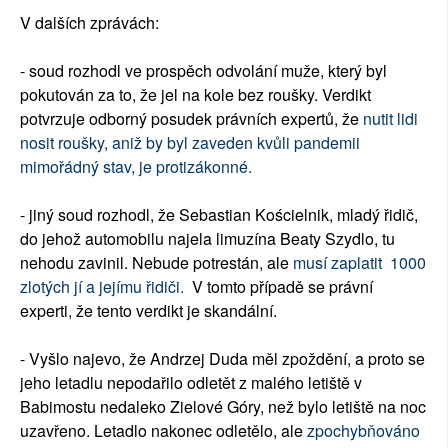
V dalších zprávách:
- soud rozhodl ve prospěch odvolání muže, který byl
pokutován za to, že jel na kole bez roušky. Verdikt
potvrzuje odborný posudek právních expertů, že
nutit lidi
nosit roušky, aniž by byl zaveden kvůli pandemii
mimořádný stav, je protizákonné.
- jiný soud rozhodl, že Sebastian Kościelnik, mladý řidič,
do jehož automobilu najela limuzína Beaty Szydlo, tu
nehodu zavinil. Nebude potrestán, ale
musí zaplatit 1000
zlotých jí a jejímu řidiči.
V tomto případě se právní
experti, že tento verdikt je skandální.
- Vyšlo najevo, že Andrzej Duda měl zpoždění, a proto se
jeho letadlu nepodařilo odletět z malého letiště v
Babimostu nedaleko Zielové Góry, než bylo letiště na noc
uzavřeno. Letadlo nakonec odletělo, ale
zpochybňováno