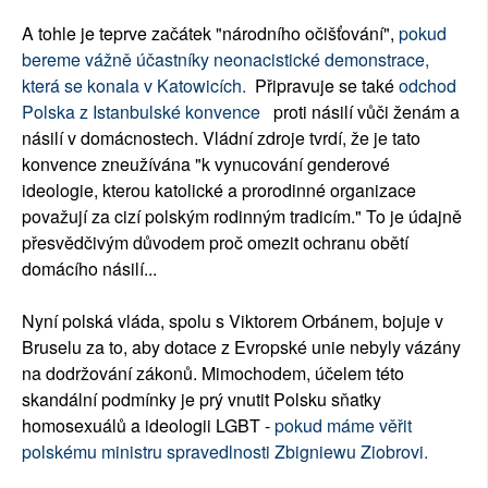
A tohle je teprve začátek "národního očišťování",
pokud
bereme vážně účastníky neonacistické demonstrace,
která se konala v Katowicích.
Připravuje se také
odchod
Polska z Istanbulské konvence
proti násilí vůči ženám a
násilí v domácnostech. Vládní zdroje tvrdí, že je tato
konvence zneužívána "k vynucování genderové
ideologie, kterou katolické a prorodinné organizace
považují za cizí polským rodinným tradicím." To je údajně
přesvědčivým důvodem proč omezit ochranu obětí
domácího násilí...
Nyní polská vláda, spolu s Viktorem Orbánem, bojuje v
Bruselu za to, aby dotace z Evropské unie nebyly vázány
na dodržování zákonů. Mimochodem, účelem této
skandální podmínky je prý vnutit Polsku sňatky
homosexuálů a ideologii LGBT -
pokud máme věřit
polskému ministru spravedlnosti Zbigniewu Ziobrovi.