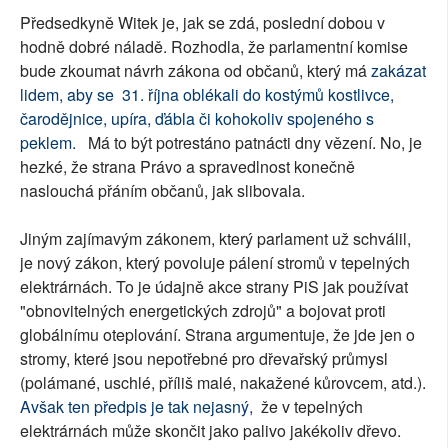
Předsedkyně Witek je, jak se zdá, poslední dobou v
hodně dobré náladě. Rozhodla, že parlamentní komise
bude zkoumat návrh zákona od občanů, který má
zakázat
lidem, aby se 31. října oblékali do kostýmů kostlivce,
čarodějnice, upíra, ďábla či kohokoliv spojeného s
peklem.
Má to být potrestáno patnácti dny vězení. No, je
hezké, že strana Právo a spravedlnost konečně
naslouchá přáním občanů, jak slibovala.
Jiným zajímavým zákonem, který parlament už schválil,
je nový zákon, který povoluje pálení stromů v tepelných
elektrárnách. To je údajně akce strany PiS jak používat
"obnovitelných energetických zdrojů" a bojovat proti
globálnímu oteplování. Strana argumentuje, že jde jen o
stromy, které jsou nepotřebné pro dřevařský průmysl
(polámané, uschlé, příliš malé, nakažené kůrovcem, atd.).
Avšak ten předpis je tak nejasný,
že v tepelných
elektrárnách může skončit jako palivo jakékoliv dřevo.