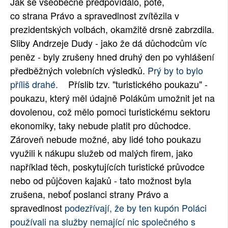
Jak se všeobecně předpovídalo, poté,
SOCIÁLNÍ SÍTĚ
co strana Právo a spravedlnost zvítězila v
prezidentských volbách, okamžitě drsně zabrzdila.
RUBRIKY
Sliby Andrzeje Dudy - jako že dá důchodcům víc
peněz - byly zrušeny hned druhý den po vyhlášení
PLNÁ VERZE STRÁNEK
předběžných volebních výsledků.
Prý by to bylo
příliš drahé.
Příslib tzv. "turistického poukazu" -
poukazu, který měl údajně Polákům umožnit jet na
dovolenou, což mělo pomoci turistickému sektoru
ekonomiky, taky nebude platit pro důchodce.
Zároveň nebude možné, aby lidé toho poukazu
využili k nákupu služeb od malých firem, jako
například těch, poskytujících turistické průvodce
nebo od půjčoven kajaků - tato možnost byla
zrušena, neboť poslanci strany Právo a
spravedlnost
podezřívají, že by ten kupón Poláci
používali na služby nemající nic společného s