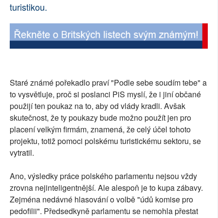
turistikou.
Staré známé pořekadlo praví "Podle sebe soudím tebe" a
to vysvětluje, proč si poslanci PiS myslí, že i jiní občané
použijí ten poukaz na to, aby od vlády kradli. Avšak
skutečnost, že ty poukazy bude možno použít jen pro
placení velkým firmám, znamená, že celý účel tohoto
projektu, totiž pomoci polskému turistickému sektoru, se
vytratil.
Ano, výsledky práce polského parlamentu nejsou vždy
zrovna nejinteligentnější. Ale alespoň je to kupa zábavy.
Zejména nedávné hlasování o volbě "údů komise pro
pedofilii". Předsedkyně parlamentu se nemohla přestat