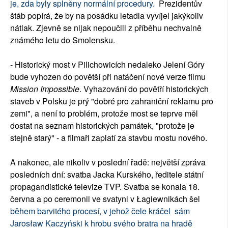
je, zda byly splněny normální procedury.
Prezidentův
štáb popírá, že by na posádku letadla vyvíjel jakýkoliv
nátlak. Zjevně se nijak nepoučili z příběhu nechvalně
známého letu do Smolensku.
- Historický most v Pilichowicích nedaleko Jelení Góry
bude vyhozen do povětší při natáčení nové verze filmu
Mission Impossible
. Vyhazování do povětří historických
staveb v Polsku je prý "dobré pro zahraniční reklamu pro
zemi", a není to problém, protože most se teprve měl
dostat na seznam historických památek, "protože je
stejně starý" - a filmaři zaplatí za stavbu mostu nového.
A nakonec, ale nikoliv v poslední řadě: největší zpráva
posledních dní: svatba Jacka Kurského, ředitele státní
propagandistické televize TVP. Svatba se konala 18.
června a po ceremonii ve svatyni v Łagiewnikách šel
během barvitého procesí, v jehož čele kráčel sám
Jarosław Kaczyński k hrobu svého bratra na hradě