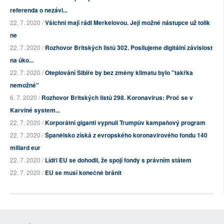
referenda o nezávi...
22. 7. 2020 /
Všichni mají rádi Merkelovou. Její možné nástupce už tolik
ne
22. 7. 2020 /
Rozhovor Britských listů 302. Posilujeme digitální závislost
na úko...
22. 7. 2020 /
Oteplování Sibiře by bez změny klimatu bylo "takřka
nemožné"
6. 7. 2020 /
Rozhovor Britských listů 298. Koronavirus: Proč se v
Karviné system...
22. 7. 2020 /
Korporátní giganti vypnuli Trumpův kampaňový program
22. 7. 2020 /
Španělsko získá z evropského koronavirového fondu 140
miliard eur
22. 7. 2020 /
Lídři EU se dohodli, že spojí fondy s právním státem
22. 7. 2020 /
EU se musí konečně bránit