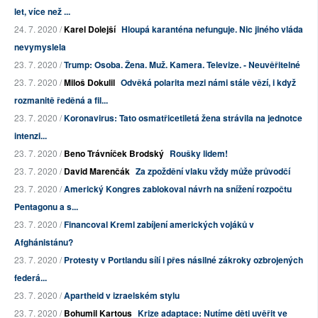
let, více než ...
24. 7. 2020 /
Karel Dolejší
Hloupá karanténa nefunguje. Nic jiného vláda
nevymyslela
23. 7. 2020 /
Trump: Osoba. Žena. Muž. Kamera. Televize. - Neuvěřitelné
23. 7. 2020 /
Miloš Dokulil
Odvěká polarita mezi námi stále vězí, i když
rozmanitě ředěná a fil...
23. 7. 2020 /
Koronavirus: Tato osmatřicetiletá žena strávila na jednotce
intenzi...
23. 7. 2020 /
Beno Trávníček Brodský
Roušky lidem!
23. 7. 2020 /
David Marenčák
Za zpoždění vlaku vždy může průvodčí
23. 7. 2020 /
Americký Kongres zablokoval návrh na snížení rozpočtu
Pentagonu a s...
23. 7. 2020 /
Financoval Kreml zabíjení amerických vojáků v
Afghánistánu?
23. 7. 2020 /
Protesty v Portlandu sílí i přes násilné zákroky ozbrojených
federá...
23. 7. 2020 /
Apartheid v izraelském stylu
23. 7. 2020 /
Bohumil Kartous
Krize adaptace: Nutíme děti uvěřit ve