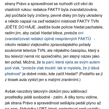
strany Právo a spravedlnost se rozhodli vzít věci do
vlastních rukou: redakce FAKTY byla zvandalizována.
Její počítače byly zničeny, pevné disky jim byly ukradeny
a někdo napsal na zeď redakční místnosti FAKTY TVN
JDĚTE DO HÁJE. Jestliže bude policie hledat pachatele,
radím jim, aby začali hledat blbce, protože
oni
zvandalizovali redakci úplně nesprávných FAKTŮ
-
nikoliv redakci vlajkového zpravodajského pořady
soukromé televize TVN, ale nějakého časopisu, který s
tou televizí nemá nic společného, jen stejný název jako
ten pořad. Možná, že
ta paní, která vjela se svým autem
pod vlak, "protože vlak troubil, tak si myslela, že jí dává
přednost"
je dobré místo, kde začít hledat? (Podařilo se jí
z trosek auta vylézt jen s malými zraněními.)
Avšak navzdory takovým útokům jsou sdělovací
prostředky ještě svobodné - zatím. A díky tomu vidíme,
jak strana Právo a spravedlnost sešlápla pedál plynu až
na zem. Aktivistka LGBT, která protestoval proti vozidlu,