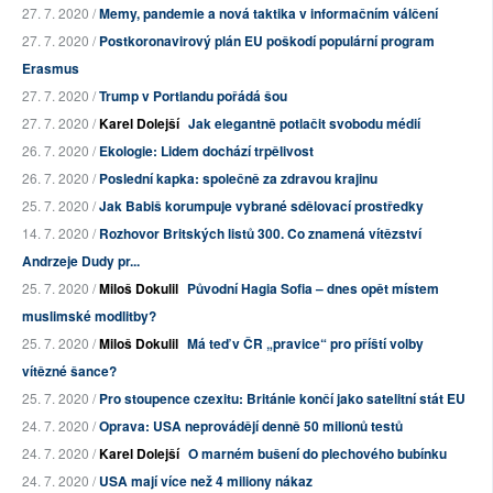
27. 7. 2020 /
Memy, pandemie a nová taktika v informačním válčení
27. 7. 2020 /
Postkoronavirový plán EU poškodí populární program
Erasmus
27. 7. 2020 /
Trump v Portlandu pořádá šou
27. 7. 2020 /
Karel Dolejší
Jak elegantně potlačit svobodu médií
26. 7. 2020 /
Ekologie: Lidem dochází trpělivost
26. 7. 2020 /
Poslední kapka: společně za zdravou krajinu
25. 7. 2020 /
Jak Babiš korumpuje vybrané sdělovací prostředky
14. 7. 2020 /
Rozhovor Britských listů 300. Co znamená vítězství
Andrzeje Dudy pr...
25. 7. 2020 /
Miloš Dokulil
Původní Hagia Sofia – dnes opět místem
muslimské modlitby?
25. 7. 2020 /
Miloš Dokulil
Má teď v ČR „pravice“ pro příští volby
vítězné šance?
25. 7. 2020 /
Pro stoupence czexitu: Británie končí jako satelitní stát EU
24. 7. 2020 /
Oprava: USA neprovádějí denně 50 milionů testů
24. 7. 2020 /
Karel Dolejší
O marném bušení do plechového bubínku
24. 7. 2020 /
USA mají více než 4 miliony nákaz