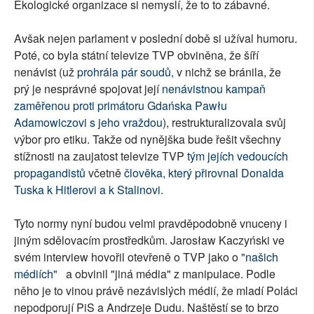
Ekologické organizace si nemyslí, že to to zábavné.
Avšak nejen parlament v poslední době si užíval humoru.
Poté, co byla státní televize TVP obviněna, že šíří
nenávist (už
prohrála pár soudů,
v nichž se bránila, že
prý je nesprávné spojovat její
nenávistnou kampaň
zaměřenou proti primátoru Gdańska Pawłu
Adamowiczovi s jeho vraždou
), restrukturalizovala svůj
výbor pro etiku. Takže od nynějška bude řešit všechny
stížnosti na zaujatost televize TVP
tým jejích vedoucích
propagandistů
včetně
člověka, který přirovnal Donalda
Tuska k Hitlerovi a k Stalinovi.
Tyto normy nyní budou velmi pravděpodobně vnuceny i
jiným sdělovacím prostředkům. Jarosław Kaczyński ve
svém interview hovořil otevřeně o TVP jako o
"našich
médiích"
a obvinil "jiná média" z manipulace. Podle
něho je to vinou právě nezávislých médií, že mladí Poláci
nepodporují PiS a Andrzeje Dudu. Naštěstí se to brzo