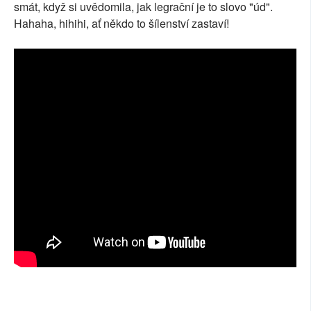
smát, když si uvědomila, jak legrační je to slovo "úd".
Hahaha, hihihi, ať někdo to šílenství zastaví!