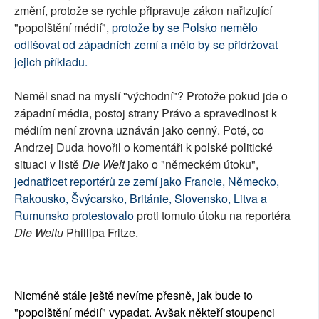
změní, protože se rychle připravuje zákon nařizující
"popolštění médií",
protože by se Polsko nemělo
odlišovat od západních zemí a mělo by se přidržovat
jejich příkladu.
Neměl snad na myslí "východní"? Protože pokud jde o
západní média, postoj strany Právo a spravedlnost k
médiím není zrovna uznáván jako cenný. Poté, co
Andrzej Duda hovořil o komentáři k polské politické
situaci v listě
Die Welt
jako o "německém útoku",
jednatřicet reportérů ze zemí jako Francie, Německo,
Rakousko, Švýcarsko, Británie, Slovensko, Litva a
Rumunsko protestovalo
proti tomuto útoku na reportéra
Die Weltu
Phillipa Fritze.
Nicméně stále ještě nevíme přesně, jak bude to
"popolštění médií" vypadat. Avšak někteří stoupenci