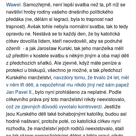
Wawel.
Samozřejmě, není lepší svatba než ta, při níž se
navštíví hroby rodiny vašeho dnešního politického
předáka (ne, dělám si legraci, byla to trapnost nad
trapnost). Avšak tohle nebyla normální svatba, tak to tedy
opravdu ne. Nestává se to každý den, že by katolická
církev dovolila lidem, kteří neovdověli, aby se podruhé
oženili - a jak Jarosław Kurski, tak jeho manželka měli
už předtím v kostele svatbu s někým jiným a oba mají děti
z předchozích sňatků. Ale zjevně, když máte peníze a
protekci u biskupů, všechno je možné, a tak předchozí
Kurského manželství,
navzdory tomu, že trvalo 24 let, měl
v něm tři děti, a nepožehnal mu nikdo jiný než sám papež
Jan Pavel II.
, bylo nyní prohlášeno za neplatné. Podle
církevního práva prý toto manželství nikdy neexistovalo,
což ze zjevných důvodů vyvolalo kontroverzi.
Jestliže
jsou Kurského děti také bohabojnými katolíky, budou asi
hodně naštvaní, protože poté, co katolická církev nyní
rozhodla, že manželství jejich rodičů neexistovalo, stali
se tak rázem nemanželskými dětmi a bible praví: nikdo