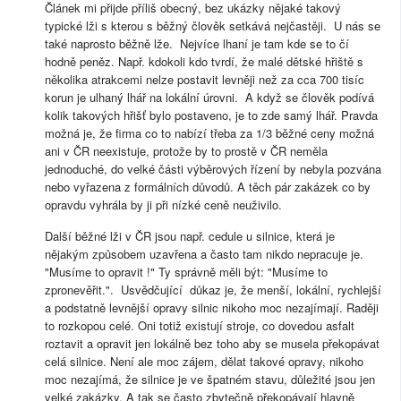
Článek mi přijde příliš obecný, bez ukázky nějaké takový
typické lži s kterou s běžný člověk setkává nejčastěji. U nás se
také naprosto běžně lže. Nejvíce lhaní je tam kde se to čí
hodně peněz. Např. kdokoli kdo tvrdí, že malé dětské hřiště s
několika atrakcemi nelze postavit levněji než za cca 700 tisíc
korun je ulhaný lhář na lokální úrovni. A když se člověk podívá
kolik takových hřišť bylo postaveno, je to zde samý lhář. Pravda
možná je, že firma co to nabízí třeba za 1/3 běžné ceny možná
ani v ČR neexistuje, protože by to prostě v ČR neměla
jednoduché, do velké části výběrových řízení by nebyla pozvána
nebo vyřazena z formálních důvodů. A těch pár zakázek co by
opravdu vyhrála by ji při nízké ceně neuživilo.
Další běžné lži v ČR jsou např. cedule u silnice, která je
nějakým způsobem uzavřena a často tam nikdo nepracuje je.
"Musíme to opravit !" Ty správně měli být: "Musíme to
zpronevěřit.". Usvědčující důkaz je, že menší, lokální, rychlejší
a podstatně levnější opravy silnic nikoho moc nezajímají. Raději
to rozkopou celé. Oni totiž existují stroje, co dovedou asfalt
roztavit a opravit jen lokálně bez toho aby se musela překopávat
celá silnice. Není ale moc zájem, dělat takové opravy, nikoho
moc nezajímá, že silnice je ve špatném stavu, důležité jsou jen
velké zakázky. A tak se často zbytečně překopávají hlavně