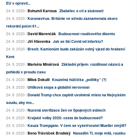
EU v opravd...
24. 9. 2020 /
Bohumil Kartous
Zbabělec o cti a slušnosti
24. 9. 2020 /
Koronavirus: Británie ve středu zaznamenala skoro
rekordní počet 61...
24. 9. 2020 /
David Marenčák
Budoucnost rouškového disentu
24. 9. 2020 /
Jiří Hlavenka
Jak se liší Covid od infarktu?
24. 9. 2020 /
Brexit: Kamionům bude zakázán volný vjezd do hrabství
Kent
24. 9. 2020 /
Markéta Minářová
Základní příjem: rozdílnost názorů a
pohledů v proudu času
24. 9. 2020 /
Miloš Dokulil
Kouzelná hůlčička „politiky“ (?)
24. 9. 2020 /
Uhlíková stopa a globální nerovnost
24. 9. 2020 /
Donald Trump chce zaplnit uvolněné místo na Nejvyšším
soudu, aby mo...
24. 9. 2020 /
Nucená sterilizace žen ve Spojených státech
24. 9. 2020 /
Krajské volby 2020: cesta do budoucnosti?
23. 9. 2020 /
Kauza Trumpgate: V čem se vyšetřovatel Mueller zmýlil?
24. 9. 2020 /
Beno Trávníček Brodský
Nasadím Ti, moje milá, roušku