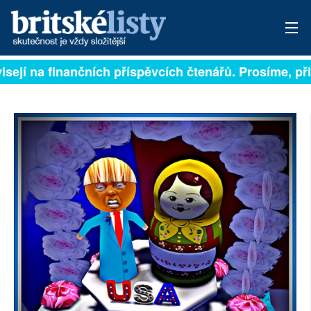
isejí na finančních příspěvcích čtenářů. Prosíme, přis
PŘIHLÁSIT
AKTUÁLNÍ VYDÁNÍ
ARCHIV
ROZHOVORY
TÉMATA
NEJČTENĚJŠÍ ZA 7 DNÍ
AUTOŘI
PŘÍSPĚVKY NA PROVOZ