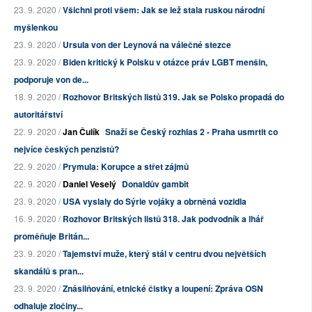
23. 9. 2020 /
Všichni proti všem: Jak se lež stala ruskou národní
myšlenkou
23. 9. 2020 /
Ursula von der Leynová na válečné stezce
23. 9. 2020 /
Biden kritický k Polsku v otázce práv LGBT menšin,
podporuje von de...
18. 9. 2020 /
Rozhovor Britských listů 319. Jak se Polsko propadá do
autoritářství
22. 9. 2020 /
Jan Čulík
Snaží se Český rozhlas 2 - Praha usmrtit co
nejvíce českých penzistů?
22. 9. 2020 /
Prymula: Korupce a střet zájmů
22. 9. 2020 /
Daniel Veselý
Donaldův gambit
23. 9. 2020 /
USA vyslaly do Sýrie vojáky a obrněná vozidla
16. 9. 2020 /
Rozhovor Britských listů 318. Jak podvodník a lhář
proměňuje Britán...
23. 9. 2020 /
Tajemství muže, který stál v centru dvou největších
skandálů s pran...
23. 9. 2020 /
Znásilňování, etnické čistky a loupení: Zpráva OSN
odhaluje zločiny...