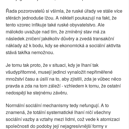
Řada pozorovatelů si všimla, že ruské úřady ve stále více
sférách jednoduše lžou. A někteří poukazují na fakt, že
tento vzorec infikuje také ruské obyvatelstvo. Ale
málokdo uvažuje nad tím, že zmíněný stav má za
následek zničení jakékoliv důvěry a zvedá transakční
náklady až k bodu, kdy se ekonomická a sociální aktivita
stává takřka nemožnou.
Je tomu tak proto, že v situaci, kdy je lhaní tak
všudypřítomné, musejí jedinci vynaložit nepřiměřené
množství času a úsilí na to, aby zjistili, zda je vůbec něco
pravda a zda na tom záleží - vzhledem k tomu, že ostatní
nedospějí ke stejnému závěru.
Normální sociální mechanismy tedy nefungují. A to
znamená, že totální systematické lhaní ničí všechny
sociální vazby a vztahy mezi lidmi, což vede k atomizaci
společnosti do podoby její nejagresívnější formy v