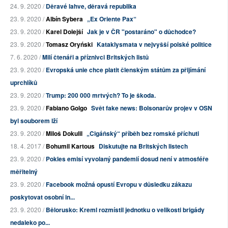
24. 9. 2020 /
Děravé lahve, děravá republika
23. 9. 2020 /
Albín Sybera
„Ex Oriente Pax“
23. 9. 2020 /
Karel Dolejší
Jak je v ČR "postaráno" o důchodce?
23. 9. 2020 /
Tomasz Oryński
Kataklysmata v nejvyšší polské politice
7. 6. 2020 /
Milí čtenáři a příznivci Britských listů
23. 9. 2020 /
Evropská unie chce platit členským státům za přijímání
uprchlíků
23. 9. 2020 /
Trump: 200 000 mrtvých? To je škoda.
23. 9. 2020 /
Fabiano Golgo
Svět fake news: Bolsonarův projev v OSN
byl souborem lží
23. 9. 2020 /
Miloš Dokulil
„Cigáňský“ příběh bez romské příchuti
18. 4. 2017 /
Bohumil Kartous
Diskutujte na Britských listech
23. 9. 2020 /
Pokles emisí vyvolaný pandemií dosud není v atmosféře
měřitelný
23. 9. 2020 /
Facebook možná opustí Evropu v důsledku zákazu
poskytovat osobní in...
23. 9. 2020 /
Bělorusko: Kreml rozmístil jednotku o velikosti brigády
nedaleko po...