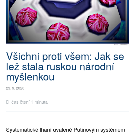
SOCIÁLNÍ SÍTĚ
RUBRIKY
PLNÁ VERZE STRÁNEK
Všichni proti všem: Jak se
lež stala ruskou národní
myšlenkou
23. 9. 2020
čas čtení 1 minuta
Systematické lhaní uvalené Putinovým systémem