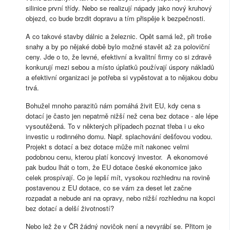
silinice první třídy. Nebo se realizují nápady jako nový kruhový
objezd, co bude brzdit dopravu a tím přispěje k bezpečnosti.
A co takové stavby dálnic a železnic. Opět samá lež, při troše
snahy a by po nějaké době bylo možné stavět až za poloviční
ceny. Jde o to, že levné, efektivní a kvalitní firmy co si zdravě
konkurují mezi sebou a místo úplatků používají úspory nákladů
a efektivní organizaci je potřeba si vypěstovat a to nějakou dobu
trvá.
Bohužel mnoho parazitů nám pomáhá živit EU, kdy cena s
dotací je často jen nepatrně nižší než cena bez dotace - ale lépe
vysoutěžená. To v některých případech poznat třeba i u eko
investic u rodinného domu. Např. splachování dešťovou vodou.
Projekt s dotací a bez dotace může mít nakonec velmi
podobnou cenu, kterou platí koncový investor. A ekonomové
pak budou lhát o tom, že EU dotace české ekonomice jako
celek prospívají. Co je lepší mít, vysokou rozhlednu na rovině
postavenou z EU dotace, co se vám za deset let začne
rozpadat a nebude ani na opravy, nebo nižší rozhlednu na kopci
bez dotací a delší životností?
Nebo lež že v ČR žádný novičok není a nevyrábí se. Přitom je