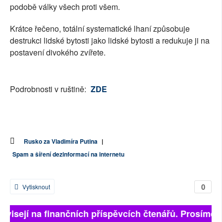
podobě války všech proti všem.
Krátce řečeno, totální systematické lhaní způsobuje
destrukci lidské bytosti jako lidské bytosti a redukuje ji na
postavení divokého zvířete.
Podrobnosti v ruštině:
ZDE
Rusko za Vladimíra Putina
|
Spam a šíření dezinformací na internetu
0
Vytisknout
ávisejí na finančních příspěvcích čtenářů. Prosíme, př