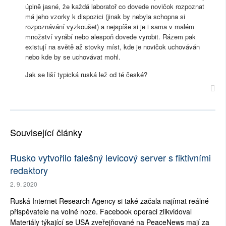
úplně jasné, že každá laboratoř co dovede novičok rozpoznat
má jeho vzorky k dispozici (jinak by nebyla schopna si
rozpoznávání vyzkoušet) a nejspíše si je i sama v malém
množství vyrábí nebo alespoň dovede vyrobit. Rázem pak
existují na světě až stovky míst, kde je novičok uchováván
nebo kde by se uchovávat mohl.
Jak se liší typická ruská lež od té české?
Související články
Rusko vytvořilo falešný levicový server s fiktivními
redaktory
2. 9. 2020
Ruská Internet Research Agency si také začala najímat reálné
přispěvatele na volné noze. Facebook operaci zlikvidoval
Materiály týkající se USA zveřejňované na PeaceNews mají za