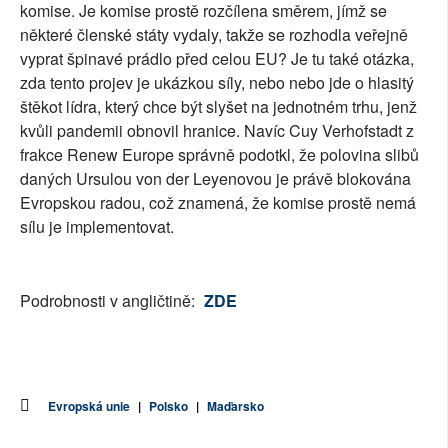
komise. Je komise prostě rozčílena směrem, jímž se
některé členské státy vydaly, takže se rozhodla veřejně
vyprat špinavé prádlo před celou EU? Je tu také otázka,
zda tento projev je ukázkou síly, nebo nebo jde o hlasitý
štěkot lídra, který chce být slyšet na jednotném trhu, jenž
kvůli pandemii obnovil hranice. Navíc Cuy Verhofstadt z
frakce Renew Europe správně podotkl, že polovina slibů
daných Ursulou von der Leyenovou je právě blokována
Evropskou radou, což znamená, že komise prostě nemá
sílu je implementovat.
Podrobnosti v angličtině:
ZDE
Evropská unie
|
Polsko
|
Maďarsko