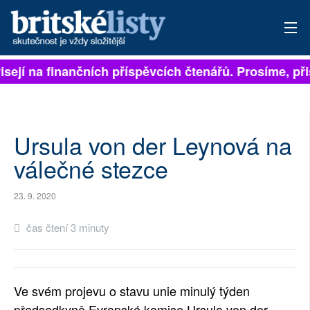
isejí na finančních příspěvcích čtenářů. Prosíme, přis
PŘIHLÁSIT
AKTUÁLNÍ VYDÁNÍ
ARCHIV
Ursula von der Leynová na
válečné stezce
ROZHOVORY
23. 9. 2020
TÉMATA
čas čtení 3 minuty
NEJČTENĚJŠÍ ZA 7 DNÍ
AUTOŘI
Ve svém projevu o stavu unie minulý týden
PŘÍSPĚVKY NA PROVOZ
předsedkyně Evropské komise Ursula von der