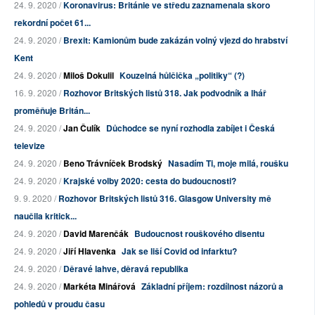
24. 9. 2020 /
Koronavirus: Británie ve středu zaznamenala skoro
rekordní počet 61...
24. 9. 2020 /
Brexit: Kamionům bude zakázán volný vjezd do hrabství
Kent
24. 9. 2020 /
Miloš Dokulil
Kouzelná hůlčička „politiky“ (?)
16. 9. 2020 /
Rozhovor Britských listů 318. Jak podvodník a lhář
proměňuje Britán...
24. 9. 2020 /
Jan Čulík
Důchodce se nyní rozhodla zabíjet i Česká
televize
24. 9. 2020 /
Beno Trávníček Brodský
Nasadím Ti, moje milá, roušku
24. 9. 2020 /
Krajské volby 2020: cesta do budoucnosti?
9. 9. 2020 /
Rozhovor Britských listů 316. Glasgow University mě
naučila kritick...
24. 9. 2020 /
David Marenčák
Budoucnost rouškového disentu
24. 9. 2020 /
Jiří Hlavenka
Jak se liší Covid od infarktu?
24. 9. 2020 /
Děravé lahve, děravá republika
24. 9. 2020 /
Markéta Minářová
Základní příjem: rozdílnost názorů a
pohledů v proudu času