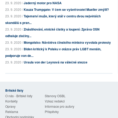
23. 9. 2020 /
Jaderný motor pro NASA
23. 9. 2020 /
Kauza Trumpgate: V čem se vyšetřovatel Mueller zmýlil?
23. 9. 2020 /
Tajemství muže, který stál v centru dvou největších
skandálů s pran...
23. 9. 2020 /
Znásilňování, etnické čistky a loupení: Zpráva OSN
odhaluje zločiny...
23. 9. 2020 /
Mongolsko: Návštěva čínského ministra vyvolala protesty
23. 9. 2020 /
Biden kritický k Polsku v otázce práv LGBT menšin,
podporuje von de...
23. 9. 2020 /
Ursula von der Leynová na válečné stezce
Britské listy
O nás - Britské listy
Stanovy OSBL
Kontakty
Vzkaz redakci
Opravy
Informace pro autory
Reklama
Příspěvky
Obchodní podmínky