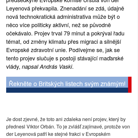
Leyenová překvapila. Znenadání se zdá, údajně
SOCIÁLNÍ SÍTĚ
nová technokratická administrativa může být o
RUBRIKY
něco více politicky aktivní, než se původně
očekávalo. Projev trval 79 minut a pokrýval řadu
PLNÁ VERZE STRÁNEK
témat, od změny klimatu přes migraci a silnější
Evropské zdravotní unie. Podívejme se, jak se
tento projev slučuje s postoji stávající maďarské
vlády,
.
napsal András Vaski
Je dost zjevné, že toto ani zdaleka není projev, který by
přednesl Viktor Orbán. To je zvlášť zajímavé, protože von
der Leyenová patří ke stejné frakci v Evropském