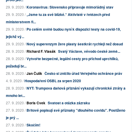
29. 9. 2020 /
Koronavirus: Slovensko připravuje mimořádný stav
29. 9. 2020 /
„Jsme tu za své blízké.“ Aktivisté v řetězech před
ministerstvem fi...
29. 9. 2020 /
Po celém světě budou nyní k dispozici testy na covid-19,
jejichž vý...
29. 9. 2020 /
Nový superenzym žere plasty šestkrát rychleji než dosud
28. 9. 2020 /
Richard F. Vlasák
Svatý Václave, vévodo české země...
28. 9. 2020 /
Vytvořte bezpečné, legální cesty pro příchod uprchlíků,
požadují br...
28. 9. 2020 /
Jan Čulík
Česko si zničilo úřad Veřejného ochránce práv
4. 9. 2020 /
Hospodaření OSBL za srpen 2020
28. 9. 2020 /
NYT: Trumpova daňová přiznání vykazují chronické ztráty a
mnoho let...
27. 9. 2020 /
Boris Cvek
Svatost a otázka zázraku
27. 9. 2020 /
Britové popisují své příznaky "dlouhého covidu". Postiženo
je prý ...
27. 9. 2020 /
Skočím!