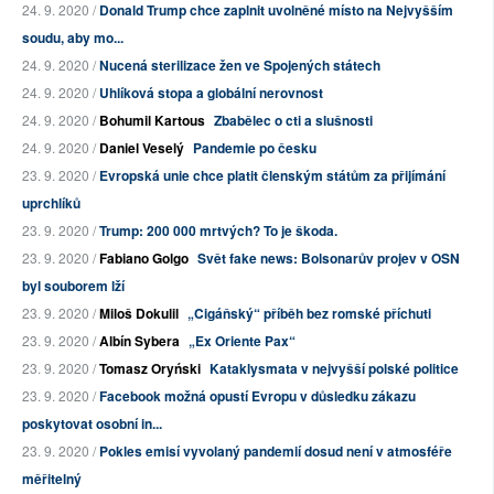
24. 9. 2020 /
Donald Trump chce zaplnit uvolněné místo na Nejvyšším
soudu, aby mo...
24. 9. 2020 /
Nucená sterilizace žen ve Spojených státech
24. 9. 2020 /
Uhlíková stopa a globální nerovnost
24. 9. 2020 /
Bohumil Kartous
Zbabělec o cti a slušnosti
24. 9. 2020 /
Daniel Veselý
Pandemie po česku
23. 9. 2020 /
Evropská unie chce platit členským státům za přijímání
uprchlíků
23. 9. 2020 /
Trump: 200 000 mrtvých? To je škoda.
23. 9. 2020 /
Fabiano Golgo
Svět fake news: Bolsonarův projev v OSN
byl souborem lží
23. 9. 2020 /
Miloš Dokulil
„Cigáňský“ příběh bez romské příchuti
23. 9. 2020 /
Albín Sybera
„Ex Oriente Pax“
23. 9. 2020 /
Tomasz Oryński
Kataklysmata v nejvyšší polské politice
23. 9. 2020 /
Facebook možná opustí Evropu v důsledku zákazu
poskytovat osobní in...
23. 9. 2020 /
Pokles emisí vyvolaný pandemií dosud není v atmosféře
měřitelný