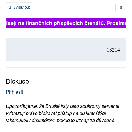
0
Vytisknout
ávisejí na finančních příspěvcích čtenářů. Prosíme, p
13214
Diskuse
Přihlásit
Upozorňujeme, že Britské listy jako soukromý server si
vyhrazují právo blokovat přístup na diskusní fóra
jakémukoliv diskutérovi, pokud to uznají za důvodné.