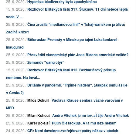
25. 9. 2020 /
Hypotéza biodiverzity byla zpochybněna
15. 9. 2020 /
Rozhovor Britských listů 317. Šluknov: 11 dní neteče teplá
voda. V ...
25. 9. 2020 /
Čína zrušila "mediánovou linii" v Tchaj-wanském průlivu:
Začíná krize?
25. 9. 2020 /
Bělorusko: Protesty v Minsku po tajné Lukašenkově
inauguraci
25. 9. 2020 /
Přesvědčí ekonomický plán Joea Bidena americké voliče?
25. 9. 2020 /
Zemanův "gang čtyř"
15. 9. 2020 /
Rozhovor Britských listů 315. Bezbariérový přístup
nemáme. Na inval...
25. 9. 2020 /
Británie v pandemii: "Trpíme hladem". (Jakpak tomu asi je
v Česku?)
25. 9. 2020 /
Miloš Dokulil
Václava Klause seniora vážné varování v
MFD
25. 9. 2020 /
Milan Kohout
Andre Vltchek je mrtev, ať žije Andre Vltchek
25. 9. 2020 /
Karel Dolejší
Putin ČR fackuje. A ta mu leze někam
24. 9. 2020 /
ČR: Není dovoleno zveřejňovat počty nákaz v obcích