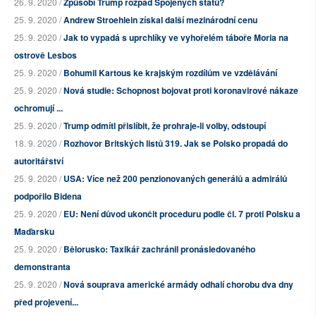
26. 9. 2020 /
Způsobí Trump rozpad Spojených států?
25. 9. 2020 /
Andrew Stroehlein získal další mezinárodní cenu
25. 9. 2020 /
Jak to vypadá s uprchlíky ve vyhořelém táboře Moria na
ostrově Lesbos
25. 9. 2020 /
Bohumil Kartous ke krajským rozdílům ve vzdělávání
25. 9. 2020 /
Nová studie: Schopnost bojovat proti koronavirové nákaze
ochromují ...
25. 9. 2020 /
Trump odmítl přislíbit, že prohraje-li volby, odstoupí
18. 9. 2020 /
Rozhovor Britských listů 319. Jak se Polsko propadá do
autoritářství
25. 9. 2020 /
USA: Více než 200 penzionovaných generálů a admirálů
podpořilo Bidena
25. 9. 2020 /
EU: Není důvod ukončit proceduru podle čl. 7 proti Polsku a
Maďarsku
25. 9. 2020 /
Bělorusko: Taxikář zachránil pronásledovaného
demonstranta
25. 9. 2020 /
Nová souprava americké armády odhalí chorobu dva dny
před projevení...