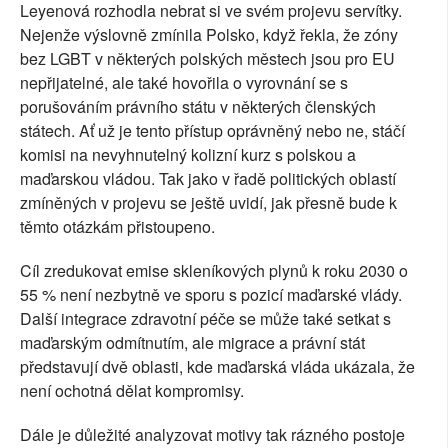
Leyenová rozhodla nebrat si ve svém projevu servítky.
Nejenže výslovně zmínila Polsko, když řekla, že zóny
bez LGBT v některých polských městech jsou pro EU
nepřijatelné, ale také hovořila o vyrovnání se s
porušováním právního státu v některých členských
státech. Ať už je tento přístup oprávněný nebo ne, stáčí
komisi na nevyhnutelný kolizní kurz s polskou a
maďarskou vládou. Tak jako v řadě politických oblastí
zmíněných v projevu se ještě uvidí, jak přesně bude k
těmto otázkám přistoupeno.
Cíl zredukovat emise skleníkových plynů k roku 2030 o
55 % není nezbytně ve sporu s pozicí maďarské vlády.
Další integrace zdravotní péče se může také setkat s
maďarským odmítnutím, ale migrace a právní stát
představují dvě oblasti, kde maďarská vláda ukázala, že
není ochotná dělat kompromisy.
Dále je důležité analyzovat motivy tak rázného postoje