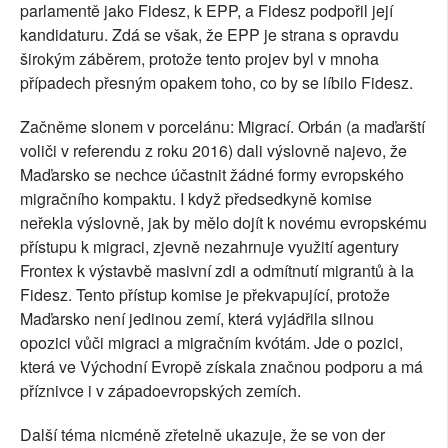
parlamentě jako Fidesz, k EPP, a Fidesz podpořil její
kandidaturu. Zdá se však, že EPP je strana s opravdu
širokým záběrem, protože tento projev byl v mnoha
případech přesným opakem toho, co by se líbilo Fidesz.
Začněme slonem v porcelánu: Migrací. Orbán (a maďarští
voliči v referendu z roku 2016) dali výslovně najevo, že
Maďarsko se nechce účastnit žádné formy evropského
migračního kompaktu. I když předsedkyně komise
neřekla výslovně, jak by mělo dojít k novému evropskému
přístupu k migraci, zjevně nezahrnuje využití agentury
Frontex k výstavbě masivní zdi a odmítnutí migrantů à la
Fidesz. Tento přístup komise je překvapující, protože
Maďarsko není jedinou zemí, která vyjádřila silnou
opozici vůči migraci a migračním kvótám. Jde o pozici,
která ve Východní Evropě získala značnou podporu a má
příznivce i v západoevropských zemích.
Další téma nicméně zřetelně ukazuje, že se von der