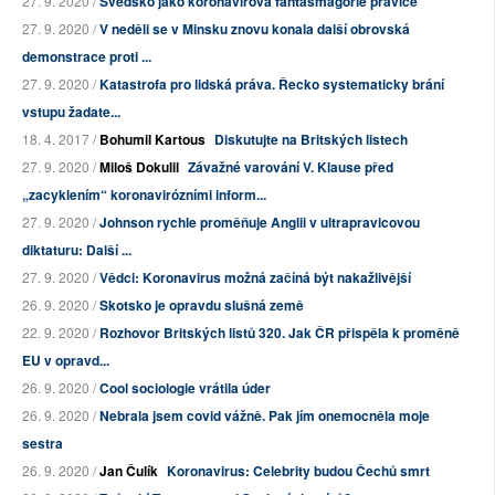
27. 9. 2020 /
Švédsko jako koronavirová fantasmagorie pravice
27. 9. 2020 /
V neděli se v Minsku znovu konala další obrovská
demonstrace proti ...
27. 9. 2020 /
Katastrofa pro lidská práva. Řecko systematicky brání
vstupu žadate...
18. 4. 2017 /
Bohumil Kartous
Diskutujte na Britských listech
27. 9. 2020 /
Miloš Dokulil
Závažné varování V. Klause před
„zacyklením“ koronavirózními inform...
27. 9. 2020 /
Johnson rychle proměňuje Anglii v ultrapravicovou
diktaturu: Další ...
27. 9. 2020 /
Vědci: Koronavirus možná začíná být nakažlivější
26. 9. 2020 /
Skotsko je opravdu slušná země
22. 9. 2020 /
Rozhovor Britských listů 320. Jak ČR přispěla k proměně
EU v opravd...
26. 9. 2020 /
Cool sociologie vrátila úder
26. 9. 2020 /
Nebrala jsem covid vážně. Pak jím onemocněla moje
sestra
26. 9. 2020 /
Jan Čulík
Koronavirus: Celebrity budou Čechů smrt