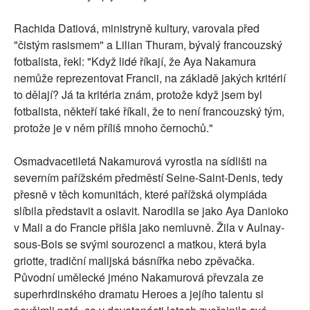
Rachida Datiová, ministryně kultury, varovala před
"čistým rasismem" a Lilian Thuram, bývalý francouzský
fotbalista, řekl: "Když lidé říkají, že Aya Nakamura
nemůže reprezentovat Francii, na základě jakých kritérií
to dělají? Já ta kritéria znám, protože když jsem byl
fotbalista, někteří také říkali, že to není francouzský tým,
protože je v něm příliš mnoho černochů."
Osmadvacetiletá Nakamurová vyrostla na sídlišti na
severním pařížském předměstí Seine-Saint-Denis, tedy
přesně v těch komunitách, které pařížská olympiáda
slíbila představit a oslavit. Narodila se jako Aya Danioko
v Mali a do Francie přišla jako nemluvně. Žila v Aulnay-
sous-Bois se svými sourozenci a matkou, která byla
griotte, tradiční malijská básnířka nebo zpěvačka.
Původní umělecké jméno Nakamurová převzala ze
superhrdinského dramatu Heroes a jejího talentu si