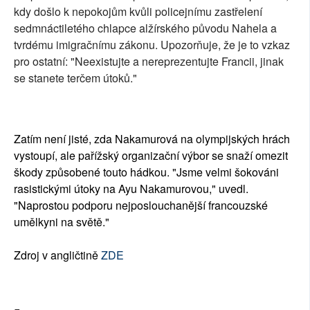
kdy došlo k nepokojům kvůli policejnímu zastřelení
sedmnáctiletého chlapce alžírského původu Nahela a
tvrdému imigračnímu zákonu. Upozorňuje, že je to vzkaz
pro ostatní: "Neexistujte a nereprezentujte Francii, jinak
se stanete terčem útoků."
Zatím není jisté, zda Nakamurová na olympijských hrách
vystoupí, ale pařížský organizační výbor se snaží omezit
škody způsobené touto hádkou. "Jsme velmi šokováni
rasistickými útoky na Ayu Nakamurovou," uvedl.
"Naprostou podporu nejposlouchanější francouzské
umělkyni na světě."
Zdroj v angličtině
ZDE