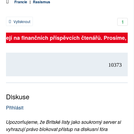
Francie
|
Rasismus
1
Vytisknout
isejí na finančních příspěvcích čtenářů. Prosíme, přis
10373
Diskuse
Přihlásit
Upozorňujeme, že Britské listy jako soukromý server si
vyhrazují právo blokovat přístup na diskusní fóra