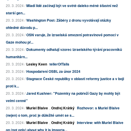
20. 3. 2024 /
Mladí lidé začínají být ve světě daleko méně šťastní než
starší gen...
20. 3. 2024 /
Washington Post: Záběry z dronu vyvolávají otázky
ohledně důvodu p...
20. 3. 2024 /
OSN varuje, že izraelská omezení potravinové pomoci v
Gaze mohou př...
20. 3. 2024 /
Dokumenty odhalují vzorec izraelského týrání pracovníků
humanitárn...
20. 3. 2024 /
Lesley Keen
tellerOfTails
20. 3. 2024 /
Hospodaření OSBL za únor 2024
20. 3. 2024 /
Stagnace České republiky v oblasti reformy justice a v boji
proti k...
20. 3. 2024 /
Jared Kushner: "Pozemky na pobřeží Gazy by mohly být
velmi cenné"
20. 3. 2024 /
Muriel Blaive
,
Ondřej Krátký
Rozhovor: s Muriel Blaive
(nejen) o tom, proč je důležité umět se s...
20. 3. 2024 /
Muriel Blaive
,
Ondřej Krátký
Interview: with Muriel Blaive
on (not only) about why it is importa...