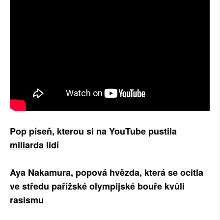
SOCIÁLNÍ SÍTĚ
RUBRIKY
PLNÁ VERZE STRÁNEK
Pop píseň, kterou si na YouTube pustila
miliarda
lidí
Aya Nakamura, popová hvězda, která se ocitla
ve středu pařížské olympijské bouře kvůli
rasismu