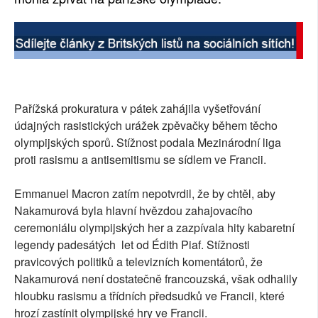
Pařížská prokuratura v pátek zahájila vyšetřování
údajných rasistických urážek zpěvačky během těcho
olympijských sporů. Stížnost podala Mezinárodní liga
proti rasismu a antisemitismu se sídlem ve Francii.
Emmanuel Macron zatím nepotvrdil, že by chtěl, aby
Nakamurová byla hlavní hvězdou zahajovacího
ceremoniálu olympijských her a zazpívala hity kabaretní
legendy padesátých let od Édith Piaf. Stížnosti
pravicových politiků a televizních komentátorů, že
Nakamurová není dostatečně francouzská, však odhalily
hloubku rasismu a třídních předsudků ve Francii, které
hrozí zastínit olympijské hry ve Francii.