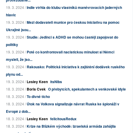
protivzdušné...
19. 3. 2024 /
Indie vtrhla do klubu vlastníků manévrovacích jaderných
hlavic
19. 3. 2024 /
Mezi dodavateli munice pro českou iniciativu na pomoc
Ukrajině jsou...
19. 3. 2024 /
Studie: Jedinci s ADHD se mohou častěji zapojovat do
politiky
19. 3. 2024 /
Poté co konfrontovali nacistickou minulost si Němci
mysleli, že jso...
19. 3. 2024 /
Rakousko: Politická iniciativa k zajištění dodávek ruského
plynu od...
19. 3. 2024 /
Lesley Keen
itsNibs
18. 3. 2024 /
Boris Cvek
O přebytcích, spekulantech a venkovské idyle
18. 3. 2024 /
To divné ticho
18. 3. 2024 /
Útok na Volkova signalizuje návrat Ruska ke špionáži v
Evropě z dob...
18. 3. 2024 /
Lesley Keen
felicitousRedux
18. 3. 2024 /
Krize na Blízkém východě: Izraelská armáda zahájila