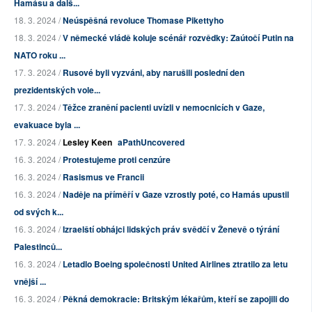
Hamásu a dalš...
18. 3. 2024 /
Neúspěšná revoluce Thomase Pikettyho
18. 3. 2024 /
V německé vládě koluje scénář rozvědky: Zaútočí Putin na
NATO roku ...
17. 3. 2024 /
Rusové byli vyzváni, aby narušili poslední den
prezidentských vole...
17. 3. 2024 /
Těžce zranění pacienti uvízli v nemocnicích v Gaze,
evakuace byla ...
17. 3. 2024 /
Lesley Keen
aPathUncovered
16. 3. 2024 /
Protestujeme proti cenzúre
16. 3. 2024 /
Rasismus ve Francii
16. 3. 2024 /
Naděje na příměří v Gaze vzrostly poté, co Hamás upustil
od svých k...
16. 3. 2024 /
Izraelští obhájci lidských práv svědčí v Ženevě o týrání
Palestinců...
16. 3. 2024 /
Letadlo Boeing společnosti United Airlines ztratilo za letu
vnější ...
16. 3. 2024 /
Pěkná demokracie: Britským lékařům, kteří se zapojili do