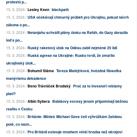
protestů p...
15. 3. 2024 /
Lesley Keen
blackpath
15. 3. 2024 /
USA očekávají chmurný průběh pro Ukrajinu, pokud návrh
zákona o po...
15. 3. 2024 /
Netanjahu schválil plány útoku na Rafáh, do Gazy dorazila
loď s po...
15. 3. 2024 /
Ruský raketový útok na Oděsu zabil nejméně 20 lidí
15. 3. 2024 /
Ruská agrese na Ukrajině: Rusko tvrdí, že zmařilo
ukrajinský útok...
15. 3. 2024 /
Bohumil Sláma
Tereza Matějčková, hvězdná filosofka
manýrismu dekadence
15. 3. 2024 /
Beno Trávníček Brodský
Proč za to investoři reklamy
platí?
15. 3. 2024 /
Albín Sybera
Babišovy excesy jenom připomínají běžnou
realitu v Česku
15. 3. 2024 /
Británie: Ministr Michael Gove čelí výhrůžkám žalobou
poté, co nazn...
15. 3. 2024 /
Pro Británii existuje mnohem větší hrozba než okrajoví