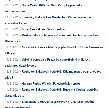
20. 3. 2024 /
Boris Cvek
Hitlerův Mein Kampf a propad k
bezvýznamnosti
18. 3. 2024 /
Izraelský historik Lee Mordechai: Věcné svědectví o
absolutně katas...
20. 3. 2024 /
Soňa Svobodová
Dvě Josefíny
19. 3. 2024 /
Mezinárodní společenství by se mělo hanbou propadnout:
Hladomor v ...
19. 3. 2024 /
Slovenská opozice bije na poplach kvůli příklonu Slovenska
k Rusku ...
19. 3. 2024 /
Veřejná doprava v Praze by samozřejmě měla být
zadarmo, vjezd do ce...
12. 3. 2024 /
Rozhovor Britských listů 649. Kdo má právo pojmenovávat
ulice?
19. 3. 2024 /
Human Rights Watch: EU odměňuje represi
11. 3. 2024 /
Rozhovor Britských listů 648. Bude mít Česká republika
dostatek ele...
19. 3. 2024 /
Elon Musk reagoval na příspěvek krajně pravicového
Rakušana spojené...