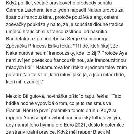
Když politici, včetně pravicového předsedy senátu
Gérarda Larchera, tento týden napadli Nakamurovou za
špatnou francouzštinu, protože používá slang, ostatní
zpěvačky poukázaly na to, že je součástí dlouhé tradice
umělců hrajících si s francouzštinou, od básníka
Baudelaira až po hudebníka Serge Gainsbourga.
Zpěvačka Princess Erika řekla: "Ti lidé, kteří říkají, že
Nakamurová neumí francouzsky, kde to žijí? Protože Aya
nemluví jen poetickou francouzštinou, ale francouzštinou
mladých lidí." Nakamurová loni řekla v jednom televizním
pořadu: "Je tolik lidí, kteří mluví jako já, a jsou mladí lidé,
kteří mi rozumějí."
Mekolo Biliguiová, novinářka píšící o rapu, řekla: "Tato
hádka hodně vypovídá o tom, co je to rasismus ve
Francii. Není to první polemika tohoto druhu. Když si
rappera Youssoupha vybral francouzský fotbalový tým,
aby nahrál jeho hymnu pro Euro 2021, došlo k polemice
ze strany krajní pravice. Když měl rapper Black M