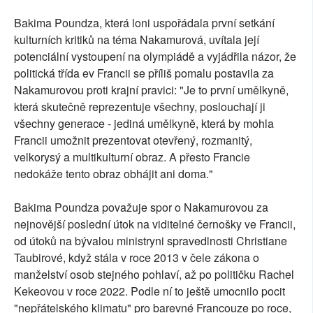
Bakima Poundza, která loni uspořádala první setkání
kulturních kritiků na téma Nakamurová, uvítala její
potenciální vystoupení na olympiádě a vyjádřila názor, že
politická třída ev Francii se příliš pomalu postavila za
Nakamurovou proti krajní pravici: "Je to první umělkyně,
která skutečně reprezentuje všechny, poslouchají ji
všechny generace - jediná umělkyně, která by mohla
Francii umožnit prezentovat otevřený, rozmanitý,
velkorysý a multikulturní obraz. A přesto Francie
nedokáže tento obraz obhájit ani doma."
Bakima Poundza považuje spor o Nakamurovou za
nejnovější poslední útok na viditelné černošky ve Francii,
od útoků na bývalou ministryni spravedlnosti Christiane
Taubirové, když stála v roce 2013 v čele zákona o
manželství osob stejného pohlaví, až po političku Rachel
Kekeovou v roce 2022. Podle ní to ještě umocnilo pocit
"nepřátelského klimatu" pro barevné Francouze po roce,