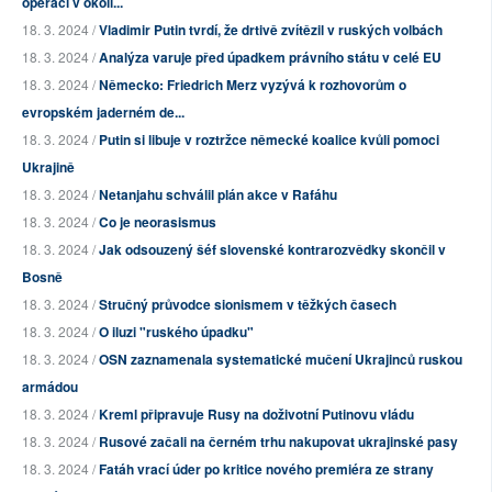
operaci v okolí...
18. 3. 2024 /
Vladimir Putin tvrdí, že drtivě zvítězil v ruských volbách
18. 3. 2024 /
Analýza varuje před úpadkem právního státu v celé EU
18. 3. 2024 /
Německo: Friedrich Merz vyzývá k rozhovorům o
evropském jaderném de...
18. 3. 2024 /
Putin si libuje v roztržce německé koalice kvůli pomoci
Ukrajině
18. 3. 2024 /
Netanjahu schválil plán akce v Rafáhu
18. 3. 2024 /
Co je neorasismus
18. 3. 2024 /
Jak odsouzený šéf slovenské kontrarozvědky skončil v
Bosně
18. 3. 2024 /
Stručný průvodce sionismem v těžkých časech
18. 3. 2024 /
O iluzi "ruského úpadku"
18. 3. 2024 /
OSN zaznamenala systematické mučení Ukrajinců ruskou
armádou
18. 3. 2024 /
Kreml připravuje Rusy na doživotní Putinovu vládu
18. 3. 2024 /
Rusové začali na černém trhu nakupovat ukrajinské pasy
18. 3. 2024 /
Fatáh vrací úder po kritice nového premiéra ze strany