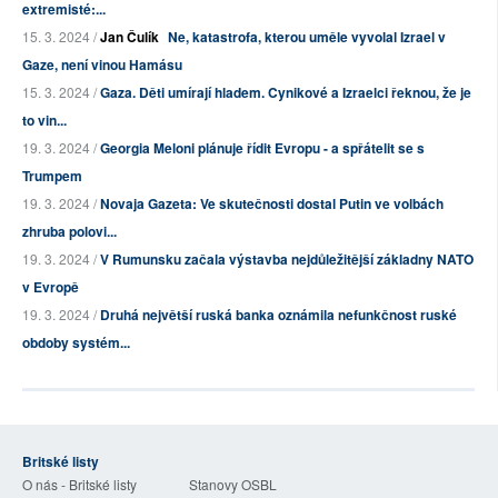
extremisté:...
15. 3. 2024 /
Jan Čulík
Ne, katastrofa, kterou uměle vyvolal Izrael v
Gaze, není vinou Hamásu
15. 3. 2024 /
Gaza. Děti umírají hladem. Cynikové a Izraelci řeknou, že je
to vin...
19. 3. 2024 /
Georgia Meloni plánuje řídit Evropu - a spřátelit se s
Trumpem
19. 3. 2024 /
Novaja Gazeta: Ve skutečnosti dostal Putin ve volbách
zhruba polovi...
19. 3. 2024 /
V Rumunsku začala výstavba nejdůležitější základny NATO
v Evropě
19. 3. 2024 /
Druhá největší ruská banka oznámila nefunkčnost ruské
obdoby systém...
Britské listy
O nás - Britské listy
Stanovy OSBL