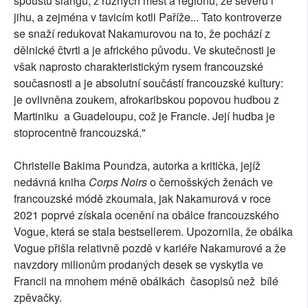
spoustu slangu, z různých měst a regionů, ze severu i
jihu, a zejména v tavicím kotli Paříže... Tato kontroverze
se snaží redukovat Nakamurovou na to, že pochází z
dělnické čtvrti a je afrického původu. Ve skutečnosti je
však naprosto charakteristickým rysem francouzské
současnosti a je absolutní součástí francouzské kultury:
je ovlivněna zoukem, afrokaribskou popovou hudbou z
Martiniku a Guadeloupu, což je Francie. Její hudba je
stoprocentně francouzská."
Christelle Bakima Poundza, autorka a kritička, jejíž
nedávná kniha
Corps Noirs
o černošských ženách ve
francouzské módě zkoumala, jak Nakamurová v roce
2021 poprvé získala ocenění na obálce francouzského
Vogue, která se stala bestsellerem. Upozornila, že obálka
Vogue přišla relativně pozdě v kariéře Nakamurové a že
navzdory milionům prodaných desek se vyskytla ve
Francii na mnohem méně obálkách časopisů než bílé
zpěvačky.