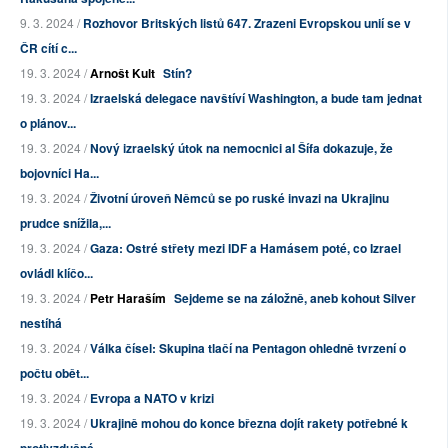
9. 3. 2024 /
Rozhovor Britských listů 647. Zrazeni Evropskou unií se v
ČR cítí c...
19. 3. 2024 /
Arnošt Kult
Stín?
19. 3. 2024 /
Izraelská delegace navštíví Washington, a bude tam jednat
o plánov...
19. 3. 2024 /
Nový izraelský útok na nemocnici al Šífa dokazuje, že
bojovníci Ha...
19. 3. 2024 /
Životní úroveň Němců se po ruské invazi na Ukrajinu
prudce snížila,...
19. 3. 2024 /
Gaza: Ostré střety mezi IDF a Hamásem poté, co Izrael
ovládl klíčo...
19. 3. 2024 /
Petr Haraším
Sejdeme se na záložně, aneb kohout Silver
nestíhá
19. 3. 2024 /
Válka čísel: Skupina tlačí na Pentagon ohledně tvrzení o
počtu obět...
19. 3. 2024 /
Evropa a NATO v krizi
19. 3. 2024 /
Ukrajině mohou do konce března dojít rakety potřebné k