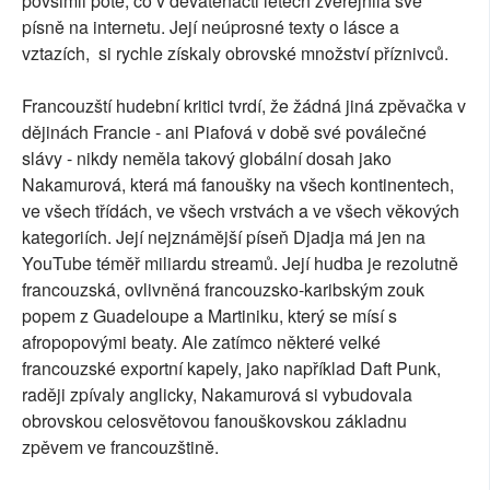
povšimli poté, co v devatenácti letech zveřejnila své
písně na internetu. Její neúprosné texty o lásce a
vztazích, si rychle získaly obrovské množství příznivců.
Francouzští hudební kritici tvrdí, že žádná jiná zpěvačka v
dějinách Francie - ani Piafová v době své poválečné
slávy - nikdy neměla takový globální dosah jako
Nakamurová, která má fanoušky na všech kontinentech,
ve všech třídách, ve všech vrstvách a ve všech věkových
kategoriích. Její nejznámější píseň
Djadja
má jen na
YouTube téměř miliardu streamů. Její hudba je rezolutně
francouzská, ovlivněná francouzsko-karibským zouk
popem z Guadeloupe a Martiniku, který se mísí s
afropopovými beaty. Ale zatímco některé velké
francouzské exportní kapely, jako například Daft Punk,
raději zpívaly anglicky, Nakamurová si vybudovala
obrovskou celosvětovou fanouškovskou základnu
zpěvem ve francouzštině.