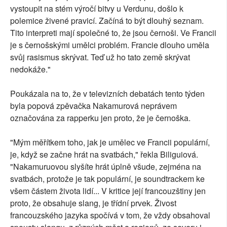
vystoupit na stém výročí bitvy u Verdunu, došlo k
polemice živené pravicí. Začíná to být dlouhý seznam.
Tito interpreti mají společné to, že jsou černoši. Ve Francii
je s černošskými umělci problém. Francie dlouho uměla
svůj rasismus skrývat. Teď už ho tato země skrývat
nedokáže."
Poukázala na to, že v televizních debatách tento týden
byla popová zpěvačka Nakamurová neprávem
označována za rapperku jen proto, že je černoška.
"Mým měřítkem toho, jak je umělec ve Francii populární,
je, když se začne hrát na svatbách," řekla Biliguiová.
"Nakamuruovou slyšíte hrát úplně všude, zejména na
svatbách, protože je tak populární, je soundtrackem ke
všem částem života lidí... V kritice její francouzštiny jen
proto, že obsahuje slang, je třídní prvek. Živost
francouzského jazyka spočívá v tom, že vždy obsahoval