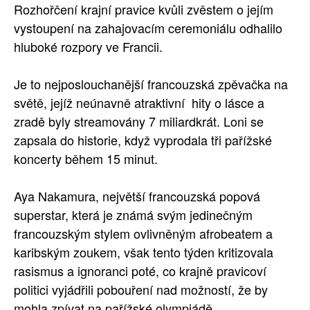
Rozhořčení krajní pravice kvůli zvěstem o jejím
vystoupení na zahajovacím ceremoniálu odhalilo
hluboké rozpory ve Francii.
Je to nejposlouchanější francouzská zpěvačka na
světě, jejíž neúnavně atraktivní hity o lásce a
zradě byly streamovány 7 miliardkrát. Loni se
zapsala do historie, když vyprodala tři pařížské
koncerty během 15 minut.
Aya Nakamura, největší francouzská popová
superstar, která je známá svým jedinečným
francouzským stylem ovlivněným afrobeatem a
karibským zoukem, však tento týden kritizovala
rasismus a ignoranci poté, co krajně pravicoví
politici vyjádřili pobouření nad možností, že by
mohla zpívat na pařížské olympiádě.