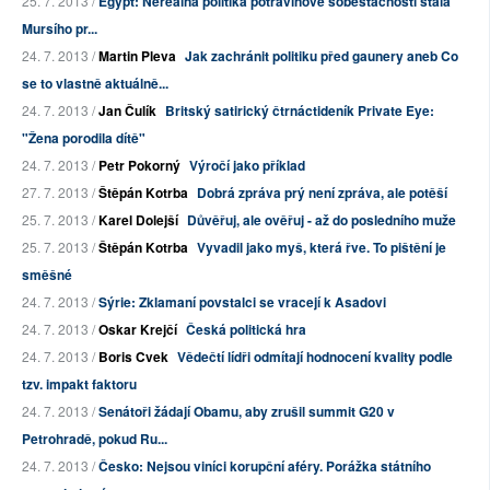
25. 7. 2013 /
Egypt: Nereálná politika potravinové soběstačnosti stála
Mursího pr...
24. 7. 2013 /
Martin Pleva
Jak zachránit politiku před gaunery aneb Co
se to vlastně aktuálně...
24. 7. 2013 /
Jan Čulík
Britský satirický čtrnáctideník Private Eye:
"Žena porodila dítě"
24. 7. 2013 /
Petr Pokorný
Výročí jako příklad
27. 7. 2013 /
Štěpán Kotrba
Dobrá zpráva prý není zpráva, ale potěší
25. 7. 2013 /
Karel Dolejší
Důvěřuj, ale ověřuj - až do posledního muže
25. 7. 2013 /
Štěpán Kotrba
Vyvadil jako myš, která řve. To pištění je
směšné
24. 7. 2013 /
Sýrie: Zklamaní povstalci se vracejí k Asadovi
24. 7. 2013 /
Oskar Krejčí
Česká politická hra
24. 7. 2013 /
Boris Cvek
Vědečtí lídři odmítají hodnocení kvality podle
tzv. impakt faktoru
24. 7. 2013 /
Senátoři žádají Obamu, aby zrušil summit G20 v
Petrohradě, pokud Ru...
24. 7. 2013 /
Česko: Nejsou viníci korupční aféry. Porážka státního