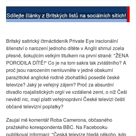
SOCIÁLNÍ SÍTĚ
RUBRIKY
PLNÁ VERZE STRÁNEK
Britský satirický čtrnáctideník Private Eye iracionální
šilenství o narození jednoho dítěte v Anglii shrnul zcela
přesně, šokujícím velkým titulkem na první straně: "ŽENA
PORODILA DÍTĚ!" Co je na tom sakra tak zvláštního? A
proč jsou narozením nemluvněte v jedné obskurní
parazitické anglické rodině zbohatlíků posedlé české
televize? Jaký je veřejný zájem? Proč za absurdní
divadlo roajalistických orgií ve vzdálené zemi, o níž Češi
nevědí nic, mají platit veřejnoprávní České televizi čeští
občané televizní poplatky?
Zaujal mě komentář Roba Camerona, občasného
pražského korespondenta BBC. Na Facebooku
publikoval informaci: "Česká televize hledá někoho, kdo