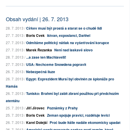
Obsah vydání | 26. 7. 2013
28. 7. 2013 /
Církev musí být prostá a starat se o chudé lidi
27. 7. 2013 /
Boris Cvek
Ištvan, exposlanci, Daňhel
27. 7. 2013 /
Odmítáme politický nátlak na vyšetřování korupce
27. 7. 2013 /
Marek Řezanka
Není nad laskavé slovo
28. 7. 2013 /
...a zase ten Machiavelli!
27. 7. 2013 /
USA: Nechceme Snowdena popravit
26. 7. 2013 /
Nebezpečná iluze
26. 7. 2013 /
Egypt: Exprezident Mursí byl obviněn ze špionáže pro
Hamás
26. 7. 2013 /
Tunisko: Brahmí byl zabit zbraní použitou při předchozím
atentátu
25. 7. 2013 /
Jiří Jírovec
Poznámky z Prahy
25. 7. 2013 /
Boris Cvek
Zeman spojuje pravici, rozděluje levici
26. 7. 2013 /
Karel Dolejší
Proč bude Itálie nadále ekonomicky upadat
26. 7. 2013 /
Americký senát prosazuje sankce proti zemím, které