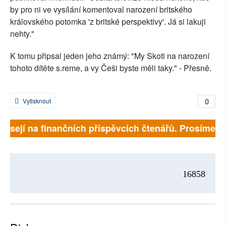
by pro ni ve vysílání komentoval narození britského
královského potomka 'z britské perspektivy'. Já si lakuji
nehty."
K tomu připsal jeden jeho známý: "My Skoti na narození
tohoto dítěte s.reme, a vy Češi byste měli taky." - Přesně.
0
Vytisknout
ávisejí na finančních příspěvcích čtenářů. Prosíme, př
16858