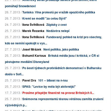
pomáhají Snowdenovi
26. 7. 2013 /
Tunisko: Vlna protestů po vraždě opozičního politika
26. 7. 2013 /
Kreml se modlil "za celou Sýrii"
24. 7. 2013 /
Ilona Švihlíková
Zápisky z cest
25. 7. 2013 /
Marek Řezanka
Nedůvěra nelepí
25. 7. 2013 /
Ilona Švihlíková
Fundovaný pohled na krizi pro všechny,
kdo se nemíní spokojit s vys...
27. 7. 2013 /
Josef Mrázek
Není politika, jako politika
25. 7. 2013 /
Bohumil Kartous
Britská média jsou i kritická, v ČR si
pěstujeme mediální Disneyland
25. 7. 2013 /
Po šesti týdnech protivládních demonstrací v Bulharsku
došlo v Sofi...
25. 7. 2013 /
Pavel Drs
101 -- blbost na n-tou
25. 7. 2013 /
SPAS: "Levice by měla být aktivnější"
17. 7. 2013 /
Prosíme přispějte finančně na provoz Britských li...
25. 7. 2013 /
Sněmovna reprezentantů těsnou většinou zamítla zrušení
výzvědných p...