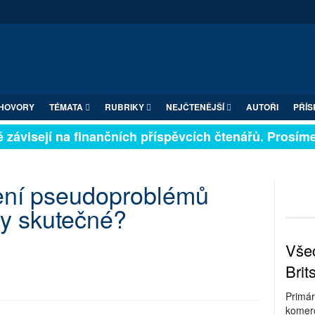
HOVORY
TÉMATA
RUBRIKY
NEJČTENĚJŠÍ
AUTOŘI
PŘÍS
závisejí na finančních příspěvcích čtenářů. Prosíme, 
ení pseudoproblémů
my skutečné?
Všec
Brit
Primár
komerc