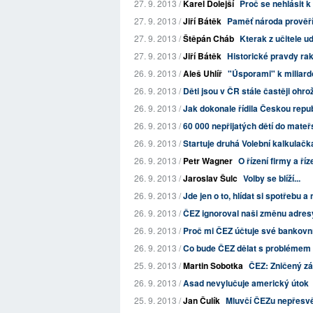
27. 9. 2013 /
Karel Dolejší
Proč se nehlásit k 
27. 9. 2013 /
Jiří Bátěk
Paměť národa prověří
27. 9. 2013 /
Štěpán Cháb
Kterak z učitele u
27. 9. 2013 /
Jiří Bátěk
Historické pravdy r
26. 9. 2013 /
Aleš Uhlíř
"Úsporami" k miliar
26. 9. 2013 /
Děti jsou v ČR stále častěji ohr
26. 9. 2013 /
Jak dokonale řídila Českou repu
26. 9. 2013 /
60 000 nepřijatých dětí do mateřs
26. 9. 2013 /
Startuje druhá Volební kalkulačk
26. 9. 2013 /
Petr Wagner
O řízení firmy a ř
26. 9. 2013 /
Jaroslav Šulc
Volby se blíží...
26. 9. 2013 /
Jde jen o to, hlídat si spotřebu a 
26. 9. 2013 /
ČEZ ignoroval naši změnu adres
26. 9. 2013 /
Proč mi ČEZ účtuje své bankovn
26. 9. 2013 /
Co bude ČEZ dělat s problémem 
25. 9. 2013 /
Martin Sobotka
ČEZ: Zničený zá
26. 9. 2013 /
Asad nevylučuje americký útok
25. 9. 2013 /
Jan Čulík
Mluvčí ČEZu nepřesvě