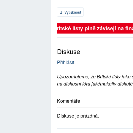
Vytisknout
Britské listy plně závisejí na fin
Diskuse
Přihlásit
Upozorňujeme, že Britské listy jako 
na diskusní fóra jakémukoliv diskuté
Komentáře
Diskuse je prázdná.