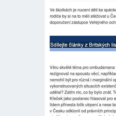
Ve školkách je nucení dětí ke spán
rodiče by si na to měli stěžovat u Če
doporučení zástupce Veřejného ochr
Věru skvělé téma pro ombudsmana v 
rezignoval na spoustu věcí, napříkl
nemohli být pro různá i marginální 
vykonstruovaných situacích existen
udělal? Zatím nic, co by bylo znát. 
Křeček jako poslanec hlasoval pro 
lidem přinesla tolik utrpení a nese t
v Česku odklonil od právních princ