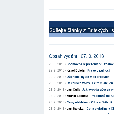
Obsah vydání | 27. 9. 2013
29. 9. 2013 /
Sněmovna reprezentantů zastavi
29. 9. 2013 /
Karel Dolejší
Právě o půlnoci
29. 9. 2013 /
Důchodci by se měli probudit
29. 9. 2013 /
Rakouské volby: Extrémisté jen t
28. 9. 2013 /
Jan Čulík
Jak vypadá účet za ply
28. 9. 2013 /
Martin Sobotka
Přeplněná faktu
28. 9. 2013 /
Ceny elektřiny v ČR a v Británii
28. 9. 2013 /
Jan Stejskal
Cena elektřiny v Č