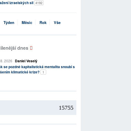
ažení izraelských sil
4192
Týden
Měsíc
Rok
Vše
ílenější dnes
 8. 2026
Daniel Veselý
k se pozdně kapitalistická mentalita snoubí s
šením klimatické krize?
1
15755