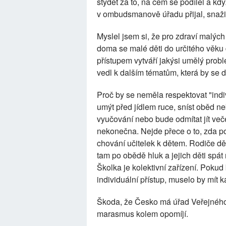
stydět za to, na čem se podílel a k
v ombudsmanově úřadu přijal, snažit
Myslel jsem si, že pro zdraví malýc
doma se malé děti do určitého věku 
přístupem vytváří jakýsi umělý probl
vedl k dalším tématům, která by se 
Proč by se neměla respektovat "indiv
umýt před jídlem ruce, sníst oběd ne
vyučování nebo bude odmítat jít veče
nekonečna. Nejde přece o to, zda po
chování učitelek k dětem. Rodiče dětí
tam po obědě hluk a jejich děti sp
Školka je kolektivní zařízení. Poku
individuální přístup, muselo by mít k
Škoda, že Česko má úřad Veřejného 
marasmus kolem opomíjí.