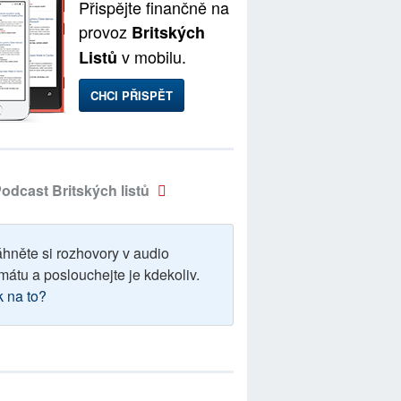
Přispějte finančně na
provoz
Britských
v mobilu.
Listů
CHCI PŘISPĚT
odcast Britských listů
áhněte si rozhovory v audio
mátu a poslouchejte je kdekoliv.
k na to?