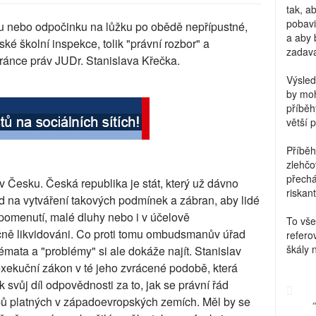
tak, a
pobavi
ku nebo odpočinku na lůžku po obědě nepřípustné,
a aby 
ské školní inspekce, tolik "právní rozbor" a
zadava
ánce práv JUDr. Stanislava Křečka.
Výsled
by moh
příběh
větší 
Příběh
zlehčo
přechá
Česku. Česká republika je stát, který už dávno
riskant
ad na vytváření takových podmínek a zábran, aby lidé
opomenutí, malé dluhy nebo i v účelově
To vše
čně likvidováni. Co proti tomu ombudsmanův úřad
refero
škály 
Témata a "problémy" si ale dokáže najít. Stanislav
exekuční zákon v té jeho zvrácené podobě, která
ak svůj díl odpovědnosti za to, jak se právní řád
ipů platných v západoevropských zemích. Měl by se