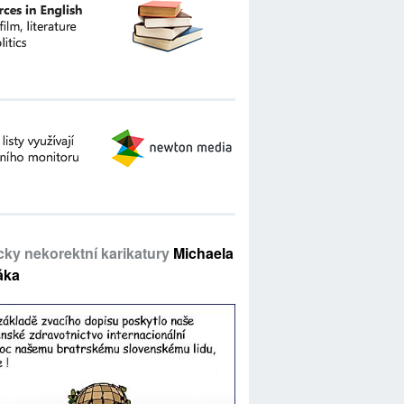
icky nekorektní karikatury
Michaela
áka