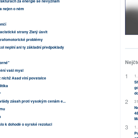
fakturách za energie se nevyznám
 a nejen o něm
ončí
acistické strany Zlatý úsvit
 grafomotorické problémy
ol neplní ani ty základní předpoklady
Nejčt
porné"
ění vaši mysl
1.
 nichž Asad viní povstalce
Sh
itika
go
do
?
d vlády zásah proti vysokým cenám e...
31
Ne
emu
48
m
M
šlo k dohodě o syrské rezoluci
1.
Po