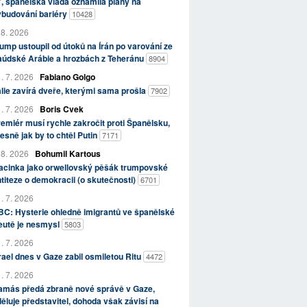
, španělská vláda oznámila plány na
ybudování bariéry
10428
 8. 2026
ump ustoupil od útoků na Írán po varování ze
aúdské Arábie a hrozbách z Teheránu
8904
. 7. 2026
Fabiano Golgo
álie zavírá dveře, kterými sama prošla
7902
. 7. 2026
Boris Cvek
emiér musí rychle zakročit proti Španělsku,
esně jak by to chtěl Putin
7171
 8. 2026
Bohumil Kartous
acinka jako orwellovský pěšák trumpovské
titeze o demokracii (o skutečnosti)
6701
. 7. 2026
C: Hysterie ohledně imigrantů ve španělské
eutě je nesmysl
5803
. 7. 2026
rael dnes v Gaze zabil osmiletou Ritu
4472
. 7. 2026
amás předá zbraně nové správě v Gaze,
ěluje představitel, dohoda však závisí na