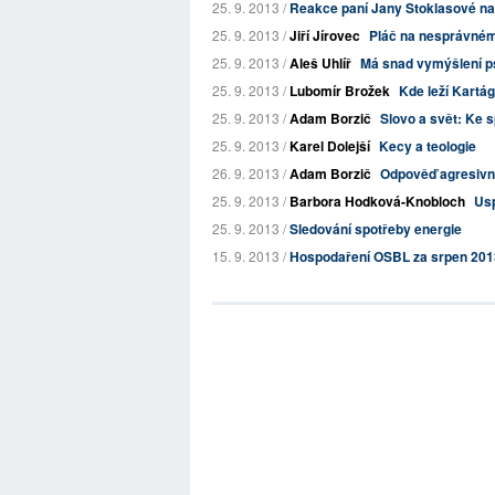
25. 9. 2013 /
Reakce paní Jany Stoklasové na
25. 9. 2013 /
Jiří Jírovec
Pláč na nesprávné
25. 9. 2013 /
Aleš Uhlíř
Má snad vymýšlení p
25. 9. 2013 /
Lubomír Brožek
Kde leží Kartá
25. 9. 2013 /
Adam Borzič
Slovo a svět: Ke sp
25. 9. 2013 /
Karel Dolejší
Kecy a teologie
26. 9. 2013 /
Adam Borzič
Odpověď agresivní
25. 9. 2013 /
Barbora Hodková-Knobloch
Usp
25. 9. 2013 /
Sledování spotřeby energie
15. 9. 2013 /
Hospodaření OSBL za srpen 201