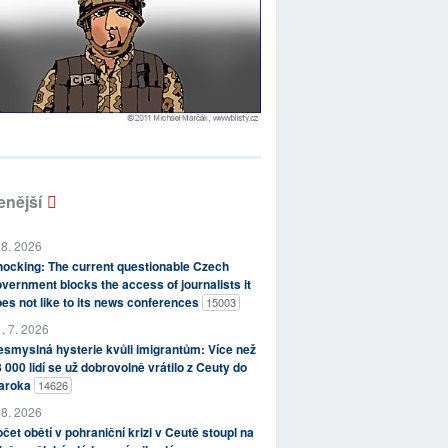
enější
 8. 2026
ocking: The current questionable Czech
vernment blocks the access of journalists it
es not like to its news conferences
15003
. 7. 2026
smyslná hysterie kvůli imigrantům: Více než
 000 lidí se už dobrovolně vrátilo z Ceuty do
aroka
14626
 8. 2026
čet obětí v pohraniční krizi v Ceutě stoupl na