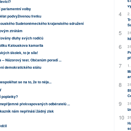
67
levici?
v
 parlamentní volby
2.
dělat podvyživenou fretku
Tr
akouského Sudetoněmeckého krajanského sdružení
S
dovým ztrátám
31
ožovány dluhy svých rodičů
It
bliku Kalouskova kamarila
31
Pr
kých školek, to je síla!
př
a -- Názorový test. Občanům poradí ...
1.
ízení demokratického státu
M
an
nespoléhat se na to, že to něja...
31
y
BB
C
í poplatky?
31
nepříjemně překvapovaných odběratelů ...
Iz
kazník nám nepřináší žádný zisk
31
H
dčil
sd