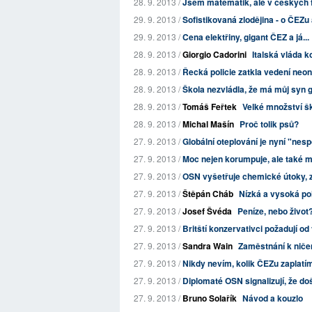
28. 9. 2013 /
Jsem matematik, ale v českých 
29. 9. 2013 /
Sofistikovaná zlodějina - o ČEZu
29. 9. 2013 /
Cena elektřiny, gigant ČEZ a já...
28. 9. 2013 /
Giorgio Cadorini
Italská vláda k
28. 9. 2013 /
Řecká policie zatkla vedení neon
28. 9. 2013 /
Škola nezvládla, že má můj syn
28. 9. 2013 /
Tomáš Feřtek
Velké množství šk
28. 9. 2013 /
Michal Mašín
Proč tolik psů?
27. 9. 2013 /
Globální oteplování je nyní "nes
27. 9. 2013 /
Moc nejen korumpuje, ale také m
27. 9. 2013 /
OSN vyšetřuje chemické útoky, z
27. 9. 2013 /
Štěpán Cháb
Nízká a vysoká pol
27. 9. 2013 /
Josef Švéda
Peníze, nebo život
27. 9. 2013 /
Britští konzervativci požadují o
27. 9. 2013 /
Sandra Wain
Zaměstnání k nič
27. 9. 2013 /
Nikdy nevím, kolik ČEZu zaplatí
27. 9. 2013 /
Diplomaté OSN signalizují, že do
27. 9. 2013 /
Bruno Solařík
Návod a kouzlo