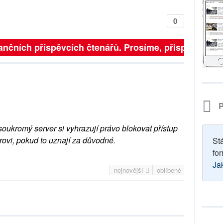
0
ančních příspěvcích čtenářů. Prosíme, přispějte. ➥
P
soukromý server si vyhrazují právo blokovat přístup
rovi, pokud to uznají za důvodné.
St
for
Ja
nejnovější
oblíbené