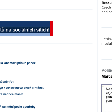
la Obamovi přísun peněz
Polit
Marč
ěsně třetí
n a elektřinu ve Velké Británii?
ra nechce mást!
R se mění podle spotřeby