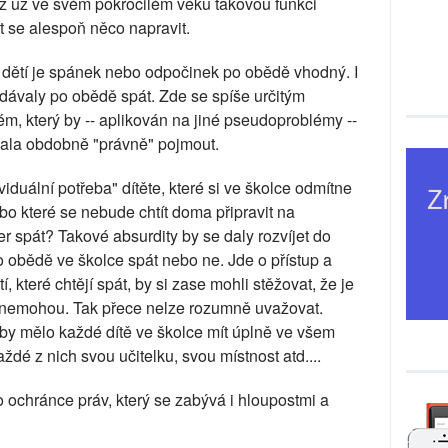
dyž už ve svém pokročilém věku takovou funkci
 se alespoň něco napravit.
h dětí je spánek nebo odpočinek po obědě vhodný. I
dávaly po obědě spát. Zde se spíše určitým
ém, který by -- aplikován na jiné pseudoproblémy --
dala obdobně "právně" pojmout.
iduální potřeba" dítěte, které si ve školce odmítne
bo které se nebude chtít doma připravit na
r spát? Takové absurdity by se daly rozvíjet do
 obědě ve školce spát nebo ne. Jde o přístup a
, které chtějí spát, by si zase mohli stěžovat, že je
át nemohou. Tak přece nelze rozumně uvažovat.
d by mělo každé dítě ve školce mít úplně ve všem
aždé z nich svou učitelku, svou místnost atd....
ochránce práv, který se zabývá i hloupostmi a