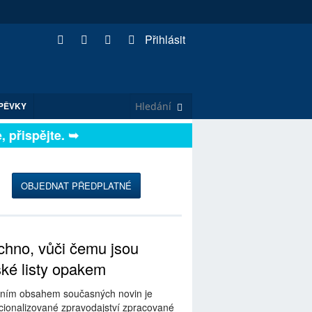
Přihlásit
PĚVKY
přispějte. ➥
OBJEDNAT PŘEDPLATNÉ
hno, vůči čemu jsou
ské listy opakem
ním obsahem současných novin je
ionalizované zpravodajství zpracované