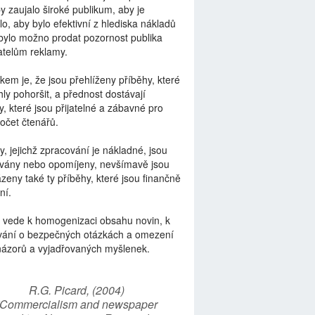
by zaujalo široké publikum, aby je
lo, aby bylo efektivní z hlediska nákladů
bylo možno prodat pozornost publika
telům reklamy.
kem je, že jsou přehlíženy příběhy, které
ly pohoršit, a přednost dostávají
y, které jsou přijatelné a zábavné pro
počet čtenářů.
y, jejichž zpracování je nákladné, jsou
vány nebo opomíjeny, nevšímavě jsou
zeny také ty příběhy, které jsou finančně
ní.
 vede k homogenizaci obsahu novin, k
vání o bezpečných otázkách a omezení
názorů a vyjadřovaných myšlenek.
R.G. Picard, (2004)
“Commercialism and newspaper