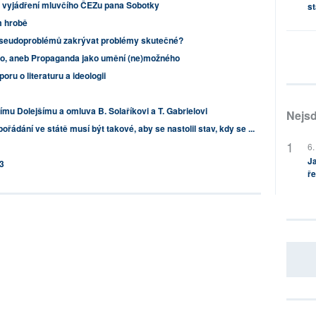
 vyjádření mluvčího ČEZu pana Sobotky
st
m hrobě
seudoproblémů zakrývat problémy skutečné?
go, aneb Propaganda jako umění (ne)možného
oru o literaturu a ideologii
mu Dolejšímu a omluva B. Solaříkovi a T. Gabrielovi
Nejsd
ořádání ve státě musí být takové, aby se nastolil stav, kdy se ...
6.
Ja
3
ře