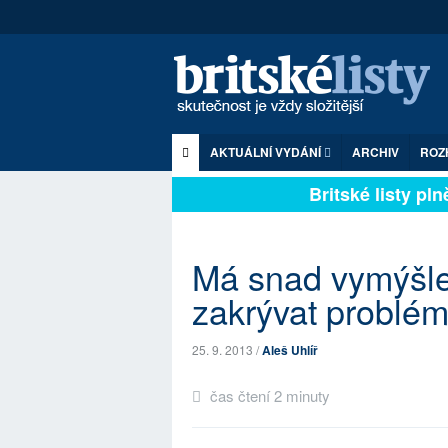
AKTUÁLNÍ VYDÁNÍ
ARCHIV
ROZ
Britské listy plně 
Má snad vymýšl
zakrývat problé
25. 9. 2013 /
Aleš Uhlíř
čas čtení 2 minuty