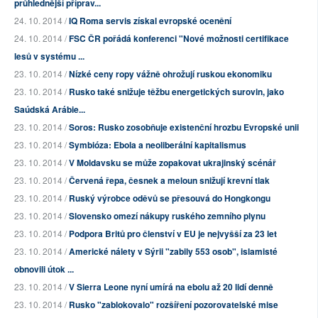
průhlednější příprav...
24. 10. 2014 /
IQ Roma servis získal evropské ocenění
24. 10. 2014 /
FSC ČR pořádá konferenci "Nové možnosti certifikace
lesů v systému ...
23. 10. 2014 /
Nízké ceny ropy vážně ohrožují ruskou ekonomiku
23. 10. 2014 /
Rusko také snižuje těžbu energetických surovin, jako
Saúdská Arábie...
23. 10. 2014 /
Soros: Rusko zosobňuje existenční hrozbu Evropské unii
23. 10. 2014 /
Symbióza: Ebola a neoliberální kapitalismus
23. 10. 2014 /
V Moldavsku se může zopakovat ukrajinský scénář
23. 10. 2014 /
Červená řepa, česnek a meloun snižují krevní tlak
23. 10. 2014 /
Ruský výrobce oděvů se přesouvá do Hongkongu
23. 10. 2014 /
Slovensko omezí nákupy ruského zemního plynu
23. 10. 2014 /
Podpora Britů pro členství v EU je nejvyšší za 23 let
23. 10. 2014 /
Americké nálety v Sýrii "zabily 553 osob", islamisté
obnovili útok ...
23. 10. 2014 /
V Sierra Leone nyní umírá na ebolu až 20 lidí denně
23. 10. 2014 /
Rusko "zablokovalo" rozšíření pozorovatelské mise