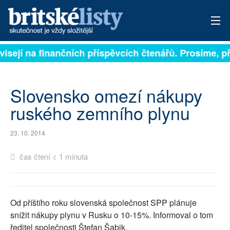
ávisejí na finančních příspěvcích čtenářů. Prosíme, př
PŘIHLÁSIT
AKTUÁLNÍ VYDÁNÍ
Slovensko omezí nákupy
ARCHIV
ruského zemního plynu
ROZHOVORY
23. 10. 2014
TÉMATA
čas čtení < 1 minuta
NEJČTENĚJŠÍ ZA 7 DNÍ
AUTOŘI
Od příštího roku slovenská společnost SPP plánuje
snížit nákupy plynu v Rusku o 10-15%. Informoval o tom
PŘÍSPĚVKY NA PROVOZ
ředitel společnosti Štefan Šabik.