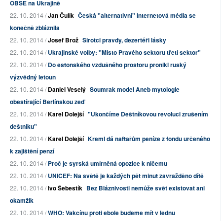
OBSE na Ukrajině
22. 10. 2014 /
Jan Čulík
Česká "alternativní" internetová média se
konečně zbláznila
22. 10. 2014 /
Josef Brož
Sirotci pravdy, dezertéři lásky
22. 10. 2014 /
Ukrajinské volby: "Místo Pravého sektoru třetí sektor"
22. 10. 2014 /
Do estonského vzdušného prostoru pronikl ruský
výzvědný letoun
22. 10. 2014 /
Daniel Veselý
Soumrak model Aneb mytologie
obestírající Berlínskou zeď
22. 10. 2014 /
Karel Dolejší
"Ukončíme Deštníkovou revoluci zrušením
deštníku"
22. 10. 2014 /
Karel Dolejší
Kreml dá naftařům peníze z fondu určeného
k zajištění penzí
22. 10. 2014 /
Proč je syrská umírněná opozice k ničemu
22. 10. 2014 /
UNICEF: Na světě je každých pět minut zavražděno dítě
22. 10. 2014 /
Ivo Šebestík
Bez Bláznivosti nemůže svět existovat ani
okamžik
22. 10. 2014 /
WHO: Vakcínu proti ebole budeme mít v lednu