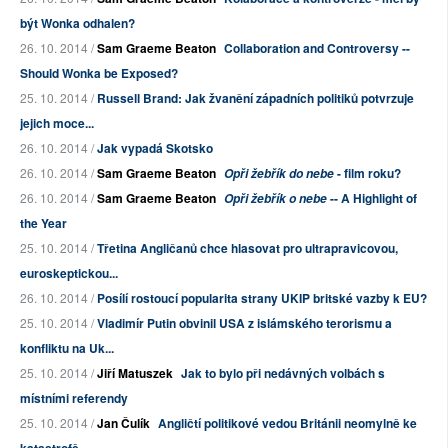
být Wonka odhalen?
26. 10. 2014 /
Sam Graeme Beaton
Collaboration and Controversy --
Should Wonka be Exposed?
25. 10. 2014 /
Russell Brand: Jak žvanění západních politiků potvrzuje
jejich moce...
26. 10. 2014 /
Jak vypadá Skotsko
26. 10. 2014 /
Sam Graeme Beaton
- film roku?
Opři žebřík do nebe
26. 10. 2014 /
Sam Graeme Beaton
-- A Highlight of
Opři žebřík o nebe
the Year
25. 10. 2014 /
Třetina Angličanů chce hlasovat pro ultrapravicovou,
euroskeptickou...
26. 10. 2014 /
Posílí rostoucí popularita strany UKIP britské vazby k EU?
25. 10. 2014 /
Vladimír Putin obvinil USA z islámského terorismu a
konfliktu na Uk...
25. 10. 2014 /
Jiří Matuszek
Jak to bylo při nedávných volbách s
místními referendy
25. 10. 2014 /
Jan Čulík
Angličtí politikové vedou Británii neomylně ke