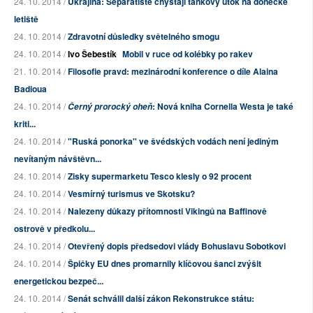
24. 10. 2014 /
Ukrajina: Separatisté chystají tankový útok na doněcké
letiště
24. 10. 2014 /
Zdravotní důsledky světelného smogu
24. 10. 2014 /
Ivo Šebestík
Mobil v ruce od kolébky po rakev
21. 10. 2014 /
Filosofie pravd: mezinárodní konference o díle Alaina
Badioua
24. 10. 2014 /
: Nová kniha Cornella Westa je také
Černý prorocký oheň
kriti...
24. 10. 2014 /
"Ruská ponorka" ve švédských vodách není jediným
nevítaným návštěvn...
24. 10. 2014 /
Zisky supermarketu Tesco klesly o 92 procent
24. 10. 2014 /
Vesmírný turismus ve Skotsku?
24. 10. 2014 /
Nalezeny důkazy přítomnosti Vikingů na Baffinově
ostrově v předkolu...
24. 10. 2014 /
Otevřený dopis předsedovi vlády Bohuslavu Sobotkovi
24. 10. 2014 /
Špičky EU dnes promarnily klíčovou šanci zvýšit
energetickou bezpeč...
24. 10. 2014 /
Senát schválil další zákon Rekonstrukce státu: