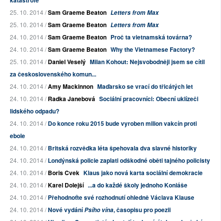
katastrofě
25. 10. 2014 /
Sam Graeme Beaton
Letters from Max
25. 10. 2014 /
Sam Graeme Beaton
Letters from Max
24. 10. 2014 /
Sam Graeme Beaton
Proč ta vietnamská továrna?
24. 10. 2014 /
Sam Graeme Beaton
Why the Vietnamese Factory?
25. 10. 2014 /
Daniel Veselý
Milan Kohout: Nejsvobodněji jsem se cítil
za československého komun...
24. 10. 2014 /
Amy Mackinnon
Maďarsko se vrací do třicátých let
24. 10. 2014 /
Radka Janebová
Sociální pracovníci: Obecní uklízeči
lidského odpadu?
24. 10. 2014 /
Do konce roku 2015 bude vyroben milion vakcín proti
ebole
24. 10. 2014 /
Britská rozvědka léta špehovala dva slavné historiky
24. 10. 2014 /
Londýnská policie zaplati odškodné oběti tajného policisty
24. 10. 2014 /
Boris Cvek
Klaus jako nová karta sociální demokracie
24. 10. 2014 /
Karel Dolejší
...a do každé školy jednoho Koniáše
24. 10. 2014 /
Přehodnoťte své rozhodnutí ohledně Václava Klause
24. 10. 2014 /
Nové vydání
, časopisu pro poezii
Psího vína