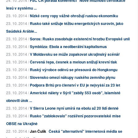
24. 10. 2014 /
FSC ČR pořádá konferenci "Nové možnosti certifikace
lesů v systému ...
23. 10. 2014 /
Nízké ceny ropy vážně ohrožují ruskou ekonomiku
23. 10. 2014 /
Rusko také snižuje těžbu energetických surovin, jako
Saúdská Arábie...
23. 10. 2014 /
Soros: Rusko zosobňuje existenční hrozbu Evropské unii
23. 10. 2014 /
Symbióza: Ebola a neoliberální kapitalismus
23. 10. 2014 /
V Moldavsku se může zopakovat ukrajinský scénář
23. 10. 2014 /
Červená řepa, česnek a meloun snižují krevní tlak
23. 10. 2014 /
Ruský výrobce oděvů se přesouvá do Hongkongu
23. 10. 2014 /
Slovensko omezí nákupy ruského zemního plynu
23. 10. 2014 /
Podpora Britů pro členství v EU je nejvyšší za 23 let
23. 10. 2014 /
Americké nálety v Sýrii "zabily 553 osob", islamisté
obnovili útok ...
23. 10. 2014 /
V Sierra Leone nyní umírá na ebolu až 20 lidí denně
23. 10. 2014 /
Rusko "zablokovalo" rozšíření pozorovatelské mise
OBSE na Ukrajině
22. 10. 2014 /
Jan Čulík
Česká "alternativní" internetová média se