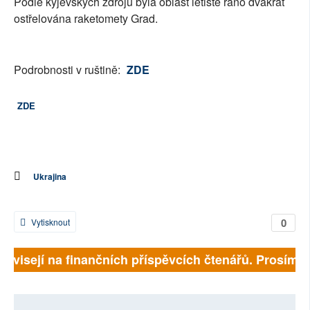
Podle kyjevských zdrojů byla oblast letiště ráno dvakrát
ostřelována raketomety Grad.
Podrobnosti v ruštině:
ZDE
ZDE
Ukrajina
0
Vytisknout
 závisejí na finančních příspěvcích čtenářů. Prosíme, 