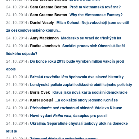
24. 10. 2014 /
Sam Graeme Beaton
Proč ta vietnamská továrna?
24. 10. 2014 /
Sam Graeme Beaton
Why the Vietnamese Factory?
25. 10. 2014 /
Daniel Veselý
Milan Kohout: Nejsvobodněji jsem se cítil
za československého komun...
24. 10. 2014 /
Amy Mackinnon
Maďarsko se vrací do třicátých let
24. 10. 2014 /
Radka Janebová
Sociální pracovníci: Obecní uklízeči
lidského odpadu?
24. 10. 2014 /
Do konce roku 2015 bude vyroben milion vakcín proti
ebole
24. 10. 2014 /
Britská rozvědka léta špehovala dva slavné historiky
24. 10. 2014 /
Londýnská policie zaplati odškodné oběti tajného policisty
24. 10. 2014 /
Boris Cvek
Klaus jako nová karta sociální demokracie
24. 10. 2014 /
Karel Dolejší
...a do každé školy jednoho Koniáše
24. 10. 2014 /
Přehodnoťte své rozhodnutí ohledně Václava Klause
24. 10. 2014 /
Nové vydání
, časopisu pro poezii
Psího vína
24. 10. 2014 /
Ukrajina: Separatisté chystají tankový útok na doněcké
letiště
24. 10. 2014 /
Zdravotní důsledky světelného smogu