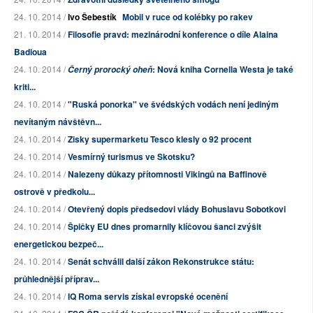
24. 10. 2014 /
Ivo Šebestík
Mobil v ruce od kolébky po rakev
21. 10. 2014 /
Filosofie pravd: mezinárodní konference o díle Alaina
Badioua
24. 10. 2014 /
: Nová kniha Cornella Westa je také
Černý prorocký oheň
kriti...
24. 10. 2014 /
"Ruská ponorka" ve švédských vodách není jediným
nevítaným návštěvn...
24. 10. 2014 /
Zisky supermarketu Tesco klesly o 92 procent
24. 10. 2014 /
Vesmírný turismus ve Skotsku?
24. 10. 2014 /
Nalezeny důkazy přítomnosti Vikingů na Baffinově
ostrově v předkolu...
24. 10. 2014 /
Otevřený dopis předsedovi vlády Bohuslavu Sobotkovi
24. 10. 2014 /
Špičky EU dnes promarnily klíčovou šanci zvýšit
energetickou bezpeč...
24. 10. 2014 /
Senát schválil další zákon Rekonstrukce státu:
průhlednější příprav...
24. 10. 2014 /
IQ Roma servis získal evropské ocenění