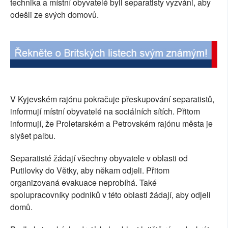
technika a místní obyvatelé byli separatisty vyzváni, aby
SOCIÁLNÍ SÍTĚ
odešli ze svých domovů.
RUBRIKY
PLNÁ VERZE STRÁNEK
V Kyjevském rajónu pokračuje přeskupování separatistů,
informují místní obyvatelé na sociálních sítích. Přitom
informují, že Proletarském a Petrovském rajónu města je
slyšet palbu.
Separatisté žádají všechny obyvatele v oblasti od
Putilovky do Větky, aby někam odjeli. Přitom
organizovaná evakuace neprobíhá. Také
spolupracovníky podniků v této oblasti žádají, aby odjeli
domů.