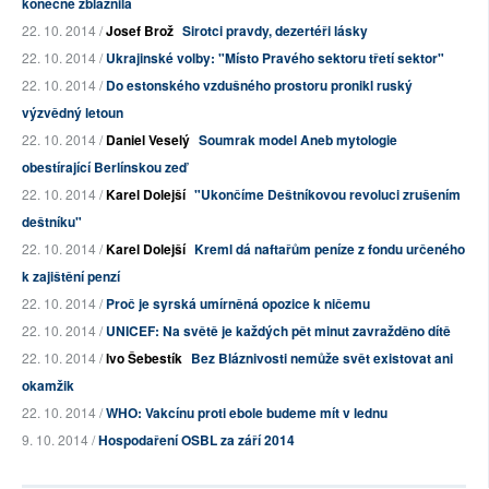
konečně zbláznila
22. 10. 2014 /
Josef Brož
Sirotci pravdy, dezertéři lásky
22. 10. 2014 /
Ukrajinské volby: "Místo Pravého sektoru třetí sektor"
22. 10. 2014 /
Do estonského vzdušného prostoru pronikl ruský
výzvědný letoun
22. 10. 2014 /
Daniel Veselý
Soumrak model Aneb mytologie
obestírající Berlínskou zeď
22. 10. 2014 /
Karel Dolejší
"Ukončíme Deštníkovou revoluci zrušením
deštníku"
22. 10. 2014 /
Karel Dolejší
Kreml dá naftařům peníze z fondu určeného
k zajištění penzí
22. 10. 2014 /
Proč je syrská umírněná opozice k ničemu
22. 10. 2014 /
UNICEF: Na světě je každých pět minut zavražděno dítě
22. 10. 2014 /
Ivo Šebestík
Bez Bláznivosti nemůže svět existovat ani
okamžik
22. 10. 2014 /
WHO: Vakcínu proti ebole budeme mít v lednu
9. 10. 2014 /
Hospodaření OSBL za září 2014