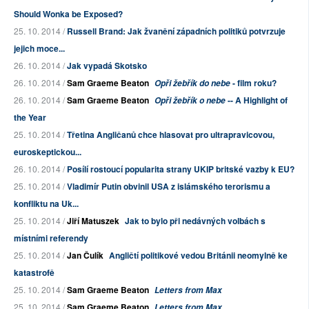
Should Wonka be Exposed?
25. 10. 2014 /
Russell Brand: Jak žvanění západních politiků potvrzuje
jejich moce...
26. 10. 2014 /
Jak vypadá Skotsko
26. 10. 2014 /
Sam Graeme Beaton
- film roku?
Opři žebřík do nebe
26. 10. 2014 /
Sam Graeme Beaton
-- A Highlight of
Opři žebřík o nebe
the Year
25. 10. 2014 /
Třetina Angličanů chce hlasovat pro ultrapravicovou,
euroskeptickou...
26. 10. 2014 /
Posílí rostoucí popularita strany UKIP britské vazby k EU?
25. 10. 2014 /
Vladimír Putin obvinil USA z islámského terorismu a
konfliktu na Uk...
25. 10. 2014 /
Jiří Matuszek
Jak to bylo při nedávných volbách s
místními referendy
25. 10. 2014 /
Jan Čulík
Angličtí politikové vedou Británii neomylně ke
katastrofě
25. 10. 2014 /
Sam Graeme Beaton
Letters from Max
25. 10. 2014 /
Sam Graeme Beaton
Letters from Max