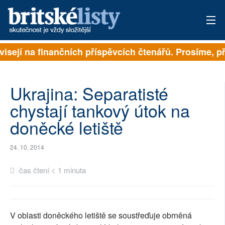
visejí na finančních příspěvcích čtenářů. Prosíme, při
PŘIHLÁSIT
AKTUÁLNÍ VYDÁNÍ
Ukrajina: Separatisté
ARCHIV
chystají tankový útok na
doněcké letiště
ROZHOVORY
TÉMATA
24. 10. 2014
NEJČTENĚJŠÍ ZA 7 DNÍ
čas čtení < 1 minuta
AUTOŘI
PŘÍSPĚVKY NA PROVOZ
V oblasti doněckého letiště se soustřeďuje obrněná