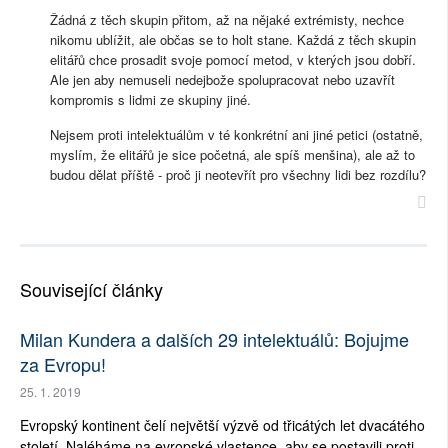
Žádná z těch skupin přitom, až na nějaké extrémisty, nechce
nikomu ublížit, ale občas se to holt stane. Každá z těch skupin
elitářů chce prosadit svoje pomocí metod, v kterých jsou dobří.
Ale jen aby nemuseli nedejbože spolupracovat nebo uzavřít
kompromis s lidmi ze skupiny jiné.
Nejsem proti intelektuálům v té konkrétní ani jiné petici (ostatně,
myslím, že elitářů je sice početná, ale spíš menšina), ale až to
budou dělat příště - proč ji neotevřít pro všechny lidi bez rozdílu?
Související články
Milan Kundera a dalších 29 intelektuálů: Bojujme
za Evropu!
25. 1. 2019
Evropský kontinent čelí největší výzvě od třicátých let dvacátého
století. Naléháme na evropské vlastence, aby se postavili proti