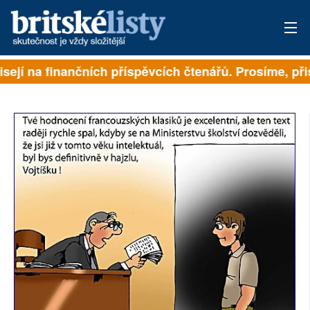
sejí na finančních příspěvcích čtenářů. Prosíme, přis
PŘIHLÁSIT
AKTUÁLNÍ VYDÁNÍ
ARCHIV
ROZHOVORY
TÉMATA
NEJČTENĚJŠÍ ZA 7 DNÍ
AUTOŘI
PŘÍSPĚVKY NA PROVOZ