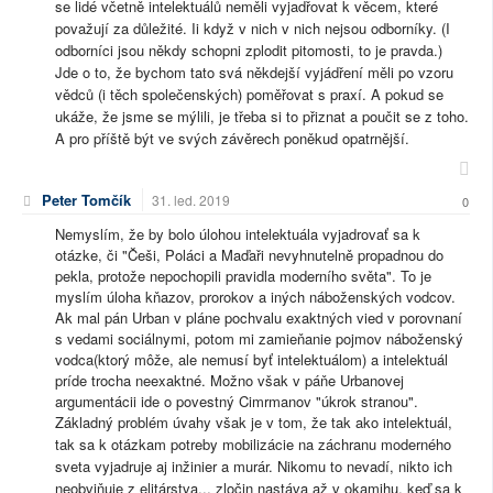
se lidé včetně intelektuálů neměli vyjadřovat k věcem, které
považují za důležité. Ii když v nich v nich nejsou odborníky. (I
odborníci jsou někdy schopni zplodit pitomosti, to je pravda.)
Jde o to, že bychom tato svá někdejší vyjádření měli po vzoru
vědců (i těch společenských) poměřovat s praxí. A pokud se
ukáže, že jsme se mýlili, je třeba si to přiznat a poučit se z toho.
A pro příště být ve svých závěrech poněkud opatrnější.
Peter Tomčík
31. led. 2019
0
Nemyslím, že by bolo úlohou intelektuála vyjadrovať sa k
otázke, či "Češi, Poláci a Maďaři nevyhnutelně propadnou do
pekla, protože nepochopili pravidla moderního světa". To je
myslím úloha kňazov, prorokov a iných náboženských vodcov.
Ak mal pán Urban v pláne pochvalu exaktných vied v porovnaní
s vedami sociálnymi, potom mi zamieňanie pojmov náboženský
vodca(ktorý môže, ale nemusí byť intelektuálom) a intelektuál
príde trocha neexaktné. Možno však v páňe Urbanovej
argumentácii ide o povestný Cimrmanov "úkrok stranou".
Základný problém úvahy však je v tom, že tak ako intelektuál,
tak sa k otázkam potreby mobilizácie na záchranu moderného
sveta vyjadruje aj inžinier a murár. Nikomu to nevadí, nikto ich
neobviňuje z elitárstva... zločin nastáva až v okamihu, keď sa k