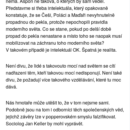
nemá. Aspoň ne taková, o kterých by sám věděl.
Představme si třeba intelektuála, který opakovaně
konstatuje, že se Češi, Poláci a Maďaři nevyhnutelně
propadnou do pekla, protože nepochopili pravidla
moderního světa. Co se stane, pokud po delší době
propad do pekla nenastane a místo toho se naopak musí
mobilizovat na záchranu toho moderního světa?
V takovém případě je intelektuál OK. Špatná je realita.
Není divu, že lidé s takovouto mocí nad světem se cítí
nadřazeni těm, kteří takovou mocí nedisponují. Není také
divu, že požadují více takového vzdělávání, které tu moc
dává.
Nás
hmotaře
může utěšit to, že v tom nejsme sami.
Podobně jsou na tom i odborníci těch společenských věd,
jejichž závěry lze v popperovském smyslu falzifikovat.
Sociolog Jan Keller by mohl vyprávět.