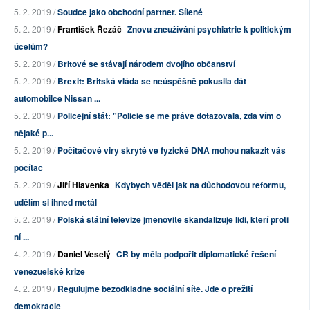
5. 2. 2019 /
Soudce jako obchodní partner. Šílené
5. 2. 2019 /
František Řezáč
Znovu zneužívání psychiatrie k politickým
účelům?
5. 2. 2019 /
Britové se stávají národem dvojího občanství
5. 2. 2019 /
Brexit: Britská vláda se neúspěšně pokusila dát
automobilce Nissan ...
5. 2. 2019 /
Policejní stát: "Policie se mě právě dotazovala, zda vím o
nějaké p...
5. 2. 2019 /
Počítačové viry skryté ve fyzické DNA mohou nakazit vás
počítač
5. 2. 2019 /
Jiří Hlavenka
Kdybych věděl jak na důchodovou reformu,
udělím si ihned metál
5. 2. 2019 /
Polská státní televize jmenovitě skandalizuje lidi, kteří proti
ní ...
4. 2. 2019 /
Daniel Veselý
ČR by měla podpořit diplomatické řešení
venezuelské krize
4. 2. 2019 /
Regulujme bezodkladně sociální sítě. Jde o přežití
demokracie