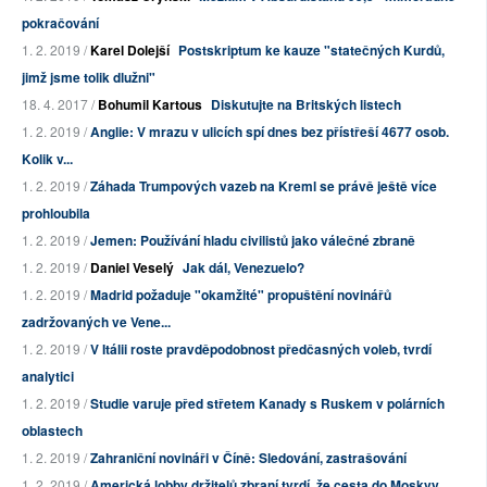
pokračování
1. 2. 2019 /
Karel Dolejší
Postskriptum ke kauze "statečných Kurdů,
jimž jsme tolik dlužni"
18. 4. 2017 /
Bohumil Kartous
Diskutujte na Britských listech
1. 2. 2019 /
Anglie: V mrazu v ulicích spí dnes bez přístřeší 4677 osob.
Kolik v...
1. 2. 2019 /
Záhada Trumpových vazeb na Kreml se právě ještě více
prohloubila
1. 2. 2019 /
Jemen: Používání hladu civilistů jako válečné zbraně
1. 2. 2019 /
Daniel Veselý
Jak dál, Venezuelo?
1. 2. 2019 /
Madrid požaduje "okamžité" propuštění novinářů
zadržovaných ve Vene...
1. 2. 2019 /
V Itálii roste pravděpodobnost předčasných voleb, tvrdí
analytici
1. 2. 2019 /
Studie varuje před střetem Kanady s Ruskem v polárních
oblastech
1. 2. 2019 /
Zahraniční novináři v Číně: Sledování, zastrašování
1. 2. 2019 /
Americká lobby držitelů zbraní tvrdí, že cesta do Moskvy