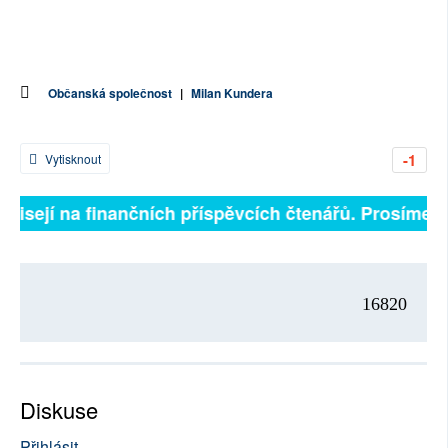
Občanská společnost
|
Milan Kundera
-1
Vytisknout
ávisejí na finančních příspěvcích čtenářů. Prosíme, př
16820
Diskuse
Přihlásit