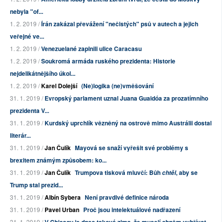
nebyla "of...
1. 2. 2019 /
Írán zakázal převážení "nečistých" psů v autech a jejich
veřejné ve...
1. 2. 2019 /
Venezuelané zaplnili ulice Caracasu
1. 2. 2019 /
Soukromá armáda ruského prezidenta: Historie
nejdelikátnějšího úkol...
1. 2. 2019 /
Karel Dolejší
(Ne)logika (ne)vměšování
31. 1. 2019 /
Evropský parlament uznal Juana Guaidóa za prozatímního
prezidenta V...
31. 1. 2019 /
Kurdský uprchlík vězněný na ostrově mimo Austrálii dostal
literár...
31. 1. 2019 /
Jan Čulík
Mayová se snaží vyřešit své problémy s
brexitem známým způsobem: ko...
31. 1. 2019 /
Jan Čulík
Trumpova tisková mluvčí: Bůh
, aby se
chtěl
Trump stal prezid...
31. 1. 2019 /
Albín Sybera
Není pravdivé definice národa
31. 1. 2019 /
Pavel Urban
Proč jsou intelektuálové nadřazení
31. 1. 2019 /
V Chicagu je dnes taková zima, že musejí ohněm vyhřívat