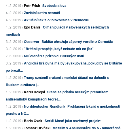
4. 2. 2019 /
Petr Frish
Svoboda slova
4. 2. 2019 /
Žoviální satira nestačí
4. 2. 2019 /
Aktuální fakta o fotovoltaice v Německu
4. 2. 2019 /
Igor Daniš
O manipulácii v slovenských serióznych
médiách
3. 2. 2019 /
Observer: Babiše ohrožuje záporný verdikt z Černošic
3. 2. 2019 /
"Británii prospěje, když nebude mít co jíst"
7. 6. 2020 /
Milí čtenáři a příznivci Britských listů
3. 2. 2019 /
Anglická královna má být evakuována, pokud by se Británie
po brexit...
1. 2. 2019 /
Trump oznámil zrušení americké účasti na dohodě s
Ruskem o zákazu j...
1. 2. 2019 /
Karel Dolejší
Stane se příštím britským premiérem
antisemitský konspirační teoret...
1. 2. 2019 /
Norddeutscher Rundfunk: Prohlášení lékařů o neškodnosti
prachu a NO...
1. 2. 2019 /
Boris Cvek
Seriál Most! jako osvětový projekt
1. 2. 2019 /
Tomasz Oryński
Mezitím v Absurdistánu 95,5 - mimořádné