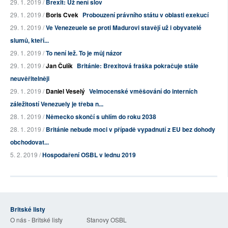
29. 1. 2019 /
Brexit: Už není slov
29. 1. 2019 /
Boris Cvek
Probouzení právního státu v oblasti exekucí
29. 1. 2019 /
Ve Venezeuele se proti Madurovi stavějí už i obyvatelé
slumů, kteří...
29. 1. 2019 /
To není lež. To je můj názor
29. 1. 2019 /
Jan Čulík
Británie: Brexitová fraška pokračuje stále
neuvěřitelněji
29. 1. 2019 /
Daniel Veselý
Velmocenské vměšování do interních
záležitostí Venezuely je třeba n...
28. 1. 2019 /
Německo skončí s uhlím do roku 2038
28. 1. 2019 /
Británie nebude moci v případě vypadnutí z EU bez dohody
obchodovat...
5. 2. 2019 /
Hospodaření OSBL v lednu 2019
Britské listy
O nás - Britské listy
Stanovy OSBL