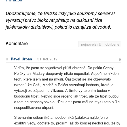
Upozorňujeme, že Britské listy jako soukromý server si
vyhrazují právo blokovat přístup na diskusní fóra
jakémukoliv diskutérovi, pokud to uznají za důvodné.
Komentáře
nejnovější
oblíbené
Pavel Urban
31. led. 2019
0
Vidím, že jsem se vyjadřoval příliš obrazně. Do pekla Čechy,
Poláky ani Maďary doopravdy nikdo neposílal. Aspoň ne nikdo z
těch, které jsem měl na mysli. Častokrát se ale objevovalo
tvrzení, že Češi, Maďaři a Poláci vyznávají hodnoty, které je
vyřazují ze západní civilizace. A tímto vyřazením budou v
budoucnu trpět. Nebylo sice řečeno jak trpět, ale že trpět budou,
o tom se nepochybovalo. "Peklem" jsem měl na mysli toto blíže
nespecifikované utrpení.
Srovnáním odborníků a neodborníků (zdaleka najde jen o
exaktní vědy, dočtěte to, prosím, až do konce) nechci říci, že by