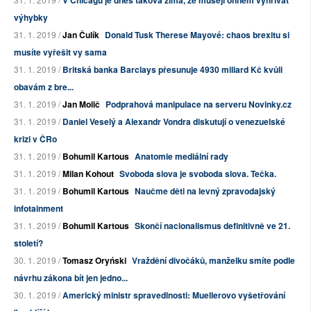
výhybky
31. 1. 2019 /
Jan Čulík
Donald Tusk Therese Mayové: chaos brexitu si
musíte vyřešit vy sama
31. 1. 2019 /
Britská banka Barclays přesunuje 4930 miliard Kč kvůli
obavám z bre...
31. 1. 2019 /
Jan Molič
Podprahová manipulace na serveru Novinky.cz
31. 1. 2019 /
Daniel Veselý a Alexandr Vondra diskutují o venezuelské
krizi v ČRo
31. 1. 2019 /
Bohumil Kartous
Anatomie mediální rady
31. 1. 2019 /
Milan Kohout
Svoboda slova je svoboda slova. Tečka.
31. 1. 2019 /
Bohumil Kartous
Naučme děti na levný zpravodajský
infotainment
31. 1. 2019 /
Bohumil Kartous
Skončí nacionalismus definitivně ve 21.
století?
30. 1. 2019 /
Tomasz Oryński
Vraždění divočáků, manželku smíte podle
návrhu zákona bít jen jedno...
30. 1. 2019 /
Americký ministr spravedlnosti: Muellerovo vyšetřování