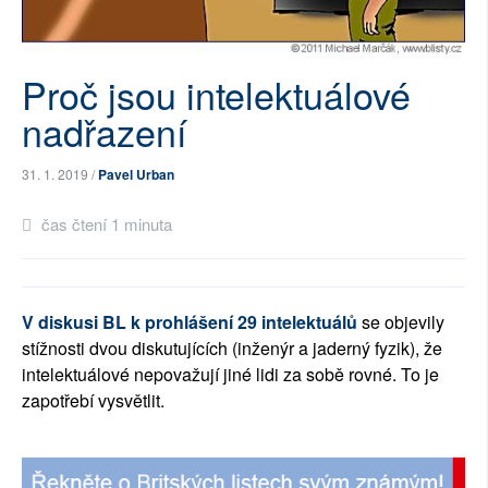
SOCIÁLNÍ SÍTĚ
RUBRIKY
Proč jsou intelektuálové
nadřazení
PLNÁ VERZE STRÁNEK
31. 1. 2019 /
Pavel Urban
čas čtení 1 minuta
V diskusi BL k prohlášení 29 intelektuálů
se objevily
stížnosti dvou diskutujících (inženýr a jaderný fyzik), že
intelektuálové nepovažují jiné lidi za sobě rovné.
To je
zapotřebí vysvětlit.