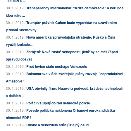
"se blíží k ...
30. 1. 2019 /
Transparency International: "Krize demokracie" a korupce
jdou ruku ...
30. 1. 2019 /
Trumpův právník Cohen bude vypovídat na uzavřeném
jednání Sněmovny ...
30. 1. 2019 /
Nová americká zpravodajská strategie: Rusko a Čína
využijí izolacio...
30. 1. 2019 /
Zbrojení: Nové ruské schopnosti, jichž by se měl Západ
opravdu obávat
30. 1. 2019 /
Proč levice stále nechápe Venezuelu
30. 1. 2019 /
Bolsonarova vláda zveřejnila plány rozvoje "neproduktivní
Amazonie"
30. 1. 2019 /
USA obvinily firmu Huawei z podvodů, krádeže technologií
a dalších ...
30. 1. 2019 /
Poláci vstupují do řad německé policie
30. 1. 2019 /
Povede politička nakloněná Orbánovi eurokandidátku
německé FDP?
30. 1. 2019 /
Rusko a Venezuela sdílejí stejný osud