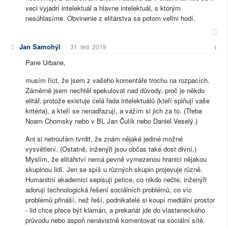
veci vyjadrí intelektuál a hlavne intelektuál, s ktorým
nesúhlasíme. Obvinenie z elitárstva sa potom veľmi hodí.
Jan Samohýl
31. led. 2019
1
Pane Urbane,
musím říct, že jsem z vašeho komentáře trochu na rozpacích.
Záměrně jsem nechtěl spekulovat nad důvody, proč je někdo
elitář, protože existuje celá řada intelektuálů (kteří splňují vaše
kritéria), a kteří se nenadřazují, a vážím si jich za to. (Třeba
Noam Chomsky nebo v BL Jan Čulík nebo Daniel Veselý.)
Ani si netroufám tvrdit, že znám nějaké jediné možné
vysvětlení. (Ostatně, inženýři jsou občas také dost divní.)
Myslím, že elitářství nemá pevně vymezenou hranici nějakou
skupinou lidí. Jen se spíš u různých skupin projevuje různě.
Humanitní akademici sepisují petice, co nikdo nečte, inženýři
adorují technologická řešení sociálních problémů, co víc
problémů přináší, než řeší, podnikatelé si koupí mediální prostor
- lid chce přece být klamán, a prekariát jde do vlasteneckého
průvodu nebo aspoň nenávistně komentovat na sociální sítě.