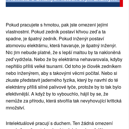
Pokud pracujete s hmotou, pak jste omezeni jejími
vlastnostmi. Pokud zedník postaví křivou zeď a ta
spadne, je špatný zedník. Pokud inženýr postaví
atomovou elektrárnu, která havaruje, je špatný inženýr.
Nic jim nebude platné, že s lepší maltou by ta nakloněná
zeď vydržela. Nebo že by elektrárna nehavarovala, kdyby
nepřišlo příliš velké tsunami. Od toho je člověk zedníkem
nebo inženýrem, aby s takovými věcmi počítal. Nebo si
zkuste představit jaderného fyzika, který by navrhl do té
elektrárny příliš silné palivové tyče, protože by to tak bylo
efektivnější. A když by to vybouchlo, hájil by se, že
nemůže za přírodu, která stvořila tak nevyhovující kritická
množství.
Intelektuálové pracují s duchem. Ten žádná omezení