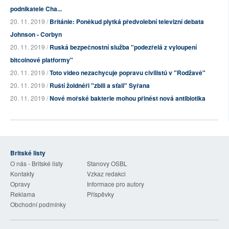
podnikatele Cha...
20. 11. 2019 /
Británie: Poněkud plytká předvolební televizní debata
Johnson - Corbyn
20. 11. 2019 /
Ruská bezpečnostní služba "podezřelá z vyloupení
bitcoinové platformy"
20. 11. 2019 /
Toto video nezachycuje popravu civilistů v "Rodžavě"
20. 11. 2019 /
Ruští žoldnéři "zbili a sťali" Syřana
20. 11. 2019 /
Nové mořské bakterie mohou přinést nová antibiotika
Britské listy
O nás - Britské listy
Stanovy OSBL
Kontakty
Vzkaz redakci
Opravy
Informace pro autory
Reklama
Příspěvky
Obchodní podmínky