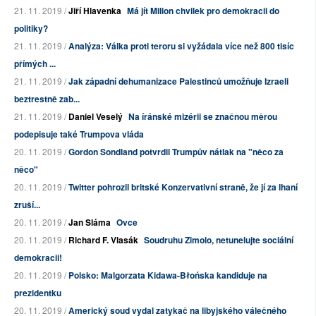
21. 11. 2019 /
Jiří Hlavenka
Má jít Milion chvilek pro demokracii do
politiky?
21. 11. 2019 /
Analýza: Válka proti teroru si vyžádala více než 800 tisíc
přímých ...
21. 11. 2019 /
Jak západní dehumanizace Palestinců umožňuje Izraeli
beztrestně zab...
21. 11. 2019 /
Daniel Veselý
Na íránské mizérii se značnou měrou
podepisuje také Trumpova vláda
20. 11. 2019 /
Gordon Sondland potvrdil Trumpův nátlak na "něco za
něco"
20. 11. 2019 /
Twitter pohrozil britské Konzervativní straně, že jí za lhaní
zruší...
20. 11. 2019 /
Jan Sláma
Ovce
20. 11. 2019 /
Richard F. Vlasák
Soudruhu Zimolo, netunelujte sociální
demokracii!
20. 11. 2019 /
Polsko: Malgorzata Kidawa-Błońska kandiduje na
prezidentku
20. 11. 2019 /
Americký soud vydal zatykač na libyjského válečného