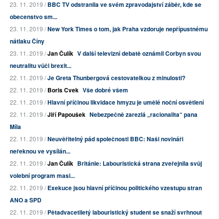
23. 11. 2019 /
BBC TV odstranila ve svém zpravodajství záběr, kde se
obecenstvo sm...
23. 11. 2019 /
New York Times o tom, jak Praha vzdoruje nepřípustnému
nátlaku Číny
23. 11. 2019 /
Jan Čulík
V další televizní debatě oznámil Corbyn svou
neutralitu vůči brexit...
22. 11. 2019 /
Je Greta Thunbergová cestovatelkou z minulosti?
22. 11. 2019 /
Boris Cvek
Vše dobré všem
22. 11. 2019 /
Hlavní příčinou likvidace hmyzu je umělé noční osvětlení
22. 11. 2019 /
Jiří Papoušek
Nebezpečně zarezlá „racionalita“ pana
Míla
22. 11. 2019 /
Neuvěřitelný pád společnosti BBC: Naši novináři
neřeknou ve vysílán...
22. 11. 2019 /
Jan Čulík
Británie: Labouristická strana zveřejnila svůj
volební program masi...
22. 11. 2019 /
Exekuce jsou hlavní příčinou politického vzestupu stran
ANO a SPD
22. 11. 2019 /
Pětadvacetiletý labouristický student se snaží svrhnout