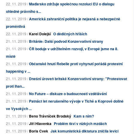
22. 11. 2019 /
Maďarsko zdržuje společnou rezoluci EU o dialogu
ohledně právního s...
22. 11. 2019 /
Americká zahraniční politika je nejasná a nebezpečně
proměnlivá
22. 11. 2019 /
Karel Dolejší
O dědičných hříších
21. 11. 2019 /
Británie: Další podvod Konzervativní strany
21. 11. 2019 /
ČR boduje v udržitelném rozvoji, v Evropě jsme na 8.
místě
21. 11. 2019 /
Občanské hnutí Rebelie proti vyhynutí pořádá protestní
happening v ...
21. 11. 2019 /
Dnešní úroveň britské Konzervativní strany: "Protestovat
proti lhan...
21. 11. 2019 /
No Future – diskuze o budoucnosti vzdělávání
21. 11. 2019 /
Patnáct let nerušeného vývoje v Tiché a Koprové dolině
ve Vysokých ...
21. 11. 2019 /
Beno Trávníček Brodský
Kam s ním?
21. 11. 2019 /
Jiří Hlavenka
Problém tkví v nízkých mzdách
21. 11. 2019 /
Boris Cvek
Jak komunistická diktatura zničila levici