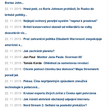
Borise John...
22. 11. 2019 /
Hned poté, co Boris Johnson prohlásil, že Rusko do
britské politiky...
22. 11. 2019 /
Nejlepší světový penzijní systém "napnut k prasknutí"
22. 11. 2019 /
Britští konzervativci dostali od miliardářů na volby
dvacetkrát víc...
22. 11. 2019 /
Proč zahraniční politika Elisabeth Warrenové znepokojuje
americké s...
22. 11. 2019 /
Jak zachránit planetu?
22. 11. 2019 /
Jan Paul
Monitor Jana Paula: Svornost 89´
22. 11. 2019 /
Tomáš Korda
Ohlédnutí za sametovou revolucí
22. 11. 2019 /
Chcete pomoci člověku bez domova? Mapa Streetwork
poradí jak
22. 11. 2019 /
Peksa: Čína nepřijatelným způsobem zneužívá
technologie k potlačová...
22. 11. 2019 /
Krutost exportu živých zvířat z Česka opět potvrzena
22. 11. 2019 /
Jak íránští aktivisté obcházejí odpojení internetu
22. 11. 2019 /
Nord Stream 2: Selhání na poslední překážce?