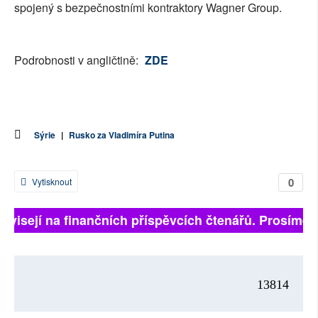
spojený s bezpečnostními kontraktory Wagner Group.
Podrobnosti v angličtině:
ZDE
Sýrie
|
Rusko za Vladimíra Putina
0
Vytisknout
závisejí na finančních příspěvcích čtenářů. Prosíme, p
13814