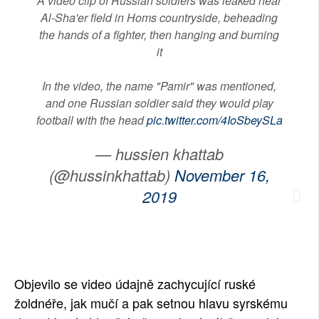
A video clip of Russian soldiers was leaked near
Al-Sha'er field in Homs countryside, beheading
SOCIÁLNÍ SÍTĚ
the hands of a fighter, then hanging and burning
RUBRIKY
it
PLNÁ VERZE STRÁNEK
In the video, the name "Pamir" was mentioned,
and one Russian soldier said they would play
football with the head
pic.twitter.com/4IoSbeySLa
— hussien khattab
(@hussinkhattab)
November 16,
2019
Objevilo se video údajně zachycující ruské
žoldnéře, jak mučí a pak setnou hlavu syrskému