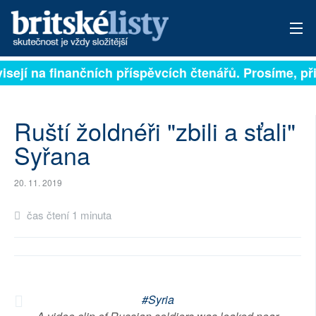
isejí na finančních příspěvcích čtenářů. Prosíme, při
PŘIHLÁSIT
AKTUÁLNÍ VYDÁNÍ
Ruští žoldnéři "zbili a sťali"
ARCHIV
Syřana
ROZHOVORY
20. 11. 2019
TÉMATA
čas čtení 1 minuta
NEJČTENĚJŠÍ ZA 7 DNÍ
AUTOŘI
#Syria
PŘÍSPĚVKY NA PROVOZ