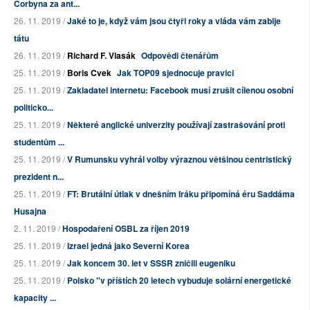
Corbyna za ant...
26. 11. 2019 /
Jaké to je, když vám jsou čtyři roky a vláda vám zabije
tátu
26. 11. 2019 /
Richard F. Vlasák
Odpovědi čtenářům
25. 11. 2019 /
Boris Cvek
Jak TOP09 sjednocuje pravici
25. 11. 2019 /
Zakladatel internetu: Facebook musí zrušit cílenou osobní
politicko...
25. 11. 2019 /
Některé anglické univerzity používají zastrašování proti
studentům ...
25. 11. 2019 /
V Rumunsku vyhrál volby výraznou většinou centristický
prezident n...
25. 11. 2019 /
FT: Brutální útlak v dnešním Iráku připomíná éru Saddáma
Husajna
2. 11. 2019 /
Hospodaření OSBL za říjen 2019
25. 11. 2019 /
Izrael jedná jako Severní Korea
25. 11. 2019 /
Jak koncem 30. let v SSSR zničili eugeniku
25. 11. 2019 /
Polsko "v příštích 20 letech vybuduje solární energetické
kapacity ...