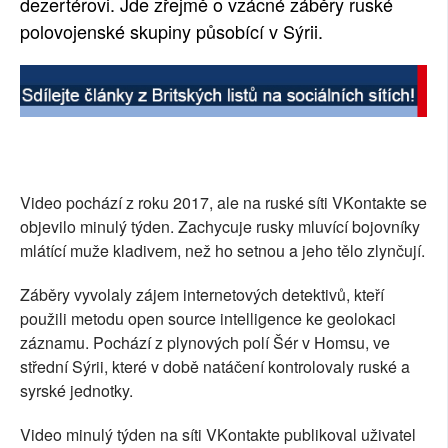
dezertérovi. Jde zřejmě o vzácné záběry ruské
polovojenské skupiny působící v Sýrii.
Video pochází z roku 2017, ale na ruské síti VKontakte se
objevilo minulý týden. Zachycuje rusky mluvící bojovníky
mlátící muže kladivem, než ho setnou a jeho tělo zlynčují.
Záběry vyvolaly zájem internetových detektivů, kteří
použili metodu open source intelligence ke geolokaci
záznamu. Pochází z plynových polí Šér v Homsu, ve
střední Sýrii, které v době natáčení kontrolovaly ruské a
syrské jednotky.
Video minulý týden na síti VKontakte publikoval uživatel