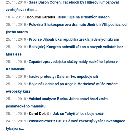
25. 11. 2019 /
Saša Baron Cohen: Facebook by Hitlerovi umožňoval
zveřejňovat třice...
18. 4. 2017 /
Bohumil Kartous
Diskutujte na Britských listech
25. 11. 2019 /
Polovina Shakespearova dramatu Jindřich VIII. pochází od
jiného autora
25. 11. 2019 /
Proč se Jihoafrická republika zřekla jaderných zbraní
25. 11. 2019 /
Bolivijský Kongres schválil zákon o nových volbách bez
Moralese
25. 11. 2019 /
Západní zpravodajské služby našly ruského špiona v
Katalánsku
25. 11. 2019 /
Irácké protesty: Další mrtví, nepokoje sílí
25. 11. 2019 /
Boj o následnictví po Angele Merkelové může změnit
evropský kurz
25. 11. 2019 /
Volební analýza: Borisu Johnsonovi hrozí ztráta
poslaneckého mandátu
25. 11. 2019 /
Karel Dolejší
Jak se "chytře" bez boje vzdát
24. 11. 2019 /
Whistleblower z BBC: Šéfové zakazují vysílat investigace
týkající s...